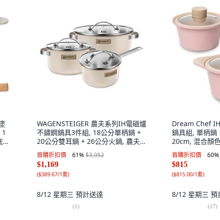
瓷塗
WAGENSTEIGER 農夫系列IH電磁爐
Dream Chef
 1
不鏽鋼鍋具3件組, 18公分單柄鍋 +
鍋具組, 單柄鍋 
平底鍋
20公分雙耳鍋 + 26公分火鍋, 農夫
20cm, 混合顏色
象牙白
首購折扣價
61
%
$3,052
首購折扣價
60
%
$1,169
$815
(
$389.67/1套
)
(
$815.00/1套
)
8/12 星期三
預計送達
8/12 星期三
預
(
1
)
(
17
)