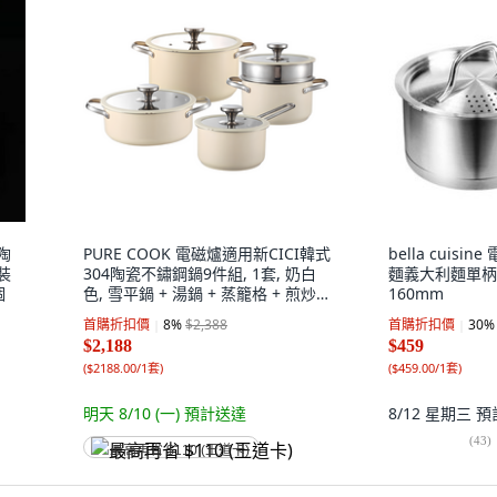
陶
PURE COOK 電磁爐適用新CICI韓式
bella cuis
裝
304陶瓷不鏽鋼鍋9件組, 1套, 奶白
麵義大利麵單柄鍋
個
色, 雪平鍋 + 湯鍋 + 蒸籠格 + 煎炒
160mm
鍋 + 加深湯鍋 + 4個矽膠玻璃蓋
首購折扣價
8
%
$2,388
首購折扣價
30
%
$2,188
$459
(
$2188.00/1套
)
(
$459.00/1套
)
明天 8/10 (一)
預計送達
8/12 星期三
預
(
43
)
最高再省 $110 (王道卡)