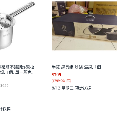
ine 電磁爐不鏽鋼炸醬拉
半藏 鍋具組 炒鍋 湯鍋, 1個
, 1個, 單一顏色,
$799
(
$799.00/1套
)
$659
8/12 星期三
預計送達
計送達