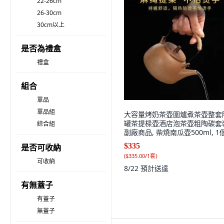
22-26cm
26-30cm
30cm以上
是否為禮盒
禮盒
組合
單品
單品組
大容量烤奶茶壺圍爐煮茶壺整套
罐茶提樑壺酒店泡茶壺粗陶碳套
綜合組
副廠商品, 柴燒南瓜壺500ml, 1
$335
是否可收納
(
$335.00/1套
)
可收納
8/22
預計送達
有無蓋子
有蓋子
無蓋子