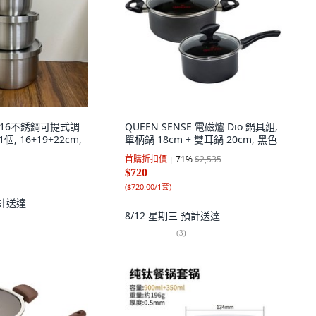
緻316不銹鋼可提式調
QUEEN SENSE 電磁爐 Dio 鍋具組,
個, 16+19+22cm,
單柄鍋 18cm + 雙耳鍋 20cm, 黑色
首購折扣價
71
%
$2,535
$720
(
$720.00/1套
)
計送達
8/12 星期三
預計送達
(
3
)