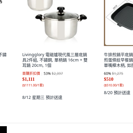
列不鏽
Livingglory 電磁爐現代風三層底鍋
牛排煎鍋平底鍋
具2件組, 不鏽鋼, 單柄鍋 16cm + 雙
煎蛋條紋早餐鍋多功
耳鍋 20cm, 1個
單嘴櫸木柄, 如
首購折扣價
53
%
$2,397
60
%
$1,275
$1,111
$510
(
$1111.00/1套
)
(
$510.00/1套
)
8/20
預計送達
8/12 星期三
預計送達