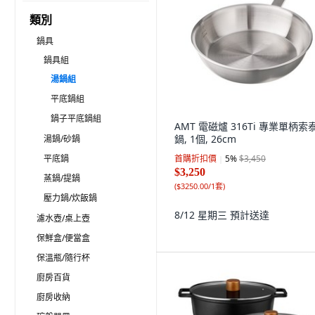
類別
鍋具
鍋具組
湯鍋組
平底鍋組
鍋子平底鍋組
AMT 電磁爐 316Ti 專業單柄索
鍋, 1個, 26cm
湯鍋/砂鍋
平底鍋
首購折扣價
5
%
$3,450
$3,250
蒸鍋/提鍋
(
$3250.00/1套
)
壓力鍋/炊飯鍋
8/12 星期三
預計送達
濾水壺/桌上壺
保鮮盒/便當盒
保溫瓶/隨行杯
廚房百貨
廚房收納