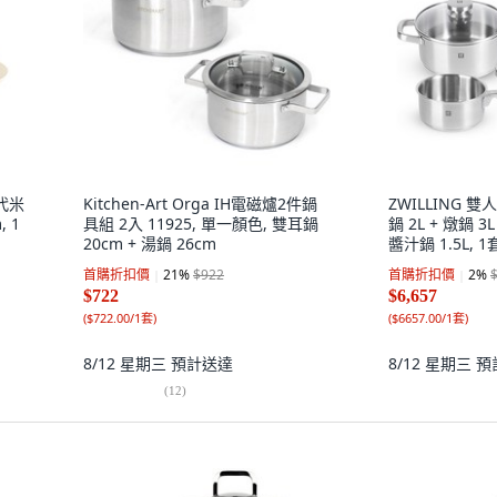
現代米
Kitchen-Art Orga IH電磁爐2件鍋
ZWILLING 雙人
, 1
具組 2入 11925, 單一顏色, 雙耳鍋
鍋 2L + 燉鍋 3L
20cm + 湯鍋 26cm
醬汁鍋 1.5L, 
首購折扣價
21
%
$922
首購折扣價
2
%
$722
$6,657
(
$722.00/1套
)
(
$6657.00/1套
)
8/12 星期三
預計送達
8/12 星期三
預
(
12
)