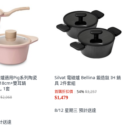
 IH爐適用Pig系列陶瓷
Silvat 電磁爐 Bellina 鍛造鈦 IH 鍋
18cm+雙耳鍋
具 2件套組
, 1套
首購折扣價
54
%
$3,257
$2,068
$1,479
8/12 星期三
預計送達
計送達