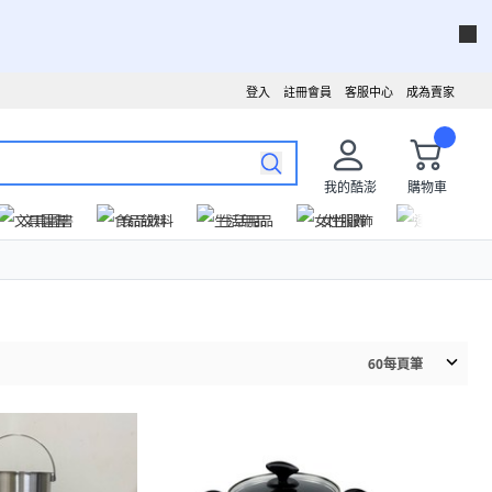
登入
註冊會員
客服中心
成為賣家
我的酷澎
購物車
文具圖書
食品飲料
生活用品
女性服飾
運動戶外
60
每頁筆