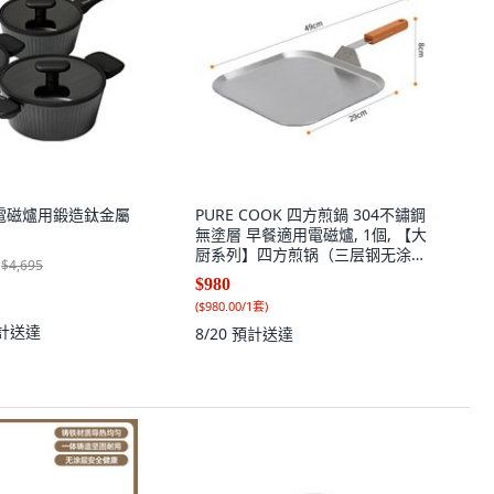
lina 電磁爐用鍛造鈦金屬
PURE COOK 四方煎鍋 304不鏽鋼
無塗層 早餐適用電磁爐, 1個, 【大
厨系列】四方煎锅（三层钢无涂
$4,695
层）, 银色
$980
(
$980.00/1套
)
計送達
8/20
預計送達