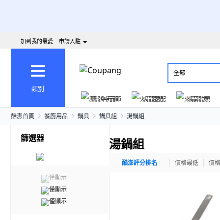
加到我的最愛
申請入駐
全部
類別
澎派中元節
火箭速配
火箭跨境
酷澎首頁
餐廚用品
鍋具
鍋具組
湯鍋組
篩選器
湯鍋組
酷澎評分排名
價格最低
價
僅顯示
僅顯示
僅顯示