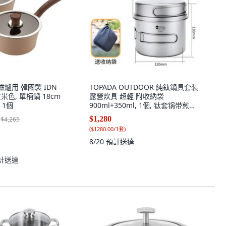
電磁爐用 韓國製 IDN
TOPADA OUTDOOR 純鈦鍋具套裝
米色, 單柄鍋 18cm
露營炊具 超輕 附收納袋
 1個
900ml+350ml, 1個, 钛套锅带煎
(900ml+350ml), 1個
$1,280
$4,265
(
$1280.00/1套
)
8/20
預計送達
計送達