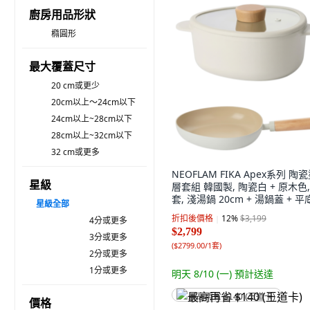
廚房用品形狀
橢圓形
最大覆蓋尺寸
20 cm或更少
20cm以上～24cm以下
24cm以上~28cm以下
28cm以上~32cm以下
32 cm或更多
NEOFLAM FIKA Apex系列 陶
星級
層套組 韓國製, 陶瓷白 + 原木色,
套, 淺湯鍋 20cm + 湯鍋蓋 + 
星級
全部
24cm
折扣後價格
12
%
$3,199
4分或更多
$2,799
3分或更多
(
$2799.00/1套
)
2分或更多
1分或更多
明天 8/10 (一)
預計送達
最高再省 $140 (王道卡)
價格