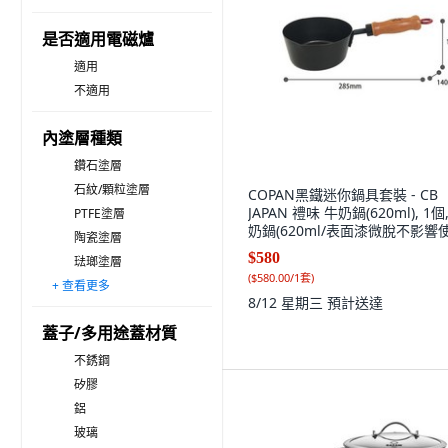
是否適用電磁爐
適用
不適用
內塗層種類
鑽石塗層
石紋/顆粒塗層
COPAN黑鐵迷你鍋具套裝 - CB
JAPAN 禮味 牛奶鍋(620ml), 1個
PTFE塗層
奶鍋(620ml/表面漆微脫不影響
陶瓷塗層
$580
琺瑯塗層
(
$580.00/1套
)
+ 查看更多
鈦塗層
其他塗層
8/12 星期三
預計送達
蓋子/多用途蓋材質
不銹鋼
矽膠
鋁
玻璃