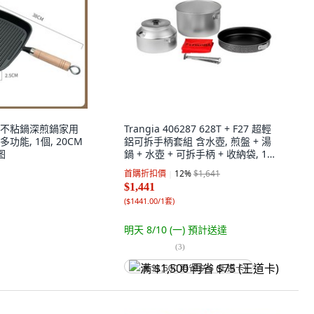
不粘鍋深煎鍋家用
Trangia 406287 628T + F27 超輕
能, 1個, 20CM
鋁可拆手柄套組 含水壺, 煎盤 + 湯
图
鍋 + 水壺 + 可拆手柄 + 收納袋, 1組,
銀色 + 黑色 + 紅色
首購折扣價
12
%
$1,641
$1,441
(
$1441.00/1套
)
明天 8/10 (一)
預計送達
(
3
)
满 $1,500 再省 $75 (王道卡)