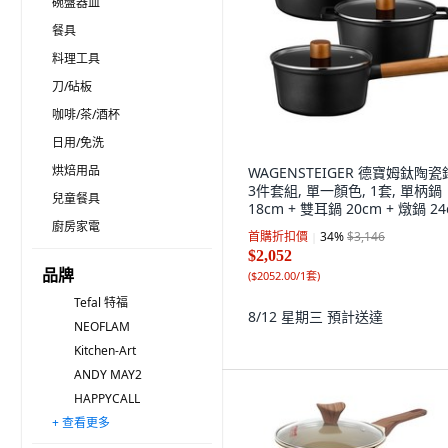
碗盤器皿
餐具
料理工具
刀/砧板
咖啡/茶/酒杯
日用/免洗
烘焙用品
WAGENSTEIGER 德寶姆鈦陶
3件套組, 單一顏色, 1套, 單柄鍋
兒童餐具
18cm + 雙耳鍋 20cm + 燉鍋 2
廚房家電
首購折扣價
34
%
$3,146
$2,052
品牌
(
$2052.00/1套
)
Tefal 特福
8/12 星期三
預計送達
NEOFLAM
Kitchen-Art
ANDY MAY2
HAPPYCALL
+ 查看更多
QUEEN SENSE
WAGENSTEIGER
comet
PLUS PERFECT 理想
ZWILLING 雙人
無品牌
MASIONS 美心
Kitchenwell
bella cuisine
IRIS OHYAMA 愛麗思歐雅瑪
PNPOONGNYUN
Silvat
Modern House
HANIL STAINLESS STEEL
ELO