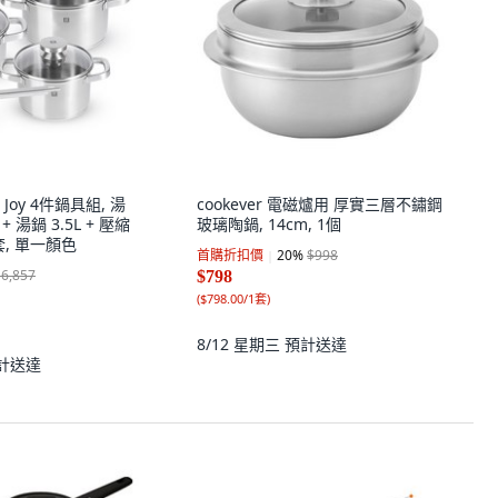
 Joy 4件鍋具組, 湯
cookever 電磁爐用 厚實三層不鏽鋼
 + 湯鍋 3.5L + 壓縮
玻璃陶鍋, 14cm, 1個
1套, 單一顏色
首購折扣價
20
%
$998
$6,857
$798
(
$798.00/1套
)
8/12 星期三
預計送達
計送達