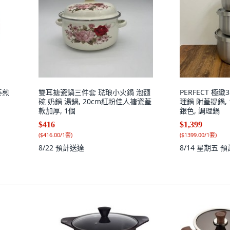
泰煎
雙耳搪瓷鍋三件套 琺琅小火鍋 泡麵
PERFECT 極
碗 奶鍋 湯鍋, 20cm紅粉佳人搪瓷蓋
理鍋 附蓋提鍋, 1
款加厚, 1個
銀色, 調理鍋
$416
$1,399
(
$416.00/1套
)
(
$1399.00/1套
)
8/22
預計送達
8/14 星期五
預