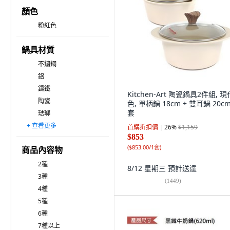
顏色
粉紅色
鍋具材質
不鏽鋼
鋁
鑄鐵
Kitchen-Art 陶瓷鍋具2件組, 
陶瓷
色, 單柄鍋 18cm + 雙耳鍋 20cm
套
琺瑯
+ 查看更多
混合型
石頭
鐵
銅
首購折扣價
26
%
$1,159
$853
(
$853.00/1套
)
商品內容物
2種
8/12 星期三
預計送達
3種
(
1449
)
4種
5種
6種
7種以上