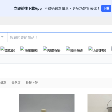
立即前往下載App
不錯過最新優惠、更多功能等著你！
下載
嬰幼兒
保健醫療
美妝保養
個人清潔
玩具休閒
格最高
最熱銷
最新上架