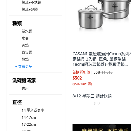
玻璃+不銹鋼
玻璃+矽膠
種類
單水鍋
水壺
火鍋
直火鍋
CASANI 電磁爐適用Cicina系
鋼鍋具 2入組, 單色, 單柄湯鍋
熊鍋
18cm(附玻璃鍋蓋)+雙耳湯鍋
+ 查看更多
汽船
桶
圖克貝吉
20cm(附玻璃鍋蓋), 1套
首購折扣價
50
%
$1,015
$502
洗碗機清潔
(
$502.00/1套
)
適用
8/12 星期三
預計送達
直徑
(
10
)
14 厘米或更小
14-17cm
17-22cm