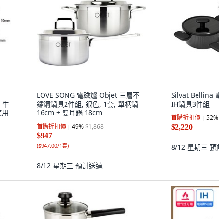
LOVE SONG 電磁爐 Objet 三層不
Silvat Bel
, 牛
鏽鋼鍋具2件組, 銀色, 1套, 單柄鍋
IH鍋具3件組
使用
16cm + 雙耳鍋 18cm
首購折扣價
52
%
首購折扣價
49
%
$1,868
$2,220
$947
(
$947.00/1套
)
8/12 星期三
預
8/12 星期三
預計送達