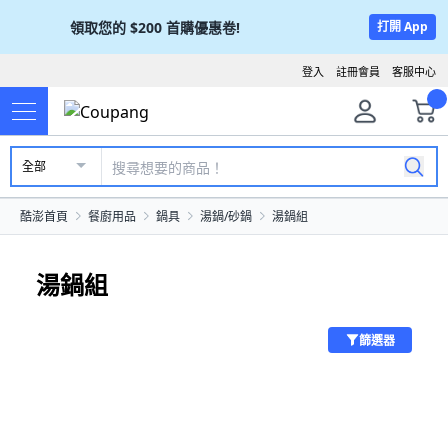
領取您的
$200
首購優惠卷!
打開 App
登入
註冊會員
客服中心
全部
酷澎首頁
餐廚用品
鍋具
湯鍋/砂鍋
湯鍋組
湯鍋組
篩選器