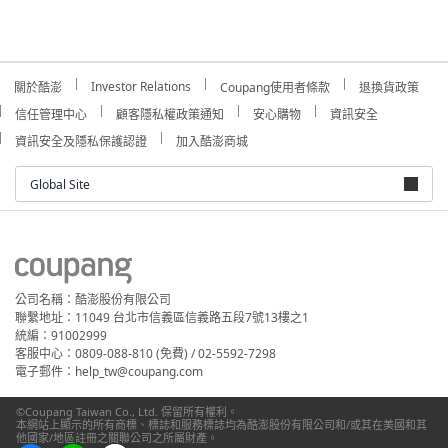
Investor Relations
關於酷澎
Coupang使用者條款
退換貨政策
信任管理中心
顧客隱私權政策通知
安心購物
資訊安全
資訊安全及隱私保護認證
加入酷澎商城
Global Site
公司名稱：酷澎股份有限公司
聯繫地址：11049 台北市信義區信義路五段7號13樓之1
統編：91002999
客服中心：0809-088-810 (免費) / 02-5592-7298
電子郵件：help_tw@coupang.com
©Coupang Taiwan Co., Ltd. 保留所有權利。
本網站上顯示的所有商標、標誌和服務標誌均為酷澎股份有限公司和/或其在美國和其
他國家/地區註冊之關聯公司之所屬財產。