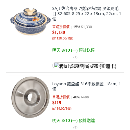
SAJI 佐治陶器 7號深型砂鍋 吳須刷毛
目 32-605-8 25 x 22 x 13cm, 22cm, 1
個
首購折扣價
15
%
$1,330
$1,130
(
$1130.00/1個
)
明天 8/10 (一)
預計送達
(
1
)
满 $1,500 再省 $75 (王道卡)
Loyano 羅亞諾 316不銹鋼蓋, 18cm, 1
個
首購折扣價
40
%
$199
$119
(
$119.00/1個
)
明天 8/10 (一)
預計送達
(
4
)