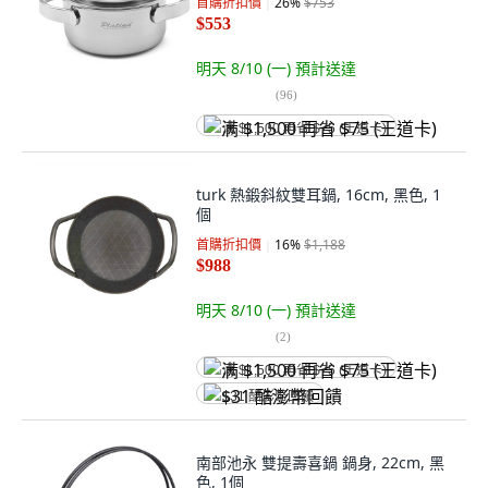
首購折扣價
26
%
$753
$553
明天 8/10 (一)
預計送達
(
96
)
满 $1,500 再省 $75 (王道卡)
turk 熱鍛斜紋雙耳鍋, 16cm, 黑色, 1
個
首購折扣價
16
%
$1,188
$988
明天 8/10 (一)
預計送達
(
2
)
满 $1,500 再省 $75 (王道卡)
$31 酷澎幣回饋
南部池永 雙提壽喜鍋 鍋身, 22cm, 黑
色, 1個