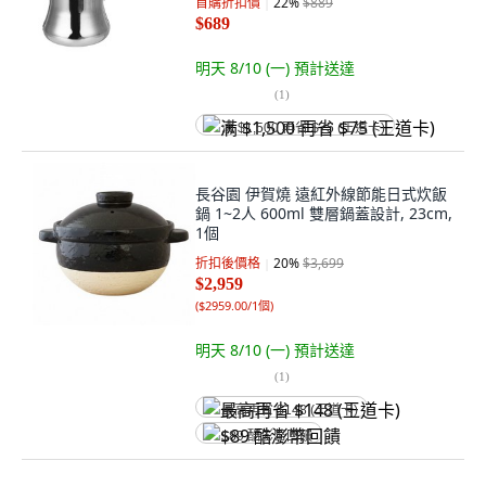
首購折扣價
22
%
$889
$689
明天 8/10 (一)
預計送達
(
1
)
满 $1,500 再省 $75 (王道卡)
長谷園 伊賀燒 遠紅外線節能日式炊飯
鍋 1~2人 600ml 雙層鍋蓋設計, 23cm,
1個
折扣後價格
20
%
$3,699
$2,959
(
$2959.00/1個
)
明天 8/10 (一)
預計送達
(
1
)
最高再省 $148 (王道卡)
$89 酷澎幣回饋