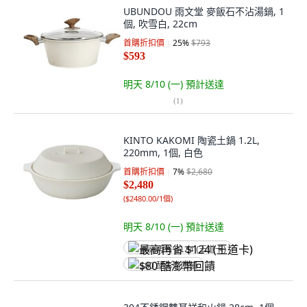
UBUNDOU 雨文堂 麥飯石不沾湯鍋, 1
個, 吹雪白, 22cm
首購折扣價
25
%
$793
$593
明天 8/10 (一)
預計送達
(
1
)
KINTO KAKOMI 陶瓷土鍋 1.2L,
220mm, 1個, 白色
首購折扣價
7
%
$2,680
$2,480
(
$2480.00/1個
)
明天 8/10 (一)
預計送達
最高再省 $124 (王道卡)
$80 酷澎幣回饋