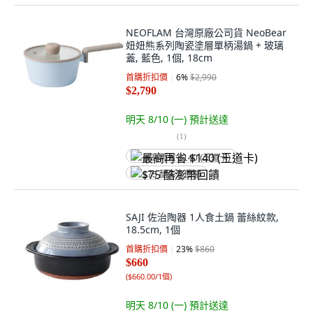
NEOFLAM 台灣原廠公司貨 NeoBear
妞妞熊系列陶瓷塗層單柄湯鍋 + 玻璃
蓋, 藍色, 1個, 18cm
首購折扣價
6
%
$2,990
$2,790
明天 8/10 (一)
預計送達
(
1
)
最高再省 $140 (王道卡)
$75 酷澎幣回饋
SAJI 佐治陶器 1人食土鍋 蕾絲紋款,
18.5cm, 1個
首購折扣價
23
%
$860
$660
(
$660.00/1個
)
明天 8/10 (一)
預計送達