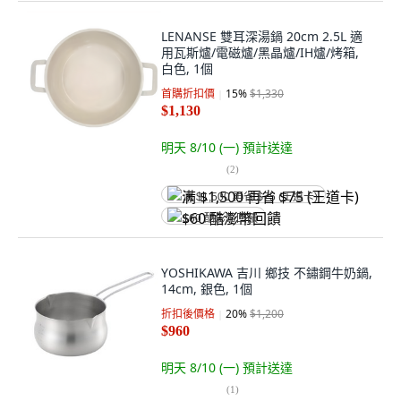
LENANSE 雙耳深湯鍋 20cm 2.5L 適
用瓦斯爐/電磁爐/黑晶爐/IH爐/烤箱,
白色, 1個
首購折扣價
15
%
$1,330
$1,130
明天 8/10 (一)
預計送達
(
2
)
满 $1,500 再省 $75 (王道卡)
$60 酷澎幣回饋
YOSHIKAWA 吉川 鄉技 不鏽鋼牛奶鍋,
14cm, 銀色, 1個
折扣後價格
20
%
$1,200
$960
明天 8/10 (一)
預計送達
(
1
)