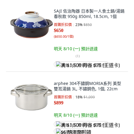
SAJI 佐治陶器 日本製一人食土鍋/湯鍋
春秋款 950g 850ml, 18.5cm, 1個
首購折扣價
23
%
$850
$650
(
$650.00/1個
)
明天 8/10 (一)
預計送達
(
1
)
满 $1,500 再省 $75 (王道卡)
arphee 304不鏽鋼MORIA系列 美型
雙耳湯鍋 3L, 不鏽鋼色, 1個, 22cm
首購折扣價
18
%
$1,099
$899
明天 8/10 (一)
預計送達
满 $1,500 再省 $75 (王道卡)
$6 酷澎幣回饋