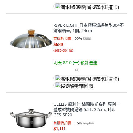
满 $1,500 再省 $75 (王道卡)
RIVER LIGHT 日本極鐵鍋超美型304不
鏽鋼鍋蓋, 1個, 24cm
首購折扣價
22
%
$880
$680
(
$680.00/1個
)
明天 8/10 (一)
預計送達
(
3
)
满 $1,500 再省 $75 (王道卡)
$26 酷澎幣回饋
GELLIS 鵲利仕 鍋間時光系列 專利一
體成型雙隔湯鍋 5.5L, 32cm, 1個,
GES-SP20
首購折扣價
15
%
$1,311
$1,111