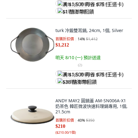
满 $1,500 再省 $75 (王道卡)
$1 酷澎幣回饋
turk 冷鍛雙耳鍋, 24cm, 1個, Silver
首購折扣價
14
%
$1,412
$1,212
明天 8/10 (一)
預計送達
(
2
)
满 $1,500 再省 $75 (王道卡)
$38 酷澎幣回饋
ANDY MAY2 圓鍋蓋 AM-SN006A-X1
奶茶色 韓匠微波快速料理鍋專用, 1個,
21.5cm
首購折扣價
40
%
$350
$210
(
$210.00/1個
)