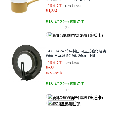
首購折扣價
12
%
$1,584
$1,384
明天 8/10 (一)
預計送達
(
1
)
满 $1,500 再省 $75 (王道卡)
TAKEHARA 竹原製缶 可立式強化玻璃
鍋蓋 日本製 SC-96, 26cm, 1個
首購折扣價
23
%
$858
$658
(
$658.00/1個
)
明天 8/10 (一)
預計送達
(
5
)
满 $1,500 再省 $75 (王道卡)
$51 酷澎幣回饋