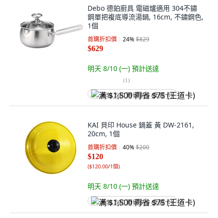
Debo 德鉑廚具 電磁爐適用 304不鏽
鋼單把複底導流湯鍋, 16cm, 不鏽鋼色,
1個
首購折扣價
24
%
$829
$629
明天 8/10 (一)
預計送達
(
1
)
满 $1,500 再省 $75 (王道卡)
KAI 貝印 House 鍋蓋 黃 DW-2161,
20cm, 1個
首購折扣價
40
%
$200
$120
(
$120.00/1個
)
明天 8/10 (一)
預計送達
满 $1,500 再省 $75 (王道卡)