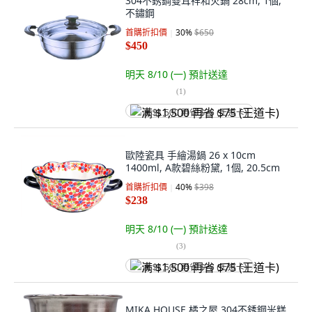
304不銹鋼雙耳祥和火鍋 28cm, 1個,
不鏽鋼
首購折扣價
30
%
$650
$450
明天 8/10 (一)
預計送達
(
1
)
满 $1,500 再省 $75 (王道卡)
歐陸瓷具 手繪湯鍋 26 x 10cm
1400ml, A款碧絲粉黛, 1個, 20.5cm
首購折扣價
40
%
$398
$238
明天 8/10 (一)
預計送達
(
3
)
满 $1,500 再省 $75 (王道卡)
MIKA HOUSE 橘之屋 304不銹鋼米糕