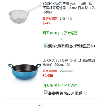
YOSHIKAWA 吉川 yukihira鍋 18cm
不鏽鋼單柄濾器 sj3362 日本製, 1入,
不鏽鋼
首購折扣價
21
%
$945
$745
明天 8/10 (一)
預計送達
(
1
)
满 $1,500 再省 $75 (王道卡)
LE CREUSET Balti Dish 琺瑯鑄鐵鍋
馬賽藍, 20cm, 1個
首購折扣價
2
%
$9,850
$9,650
明天 8/10 (一)
預計送達
最高再省 $200 (王道卡)