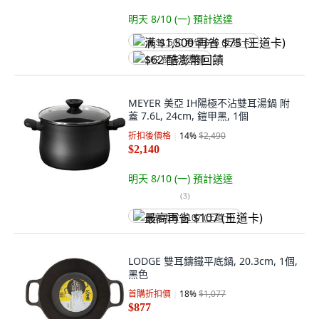
明天 8/10 (一)
預計送達
满 $1,500 再省 $75 (王道卡)
$62 酷澎幣回饋
MEYER 美亞 IH陽極不沾雙耳湯鍋 附
蓋 7.6L, 24cm, 鎧甲黑, 1個
折扣後價格
14
%
$2,490
$2,140
明天 8/10 (一)
預計送達
(
3
)
最高再省 $107 (王道卡)
LODGE 雙耳鑄鐵平底鍋, 20.3cm, 1個,
黑色
首購折扣價
18
%
$1,077
$877