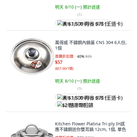
明天 8/10 (一)
預計送達
(
1
)
满 $1,500 再省 $75 (王道卡)
萬得威 不鏽鋼內鍋蓋 CNS 304 6人份,
1個
首購折扣價
40
%
$95
$57
(
$57.00/1個
)
明天 8/10 (一)
預計送達
(
3
)
满 $1,500 再省 $75 (王道卡)
$2 酷澎幣回饋
Kitchen Flower Platina Tri-ply IH感
應不鏽鋼迷你雙耳鍋 12cm, 1個, 單色