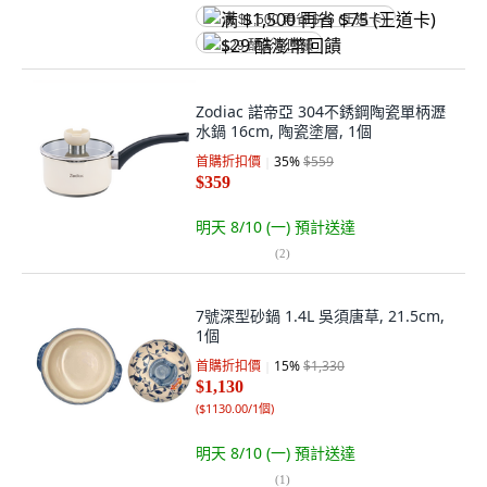
满 $1,500 再省 $75 (王道卡)
$29 酷澎幣回饋
Zodiac 諾帝亞 304不銹鋼陶瓷單柄瀝
水鍋 16cm, 陶瓷塗層, 1個
首購折扣價
35
%
$559
$359
明天 8/10 (一)
預計送達
(
2
)
7號深型砂鍋 1.4L 吳須唐草, 21.5cm,
1個
首購折扣價
15
%
$1,330
$1,130
(
$1130.00/1個
)
明天 8/10 (一)
預計送達
(
1
)