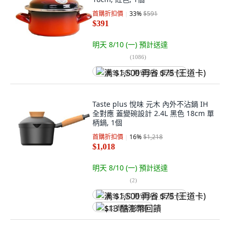
首購折扣價
33
%
$591
$391
明天 8/10 (一)
預計送達
(
1086
)
满 $1,500 再省 $75 (王道卡)
Taste plus 悅味 元木 內外不沾鍋 IH
全對應 蓋變碗設計 2.4L 黑色 18cm 單
柄鍋, 1個
首購折扣價
16
%
$1,218
$1,018
明天 8/10 (一)
預計送達
(
2
)
满 $1,500 再省 $75 (王道卡)
$13 酷澎幣回饋