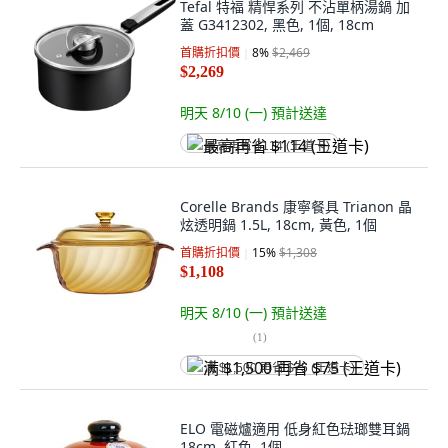
Tefal 特福 精悍系列 不沾單柄湯鍋 加
蓋 G3412302, 黑色, 1個, 18cm
首購折扣價
8
%
$2,469
$2,269
明天 8/10 (一)
預計送達
最高再省 $114 (王道卡)
Corelle Brands 康寧餐具 Trianon 晶
炫透明鍋 1.5L, 18cm, 黃色, 1個
首購折扣價
15
%
$1,308
$1,108
明天 8/10 (一)
預計送達
(
1
)
满 $1,500 再省 $75 (王道卡)
ELO 電磁爐適用 低身紅色琺瑯雙耳鍋
18cm, 紅色, 1個