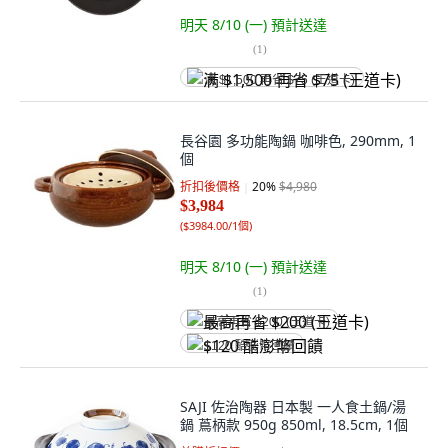
明天 8/10 (一)
預計送達
(
1
)
满 $1,500 再省 $75 (王道卡)
長谷園 多功能陶鍋 咖啡色, 290mm, 1
個
折扣後價格
20
%
$4,980
$3,984
(
$3984.00/1個
)
明天 8/10 (一)
預計送達
(
1
)
最高再省 $200 (王道卡)
$120 酷澎幣回饋
SAJI 佐治陶器 日本製 一人食土鍋/湯
鍋 蔦柄款 950g 850ml, 18.5cm, 1個