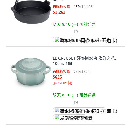
首購折扣價
13
%
$1,463
$1,263
明天 8/10 (一)
預計送達
(
2
)
满 $1,500 再省 $75 (王道卡)
LE CREUSET 迷你圓烤盅 海洋之花,
10cm, 1個
首購折扣價
24
%
$825
$625
(
$625.00/1個
)
明天 8/10 (一)
預計送達
(
5
)
满 $1,500 再省 $75 (王道卡)
$25 酷澎幣回饋