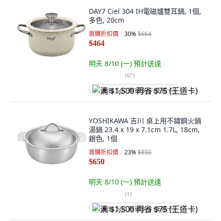
DAY7 Ciel 304 IH電磁爐雙耳鍋, 1個,
多色, 20cm
首購折扣價
30
%
$664
$464
明天 8/10 (一)
預計送達
(
67
)
满 $1,500 再省 $75 (王道卡)
YOSHIKAWA 吉川 桌上用不鏽鋼火鍋
湯鍋 23.4 x 19 x 7.1cm 1.7L, 18cm,
銀色, 1個
首購折扣價
23
%
$850
$650
明天 8/10 (一)
預計送達
(
1
)
满 $1,500 再省 $75 (王道卡)