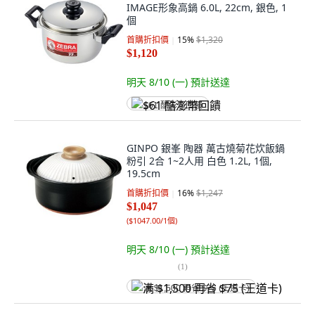
IMAGE形象高鍋 6.0L, 22cm, 銀色, 1
個
首購折扣價
15
%
$1,320
$1,120
明天 8/10 (一)
預計送達
$61 酷澎幣回饋
GINPO 銀峯 陶器 萬古燒菊花炊飯鍋
粉引 2合 1~2人用 白色 1.2L, 1個,
19.5cm
首購折扣價
16
%
$1,247
$1,047
(
$1047.00/1個
)
明天 8/10 (一)
預計送達
(
1
)
满 $1,500 再省 $75 (王道卡)