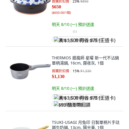
首購折扣價
23
%
$850
$650
(
$650.00/1個
)
明天 8/10 (一)
預計送達
(
1
)
满 $1,500 再省 $75 (王道卡)
THERMOS 膳魔師 星曜 新一代不沾鍋
單柄湯鍋, 16cm, 霧夜灰, 1個
首購折扣價
15
%
$1,330
$1,130
明天 8/10 (一)
預計送達
满 $1,500 再省 $75 (王道卡)
$93 酷澎幣回饋
TSUKI-USAGI 月兔印 日製單柄片手琺
瑯牛奶鍋, 13cm, 陽光黃, 1個