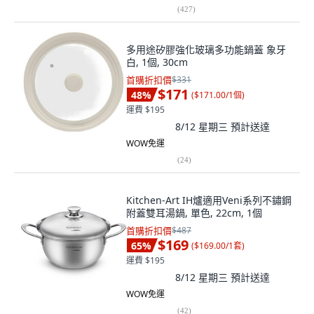
(
427
)
多用途矽膠強化玻璃多功能鍋蓋 象牙
白, 1個, 30cm
首購折扣價
$331
$171
48
%
(
$171.00/1個
)
運費 $195
8/12 星期三
預計送達
WOW免運
(
24
)
Kitchen-Art IH爐適用Veni系列不鏽鋼
附蓋雙耳湯鍋, 單色, 22cm, 1個
首購折扣價
$487
$169
65
%
(
$169.00/1套
)
運費 $195
8/12 星期三
預計送達
WOW免運
(
42
)