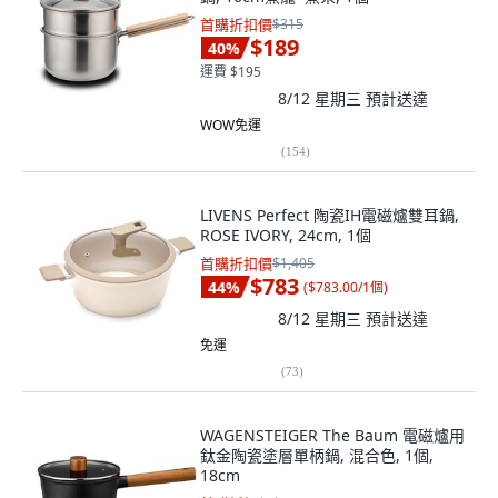
首購折扣價
$315
$189
40
%
運費 $195
8/12 星期三
預計送達
WOW免運
(
154
)
LIVENS Perfect 陶瓷IH電磁爐雙耳鍋,
ROSE IVORY, 24cm, 1個
首購折扣價
$1,405
$783
44
%
(
$783.00/1個
)
8/12 星期三
預計送達
免運
(
73
)
WAGENSTEIGER The Baum 電磁爐用
鈦金陶瓷塗層單柄鍋, 混合色, 1個,
18cm