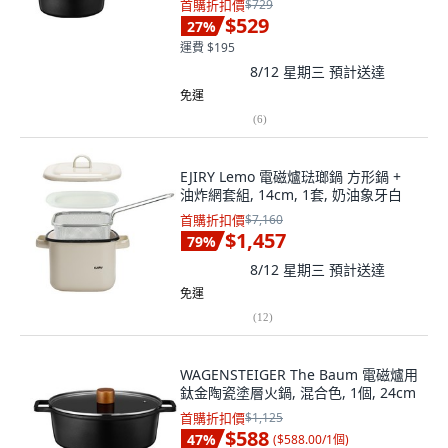
首購折扣價
$729
$529
27
%
運費 $195
8/12 星期三
預計送達
免運
(
6
)
EJIRY Lemo 電磁爐琺瑯鍋 方形鍋 +
油炸網套組, 14cm, 1套, 奶油象牙白
首購折扣價
$7,160
$1,457
79
%
8/12 星期三
預計送達
免運
(
12
)
WAGENSTEIGER The Baum 電磁爐用
鈦金陶瓷塗層火鍋, 混合色, 1個, 24cm
首購折扣價
$1,125
$588
47
%
(
$588.00/1個
)