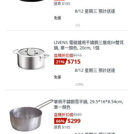
運費 $195
8/12 星期三
預計送達
免運
(
3
)
LIVENS 電磁爐用不鏽鋼三層底IH雙耳
鍋, 單一顏色, 20cm, 1個
首購折扣價
$915
$715
21
%
8/12 星期三
預計送達
免運
(
299
)
單柄不鏽鋼雪平鍋, 29.5*16*8.54cm,
單一顏色
首購折扣價
$889
$299
66
%
運費 $195