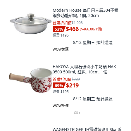
Modern House 每日用三層304不鏽
鋼多功能砂鍋, 1個, 20cm
首購折扣價
$1,008
$466
53
%
(
$466.00/1個
)
運費 $195
8/12 星期三
預計送達
WOW免運
HAKOYA 大理石琺瑯小牛奶鍋 HAK-
0500 500ml, 紅色, 10cm, 1個
首購折扣價
$729
$219
69
%
運費 $195
8/12 星期三
預計送達
WOW免運
(
31
)
WAGENSTEIGER IH電磁爐適用Skal系