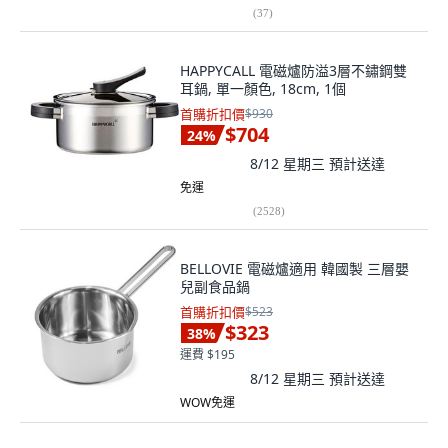
(
37
)
HAPPYCALL 電磁爐防溢3層不鏽鋼雙
耳鍋, 單一顏色, 18cm, 1個
首購折扣價
$930
$704
24
%
8/12 星期三
預計送達
免運
(
2528
)
BELLOVIE 電磁爐適用 韓國製 三層嬰
兒副食品鍋
首購折扣價
$523
$323
38
%
運費 $195
8/12 星期三
預計送達
WOW免運