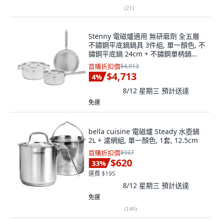
(
21
)
Stenny 電磁爐適用 無研磨劑 全五層
不鏽鋼平底鍋鍋具 3件組, 單一顏色, 不
鏽鋼平底鍋 24cm + 不鏽鋼單柄鍋
16cm + 雙耳鍋 20cm, 1套
首購折扣價
$4,913
$4,713
4
%
8/12 星期三
預計送達
免運
bella cuisine 電磁爐 Steady 水壺鍋
2L + 濾網組, 單一顏色, 1套, 12.5cm
首購折扣價
$937
$620
33
%
運費 $195
8/12 星期三
預計送達
免運
(
140
)