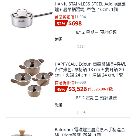
HANIL STAINLESS STEEL Adelia感應
爐五層單柄湯鍋, 單色, 16cm, 1個
首購折扣價
$1,034
$698
32
%
8/12 星期三
預計送達
免運
(
162
)
HAPPYCALL Edeun 電磁爐鍋具4件組,
杏仁米色, 單柄鍋 18 cm + 雙耳鍋 20
cm + 火鍋 24 cm + 湯鍋 24 cm, 1套
首購折扣價
$7,000
$3,526
49
%
(
$3526.00/1套
)
8/12 星期三
預計送達
免運
(
1334
)
Balunfini 電磁爐三層底原木手柄混合
鍋, 16cm蒸籠+蒸架, 1個