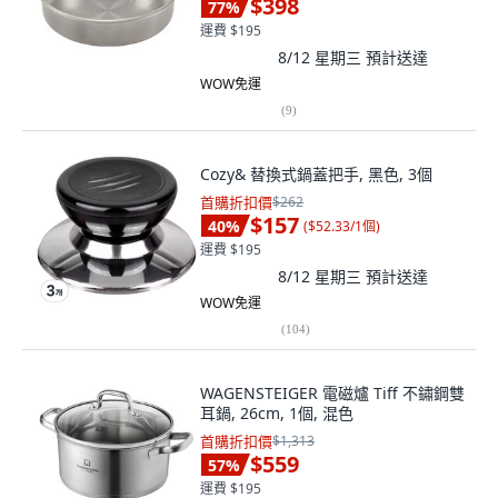
$398
77
%
運費 $195
8/12 星期三
預計送達
WOW免運
(
9
)
Cozy& 替換式鍋蓋把手, 黑色, 3個
首購折扣價
$262
$157
40
%
(
$52.33/1個
)
運費 $195
8/12 星期三
預計送達
WOW免運
(
104
)
WAGENSTEIGER 電磁爐 Tiff 不鏽鋼雙
耳鍋, 26cm, 1個, 混色
首購折扣價
$1,313
$559
57
%
運費 $195