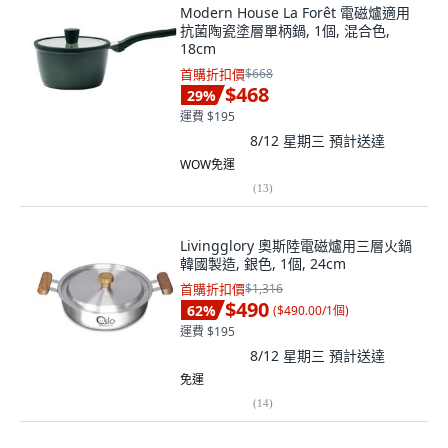
Modern House La Forêt 電磁爐適用
抗菌陶瓷塗層單柄鍋, 1個, 混合色,
18cm
首購折扣價
$668
$468
29
%
運費 $195
8/12 星期三
預計送達
WOW免運
(
13
)
Livingglory 奧斯陸電磁爐用三層火鍋
韓國製造, 銀色, 1個, 24cm
首購折扣價
$1,316
$490
62
%
(
$490.00/1個
)
運費 $195
8/12 星期三
預計送達
免運
(
14
)