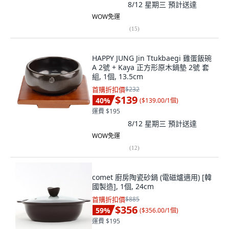
8/12 星期三
預計送達
WOW免運
(
15
)
HAPPY JUNG Jin Ttukbaegi 雞蛋飯碗
A 2號 + Kaya 正方形原木鍋墊 2號 套
組, 1個, 13.5cm
首購折扣價
$232
$139
40
%
(
$139.00/1個
)
運費 $195
8/12 星期三
預計送達
WOW免運
(
12
)
comet 廚房陶瓷砂鍋 (電磁爐適用) [韓
國製造], 1個, 24cm
首購折扣價
$885
$356
59
%
(
$356.00/1個
)
運費 $195