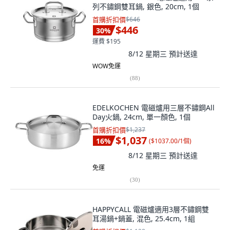
列不鏽鋼雙耳鍋, 銀色, 20cm, 1個
首購折扣價
$646
$446
30
%
運費 $195
8/12 星期三
預計送達
WOW免運
(
88
)
EDELKOCHEN 電磁爐用三層不鏽鋼All
Day火鍋, 24cm, 單一顏色, 1個
首購折扣價
$1,237
$1,037
16
%
(
$1037.00/1個
)
8/12 星期三
預計送達
免運
(
30
)
HAPPYCALL 電磁爐適用3層不鏽鋼雙
耳湯鍋+鍋蓋, 混色, 25.4cm, 1組