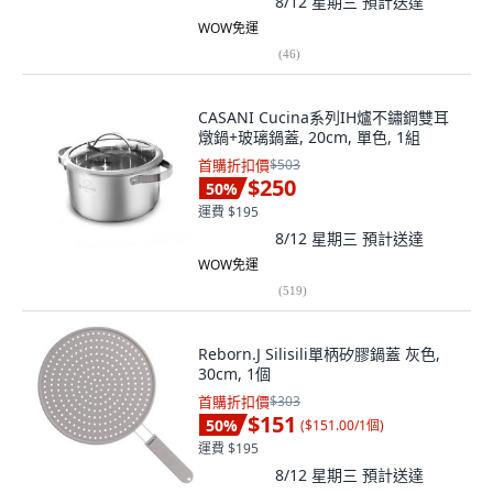
8/12 星期三
預計送達
WOW免運
(
46
)
CASANI Cucina系列IH爐不鏽鋼雙耳
燉鍋+玻璃鍋蓋, 20cm, 單色, 1組
首購折扣價
$503
$250
50
%
運費 $195
8/12 星期三
預計送達
WOW免運
(
519
)
Reborn.J Silisili單柄矽膠鍋蓋 灰色,
30cm, 1個
首購折扣價
$303
$151
50
%
(
$151.00/1個
)
運費 $195
8/12 星期三
預計送達