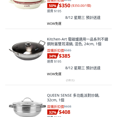
首購折扣價
$350
50
%
(
$350.00/1個
)
運費 $195
8/12 星期三
預計送達
WOW免運
Kitchen-Art 電磁爐適用一品系列不鏽
鋼附蓋雙耳湯鍋, 混色, 24cm, 1個
首購折扣價
$585
$385
34
%
運費 $195
8/12 星期三
預計送達
WOW免運
(
1811
)
QUEEN SENSE 多功能派對炒鍋,
32cm, 1個
首購折扣價
$608
$408
32
%