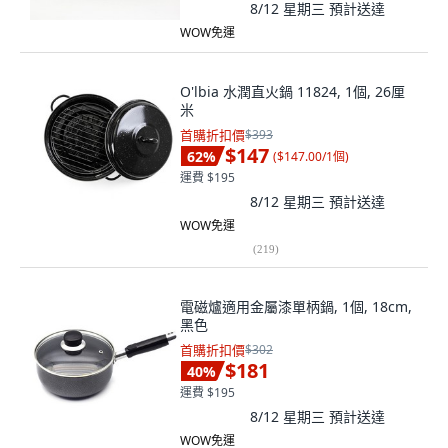
8/12 星期三
預計送達
WOW免運
O'lbia 水潤直火鍋 11824, 1個, 26厘
米
首購折扣價
$393
$147
62
%
(
$147.00/1個
)
運費 $195
8/12 星期三
預計送達
WOW免運
(
219
)
電磁爐適用金屬漆單柄鍋, 1個, 18cm,
黑色
首購折扣價
$302
$181
40
%
運費 $195
8/12 星期三
預計送達
WOW免運