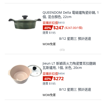
QUEENDOM Della 電磁爐陶瓷砂鍋, 1
個, 混合顏色, 22cm
首購折扣價
$413
$247
40
%
(
$247.00/1個
)
運費 $195
8/12 星期三
預計送達
WOW免運
(
15
)
Jieun LT 新穎高火力陶瓷雙耳拉麵鍋
瓦斯爐用, 1個, 米色, 20cm
首購折扣價
$454
$272
40
%
運費 $195
8/12 星期三
預計送達
WOW免運