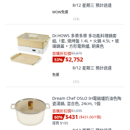
8/12 星期三
預計送達
WOW免運
(
14
)
Dr.HOWS 多樂多樂 多功能料理鍋套
組, 1套, 燒烤盤 1.4L + 火鍋 4.5L + 玻
璃鍋蓋 + 方形電熱爐, 銅黃色
首購折扣價
$5,875
$2,752
53
%
8/12 星期三
預計送達
免運
(
11
)
Dream Chef OSLO IH電磁爐奶油色陶
瓷湯鍋, 混合色, 24cm, 1個
首購折扣價
$1,095
$431
60
%
(
$431.00/1個
)
運費 $195