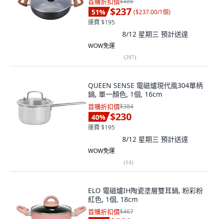
首購折扣價
$486
$237
51
%
(
$237.00/1個
)
運費 $195
8/12 星期三
預計送達
WOW免運
(
297
)
QUEEN SENSE 電磁爐現代風304單柄
鍋, 單一顏色, 1個, 16cm
首購折扣價
$384
$230
40
%
運費 $195
8/12 星期三
預計送達
WOW免運
(
14
)
ELO 電磁爐IH陶瓷塗層雙耳鍋, 粉彩粉
紅色, 1個, 18cm
首購折扣價
$467