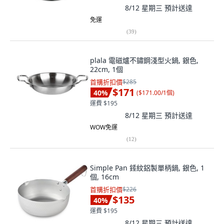
8/12 星期三
預計送達
免運
(
39
)
plala 電磁爐不鏽鋼淺型火鍋, 銀色,
22cm, 1個
首購折扣價
$285
$171
40
%
(
$171.00/1個
)
運費 $195
8/12 星期三
預計送達
WOW免運
(
12
)
Simple Pan 錘紋鋁製單柄鍋, 銀色, 1
個, 16cm
首購折扣價
$226
$135
40
%
運費 $195
8/12 星期三
預計送達