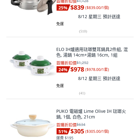
首購折扣價
$1,128
$839
25
%
(
$839.00/1個
)
8/12 星期三
預計送達
免運
(
510
)
ELO IH爐適用琺瑯雙耳鍋具2件組, 混
色, 湯鍋 14cm+湯鍋 16cm, 1組
首購折扣價
$1,292
$978
24
%
(
$978.00/1套
)
8/12 星期三
預計送達
免運
(
41
)
PUKO 電磁爐 Lime Olive IH 琺瑯火
鍋, 1個, 白色, 21cm
首購折扣價
$634
$305
51
%
(
$305.00/1個
)
運費 $195