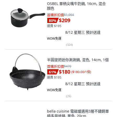
OSBEL 單柄尖嘴牛奶鍋, 16cm, 混合
顏色
首購折扣價
$1,064
$209
80
%
運費 $195
8/12 星期三
預計送達
WOW免運
(
324
)
半圓提把迷你涮涮鍋, 混色, 14cm, 1個
首購折扣價
$470
$180
61
%
(
$180.00/1個
)
運費 $195
8/12 星期三
預計送達
WOW免運
(
26
)
bella cuisine 電磁爐適用3層不鏽鋼單
柄多用途鍋, 單色, 20cm