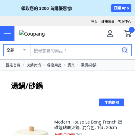
領取您的
$200
首購優惠卷!
打開 App
登入
註冊會員
客服中心
全部
酷澎首頁
火箭跨境
餐廚用品
鍋具
湯鍋/砂鍋
湯鍋/砂鍋
篩選器
Modern House Le Bong French 電
磁爐琺瑯火鍋, 混合色, 1個, 20cm
$702