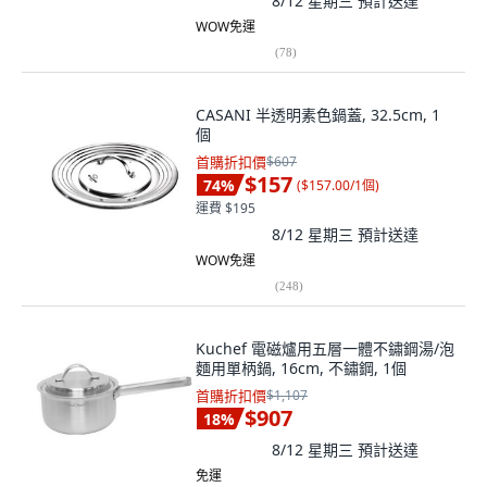
8/12 星期三
預計送達
WOW免運
(
78
)
CASANI 半透明素色鍋蓋, 32.5cm, 1
個
首購折扣價
$607
$157
74
%
(
$157.00/1個
)
運費 $195
8/12 星期三
預計送達
WOW免運
(
248
)
Kuchef 電磁爐用五層一體不鏽鋼湯/泡
麵用單柄鍋, 16cm, 不鏽鋼, 1個
首購折扣價
$1,107
$907
18
%
8/12 星期三
預計送達
免運