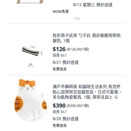
8/12 星期三
預計送達
WOW免運
(
15
)
枕形筷子託架 勺子託 酒店餐廳用筷架,
銀色, 1個
$126
(
$126.00/1個
)
運費 $67
8/21
預計送達
免費退貨
瀨戶市藥師窯 和貓咪生活系列 馬克杯
點心皿筷架豆皿貓型皿，日式可愛風，
多功能陶瓷餐具, 1個, 筷架豆皿と ら
$390
(
$390.00/1個
)
運費 $67
8/20
預計送達
免費退貨