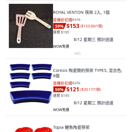
ROYAL VENTON 筷架 2入, 1個
首購折扣價
$376
$153
59
%
(
$153.00/1個
)
運費 $195
8/12 星期三
預計送達
WOW免運
(
41
)
Coresis 陶瓷簡約筷架 TYPE5, 混合色,
6個
首購折扣價
$296
$121
59
%
(
$20.17/1個
)
運費 $195
8/12 星期三
預計送達
WOW免運
Topia 鯉魚陶瓷筷架