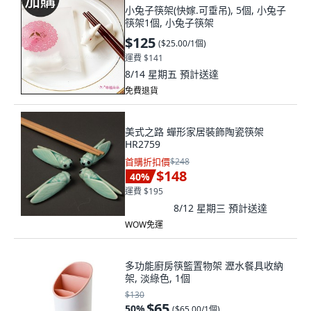
小兔子筷架(快嫁.可垂吊), 5個, 小兔子
筷架1個, 小兔子筷架
$125
(
$25.00/1個
)
運費 $141
8/14 星期五
預計送達
免費退貨
美式之路 蟬形家居裝飾陶瓷筷架
HR2759
首購折扣價
$248
$148
40
%
運費 $195
8/12 星期三
預計送達
WOW免運
多功能廚房筷籃置物架 瀝水餐具收納
架, 淡綠色, 1個
$130
$65
50
%
(
$65.00/1個
)