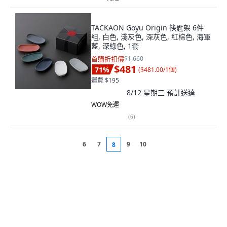
TACKAON Goyu Origin 筷匙架 6件
組, 白色, 淺灰色, 深灰色, 紅棕色, 海軍
藍, 深綠色, 1套
首購折扣價
$1,660
$481
71
%
(
$481.00/1個
)
運費 $195
8/12 星期三
預計送達
WOW免運
(
6
)
6
7
9
10
8