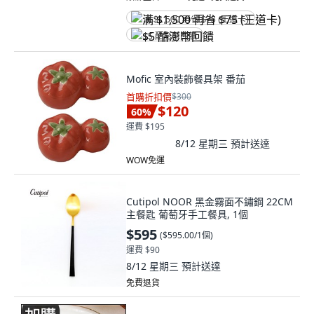
满 $1,500 再省 $75 (王道卡)
$5 酷澎幣回饋
Mofic 室內裝飾餐具架 番茄
首購折扣價
$300
$120
60
%
運費 $195
8/12 星期三
預計送達
WOW免運
Cutipol NOOR 黑金霧面不鏽鋼 22CM
主餐匙 葡萄牙手工餐具, 1個
$595
(
$595.00/1個
)
運費 $90
8/12 星期三
預計送達
免費退貨