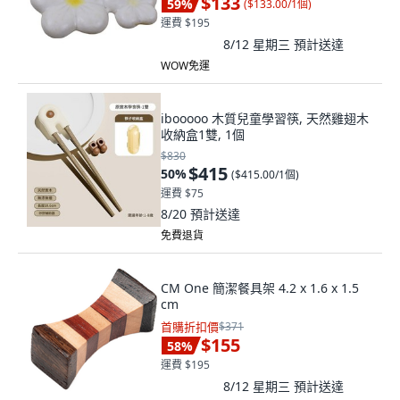
$133
59
%
(
$133.00/1個
)
運費 $195
8/12 星期三
預計送達
WOW免運
ibooooo 木質兒童學習筷, 天然雞翅木
收納盒1雙, 1個
$830
$415
50
%
(
$415.00/1個
)
運費 $75
8/20
預計送達
免費退貨
CM One 簡潔餐具架 4.2 x 1.6 x 1.5
cm
首購折扣價
$371
$155
58
%
運費 $195
8/12 星期三
預計送達