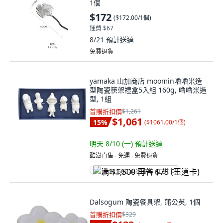
1個
$172
(
$172.00/1個
)
運費 $67
8/21
預計送達
免費退貨
yamaka 山加商店 moomin嚕嚕米造
型陶瓷筷架禮盒5入組 160g, 嚕嚕米造
型, 1組
首購折扣價
$1,261
$1,061
15
%
(
$1061.00/1個
)
明天 8/10 (一)
預計送達
酷澎直售 ∙ 免運 ∙ 免費退貨
满 $1,500 再省 $75 (王道卡)
Dalsogum 陶瓷餐具架, 蒲公英, 1個
首購折扣價
$329