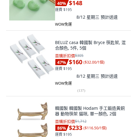
$148
40
%
運費 $195
8/12 星期三
預計送達
WOW免運
BELUZ casa 韓國製 Bryce 筷匙架, 混
合顏色, 5件, 5個
首購折扣價
$305
$160
47
%
(
$32.00/1個
)
運費 $195
8/12 星期三
預計送達
WOW免運
(
137
)
韓國製 韓國製 Hodam 手工鍛造黃銅
器 動物筷架 貓咪, 單一顏色, 2個
首購折扣價
$1,712
$233
86
%
(
$116.50/1個
)
運費 $195