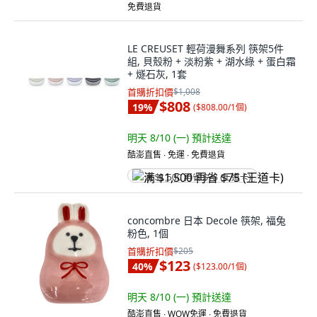
免費退貨
LE CREUSET 輕荷漫舞系列 筷架5件
組, 貝殼粉 + 淡粉紫 + 湖水綠 + 蛋白霜
+ 燧石灰, 1套
首購折扣價
$1,008
$808
19
%
(
$808.00/1個
)
明天 8/10 (一)
預計送達
酷澎直售 ∙ 免運 ∙ 免費退貨
满 $1,500 再省 $75 (王道卡)
concombre 日本 Decole 筷架, 福兔
粉色, 1個
首購折扣價
$205
$123
40
%
(
$123.00/1個
)
明天 8/10 (一)
預計送達
酷澎直售 ∙ WOW免運 ∙ 免費退貨