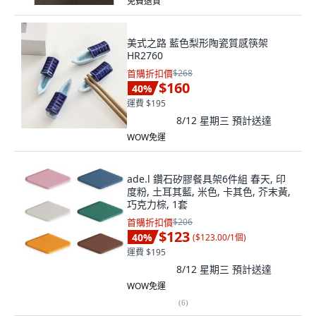
免費退貨
美式之路 藍色梨形陶瓷質感筷架
HR2760
首購折扣價
$268
$160
40
%
運費 $195
8/12 星期三
預計送達
WOW免運
ade.l 鑽石矽膠餐具架6件組 春天, 印
度粉, 土耳其藍, 米色, 卡其色, 芥末黃,
巧克力棕, 1套
首購折扣價
$206
$123
40
%
(
$123.00/1個
)
運費 $195
8/12 星期三
預計送達
WOW免運
(
6
)