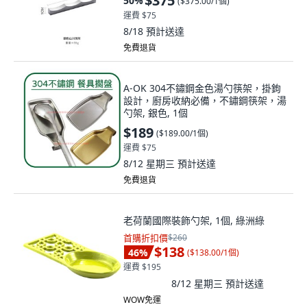
$375
50
%
(
$375.00/1個
)
運費 $75
8/18
預計送達
免費退貨
A-OK 304不鏽鋼金色湯勺筷架，掛鉤
設計，廚房收納必備，不鏽鋼筷架，湯
勺架, 銀色, 1個
$189
(
$189.00/1個
)
運費 $75
8/12 星期三
預計送達
免費退貨
老荷蘭國際裝飾勺架, 1個, 綠洲綠
首購折扣價
$260
$138
46
%
(
$138.00/1個
)
運費 $195
8/12 星期三
預計送達
WOW免運