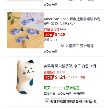
WOW免運
American Road 鯽魚造型餐桌裝飾陶
瓷筷架 藍色 HR2757
首購折扣價
$248
$148
40
%
運費 $195
8/12 星期三
預計送達
WOW免運
美濃燒 藍染貓筷架, 水玉 白色, 1個
首購折扣價
$203
$121
40
%
(
$121.00/1個
)
明天 8/10 (一)
預計送達
酷澎直售 ∙ WOW免運 ∙ 免費退貨
满 $1,500 再省 $75 (王道卡)