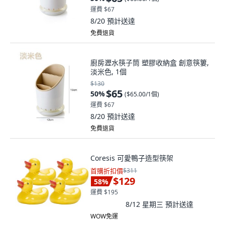
運費 $67
8/20
預計送達
免費退貨
廚房瀝水筷子筒 塑膠收納盒 創意筷簍,
淡米色, 1個
$130
$65
50
%
(
$65.00/1個
)
運費 $67
8/20
預計送達
免費退貨
Coresis 可愛鴨子造型筷架
首購折扣價
$311
$129
58
%
運費 $195
8/12 星期三
預計送達
WOW免運