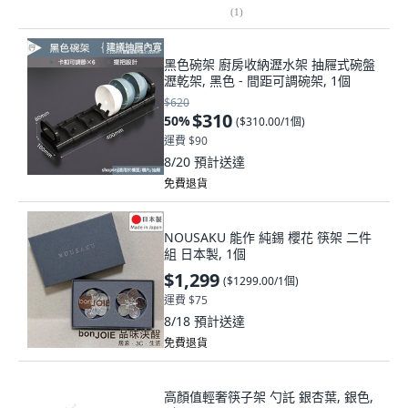
(
1
)
黑色碗架 廚房收納瀝水架 抽屜式碗盤
瀝乾架, 黑色 - 間距可調碗架, 1個
$620
$310
50
%
(
$310.00/1個
)
運費 $90
8/20
預計送達
免費退貨
NOUSAKU 能作 純錫 櫻花 筷架 二件
組 日本製, 1個
$1,299
(
$1299.00/1個
)
運費 $75
8/18
預計送達
免費退貨
高顏值輕奢筷子架 勺託 銀杏葉, 銀色,