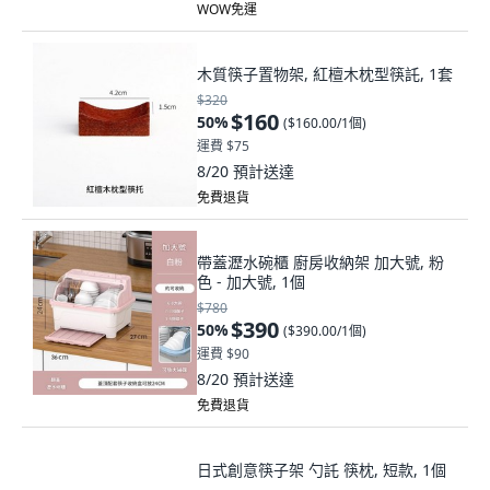
WOW免運
木質筷子置物架, 紅檀木枕型筷託, 1套
$320
$160
50
%
(
$160.00/1個
)
運費 $75
8/20
預計送達
免費退貨
帶蓋瀝水碗櫃 廚房收納架 加大號, 粉
色 - 加大號, 1個
$780
$390
50
%
(
$390.00/1個
)
運費 $90
8/20
預計送達
免費退貨
日式創意筷子架 勺託 筷枕, 短款, 1個