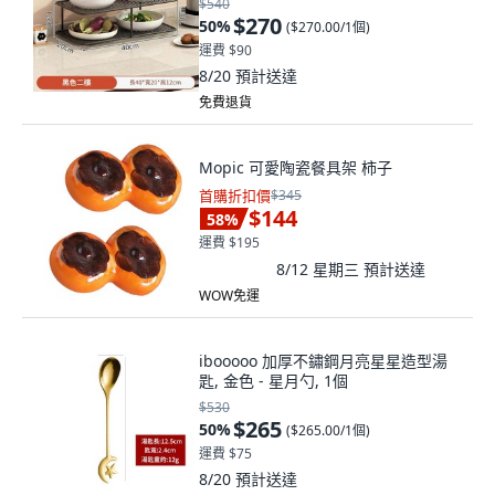
$540
$270
50
%
(
$270.00/1個
)
運費 $90
8/20
預計送達
免費退貨
Mopic 可愛陶瓷餐具架 柿子
首購折扣價
$345
$144
58
%
運費 $195
8/12 星期三
預計送達
WOW免運
ibooooo 加厚不鏽鋼月亮星星造型湯
匙, 金色 - 星月勺, 1個
$530
$265
50
%
(
$265.00/1個
)
運費 $75
8/20
預計送達