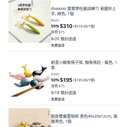
ibooooo 寶寶學吃飯訓練勺 易握好上
手, 綠色, 1個
$620
$310
50
%
(
$310.00/1個
)
運費 $75
8/20
預計送達
免費退貨
創意小鯨魚筷子架, 鯨魚筷託 - 藍色, 1
套
$390
$195
50
%
(
$195.00/1個
)
運費 $75
8/18
預計送達
免費退貨
廚房雙層置物架 黑色40x20x12cm, 兩
層黑色, 1個