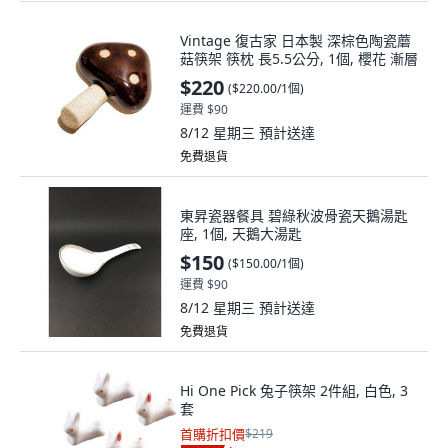
Vintage 復古家 日本製 深棕色陶瓷蘑
菇筷架 筷枕 長5.5公分, 1個, 櫻花 漸層
$220
(
$220.00/1個
)
運費 $90
8/12 星期三
預計送達
免費退貨
東昇瓷器餐具 碧綠秋波骨瓷天鵝湯匙
座, 1個, 天鵝大湯匙
$150
(
$150.00/1個
)
運費 $90
8/12 星期三
預計送達
免費退貨
Hi One Pick 兔子筷架 2件組, 白色, 3
套
首購折扣價
$219