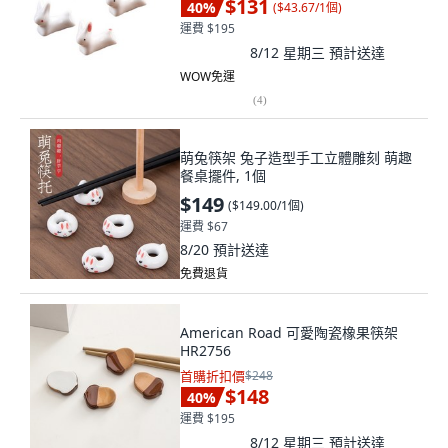
$131
40
%
(
$43.67/1個
)
運費 $195
8/12 星期三
預計送達
WOW免運
(
4
)
萌兔筷架 兔子造型手工立體雕刻 萌趣
餐桌擺件, 1個
$149
(
$149.00/1個
)
運費 $67
8/20
預計送達
免費退貨
American Road 可愛陶瓷橡果筷架
HR2756
首購折扣價
$248
$148
40
%
運費 $195
8/12 星期三
預計送達