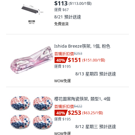
$113
(
$113.00/1個
)
運費 $67
8/21
預計送達
免費退貨
Ishida Breeze筷架, 1個, 粉色
首購折扣價
$253
$151
40
%
(
$151.00/1個
)
運費 $195
8/13 星期四
預計送達
WOW免運
櫻花圖案陶瓷筷架, 類型1, 4個
首購折扣價
$422
$253
40
%
(
$63.25/1個
)
運費 $195
8/12 星期三
預計送達
WOW免運