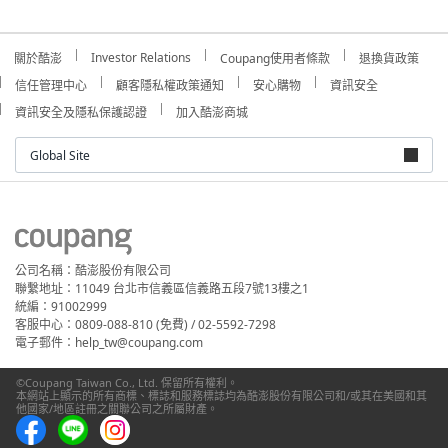
Investor Relations
關於酷澎
Coupang使用者條款
退換貨政策
信任管理中心
顧客隱私權政策通知
安心購物
資訊安全
資訊安全及隱私保護認證
加入酷澎商城
Global Site
公司名稱：酷澎股份有限公司
聯繫地址：11049 台北市信義區信義路五段7號13樓之1
統編：91002999
客服中心：0809-088-810 (免費) / 02-5592-7298
電子郵件：help_tw@coupang.com
©Coupang Taiwan Co., Ltd. 保留所有權利。
本網站上顯示的所有商標、標誌和服務標誌均為酷澎股份有限公司和/或其在美國和其
他國家/地區註冊之關聯公司之所屬財產。