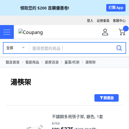
領取您的
$200
首購優惠卷!
打開 App
登入
註冊會員
客服中心
全部
酷澎首頁
餐廚用品
廚房百貨
蓋罩/托架
湯筷架
湯筷架
篩選器
不鏽鋼多用筷子架, 銀色, 1套
$750