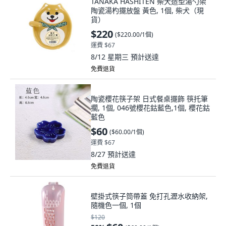
TANAKA HASHITEN 柴犬造型湯勺架
陶瓷湯杓擺放盤 黃色, 1個, 柴犬（現
貨）
$220
(
$220.00/1個
)
運費 $67
8/12 星期三
預計送達
免費退貨
陶瓷櫻花筷子架 日式餐桌擺飾 筷托筆
擱, 1個, 046號櫻花鈷藍色,1個, 櫻花鈷
藍色
$60
(
$60.00/1個
)
運費 $67
8/27
預計送達
免費退貨
壁掛式筷子筒帶蓋 免打孔瀝水收納架,
隨機色一個, 1個
$120