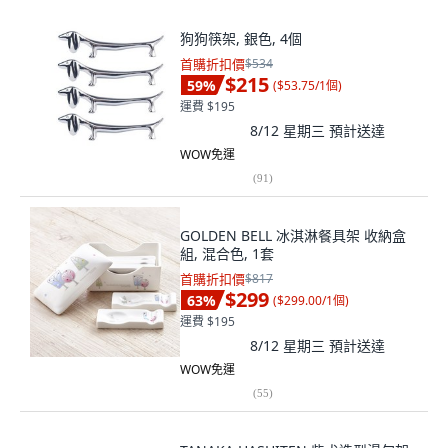
狗狗筷架, 銀色, 4個
首購折扣價
$534
$215
59
%
(
$53.75/1個
)
運費 $195
8/12 星期三
預計送達
WOW免運
(
91
)
GOLDEN BELL 冰淇淋餐具架 收納盒
組, 混合色, 1套
首購折扣價
$817
$299
63
%
(
$299.00/1個
)
運費 $195
8/12 星期三
預計送達
WOW免運
(
55
)