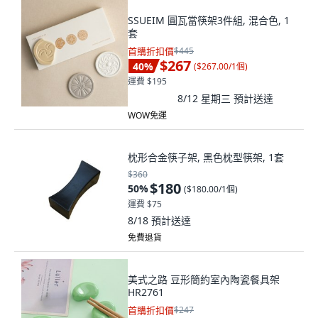
SSUEIM 圓瓦當筷架3件組, 混合色, 1
套
首購折扣價
$445
$267
40
%
(
$267.00/1個
)
運費 $195
8/12 星期三
預計送達
WOW免運
枕形合金筷子架, 黑色枕型筷架, 1套
$360
$180
50
%
(
$180.00/1個
)
運費 $75
8/18
預計送達
免費退貨
美式之路 豆形簡約室內陶瓷餐具架
HR2761
首購折扣價
$247