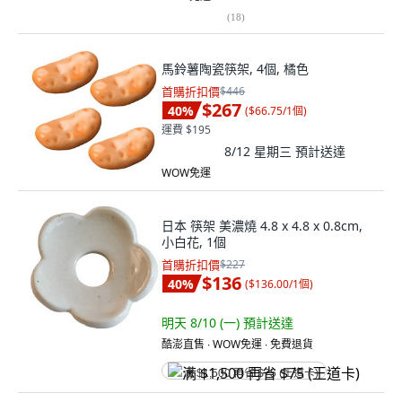
(
18
)
馬鈴薯陶瓷筷架, 4個, 橘色
首購折扣價
$446
$267
40
%
(
$66.75/1個
)
運費 $195
8/12 星期三
預計送達
WOW免運
日本 筷架 美濃燒 4.8 x 4.8 x 0.8cm,
小白花, 1個
首購折扣價
$227
$136
40
%
(
$136.00/1個
)
明天 8/10 (一)
預計送達
酷澎直售 ∙ WOW免運 ∙ 免費退貨
满 $1,500 再省 $75 (王道卡)