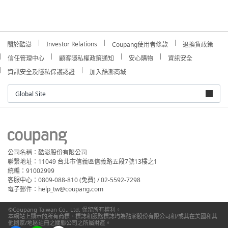
Investor Relations
關於酷澎
Coupang使用者條款
退換貨政策
信任管理中心
顧客隱私權政策通知
安心購物
資訊安全
資訊安全及隱私保護認證
加入酷澎商城
Global Site
公司名稱：酷澎股份有限公司
聯繫地址：11049 台北市信義區信義路五段7號13樓之1
統編：91002999
客服中心：0809-088-810 (免費) / 02-5592-7298
電子郵件：help_tw@coupang.com
©Coupang Taiwan Co., Ltd. 保留所有權利。
本網站上顯示的所有商標、標誌和服務標誌均為酷澎股份有限公司和/或其在美國和其
他國家/地區註冊之關聯公司之所屬財產。