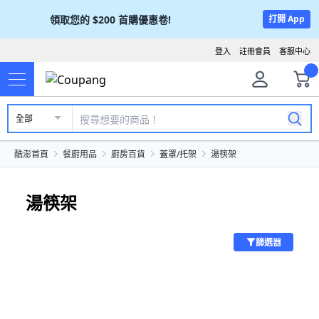
領取您的
$200
首購優惠卷!
打開 App
登入
註冊會員
客服中心
全部
酷澎首頁
餐廚用品
廚房百貨
蓋罩/托架
湯筷架
湯筷架
篩選器