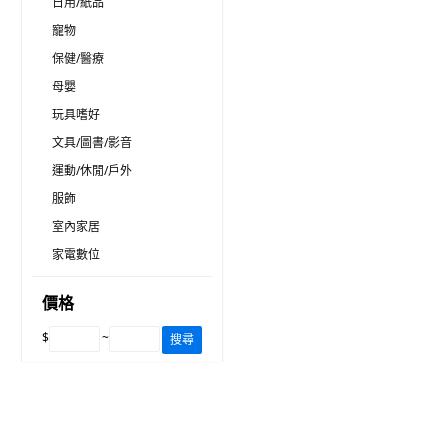
日用/紙品
寵物
保健/醫療
母嬰
玩具嗜好
文具/圖書/影音
運動/休閒/戶外
服飾
室內家居
家電數位
價格
$
~
搜尋