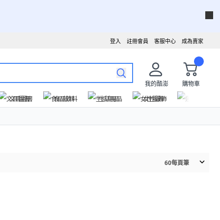
登入
註冊會員
客服中心
成為賣家
我的酷澎
購物車
文具圖書
食品飲料
生活用品
女性服飾
運動戶外
60
每頁筆