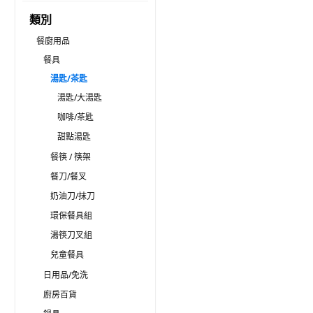
類別
餐廚用品
餐具
湯匙/茶匙
湯匙/大湯匙
咖啡/茶匙
甜點湯匙
餐筷 / 筷架
餐刀/餐叉
奶油刀/抹刀
環保餐具組
湯筷刀叉組
兒童餐具
日用品/免洗
廚房百貨