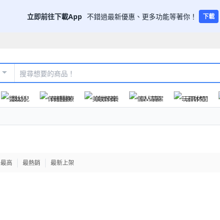
立即前往下載App
不錯過最新優惠、更多功能等著你！
下載
嬰幼兒
保健醫療
美妝保養
個人清潔
玩具休閒
格最高
最熱銷
最新上架