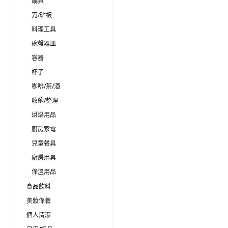
鍋具
刀/砧板
料理工具
碗盤器皿
容器
杯子
咖啡/茶/酒
收納/整理
烘焙用品
廚房家電
兒童餐具
廚房用具
保溫用品
食品飲料
美妝保養
個人清潔