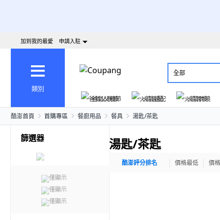
加到我的最愛
申請入駐
全部
類別
爸氣父親節
火箭速配
火箭跨境
酷澎首頁
首購專區
餐廚用品
餐具
湯匙/茶匙
篩選器
湯匙/茶匙
酷澎評分排名
價格最低
價
僅顯示
僅顯示
僅顯示