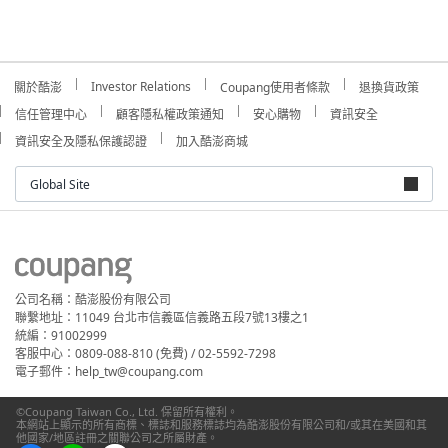
Investor Relations
關於酷澎
Coupang使用者條款
退換貨政策
信任管理中心
顧客隱私權政策通知
安心購物
資訊安全
資訊安全及隱私保護認證
加入酷澎商城
Global Site
公司名稱：酷澎股份有限公司
聯繫地址：11049 台北市信義區信義路五段7號13樓之1
統編：91002999
客服中心：0809-088-810 (免費) / 02-5592-7298
電子郵件：help_tw@coupang.com
©Coupang Taiwan Co., Ltd. 保留所有權利。
本網站上顯示的所有商標、標誌和服務標誌均為酷澎股份有限公司和/或其在美國和其
他國家/地區註冊之關聯公司之所屬財產。