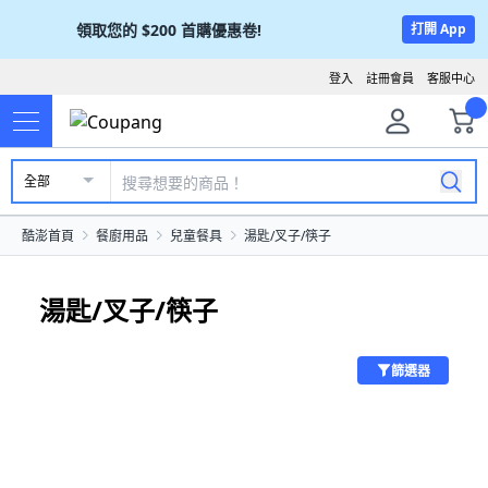
領取您的
$200
首購優惠卷!
打開 App
登入
註冊會員
客服中心
全部
酷澎首頁
餐廚用品
兒童餐具
湯匙/叉子/筷子
湯匙/叉子/筷子
篩選器