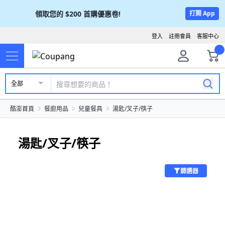
領取您的
$200
首購優惠卷!
打開 App
登入
註冊會員
客服中心
全部
酷澎首頁
餐廚用品
兒童餐具
湯匙/叉子/筷子
湯匙/叉子/筷子
篩選器