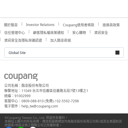
Investor Relations
關於酷澎
Coupang使用者條款
退換貨政策
信任管理中心
顧客隱私權政策通知
安心購物
資訊安全
資訊安全及隱私保護認證
加入酷澎商城
Global Site
公司名稱：酷澎股份有限公司
聯繫地址：11049 台北市信義區信義路五段7號13樓之1
統編：91002999
客服中心：0809-088-810 (免費) / 02-5592-7298
電子郵件：help_tw@coupang.com
©Coupang Taiwan Co., Ltd. 保留所有權利。
本網站上顯示的所有商標、標誌和服務標誌均為酷澎股份有限公司和/或其在美國和其
他國家/地區註冊之關聯公司之所屬財產。