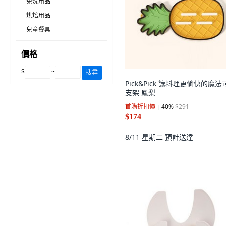
免洗用品
烘焙用品
兒童餐具
價格
$
~
搜尋
Pick&Pick 讓料理更愉快的魔法
支架 鳳梨
首購折扣價
40
%
$291
$174
8/11 星期二
預計送達