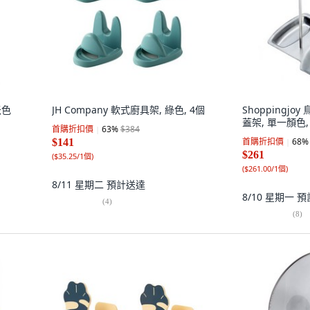
米色
JH Company 軟式廚具架, 綠色, 4個
Shoppingjo
蓋架, 單一顏色,
首購折扣價
63
%
$384
首購折扣價
68
%
$141
$261
(
$35.25/1個
)
(
$261.00/1個
)
8/11 星期二
預計送達
8/10 星期一
預
(
4
)
(
8
)