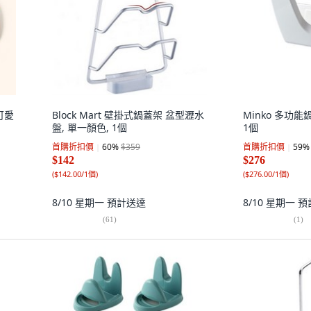
可愛
Block Mart 壁掛式鍋蓋架 盆型瀝水
Minko 多功能鍋
盤, 單一顏色, 1個
1個
首購折扣價
60
%
$359
首購折扣價
59
%
$142
$276
(
$142.00/1個
)
(
$276.00/1個
)
8/10 星期一
預計送達
8/10 星期一
預
(
61
)
(
1
)