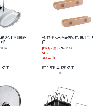
y 鳥形 2合1 不鏽鋼鍋
ANTS 黏貼式鍋蓋置物架, 粉紅色, 3
 1個
個
$819
首購折扣價
40
%
$276
$165
(
$55.00/1個
)
計送達
8/11 星期二
預計送達
(
6
)