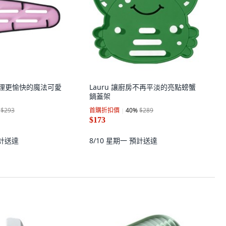
 讓料理更愉快的魔法可愛
Lauru 讓廚房不再平淡的亮點螃蟹
鍋蓋架
$293
首購折扣價
40
%
$289
$173
計送達
8/10 星期一
預計送達