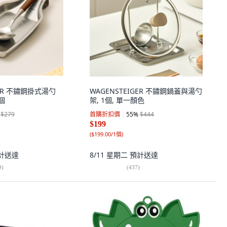
GER 不鏽鋼掛式湯勺
WAGENSTEIGER 不鏽鋼鍋蓋與湯勺
1個
架, 1個, 單一顏色
$279
首購折扣價
55
%
$444
$199
(
$199.00/1個
)
計送達
8/11 星期二
預計送達
9
)
(
437
)