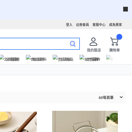
登入
註冊會員
客服中心
成為賣家
我的酷澎
購物車
文具圖書
食品飲料
生活用品
女性服飾
運動戶外
60
每頁筆