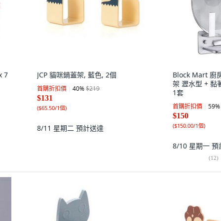
 7
JCP 貓咪鍋蓋架, 藍色, 2個
Block Mar
架 瀝水型 + 黏
首購折扣價
40
%
$219
1套
$131
首購折扣價
59
%
(
$65.50/1個
)
$150
(
$150.00/1個
)
8/11 星期二
預計送達
8/10 星期一
預
(
12
)