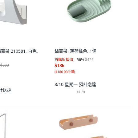
蓋架 210581, 白色,
鍋蓋架, 薄荷綠色, 1個
首購折扣價
56
%
$426
$683
$186
(
$186.00/1個
)
8/10 星期一
預計送達
計送達
(
419
)