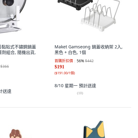
t 廚房黏貼式不鏽鋼鍋蓋
Maket Gamseong 鍋蓋收納架 2入,
著劑組合, 隨機出貨,
黑色 + 白色, 1個
首購折扣價
56
%
$442
$366
$191
(
$191.00/1個
)
8/10 星期一
預計送達
計送達
(
10
)