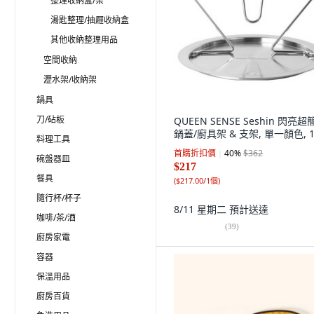
整理收納盒/架
湯匙整理/抽屜收納盒
其他收納整理用品
空間收納
瀝水架/收納架
鍋具
刀/砧板
QUEEN SENSE Seshin 閃亮超
鍋蓋/廚具架 & 支架, 單一顏色, 
料理工具
首購折扣價
40
%
$362
碗盤器皿
$217
餐具
(
$217.00/1個
)
隨行杯/杯子
8/11 星期二
預計送達
咖啡/茶/酒
(
39
)
廚房家電
容器
保溫用品
廚房百貨