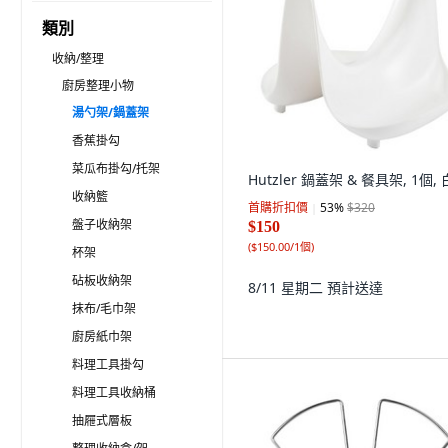
類別
收納/整理
廚房整理小物
湯勺架/鍋蓋架
香蕉掛勾
菜瓜布掛勾/托架
Hutzler 鍋蓋架 & 餐具架, 1個,
收納籃
首購折扣價
53
%
$320
盤子收納架
$150
(
$150.00/1個
)
杯架
砧板收納架
8/11 星期二
預計送達
抹布/毛巾架
廚房紙巾架
料理工具掛勾
料理工具收納桶
抽屜式層板