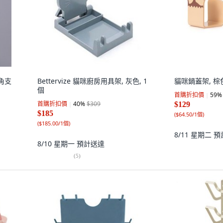
三角支
Bettervize 貓咪廚房用具架, 灰色, 1
貓咪鍋蓋架, 棕色
個
首購折扣價
59
%
首購折扣價
40
%
$309
$129
$185
(
$64.50/1個
)
(
$185.00/1個
)
8/11 星期二
預
8/10 星期一
預計送達
(
5
)