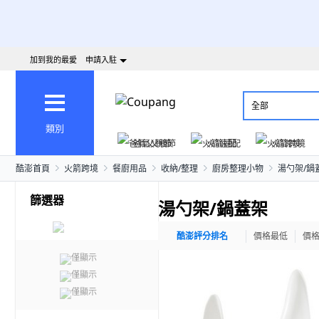
加到我的最愛
申請入駐
全部
類別
爸氣父親節
火箭速配
火箭跨境
酷澎首頁
火箭跨境
餐廚用品
收納/整理
廚房整理小物
湯勺架/鍋
篩選器
湯勺架/鍋蓋架
酷澎評分排名
價格最低
價
僅顯示
僅顯示
僅顯示