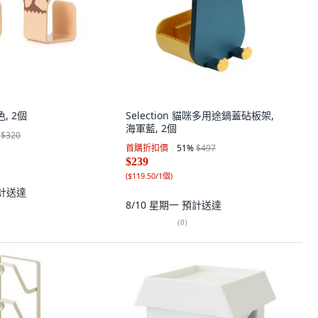
, 2個
Selection 貓咪多用途鍋蓋砧板架,
海軍藍, 2個
$320
首購折扣價
51
%
$497
$239
(
$119.50/1個
)
計送達
8/10 星期一
預計送達
(
8
)