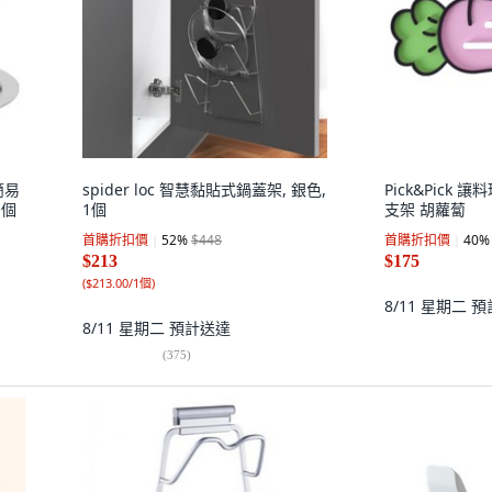
簡易
spider loc 智慧黏貼式鍋蓋架, 銀色,
Pick&Pick
1個
1個
支架 胡蘿蔔
首購折扣價
52
%
$448
首購折扣價
40
%
$213
$175
(
$213.00/1個
)
8/11 星期二
預
8/11 星期二
預計送達
(
375
)