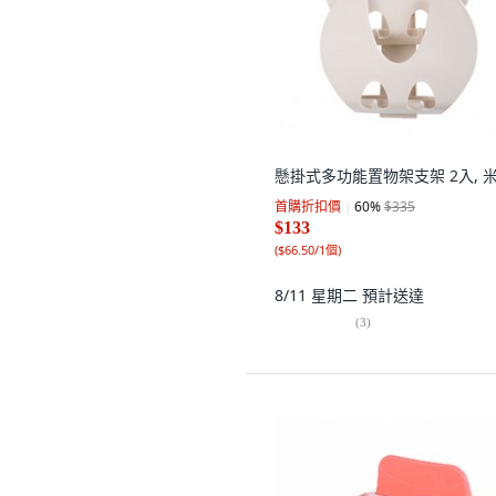
懸掛式多功能置物架支架 2入, 
首購折扣價
60
%
$335
$133
(
$66.50/1個
)
8/11 星期二
預計送達
(
3
)