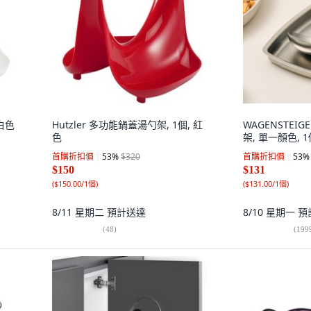
 白色
Hutzler 多功能鍋蓋湯勺架, 1個, 紅
WAGENSTEI
色
架, 單一顏色, 
首購折扣價
53
%
$320
首購折扣價
53
%
$150
$131
(
$150.00/1個
)
(
$131.00/1個
)
8/11 星期二
預計送達
8/10 星期一
預
(
48
)
(
199