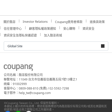
Investor Relations
關於酷澎
Coupang使用者條款
退換貨政策
信任管理中心
顧客隱私權政策通知
安心購物
資訊安全
資訊安全及隱私保護認證
加入酷澎商城
Global Site
公司名稱：酷澎股份有限公司
聯繫地址：11049 台北市信義區信義路五段7號13樓之1
統編：91002999
客服中心：0809-088-810 (免費) / 02-5592-7298
電子郵件：help_tw@coupang.com
©Coupang Taiwan Co., Ltd. 保留所有權利。
本網站上顯示的所有商標、標誌和服務標誌均為酷澎股份有限公司和/或其在美國和其
他國家/地區註冊之關聯公司之所屬財產。