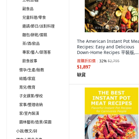
三明治/麵
副食品
兒童料理/零食
邀請/節日/派對料理
麵包/餅乾/蛋糕
The American Instant Pot Me
茶/酒/飲品
Recipes: Easy and Delicious
Down-Home Recipes 平裝版,
專家/藝人/部落客
Nicole Poitiers, 英文
飲食故事
首購折扣價
32
%
$2,795
$1,897
懷孕/生產/胎教
缺貨
結婚/家庭
育兒/教育
子女課業/學校
家事/整理收納
家/室內裝潢
園林藝術/造景/菜園
小說/散文/詩