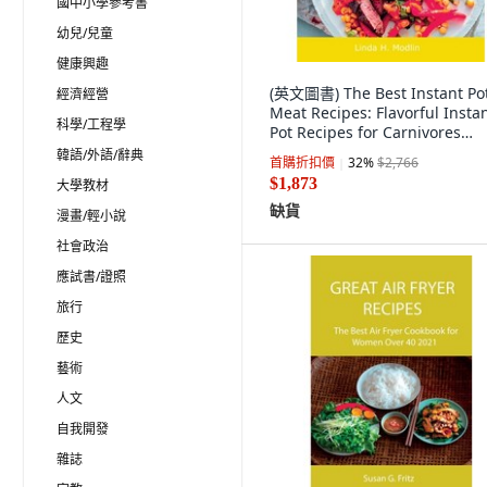
國中小學參考書
幼兒/兒童
健康興趣
(英文圖書) The Best Instant Po
經濟經營
Meat Recipes: Flavorful Insta
科學/工程學
Pot Recipes for Carnivores
People 平裝版, Linda H. Modli
韓語/外語/辭典
首購折扣價
32
%
$2,766
英文
$1,873
大學教材
缺貨
漫畫/輕小說
社會政治
應試書/證照
旅行
歷史
藝術
人文
自我開發
雜誌