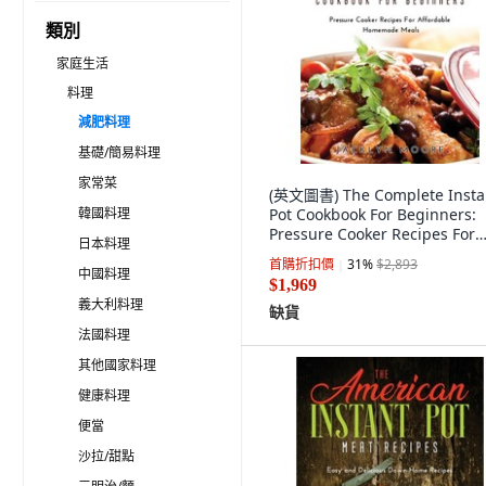
類別
家庭生活
料理
減肥料理
基礎/簡易料理
家常菜
(英文圖書) The Complete Insta
韓國料理
Pot Cookbook For Beginners:
Pressure Cooker Recipes For
日本料理
Affordable Homem... 精裝版,
首購折扣價
31
%
$2,893
Jacklyn Moore, 英文
中國料理
$1,969
義大利料理
缺貨
法國料理
其他國家料理
健康料理
便當
沙拉/甜點