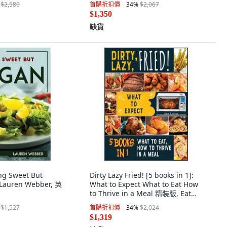
$2,580
首購折扣價
34
%
$2,067
White, 英文
$1,350
缺貨
g Sweet But
Dirty Lazy Fried! [5 books in 1]:
auren Webber, 英
What to Expect What to Eat How
to Thrive in a Meal 精裝版, Eat
Well Now, 英文
$1,527
首購折扣價
34
%
$2,024
$1,319