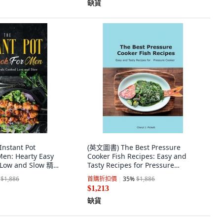
缺貨
nstant Pot
(英文圖書) The Best Pressure
Men: Hearty Easy
Cooker Fish Recipes: Easy and
 Low and Slow 精裝
Tasty Recipes for Pressure
zy, 英文
Cooker 精裝版, Cheryl J. Pickett,
$1,886
首購折扣價
35
%
$1,886
英文
$1,213
缺貨