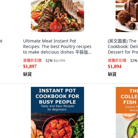
at
Ultimate Meat Instant Pot
(英文圖書) The U
Recipes: The best Poultry recipes
Cookbook: Del
to make delicious dishes 平裝版,
Dessert for P
Amy Ryan, 英文
版, Iris D. Friz
首購折扣價
32
%
$2,795
首購折扣價
32
%
$1,897
$1,894
缺貨
缺貨