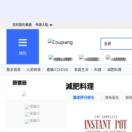
加到我的最愛
申請入駐
全部
類別
爸氣父親節
火箭速配
火箭跨境
酷澎首頁
火箭跨境
書籍/CD/DVD
家庭生活
料理
減肥料理
篩選器
減肥料理
酷澎評分排名
價格最低
價
僅顯示
僅顯示
僅顯示