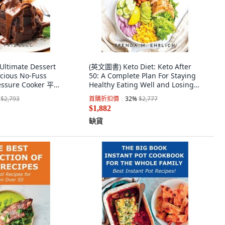
ltimate Dessert
(英文圖書) Keto Diet: Keto After
icious No-Fuss
50: A Complete Plan For Staying
ressure Cooker 平裝
Healthy Eating Well and Losing
zell, 英文
Weight 平裝版, Brenda M.
$2,793
首購折扣價
32
%
$2,777
Ehrlich, 英文
$1,882
缺貨