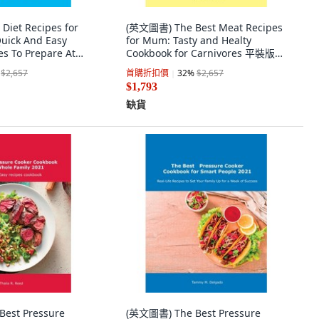
iet Recipes for
(英文圖書) The Best Meat Recipes
Quick And Easy
for Mum: Tasty and Healty
es To Prepare At
Cookbook for Carnivores 平裝版,
udy M.
Susan J. Marcotte, 英文
$2,657
首購折扣價
32
%
$2,657
英文
$1,793
缺貨
est Pressure
(英文圖書) The Best Pressure