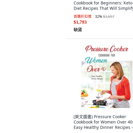
Cookbook for Beginners: Keto
Diet Recipes That Will Simplif
Your Life 平裝版, Martha H. Hu
首購折扣價
32
%
$2,657
英文
$1,793
缺貨
(英文圖書) Pressure Cooker
Cookbook for Women Over 40
Easy Healthy Dinner Recipes 
裝版, Pam White, 英文