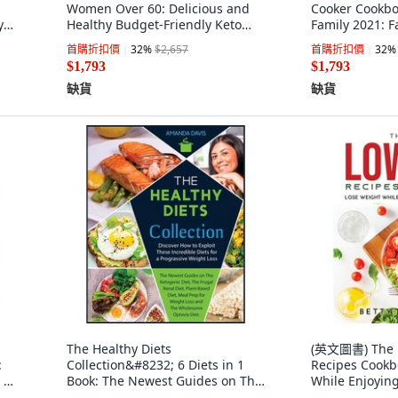
Women Over 60: Delicious and
Cooker Cookbo
y
Healthy Budget-Friendly Keto
Family 2021: F
nt,
Diet Recipes 平裝版, Wendy R.
recipes cookb
首購折扣價
32
%
$2,657
首購折扣價
32
%
Anderson, 英文
R. Reed, 英文
$1,793
$1,793
缺貨
缺貨
The Healthy Diets
(英文圖書) The 
:
Collection&#8232; 6 Diets in 1
Recipes Cookb
- 平
Book: The Newest Guides on The
While Enjoying
Ketogenic Diet The ... 平裝版,
平裝版, Betty 