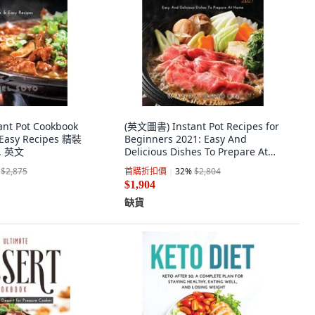
nt Pot Cookbook
(英文圖書) Instant Pot Recipes for
 Easy Recipes 精裝
Beginners 2021: Easy And
o, 英文
Delicious Dishes To Prepare At
Home 平裝版, Wanda Gordon, 英
$2,875
首購折扣價
32
%
$2,804
文
$1,904
缺貨