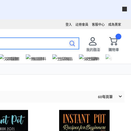
登入
註冊會員
客服中心
成為賣家
我的酷澎
購物車
文具圖書
食品飲料
生活用品
女性服飾
運動戶外
60
每頁筆