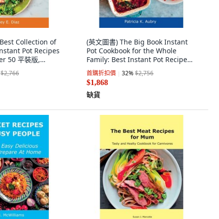
st Collection of
(英文圖書) The Big Book Instant
Instant Pot Recipes
Pot Cookbook for the Whole
ver 50 平裝版,
Family: Best Instant Pot Recipes!
z, 英文
平裝版, Patricia K. Aubry, 英文
$2,766
首購折扣價
32
%
$2,756
$1,868
缺貨