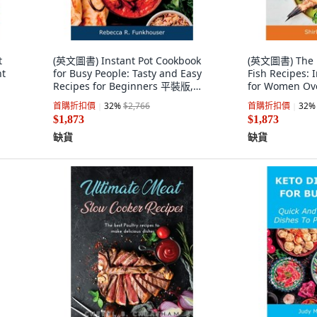
t
(英文圖書) Instant Pot Cookbook
(英文圖書) The Be
nt
for Busy People: Tasty and Easy
Fish Recipes: 
Recipes for Beginners 平裝版,
for Women O
n,
Rebecca R. Funkhouser, 英文
Shirley E. Dia
首購折扣價
32
%
$2,766
首購折扣價
32
%
$1,873
$1,873
缺貨
缺貨