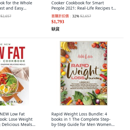
ok for the Whole
Cooker Cookbook for Smart
ast and Easy
People 2021: Real-Life Recipes to
ook 平裝版, Thalia
Set Your Family... 平裝版, Tammy
$2,657
首購折扣價
32
%
$2,657
M. Delgado, 英文
$1,793
缺貨
NEW Low Fat
Rapid Weight Loss Bundle: 4
ook: Lose Weight
books in 1 The Complete Step-
 Delicious Meals
by-Step Guide for Men Women
McDonald, 英文
and Over 50 to... 精裝版, Adele