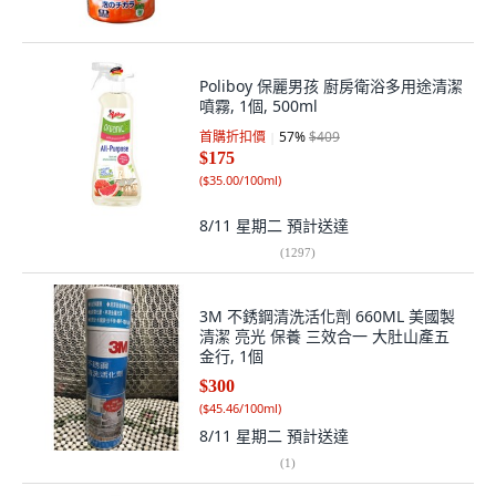
Poliboy 保麗男孩 廚房衛浴多用途清潔
噴霧, 1個, 500ml
首購折扣價
57
%
$409
$175
(
$35.00/100ml
)
8/11 星期二
預計送達
(
1297
)
3M 不銹鋼清洗活化劑 660ML 美國製
清潔 亮光 保養 三效合一 大肚山產五
金行, 1個
$300
(
$45.46/100ml
)
8/11 星期二
預計送達
(
1
)