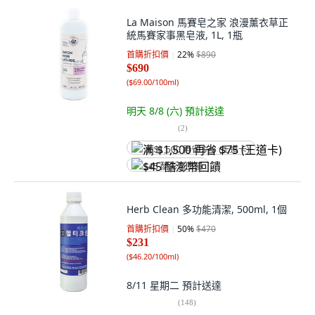
La Maison 馬賽皂之家 浪漫薰衣草正
統馬賽家事黑皂液, 1L, 1瓶
首購折扣價
22
%
$890
$690
(
$69.00/100ml
)
明天 8/8 (六)
預計送達
(
2
)
满 $1,500 再省 $75 (王道卡)
$45 酷澎幣回饋
Herb Clean 多功能清潔, 500ml, 1個
首購折扣價
50
%
$470
$231
(
$46.20/100ml
)
8/11 星期二
預計送達
(
148
)