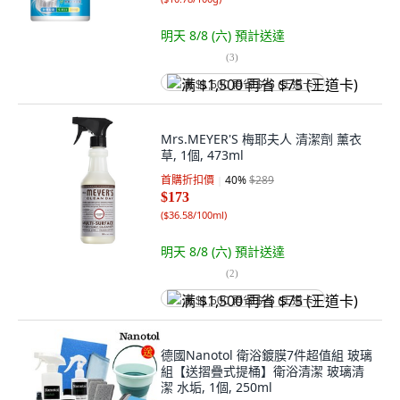
明天 8/8 (六)
預計送達
(
3
)
满 $1,500 再省 $75 (王道卡)
Mrs.MEYER'S 梅耶夫人 清潔劑 薰衣
草, 1個, 473ml
首購折扣價
40
%
$289
$173
(
$36.58/100ml
)
明天 8/8 (六)
預計送達
(
2
)
满 $1,500 再省 $75 (王道卡)
德國Nanotol 衛浴鍍膜7件超值組 玻璃
組【送摺疊式提桶】衛浴清潔 玻璃清
潔 水垢, 1個, 250ml