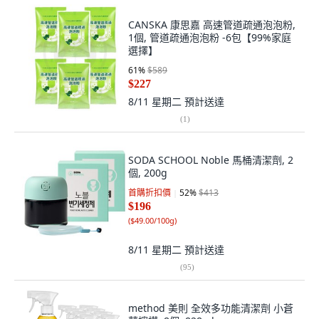
CANSKA 康思嘉 高速管道疏通泡泡粉,
1個, 管道疏通泡泡粉 -6包【99%家庭
選擇】
61
%
$589
$227
8/11 星期二
預計送達
(
1
)
SODA SCHOOL Noble 馬桶清潔劑, 2
個, 200g
首購折扣價
52
%
$413
$196
(
$49.00/100g
)
8/11 星期二
預計送達
(
95
)
method 美則 全效多功能清潔劑 小蒼