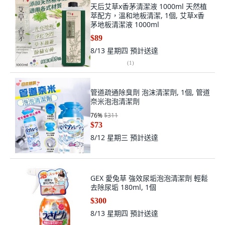
天后艾草x香茅清潔液 1000ml 天然植
萃配方，溫和地板清潔, 1個, 艾草x香
茅地板清潔液 1000ml
$89
8/13 星期四
預計送達
(
1
)
管道疏通除臭劑 泡沫清潔劑, 1個, 管道
奈米泡泡清潔劑
76
%
$311
$73
8/12 星期三
預計送達
GEX 愛兔草 強效尿垢泡泡清潔劑 輕鬆
去除尿垢 180ml, 1個
$300
8/13 星期四
預計送達