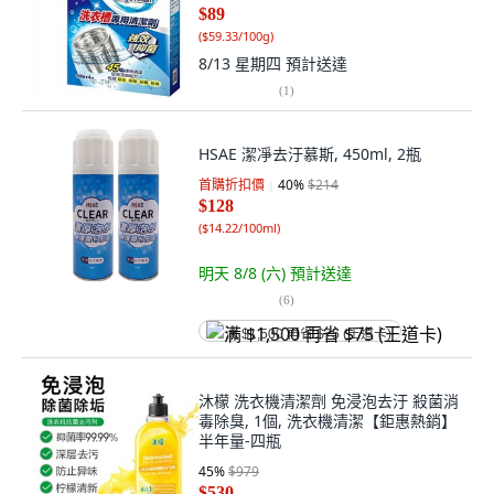
$89
(
$59.33/100g
)
8/13 星期四
預計送達
(
1
)
HSAE 潔凈去汙慕斯, 450ml, 2瓶
首購折扣價
40
%
$214
$128
(
$14.22/100ml
)
明天 8/8 (六)
預計送達
(
6
)
满 $1,500 再省 $75 (王道卡)
沐檬 洗衣機清潔劑 免浸泡去汙 殺菌消
毒除臭, 1個, 洗衣機清潔【鉅惠熱銷】
半年量-四瓶
45
%
$979
$530