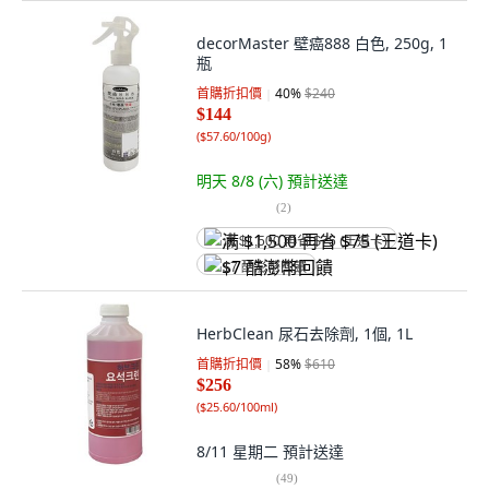
decorMaster 壁癌888 白色, 250g, 1
瓶
首購折扣價
40
%
$240
$144
(
$57.60/100g
)
明天 8/8 (六)
預計送達
(
2
)
满 $1,500 再省 $75 (王道卡)
$7 酷澎幣回饋
HerbClean 尿石去除劑, 1個, 1L
首購折扣價
58
%
$610
$256
(
$25.60/100ml
)
8/11 星期二
預計送達
(
49
)