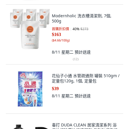
Modernholic 洗衣槽清潔劑, 7個,
500g
首購折扣價
40
%
$273
$163
(
$4.66/100g
)
8/11 星期二
預計送達
(
12
)
花仙子小通 水管疏通劑 罐裝 510gm /
定量包120g, 1個, 定量包
$39
8/11 星期二
預計送達
毒打 DUDA CLEAN 居家清潔系列 浴