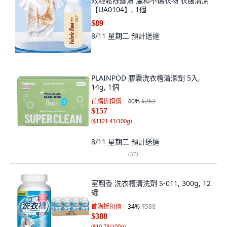
效輕鬆除鏽漬 溫和不傷衣物 衣服清潔
【UA0104】, 1個
$89
8/11 星期二
預計送達
PLAINPOD 膠囊洗衣槽清潔劑 5入,
14g, 1個
首購折扣價
40
%
$262
$157
(
$1121.43/100g
)
8/11 星期二
預計送達
(
37
)
室翲香 洗衣槽清洗劑 S-011, 300g, 12
罐
首購折扣價
34
%
$588
$388
(
$10.78/100g
)