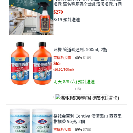
噴霧 舊名稱驅蟲全效能清潔噴霧, 1個
$270
8/19
預計送達
沐檬 管道疏通劑, 500ml, 2瓶
首購折扣價
40
%
$109
$65
(
$6.50/100ml
)
明天 8/8 (六)
預計送達
(
15
)
满 $1,500 再省 $75 (王道卡)
裕韓金百利 Centiva 清潔濕巾 西西里
柑橘香 95張, 2個
首購折扣價
69
%
$700