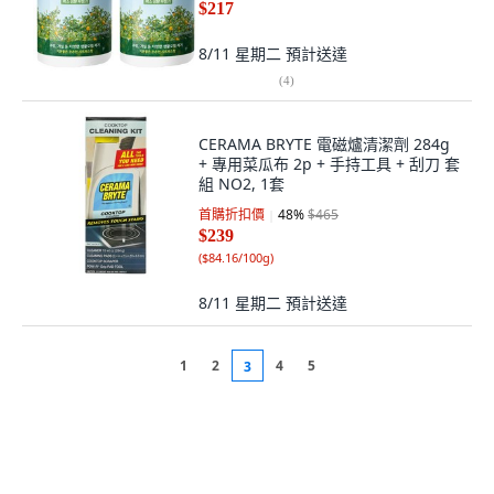
$217
8/11 星期二
預計送達
(
4
)
CERAMA BRYTE 電磁爐清潔劑 284g
+ 專用菜瓜布 2p + 手持工具 + 刮刀 套
組 NO2, 1套
首購折扣價
48
%
$465
$239
(
$84.16/100g
)
8/11 星期二
預計送達
1
2
4
5
3