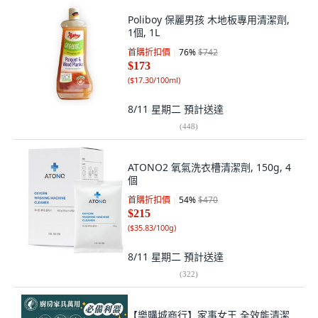
Poliboy 保麗男孩 木地板專用清潔劑,
1個, 1L
首購折扣價
76
%
$742
$173
(
$17.30/100ml
)
8/11 星期二
預計送達
(
448
)
ATONO2 氧氣洗衣槽清潔劑, 150g, 4
個
首購折扣價
54
%
$470
$215
(
$35.83/100g
)
8/11 星期二
預計送達
(
322
)
【樂購城商行】家事女王 全效能清潔