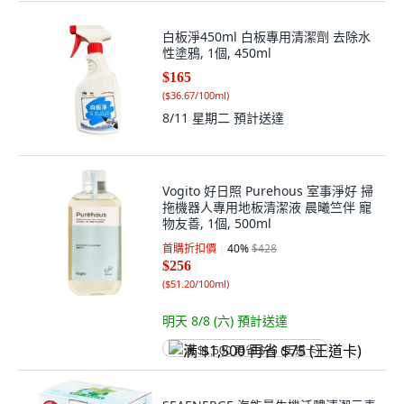
白板淨450ml 白板專用清潔劑 去除水
性塗鴉, 1個, 450ml
$165
(
$36.67/100ml
)
8/11 星期二
預計送達
Vogito 好日照 Purehous 室事淨好 掃
拖機器人專用地板清潔液 晨曦竺伴 寵
物友善, 1個, 500ml
首購折扣價
40
%
$428
$256
(
$51.20/100ml
)
明天 8/8 (六)
預計送達
满 $1,500 再省 $75 (王道卡)