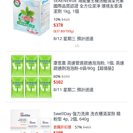
SEAENERGE 海能量生機活體清潔元素
國際品質認證 全方位潔淨 環境友善清
潔劑 1kg, 1個
10
%
$420
$378
(
$37.80/100g
)
8/12 星期三
預計送達
(
2
)
康思嘉 高速管道疏通泡泡粉, 1個, 高速
疏通劑泡泡粉-6袋/80g【超值裝】
60
%
$259
$102
8/11 星期二
預計送達
SwellDay 強力洗滌 洗衣槽清潔劑 精
粉型 4p, 2個, 640g
首購折扣價
57
%
$465
$198