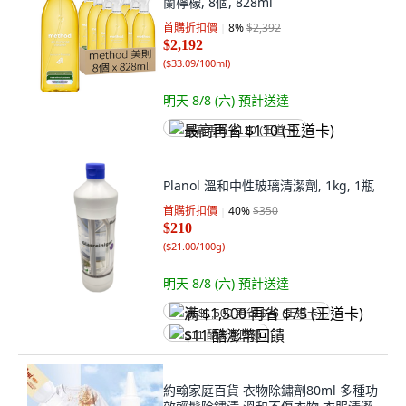
蘭檸檬, 8個, 828ml
首購折扣價
8
%
$2,392
$2,192
(
$33.09/100ml
)
明天 8/8 (六)
預計送達
最高再省 $110 (王道卡)
Planol 溫和中性玻璃清潔劑, 1kg, 1瓶
首購折扣價
40
%
$350
$210
(
$21.00/100g
)
明天 8/8 (六)
預計送達
满 $1,500 再省 $75 (王道卡)
$11 酷澎幣回饋
約翰家庭百貨 衣物除鏽劑80ml 多種功