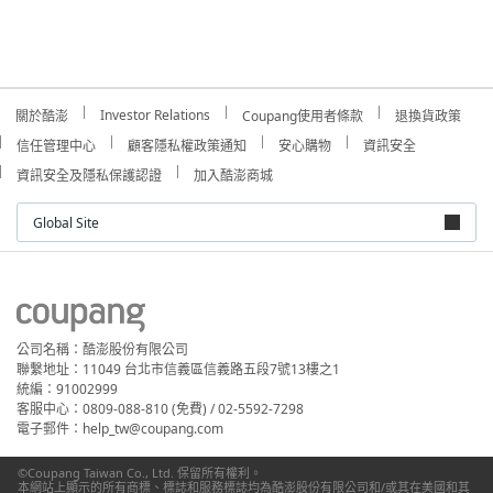
Investor Relations
關於酷澎
Coupang使用者條款
退換貨政策
信任管理中心
顧客隱私權政策通知
安心購物
資訊安全
資訊安全及隱私保護認證
加入酷澎商城
Global Site
公司名稱：酷澎股份有限公司
聯繫地址：11049 台北市信義區信義路五段7號13樓之1
統編：91002999
客服中心：0809-088-810 (免費) / 02-5592-7298
電子郵件：help_tw@coupang.com
©Coupang Taiwan Co., Ltd. 保留所有權利。
本網站上顯示的所有商標、標誌和服務標誌均為酷澎股份有限公司和/或其在美國和其