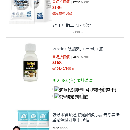
首購折扣價
65
%
$396
$136
(
$68.00/100g
)
8/11 星期二
預計送達
(
4988
)
Rustins 除鏽劑, 125ml, 1瓶
首購折扣價
40
%
$280
$168
(
$134.40/100ml
)
明天 8/8 (六)
預計送達
满 $1,500 再省 $75 (王道卡)
$7 酷澎幣回饋
強效水管疏通 快速溶解污垢 去除異味
居家清潔好幫手, 6個
50
%
$999