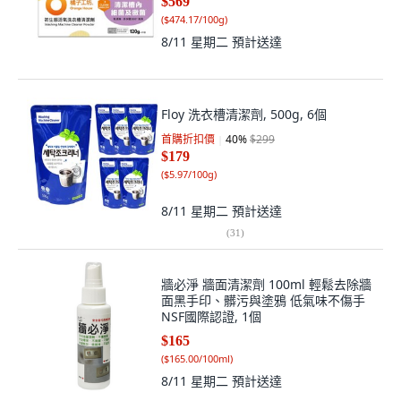
$569
(
$474.17/100g
)
8/11 星期二
預計送達
Floy 洗衣槽清潔劑, 500g, 6個
首購折扣價
40
%
$299
$179
(
$5.97/100g
)
8/11 星期二
預計送達
(
31
)
牆必淨 牆面清潔劑 100ml 輕鬆去除牆
面黑手印、髒污與塗鴉 低氣味不傷手
NSF國際認證, 1個
$165
(
$165.00/100ml
)
8/11 星期二
預計送達