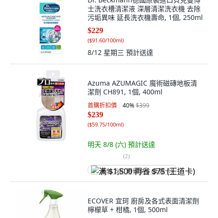
士洗衣槽清潔液 深層清潔洗衣機 去除
污垢異味 延長洗衣機壽命, 1個, 250ml
$229
(
$91.60/100ml
)
8/12 星期三
預計送達
Azuma AZUMAGIC 魔術磁磚地板清
潔劑 CH891, 1個, 400ml
首購折扣價
40
%
$399
$239
(
$59.75/100ml
)
明天 8/8 (六)
預計送達
(
2
)
满 $1,500 再省 $75 (王道卡)
ECOVER 宜珂 廚房及各式表面清潔劑
檸檬草 + 柑橘, 1個, 500ml