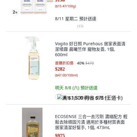
(
$15.47/100g
)
8/11 星期二
預計送達
(
15
)
Vogito 好日照 Purehous 居家表面清
潔噴霧 晨曦竺伴 寵物友善, 1個,
600ml
首購折扣價
40
%
$470
$282
(
$47.00/100ml
)
明天 8/8 (六)
預計送達
满 $1,500 再省 $75 (王道卡)
ECOSENSE 三合一去污劑 濃縮配方 輕
鬆去除頑固污漬 適用於多種材質表面
居家清潔好幫手, 1個, 473mL
$975