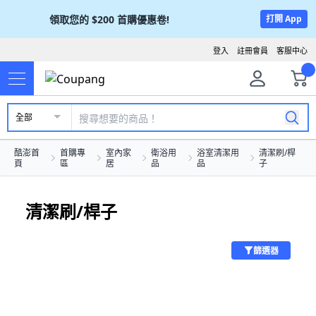
領取您的
$200
首購優惠卷!
打開 App
登入
註冊會員
客服中心
全部
酷澎首
首購專
室內家
衛浴用
浴室清潔用
清潔刷/桿
頁
區
居
品
品
子
清潔刷/桿子
篩選器