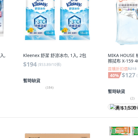
入,
Kleenex 舒潔 舒涼冰巾, 1入, 2包
MIKA HOUS
擦拭布 X-159 40
$194
(
$53.89/10張
)
首購折扣價
$213
$127
40
%
(
暫時缺貨
(
184
)
暫時缺貨
(
2
)
满 $1,500 再