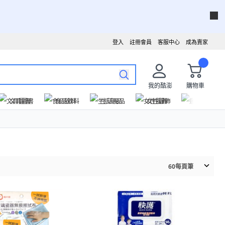
登入
註冊會員
客服中心
成為賣家
我的酷澎
購物車
文具圖書
食品飲料
生活用品
女性服飾
運動戶外
60
每頁筆