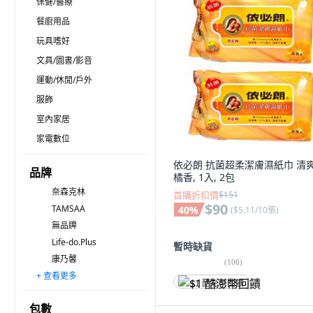
保健/醫療
餐廚用品
玩具嗜好
文具/圖書/影音
運動/休閒/戶外
服飾
室內家居
家電數位
依必朗 抗菌超柔潔膚濕紙巾 清
品牌
橘香, 1入, 2包
奈森克林
首購折扣價
$151
$90
TAMSAA
40
%
(
$5.11/10張
)
無品牌
Life-do.Plus
暫時缺貨
康乃馨
(
106
)
+ 查看更多
OMA&Baby 拭拭樂
PURGE 普潔
Simba 小獅王辛巴
舒主金
適膚克林
KOgi 宏瑋 太厚駕到
KUROMI 酷洛米
康乃馨 寶貝天使
Savlon 沙威隆
Smart Wipes
依必朗
i HOME
BENI BEAR 邦尼熊
QIANHUI 倩揮
JOYFUL NAPKIN 悅棉
$1 酷澎幣回饋
包數