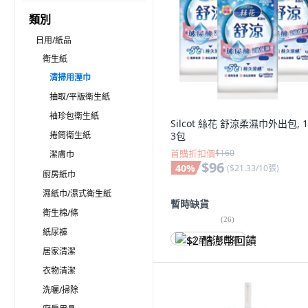
類別
日用/紙品
衛生紙
清掃用溼巾
抽取/平版衛生紙
袖珍包衛生紙
Silcot 絲花 舒涼柔濕巾外出包, 1
捲筒衛生紙
3包
首購折扣價
$160
潔膚巾
$96
40
%
(
$21.33/10張
)
廚房紙巾
濕紙巾/濕式衛生紙
暫時缺貨
衛生棉/條
(
26
)
紙尿褲
$2 酷澎幣回饋
居家清潔
衣物清潔
洗曬/掃除