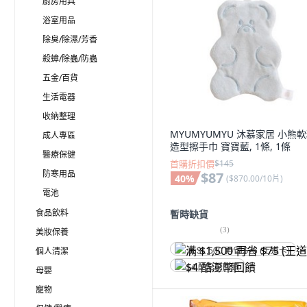
廚房用具
浴室用品
除臭/除濕/芳香
殺蟑/除蟲/防蟲
五金/百貨
生活電器
收納整理
MYUMYUMYU 沐慕家居 小熊
成人專區
造型擦手巾 寶寶藍, 1條, 1條
醫療保健
首購折扣價
$145
防寒用品
$87
40
%
(
$870.00/10片
)
電池
食品飲料
暫時缺貨
(
3
)
美妝保養
個人清潔
满 $1,500 再省 $75 (王道卡)
$4 酷澎幣回饋
母嬰
寵物