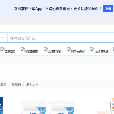
立即前往下載App
不錯過最新優惠、更多功能等著你！
下載
嬰幼兒
保健醫療
美妝保養
個人清潔
玩具休閒
格最高
最熱銷
最新上架