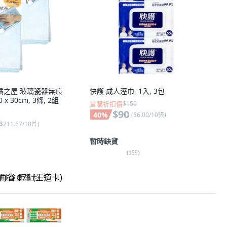
E 橘之屋 玻璃瓷器無痕
快護 成人溼巾, 1入, 3包
 x 30cm, 3條, 2組
首購折扣價
$150
$90
40
%
(
$6.00/10張
)
$211.67/10片
)
暫時缺貨
(
159
)
省 $75 (王道卡)