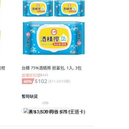
爽柑
台糖 75%酒精擦 掀蓋包, 1入, 3包
首購折扣價
$171
$102
40
%
(
$11.33/10張
)
暫時缺貨
(
29
)
满 $1,500 再省 $75 (王道卡)