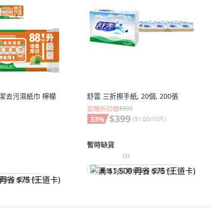
用清潔去污濕紙巾 檸檬
舒雲 三折擦手紙, 20個, 200張
首購折扣價
$599
$399
33
%
(
$1.00/10片
)
暫時缺貨
(
5
)
满 $1,500 再省 $75 (王道卡)
省 $75 (王道卡)