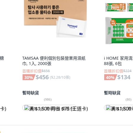
軟糖
TAMSAA 便利個別包裝營業用濕紙
i HOME 家
巾, 1入, 2000張
88張, 6包
首購折扣價
$656
首購折扣價
$224
$456
$134
30
%
40
%
(
$2.28/10張
)
暫時缺貨
暫時缺貨
(
986
)
(
80
)
满 $1,500 再省 $75 (王道卡)
满 $1,500 再