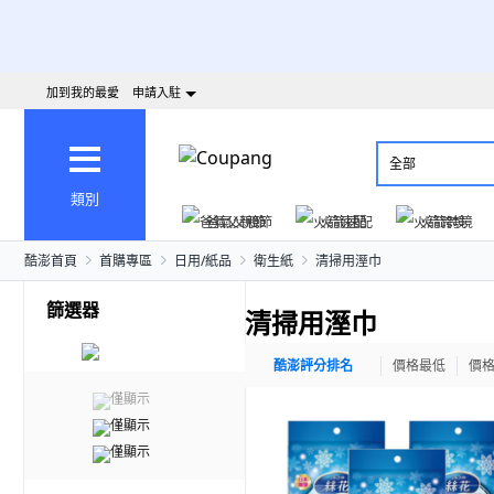
加到我的最愛
申請入駐
全部
類別
爸氣父親節
火箭速配
火箭跨境
酷澎首頁
首購專區
日用/紙品
衛生紙
清掃用溼巾
篩選器
清掃用溼巾
酷澎評分排名
價格最低
價
僅顯示
僅顯示
僅顯示