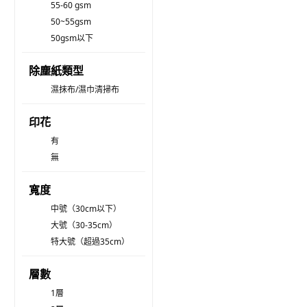
55-60 gsm
50~55gsm
50gsm以下
除塵紙類型
濕抹布/濕巾清掃布
印花
有
無
寬度
中號（30cm以下）
大號（30-35cm）
特大號（超過35cm）
層數
1層