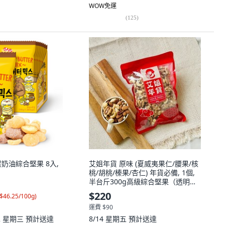
WOW免運
(
125
)
 蜂蜜奶油綜合堅果 8入,
艾姐年貨 原味 (夏威夷果仁/腰果/核
桃/胡桃/榛果/杏仁) 年貨必備, 1個,
半台斤300g高級綜合堅果（透明袋
裝）
$220
$46.25/100g
)
運費 $90
12 星期三
預計送達
8/14 星期五
預計送達