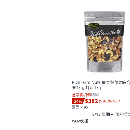
RichFarm Nuts 堅果與莓果綜
果1kg, 1個, 1kg
首購折扣價
$582
$382
34
%
(
$38.20/100g
)
運費 $195
8/12 星期三
預計送
WOW免運