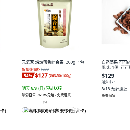
個
元氣家 烘焙鹽香綜合果, 200g, 1包
自然堅果 可可綜
風味, 1個, 可
折扣後價格
$277
$127
$129
54
%
(
$63.50/100g
)
運費 $75
明天 8/9 (日)
預計送達
8/18
預計送達
酷澎直售 ∙ WOW免運 ∙ 免費退貨
免費退貨
(
5
)
满 $1,500 再省 $75 (王道卡)