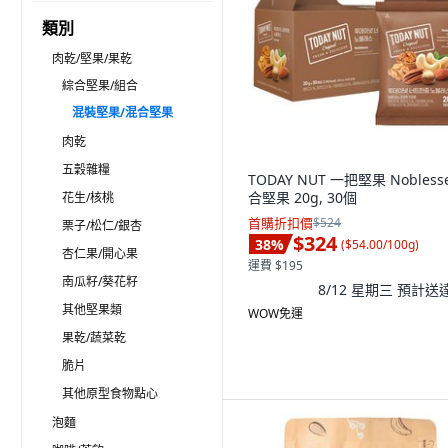
類別
肉乾/堅果/果乾
綜合堅果/組合
混裝堅果/混合堅果
肉乾
五穀雜糧
TODAY NUT 一把堅果 Nobless
合堅果 20g, 30個
花生/核桃
首購折扣價
$524
栗子/松仁/銀杏
$324
38
%
(
$54.00/100g
)
杏仁果/開心果
運費 $195
南瓜籽/葵花籽
8/12 星期三
預計送
其他堅果類
WOW免運
果乾/蔬菜乾
脆片
其他原型食物點心
泡麵