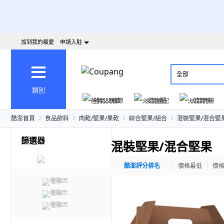
加到我的最愛
申請入駐
全部
類別
爸氣父親節
火箭速配
火箭跨境
酷澎首頁
食品飲料
肉乾/堅果/果乾
綜合堅果/組合
混裝堅果/混合堅
篩選器
混裝堅果/混合堅果
酷澎評分排名
價格最低
價
僅顯示
僅顯示
僅顯示