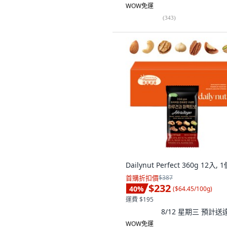
WOW免運
(
343
)
Dailynut Perfect 360g 12入, 
首購折扣價
$387
$232
40
%
(
$64.45/100g
)
運費 $195
8/12 星期三
預計送
WOW免運