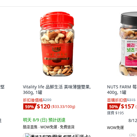
合堅
Vitality life 品鮮生活 美味薄鹽雙果,
NUTS FARM
360g, 1罐
400g, 1罐
折扣後價格
$299
首購折扣價
$315
$120
$157
59
%
50
%
(
$33.33/100g
)
(
運費 $195
明天 8/9 (日)
預計送達
達
8/
酷澎直售 ∙ WOW免運 ∙ 免費退貨
WOW免運
(
26
)