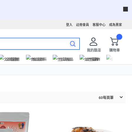
登入
註冊會員
客服中心
成為賣家
我的酷澎
購物車
文具圖書
食品飲料
生活用品
女性服飾
運動戶外
60
每頁筆