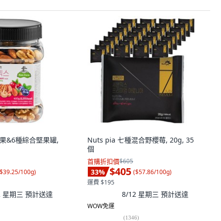
 莓果&6種綜合堅果罐,
Nuts pia 七種混合野櫻莓, 20g, 35
個
首購折扣價
$605
$405
33
%
$39.25/100g
)
(
$57.86/100g
)
運費 $195
12 星期三
預計送達
8/12 星期三
預計送達
WOW免運
(
1346
)