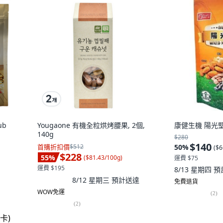
ub
Yougaone 有機全粒烘烤腰果, 2個,
康健生機 陽光堅果
140g
$280
$140
首購折扣價
$512
50
%
(
$6
$228
55
%
(
$81.43/100g
)
運費 $75
運費 $195
8/13 星期四
預
8/12 星期三
預計送達
免費退貨
WOW免運
(
2
)
(
2
)