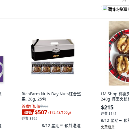
(
4
)
满 $1,500 再
果
RichFarm Nuts Day Nuts綜合堅
LM Shop 椰棗夾
果, 28g, 25包
240g 椰棗夾核
$215
首購折扣價
$983
$507
48
%
(
$72.43/100g
)
運費 $141
運費 $195
8/12 星期三
預
達
8/12 星期三
預計送達
免費退貨