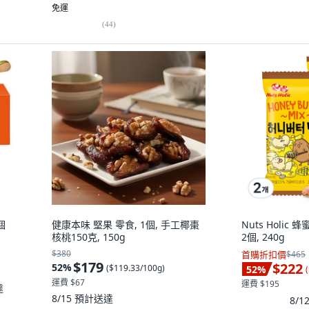
免運
(
44
)
1個
健康本味 堅果 零食, 1個, 手工椰棗
Nuts Holic
核桃150克, 150g
2個, 240g
$380
首購折扣價
$465
$179
$222
52
%
(
$119.33/100g
)
52
%
(
運費 $67
運費 $195
達
8/15
預計送達
8/