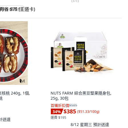
(
371
)
省 $75 (王道卡)
核桃 240g, 1個,
NUTS FARM 綜合黑豆堅果隨身包,
桃
25g, 30包
首購折扣價
$585
$385
34
%
(
$51.33/100g
)
運費 $195
計送達
8/12 星期三
預計送達