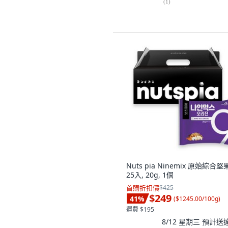
(
1
)
Nuts pia Ninemix 原始綜合堅
25入, 20g, 1個
首購折扣價
$425
$249
41
%
(
$1245.00/100g
)
運費 $195
8/12 星期三
預計送