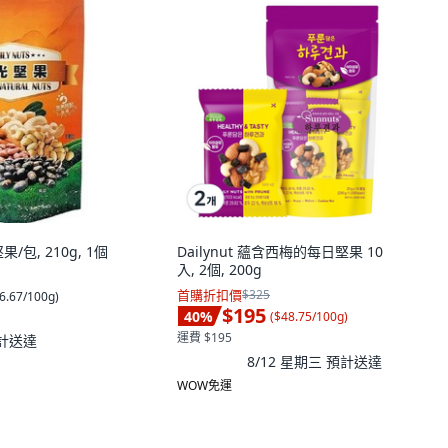
/包, 210g, 1個
Dailynut 蘊含西梅的每日堅果 10
入, 2個, 200g
首購折扣價
$325
6.67/100g
)
$195
40
%
(
$48.75/100g
)
運費 $195
計送達
8/12 星期三
預計送達
WOW免運