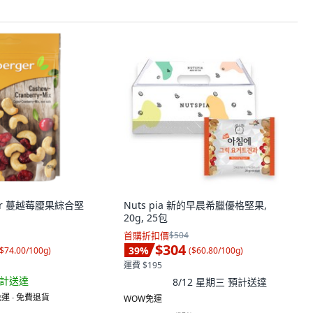
ger 蔓越莓腰果綜合堅
Nuts pia 新的早晨希臘優格堅果,
20g, 25包
首購折扣價
$504
$304
39
%
$74.00/100g
)
(
$60.80/100g
)
運費 $195
計送達
8/12 星期三
預計送達
運 ∙ 免費退貨
WOW免運