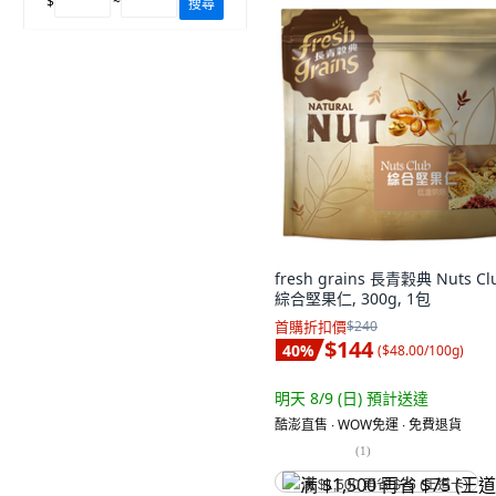
$
~
搜尋
fresh grains 長青穀典 Nuts Cl
綜合堅果仁, 300g, 1包
首購折扣價
$240
$144
40
%
(
$48.00/100g
)
明天 8/9 (日)
預計送達
酷澎直售 ∙ WOW免運 ∙ 免費退貨
(
1
)
满 $1,500 再省 $75 (王道卡)