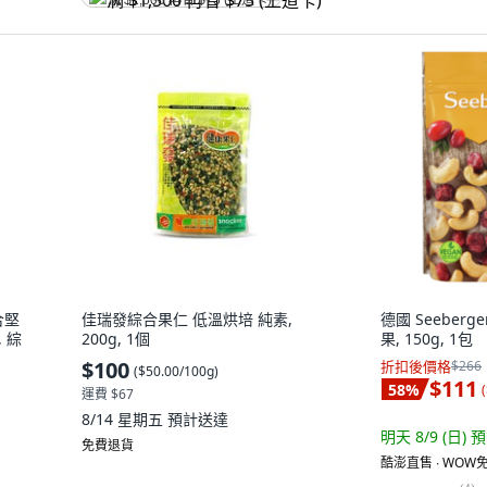
满 $1,500 再省 $75 (王道卡)
綜合堅
佳瑞發綜合果仁 低溫烘培 純素,
德國 Seeber
 綜
200g, 1個
果, 150g, 1包
$100
折扣後價格
$266
(
$50.00/100g
)
$111
58
%
(
運費 $67
8/14 星期五
預計送達
明天 8/9 (日)
預
免費退貨
酷澎直售 ∙ WOW免