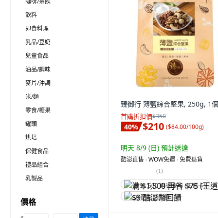
咖啡/茶飲
飲料
即食料理
乳品/豆奶
兒童食品
油品/調味
麥片/沖調
米/麵
臻御行 薄鹽綜合堅果, 250g, 1
零食/糖果
首購折扣價
$350
罐頭
$210
40
%
(
$84.00/100g
)
烘培
明天 8/9 (日)
預計送達
保健食品
酷澎直售 ∙ WOW免運 ∙ 免費退貨
禮品組合
(
1
)
乳製品
满 $1,500 再省 $75 (王道卡)
$9 酷澎幣回饋
價格