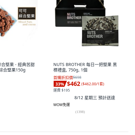
合堅果 - 經典苦甜
NUTS BROTHER 每日一把堅果 黑
可綜合堅果150g
標禮盒, 750g, 1個
首購折扣價
$698
$462
33
%
(
$462.00/1套
)
運費 $195
8/12 星期三
預計送達
WOW免運
(
1398
)