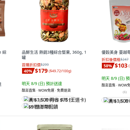
e 綜
品鮮生活 熱銷3種綜合堅果, 360g, 1
優穀美身 蔓越莓菓
罐
折扣後價格
$247
$103
首購折扣價
$299
58
%
(
$179
40
%
(
$49.72/100g
)
明天 8/9 (日)
預
明天 8/9 (日)
預計送達
達
酷澎直售 ∙ WOW免
酷澎直售 ∙ WOW免運 ∙ 免費退貨
(
6
)
满 $1,500 再省 $75 (王道卡)
满 $1,500 再
$9 酷澎幣回饋