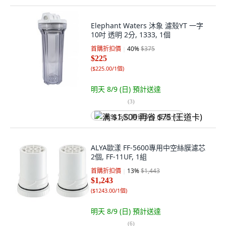
Elephant Waters 沐象 濾殼YT 一字
10吋 透明 2分, 1333, 1個
首購折扣價
40
%
$375
$225
(
$225.00/1個
)
明天 8/9 (日)
預計送達
(
3
)
满 $1,500 再省 $75 (王道卡)
ALYA歐漾 FF-5600專用中空絲膜濾芯
2個, FF-11UF, 1組
首購折扣價
13
%
$1,443
$1,243
(
$1243.00/1個
)
明天 8/9 (日)
預計送達
(
6
)