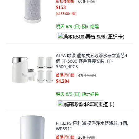
折扣後價格
66
%
$456
$153
(
$153.00/1個
)
明天 8/9 (日)
預計送達
满 $1,500 再省 $75 (王道卡)
ALYA 歐漾 龍頭式五段淨水器含濾芯4
個 FF-5600 客戶直接安裝, FF-
5600_4PCS
首購折扣價
4
%
$4,404
$4,204
明天 8/9 (日)
預計送達
最高再省 $200 (王道卡)
PHILIPS 飛利浦 極淨淨水器濾芯, 1個,
WP3911
首購折扣價
20
%
$980