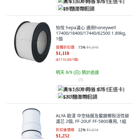
满 $1,500 再省 $75 (王道卡)
$9 酷澎幣回饋
怡悅 hepa濾心 適用honeywell
17400/18400/17440/62500 1.89kg,
1個
首購折扣價
15
%
$1,310
$1,110
(
$1110.00/1個
)
明天 8/9 (日)
預計送達
(
7
)
满 $1,500 再省 $75 (王道卡)
$30 酷澎幣回饋
ALYA 歐漾 中空絲膜及載銀椰殼活性碳
濾芯 2個, FF-20UF FF-5800專用, 1組
折扣後價格
22
%
$1,614
$1,252