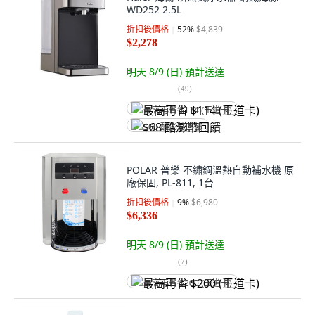
WD252 2.5L
折扣後價格
52
%
$4,839
$2,278
明天 8/9 (日)
預計送達
(
49
)
最高再省 $114 (王道卡)
$68 酷澎幣回饋
POLAR 普樂 不鏽鋼溫熱自動補水機 原
廠保固, PL-811, 1台
折扣後價格
9
%
$6,980
$6,336
明天 8/9 (日)
預計送達
(
7
)
最高再省 $200 (王道卡)