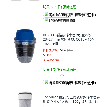
明天 8/9 (日)
預計送達
满 $1,500 再省 $75 (王道卡)
$10 酷澎幣回饋
KURiTA 活性碳淨水器 大口(外徑
23~27mm) 顏色隨機, CQTLK-164-
1502, 1個
折扣後價格
58
%
$240
$100
(
$100.00/1個
)
明天 8/9 (日)
預計送達
(
2
)
满 $1,500 再省 $75 (王道卡)
Toppuror 泰浦樂 三段式龍頭淨水器專
用濾心 4 x 4 x 6cm 300g, SF-18, 1個