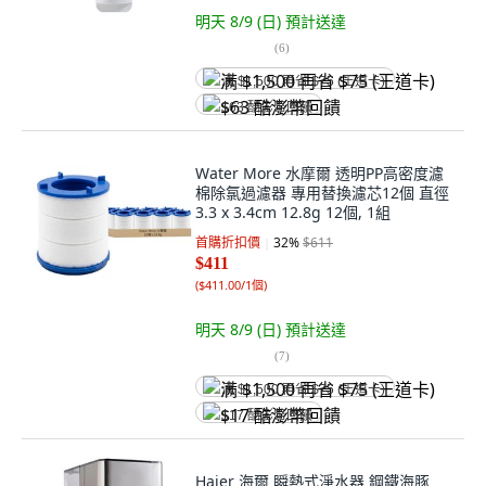
明天 8/9 (日)
預計送達
(
6
)
满 $1,500 再省 $75 (王道卡)
$63 酷澎幣回饋
Water More 水摩爾 透明PP高密度濾
棉除氯過濾器 專用替換濾芯12個 直徑
3.3 x 3.4cm 12.8g 12個, 1組
首購折扣價
32
%
$611
$411
(
$411.00/1個
)
明天 8/9 (日)
預計送達
(
7
)
满 $1,500 再省 $75 (王道卡)
$17 酷澎幣回饋
Haier 海爾 瞬熱式淨水器 鋼鐵海豚