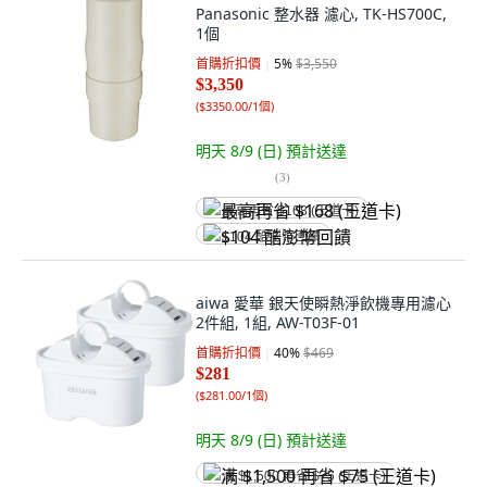
Panasonic 整水器 濾心, TK-HS700C,
1個
首購折扣價
5
%
$3,550
$3,350
(
$3350.00/1個
)
明天 8/9 (日)
預計送達
(
3
)
最高再省 $168 (王道卡)
$104 酷澎幣回饋
aiwa 愛華 銀天使瞬熱淨飲機專用濾心
2件組, 1組, AW-T03F-01
首購折扣價
40
%
$469
$281
(
$281.00/1個
)
明天 8/9 (日)
預計送達
满 $1,500 再省 $75 (王道卡)