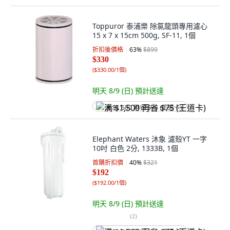
Toppuror 泰浦樂 除氯龍頭專用濾心
15 x 7 x 15cm 500g, SF-11, 1個
折扣後價格
63
%
$899
$330
(
$330.00/1個
)
明天 8/9 (日)
預計送達
满 $1,500 再省 $75 (王道卡)
Elephant Waters 沐象 濾殼YT 一字
10吋 白色 2分, 1333B, 1個
首購折扣價
40
%
$321
$192
(
$192.00/1個
)
明天 8/9 (日)
預計送達
(
2
)