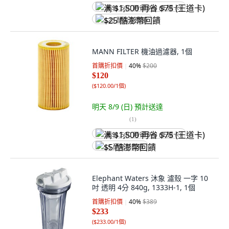
满 $1,500 再省 $75 (王道卡)
$25 酷澎幣回饋
MANN FILTER 機油過濾器, 1個
首購折扣價
40
%
$200
$120
(
$120.00/1個
)
明天 8/9 (日)
預計送達
(
1
)
满 $1,500 再省 $75 (王道卡)
$5 酷澎幣回饋
Elephant Waters 沐象 濾殼 一字 10
吋 透明 4分 840g, 1333H-1, 1個
首購折扣價
40
%
$389
$233
(
$233.00/1個
)