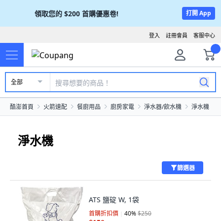
領取您的
$200
首購優惠卷!
打開 App
登入
註冊會員
客服中心
全部
酷澎首頁
火箭速配
餐廚用品
廚房家電
淨水器/飲水機
淨水機
淨水機
篩選器
ATS 鹽碇 W, 1袋
首購折扣價
40
%
$250