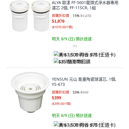
ALYA 歐漾 FF-5601龍頭式淨水器專用
濾芯 2個, FF-11SCR, 1組
首購折扣價
15
%
$1,270
$1,070
(
$1070.00/1個
)
明天 8/9 (日)
預計送達
(
5
)
满 $1,500 再省 $75 (王道卡)
$35 酷澎幣回饋
YENSUN 元山 能量陶瓷球濾芯, 1個,
YS-673
首購折扣價
33
%
$599
$399
(
$399.00/1個
)
明天 8/9 (日)
預計送達
满 $1,500 再省 $75 (王道卡)