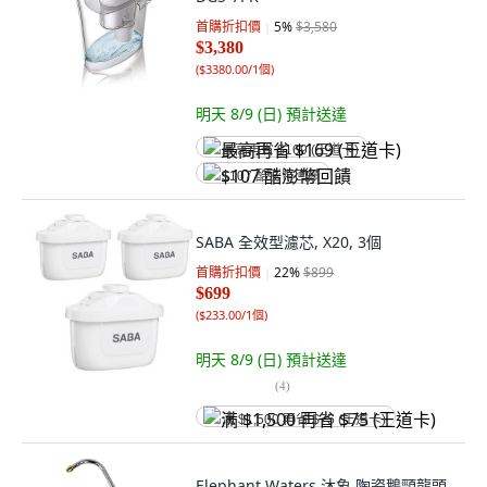
首購折扣價
5
%
$3,580
$3,380
(
$3380.00/1個
)
明天 8/9 (日)
預計送達
最高再省 $169 (王道卡)
$107 酷澎幣回饋
SABA 全效型濾芯, X20, 3個
首購折扣價
22
%
$899
$699
(
$233.00/1個
)
明天 8/9 (日)
預計送達
(
4
)
满 $1,500 再省 $75 (王道卡)
Elephant Waters 沐象 陶瓷鵝頸龍頭