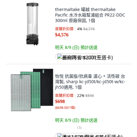
thermaltake 曜越 thermaltake
Pacific 水冷水箱幫浦組合 PR22-DDC
300ml 原廠保固, 1個
首購折扣價
4
%
$4,776
$4,576
明天 8/9 (日)
預計送達
最高再省 $200 (王道卡)
怡悅 抗菌版/抗病毒 濾心 + 活性碳 台
灣製, sharp kc-jd50t/kc-jd50t-w/kc-
jh50適用, 1個
首購折扣價
22
%
$898
$698
(
$698.00/1個
)
明天 8/9 (日)
預計送達
(
3
)