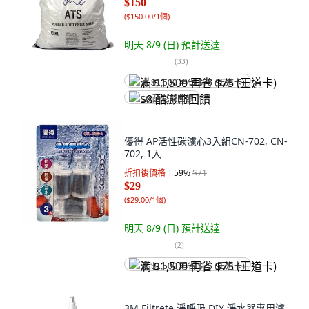
$150
(
$150.00/1個
)
明天 8/9 (日)
預計送達
(
33
)
满 $1,500 再省 $75 (王道卡)
$8 酷澎幣回饋
優得 AP活性碳濾心3入組CN-702, CN-
702, 1入
折扣後價格
59
%
$71
$29
(
$29.00/1個
)
明天 8/9 (日)
預計送達
(
2
)
满 $1,500 再省 $75 (王道卡)
3M Filtrete 淨呼吸 DIY 淨水器專用濾