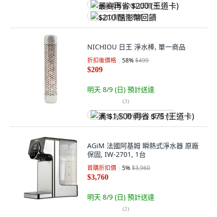
最高再省 $200 (王道卡)
$210 酷澎幣回饋
NICHIOU 日王 淨水棒, 單一商品
折扣後價格
58
%
$499
$209
明天 8/9 (日)
預計送達
(
3
)
满 $1,500 再省 $75 (王道卡)
AGiM 法國阿基姆 瞬熱式淨水器 原廠
保固, IW-2701, 1台
首購折扣價
5
%
$3,960
$3,760
明天 8/9 (日)
預計送達
(
2
)