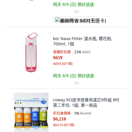
明天 8/9 (日)
預計送達
(
2
)
最高再省 $83 (王道卡)
kor Nava Filiter 濾水瓶, 櫻花粉,
700ml, 1個
首購折扣價
23
%
$859
$659
(
$659.00/1個
)
明天 8/9 (日)
預計送達
(
1
)
coway RO逆滲透專用濾芯9件組 8吋
第二年份, 1組, 單一商品
折扣後價格
5
%
$6,600
$6,210
(
$6210.00/1個
)