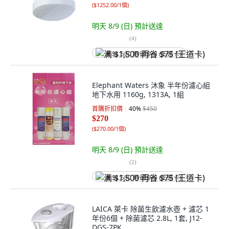
(
$1252.00/1個
)
明天 8/9 (日)
預計送達
(
4
)
满 $1,500 再省 $75 (王道卡)
Elephant Waters 沐象 半年份濾心組
地下水用 1160g, 1313A, 1組
首購折扣價
40
%
$450
$270
(
$270.00/1個
)
明天 8/9 (日)
預計送達
(
2
)
满 $1,500 再省 $75 (王道卡)
LAICA 萊卡 除菌生飲濾水壺 + 濾芯 1
年份6個 + 除菌濾芯 2.8L, 1套, J12-
DGS-7PK