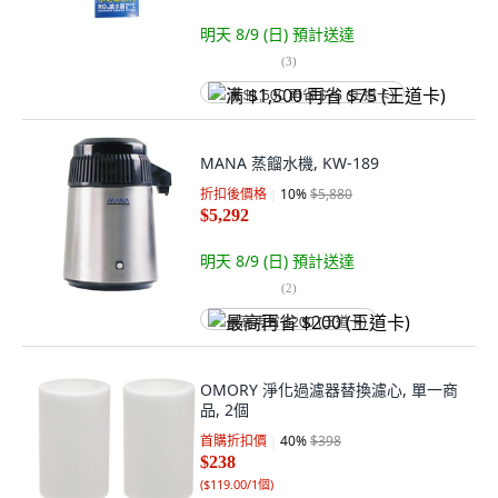
明天 8/9 (日)
預計送達
(
3
)
满 $1,500 再省 $75 (王道卡)
MANA 蒸餾水機, KW-189
折扣後價格
10
%
$5,880
$5,292
明天 8/9 (日)
預計送達
(
2
)
最高再省 $200 (王道卡)
OMORY 淨化過濾器替換濾心, 單一商
品, 2個
首購折扣價
40
%
$398
$238
(
$119.00/1個
)