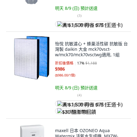
明天 8/9 (日)
預計送達
(
3
)
满 $1,500 再省 $75 (王道卡)
怡悅 抗敏濾心 + 蜂巢活性碳 抗敏版 台
灣製 daikin 大金 mck70vsct-
w/mck70/mck70vsctwg適用, 1組
折扣後價格
17
%
$1,188
$986
(
$986.00/1個
)
明天 8/9 (日)
預計送達
(
4
)
满 $1,500 再省 $75 (王道卡)
$30 酷澎幣回饋
maxell 日本 OZONEO Aqua
Watermix 活氧水生成機, MXZW-