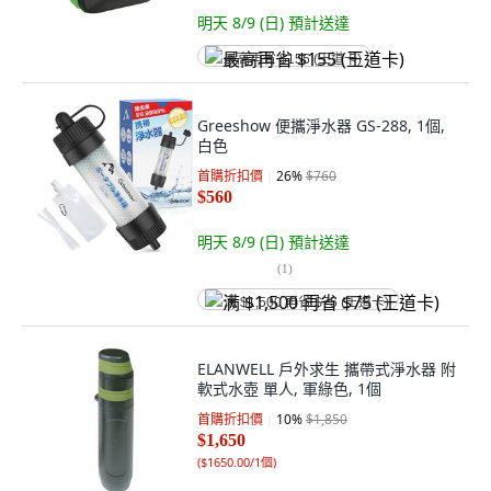
明天 8/9 (日)
預計送達
最高再省 $155 (王道卡)
Greeshow 便攜淨水器 GS-288, 1個,
白色
首購折扣價
26
%
$760
$560
明天 8/9 (日)
預計送達
(
1
)
满 $1,500 再省 $75 (王道卡)
ELANWELL 戶外求生 攜帶式淨水器 附
軟式水壺 單人, 軍綠色, 1個
首購折扣價
10
%
$1,850
$1,650
(
$1650.00/1個
)