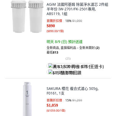
AGiM 法國阿基姆 除菌淨水濾芯 2件組
半年份 IW-2701/FK-2501專用,
ABS119, 1組
首購折扣價
18
%
$1,090
$890
(
$890.00/1個
)
明天 8/9 (日)
預計送達
全新商品
,
盒損福利品 – 全新未開封
(2)
最低
813
(
25
)
满 $1,500 再省 $75 (王道卡)
$15 酷澎幣回饋
SAKURA 櫻花 複合式濾心 505g,
F0161, 1支
首購折扣價
15
%
$1,259
$1,059
(
$1059.00/1個
)