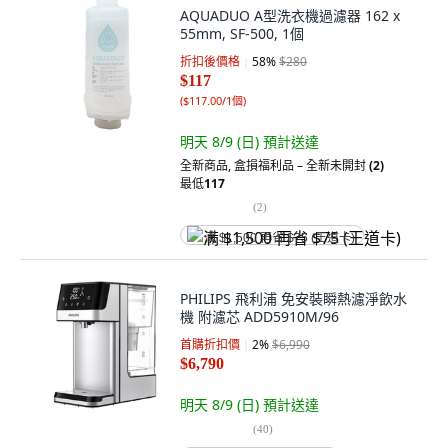
AQUADUO A型洗衣機過濾器 162 x
55mm, SF-500, 1個
折扣後價格
58
%
$280
$117
(
$117.00/1個
)
明天 8/9 (日)
預計送達
全新商品
,
盒損福利品 – 全新未開封
(2)
最低
117
(
2
)
满 $1,500 再省 $75 (王道卡)
PHILIPS 飛利浦 免安裝瞬熱濾淨飲水
機 附濾芯 ADD5910M/96
首購折扣價
2
%
$6,990
$6,790
明天 8/9 (日)
預計送達
(
40
)