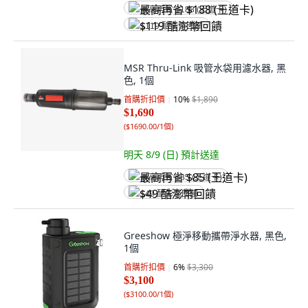
最高再省 $188 (王道卡)
$119 酷澎幣回饋
MSR Thru-Link 吸管水袋用濾水器, 黑
色, 1個
首購折扣價
10
%
$1,890
$1,690
(
$1690.00/1個
)
明天 8/9 (日)
預計送達
最高再省 $85 (王道卡)
$49 酷澎幣回饋
Greeshow 極淨移動攜帶淨水器, 黑色,
1個
首購折扣價
6
%
$3,300
$3,100
(
$3100.00/1個
)