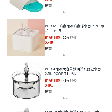
缺貨
(
1
)
PETCME 噴泉寵物噴泉淨水器 2.2L, 單
品, 白色的
首購折扣價
26
%
$748
$548
缺貨
(
3
)
PETCA寵物大容量透明淨水器餵水器
2.5L, PCWR-T1, 透明
首購折扣價
48
%
$960
$491
缺貨
(
19
)