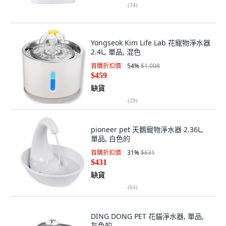
(
34
)
Yongseok Kim Life Lab 花寵物淨水器
2.4L, 單品, 混色
首購折扣價
54
%
$1,008
$459
缺貨
(
29
)
pioneer pet 天鵝寵物淨水器 2.36L,
單品, 白色的
首購折扣價
31
%
$631
$431
缺貨
(
64
)
DING DONG PET 花貓淨水器, 單品,
灰色的