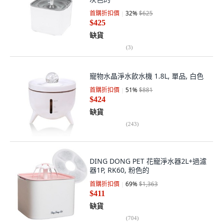
首購折扣價
32
%
$625
$425
缺貨
(
3
)
寵物水晶淨水飲水機 1.8L, 單品, 白色
首購折扣價
51
%
$881
$424
缺貨
(
243
)
DING DONG PET 花寵淨水器2L+過濾
器1P, RK60, 粉色的
首購折扣價
69
%
$1,363
$411
缺貨
(
704
)