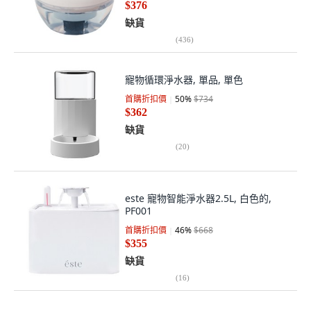
$376
缺貨
(
436
)
寵物循環淨水器, 單品, 單色
首購折扣價
50
%
$734
$362
缺貨
(
20
)
este 寵物智能淨水器2.5L, 白色的,
PF001
首購折扣價
46
%
$668
$355
缺貨
(
16
)