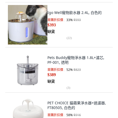
Igo Well寵物飲水器 2.4L, 白色的
首購折扣價
33
%
$593
$393
缺貨
(
22
)
Pets Buddy寵物淨水器 1.8L+濾芯,
PF-001, 透明
首購折扣價
52
%
$823
$389
缺貨
(
3
)
PET CHOICE 貓蘋果淨水器+過濾器,
FT80505, 白色的
首購折扣價
58
%
$916