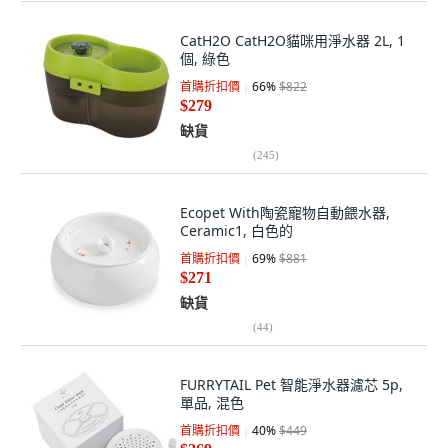
CatH2O CatH2O貓咪用淨水器 2L, 1
個, 綠色
首購折扣價
66
%
$822
$279
缺貨
(
245
)
Ecopet With陶瓷寵物自動餵水器,
Ceramic1, 白色的
首購折扣價
69
%
$881
$271
缺貨
(
44
)
FURRYTAIL Pet 智能淨水器濾芯 5p,
單品, 混色
首購折扣價
40
%
$449