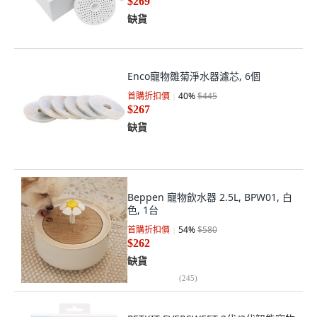
$269
缺貨
Enco寵物雛菊淨水器濾芯, 6個
首購折扣價
40
%
$445
$267
缺貨
Beppen 寵物飲水器 2.5L, BPW01, 白
色, 1台
首購折扣價
54
%
$580
$262
缺貨
(
245
)