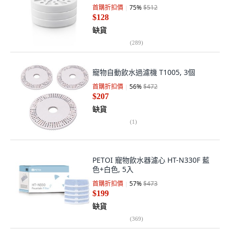
首購折扣價
75
%
$512
$128
缺貨
(
289
)
寵物自動飲水過濾機 T1005, 3個
首購折扣價
56
%
$472
$207
缺貨
(
1
)
PETOI 寵物飲水器濾心 HT-N330F 藍
色+白色, 5入
首購折扣價
57
%
$473
$199
缺貨
(
369
)