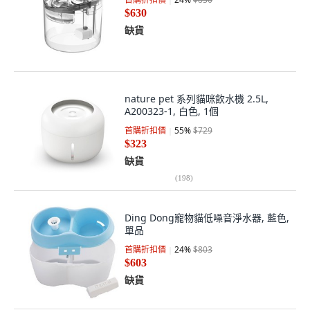
$630
缺貨
nature pet 系列貓咪飲水機 2.5L,
A200323-1, 白色, 1個
首購折扣價
55
%
$729
$323
缺貨
(
198
)
Ding Dong寵物貓低噪音淨水器, 藍色,
單品
首購折扣價
24
%
$803
$603
缺貨