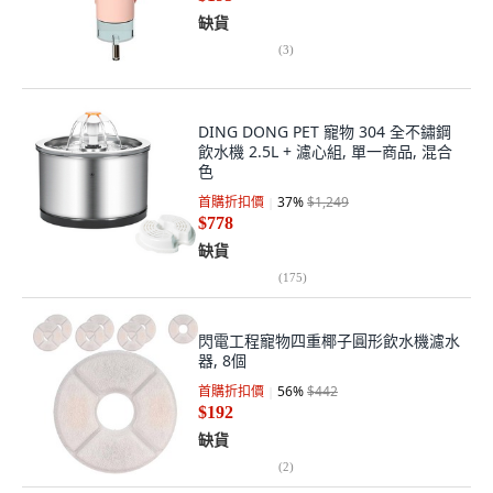
缺貨
(
3
)
DING DONG PET 寵物 304 全不鏽鋼
飲水機 2.5L + 濾心組, 單一商品, 混合
色
首購折扣價
37
%
$1,249
$778
缺貨
(
175
)
閃電工程寵物四重椰子圓形飲水機濾水
器, 8個
首購折扣價
56
%
$442
$192
缺貨
(
2
)