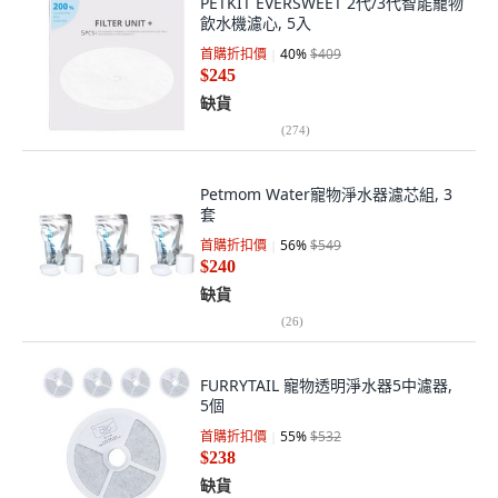
PETKIT EVERSWEET 2代/3代智能寵物
飲水機濾心, 5入
首購折扣價
40
%
$409
$245
缺貨
(
274
)
Petmom Water寵物淨水器濾芯組, 3
套
首購折扣價
56
%
$549
$240
缺貨
(
26
)
FURRYTAIL 寵物透明淨水器5中濾器,
5個
首購折扣價
55
%
$532
$238
缺貨