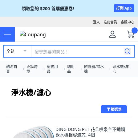
領取您的
$200
首購優惠卷!
打開 App
登入
註冊會員
客服中心
全部
酷澎首
火箭跨
寵物用
貓用
餵食器/飲水
淨水機/濾
頁
境
品
品
機
心
淨水機/濾心
篩選器
DING DONG PET 花朵噴泉全不鏽鋼
飲水機相容濾芯, 4個