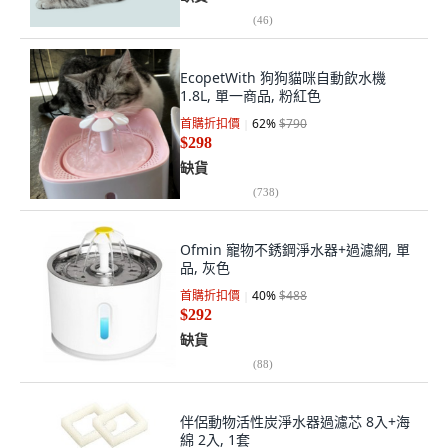
(
46
)
EcopetWith 狗狗貓咪自動飲水機
1.8L, 單一商品, 粉紅色
首購折扣價
62
%
$790
$298
缺貨
(
738
)
Ofmin 寵物不銹鋼淨水器+過濾網, 單
品, 灰色
首購折扣價
40
%
$488
$292
缺貨
(
88
)
伴侶動物活性炭淨水器過濾芯 8入+海
綿 2入, 1套