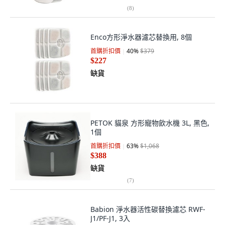
(
8
)
Enco方形淨水器濾芯替換用, 8個
首購折扣價
40
%
$379
$227
缺貨
PETOK 貓泉 方形寵物飲水機 3L, 黑色,
1個
首購折扣價
63
%
$1,068
$388
缺貨
(
7
)
Babion 淨水器活性碳替換濾芯 RWF-
J1/PF-J1, 3入