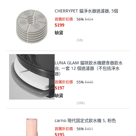
CHERRYPET 貓淨水器過濾器, 5個
首購折扣價
56
%
$454
$199
缺貨
(
58
)
LUNA GLAM 貓咪飲水機餵食器飲水
台, 一套 12 個過濾器（不包括淨水
器）
首購折扣價
55
%
$440
$197
缺貨
(
206
)
carno 現代固定式飲水機 S, 粉色
首購折扣價
56
%
$451
$195