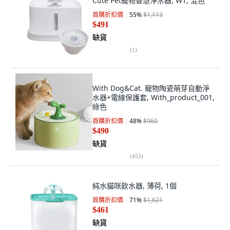
Cute Pet寵物智慧淨水器, W1, 混色
首購折扣價
55
%
$1,113
$491
缺貨
(
1
)
With Dog&Cat. 寵物陶瓷萌芽自動淨
水器+電線保護套, With_product_001,
綠色
首購折扣價
48
%
$960
$490
缺貨
(
453
)
純水貓咪飲水器, 薄荷, 1個
首購折扣價
71
%
$1,621
$461
缺貨