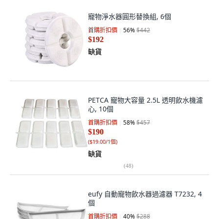
寵物淨水器圓形替換組, 6個
首購折扣價
56
%
$442
$192
缺貨
PETCA 寵物大容量 2.5L 透明飲水機濾
心, 10個
首購折扣價
58
%
$457
$190
(
$19.00/1個
)
缺貨
(
48
)
eufy 自動寵物飲水器過濾器 T7232, 4
個
首購折扣價
40
%
$288