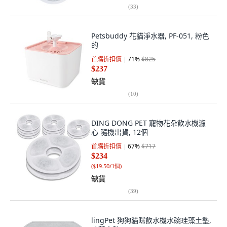
(
33
)
Petsbuddy 花貓淨水器, PF-051, 粉色
的
首購折扣價
71
%
$825
$237
缺貨
(
10
)
DING DONG PET 寵物花朵飲水機濾
心 隨機出貨, 12個
首購折扣價
67
%
$717
$234
(
$19.50/1個
)
缺貨
(
39
)
lingPet 狗狗貓咪飲水機水碗珪藻土墊,