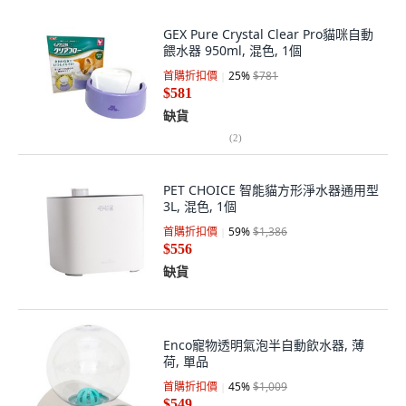
GEX Pure Crystal Clear Pro貓咪自動
餵水器 950ml, 混色, 1個
首購折扣價
25
%
$781
$581
缺貨
(
2
)
PET CHOICE 智能貓方形淨水器通用型
3L, 混色, 1個
首購折扣價
59
%
$1,386
$556
缺貨
Enco寵物透明氣泡半自動飲水器, 薄
荷, 單品
首購折扣價
45
%
$1,009
$549