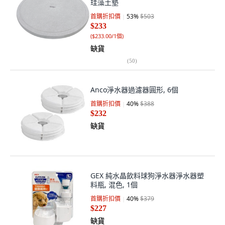
珪藻土墊
首購折扣價
53
%
$503
$233
(
$233.00/1個
)
缺貨
(
50
)
Anco淨水器過濾器圓形, 6個
首購折扣價
40
%
$388
$232
缺貨
GEX 純水晶飲料球狗淨水器淨水器塑
料瓶, 混色, 1個
首購折扣價
40
%
$379
$227
缺貨