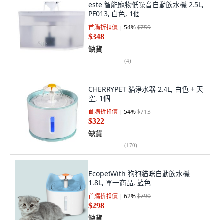
este 智能寵物低噪音自動飲水機 2.5L,
PF013, 白色, 1個
首購折扣價
54
%
$759
$348
缺貨
(
4
)
CHERRYPET 貓淨水器 2.4L, 白色 + 天
空, 1個
首購折扣價
54
%
$713
$322
缺貨
(
170
)
EcopetWith 狗狗貓咪自動飲水機
1.8L, 單一商品, 藍色
首購折扣價
62
%
$790
$298
缺貨