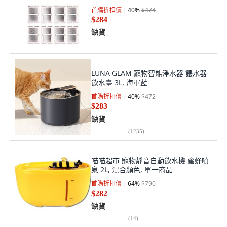
首購折扣價
40
%
$474
$284
缺貨
LUNA GLAM 寵物智能淨水器 餵水器
飲水臺 3L, 海軍藍
首購折扣價
40
%
$472
$283
缺貨
(
1235
)
喵喵超市 寵物靜音自動飲水機 蜜蜂噴
泉 2L, 混合顏色, 單一商品
首購折扣價
64
%
$790
$282
缺貨
(
14
)