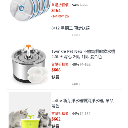
首購折扣價
54
%
$361
$164
(
$41.00/1個
)
8/12 星期三
預計送達
(
144
)
Twinkle Pet Neo 不鏽鋼貓咪飲水機
2.5L + 濾心 2個, 1個, 混合色
首購折扣價
40
%
$1,122
$668
缺貨
(
401
)
Lottie 新芽淨水器貓狗淨水器, 單品,
混色
首購折扣價
44
%
$1,189
$662
缺貨