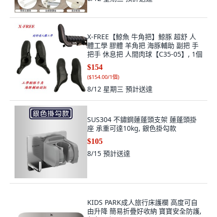
X-FREE【鯨魚 牛角把】鯨豚 超舒 人
體工學 膠體 羊角把 海豚輔助 副把 手
把手 休息把 人間肉球【C35-05】, 1個
$154
(
$154.00/1個
)
8/12 星期三
預計送達
SUS304 不鏽鋼蓮蓬頭支架 蓮蓬頭掛
座 承重可達10kg, 銀色掛勾款
$105
8/15
預計送達
KIDS PARK成人旅行床護欄 高度可自
由升降 簡易折疊好收納 寶寶安全防護,