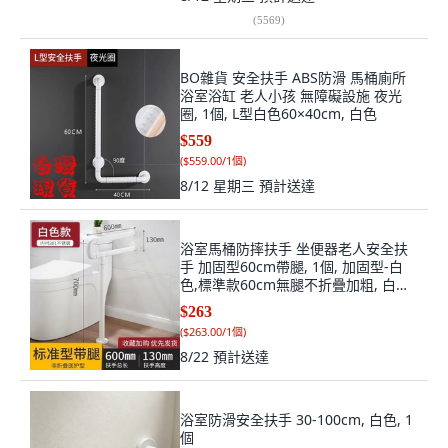
(
5569
)
BO雜貨 安全扶手 ABS防滑 馬桶廁所
浴室浴缸 老人小孩 無障礙設施 夜光
圈, 1個, L型白色60×40cm, 白色
$559
(
$559.00/1個
)
8/12 星期三
預計送達
浴室馬桶防摔扶手 坐便器老人安全扶
手 加固型60cm帶腿, 1個, 加固型-白
色,標準款60cm無腿不折疊加粗, 白色,
標準款
$263
(
$263.00/1個
)
8/22
預計送達
浴室防滑安全扶手 30-100cm, 白色, 1
個