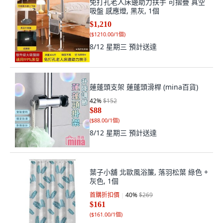
免打孔老人床邊助力扶手 可摺疊 真空
吸盤 感應燈, 黑灰, 1個
$1,210
(
$1210.00/1個
)
8/12 星期三
預計送達
蓮蓬頭支架 蓮蓬頭滑桿 (mina百貨)
42
%
$152
$88
(
$88.00/1個
)
8/12 星期三
預計送達
葉子小舖 北歐風浴簾, 落羽松葉 綠色 +
灰色, 1個
首購折扣價
40
%
$269
$161
(
$161.00/1個
)