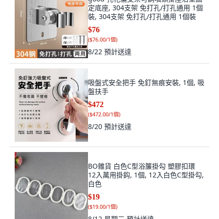
定底座, 304支架 免打孔/打孔通用 1個
裝, 304支架 免打孔/打孔通用 1個裝
$76
(
$76.00/1個
)
8/22
預計送達
吸盤式安全把手 免釘無痕安裝, 1個, 吸
盤扶手
$472
(
$472.00/1個
)
8/20
預計送達
BO雜貨 白色C型浴簾掛勾 塑膠扣環
12入萬用掛鈎, 1個, 12入白色C型掛勾,
白色
$19
(
$19.00/1個
)
8/12 星期三
預計送達