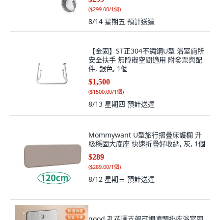
(
$299.00/1個
)
8/14 星期五
預計送達
【金固】ST正304不鏽鋼U型 浴室廁所
安全扶手 無障礙空間適用 附發票與配
件, 銀色, 1個
$1,500
(
$1500.00/1個
)
8/13 星期四
預計送達
Mommywant U型旅行摺疊床護欄 升
級穩固大底座 快速折疊好收納, 灰, 1個
$289
(
$289.00/1個
)
8/12 星期三
預計送達
good 孔花灑支架可調噴頭掛座浴室固