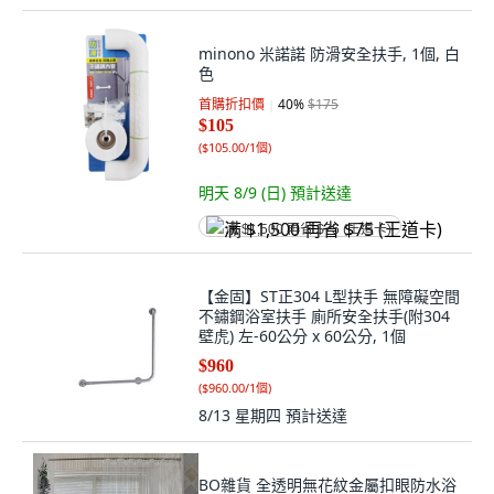
minono 米諾諾 防滑安全扶手, 1個, 白
色
首購折扣價
40
%
$175
$105
(
$105.00/1個
)
明天 8/9 (日)
預計送達
满 $1,500 再省 $75 (王道卡)
【金固】ST正304 L型扶手 無障礙空間
不鏽鋼浴室扶手 廁所安全扶手(附304
壁虎) 左-60公分 x 60公分, 1個
$960
(
$960.00/1個
)
8/13 星期四
預計送達
BO雜貨 全透明無花紋金屬扣眼防水浴