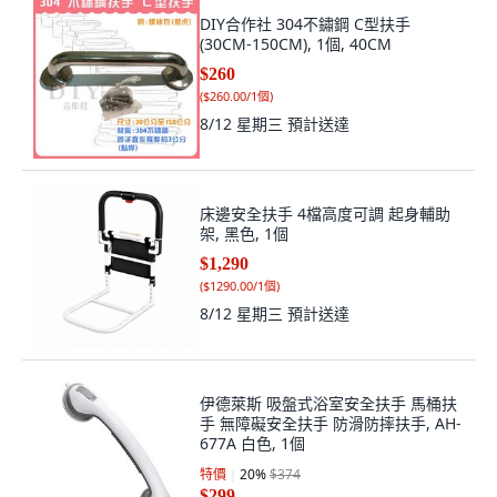
DIY合作社 304不鏽鋼 C型扶手
(30CM-150CM), 1個, 40CM
$260
(
$260.00/1個
)
8/12 星期三
預計送達
床邊安全扶手 4檔高度可調 起身輔助
架, 黑色, 1個
$1,290
(
$1290.00/1個
)
8/12 星期三
預計送達
伊德萊斯 吸盤式浴室安全扶手 馬桶扶
手 無障礙安全扶手 防滑防摔扶手, AH-
677A 白色, 1個
特價
20
%
$374
$299