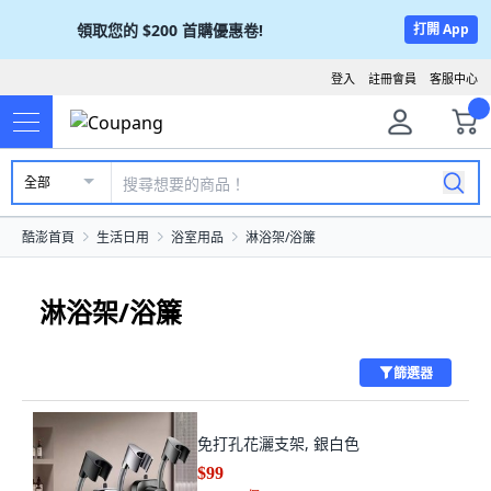
領取您的
$200
首購優惠卷!
打開 App
登入
註冊會員
客服中心
全部
酷澎首頁
生活日用
浴室用品
淋浴架/浴簾
淋浴架/浴簾
篩選器
免打孔花灑支架, 銀白色
$99