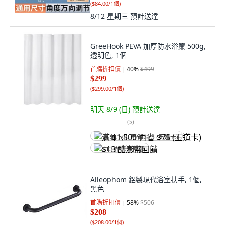
(
$84.00/1個
)
8/12 星期三
預計送達
GreeHook PEVA 加厚防水浴簾 500g,
透明色, 1個
首購折扣價
40
%
$499
$299
(
$299.00/1個
)
明天 8/9 (日)
預計送達
(
5
)
满 $1,500 再省 $75 (王道卡)
$13 酷澎幣回饋
Alleophom 鋁製現代浴室扶手, 1個,
黑色
首購折扣價
58
%
$506
$208
(
$208.00/1個
)