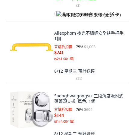
(
2
)
满 $1,500 再省 $75 (王道卡)
Alleophom 夜光不鏽鋼安全扶手把手,
1個
首購折扣價
75
%
$1,003
$241
(
$241.00/1個
)
8/12 星期三
預計送達
(
31
)
Saenghwalgongsik 三段角度吸附式
蓮蓬頭支架, 單色, 1個
首購折扣價
76
%
$604
$144
(
$144.00/1個
)
8/12 星期三
預計送達