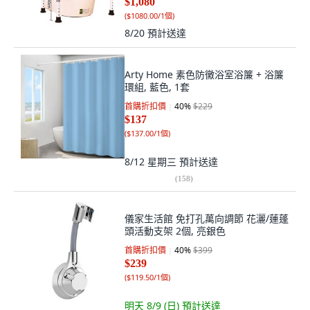
$1,080
(
$1080.00/1個
)
8/20
預計送達
Arty Home 素色防黴浴室浴簾 + 浴簾
環組, 藍色, 1套
首購折扣價
40
%
$229
$137
(
$137.00/1個
)
8/12 星期三
預計送達
(
158
)
儀家生活館 免打孔萬向調節 花灑/蓮蓬
頭活動支架 2個, 亮銀色
首購折扣價
40
%
$399
$239
(
$119.50/1個
)
明天 8/9 (日)
預計送達