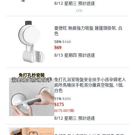
8/12 星期三
預計送達
(
19
)
曼徳旺 無痕強力吸盤 蓮蓬頭掛架, 白
色
58
%
$168
$69
8/13 星期四
預計送達
免打孔浴室吸盤安全扶手小孩孕婦老人
廁所馬桶扶手乾濕分離真空吸盤, 1個,
白色
51
%
$359
$175
(
$175.00/1個
)
8/12 星期三
預計送達