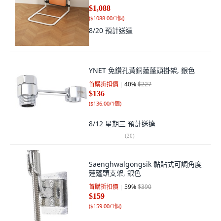
$1,088
(
$1088.00/1個
)
8/20
預計送達
YNET 免鑽孔黃銅蓮蓬頭掛架, 銀色
首購折扣價
40
%
$227
$136
(
$136.00/1個
)
8/12 星期三
預計送達
(
20
)
Saenghwalgongsik 黏貼式可調角度
蓮蓬頭支架, 銀色
首購折扣價
59
%
$390
$159
(
$159.00/1個
)