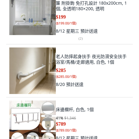
簾 附掛鉤 免打孔設計 180x200cm, 1
個, 全透明180×200, 透明
$199
(
$199.00/1個
)
8/12 星期三
預計送達
(
2
)
老人防摔起身扶手 夜光防滑安全扶手
浴室/馬桶/走廊適用, 白色, 1個
$285
(
$285.00/1個
)
8/20
預計送達
床邊欄杆, 白色, 1個
41
%
$1,346
$789
(
$789.00/1個
)
8/12 星期三
預計送達