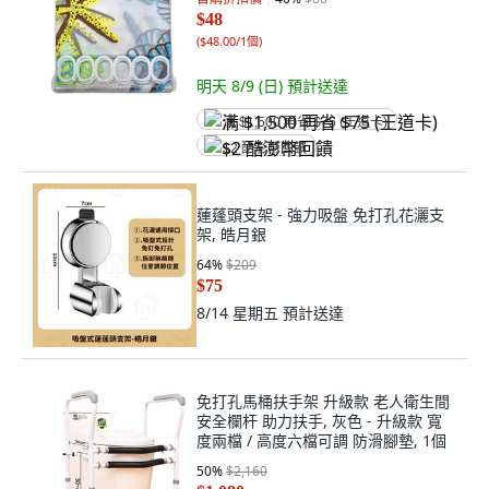
$48
(
$48.00/1個
)
明天 8/9 (日)
預計送達
满 $1,500 再省 $75 (王道卡)
$2 酷澎幣回饋
蓮蓬頭支架 - 強力吸盤 免打孔花灑支
架, 皓月銀
64
%
$209
$75
8/14 星期五
預計送達
免打孔馬桶扶手架 升級款 老人衛生間
安全欄杆 助力扶手, 灰色 - 升級款 寬
度兩檔 / 高度六檔可調 防滑腳墊, 1個
50
%
$2,160