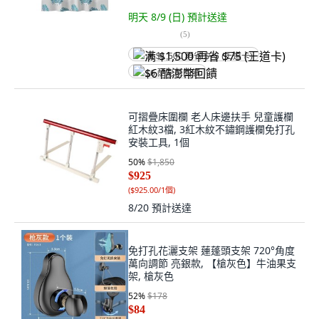
明天 8/9 (日)
預計送達
(
5
)
满 $1,500 再省 $75 (王道卡)
$6 酷澎幣回饋
可摺疊床圍欄 老人床邊扶手 兒童護欄
紅木紋3檔, 3紅木紋不鏽鋼護欄免打孔
安裝工具, 1個
50
%
$1,850
$925
(
$925.00/1個
)
8/20
預計送達
免打孔花灑支架 蓮蓬頭支架 720°角度
萬向調節 亮銀款, 【槍灰色】牛油果支
架, 槍灰色
52
%
$178
$84