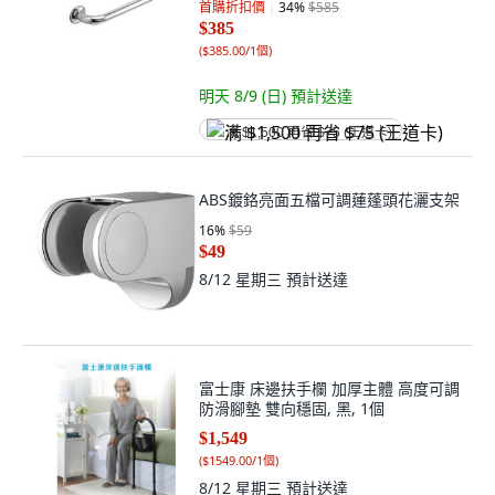
首購折扣價
34
%
$585
$385
(
$385.00/1個
)
明天 8/9 (日)
預計送達
满 $1,500 再省 $75 (王道卡)
ABS鍍鉻亮面五檔可調蓮蓬頭花灑支架
16
%
$59
$49
8/12 星期三
預計送達
富士康 床邊扶手欄 加厚主體 高度可調
防滑腳墊 雙向穩固, 黑, 1個
$1,549
(
$1549.00/1個
)
8/12 星期三
預計送達