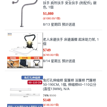
扶手 廁所扶手 安全扶手 (附配件), 銀
色, 1個
$1,080
(
$1080.00/1個
)
8/13 星期四
預計送達
老人床邊扶手 床邊護欄 起床助力架, 1
個
$749
(
$749.00/1個
)
8/14 星期五
預計送達
免打孔伸縮桿 窗簾桿 浴簾桿 門簾桿
50-190CM, 1個, 伸縮桿60~110公分
(直徑13MM), N/A
74
%
$590
$148
(
$148.00/1個
)