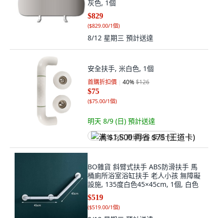
灰色, 1個
$829
(
$829.00/1個
)
8/12 星期三
預計送達
安全扶手, 米白色, 1個
首購折扣價
40
%
$126
$75
(
$75.00/1個
)
明天 8/9 (日)
預計送達
满 $1,500 再省 $75 (王道卡)
BO雜貨 斜臂式扶手 ABS防滑扶手 馬
桶廁所浴室浴缸扶手 老人小孩 無障礙
設施, 135度白色45×45cm, 1個, 白色
$519
(
$519.00/1個
)