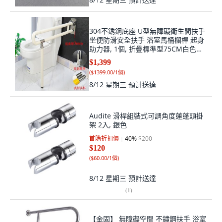
304不銹鋼底座 U型無障礙衛生間扶手
坐便防滑安全扶手 浴室馬桶欄桿 起身
助力器, 1個, 折疊標準型75CM白色有
立地支桿, 白色
$1,399
(
$1399.00/1個
)
8/12 星期三
預計送達
Audite 滑桿組裝式可調角度蓮蓬頭掛
架 2入, 銀色
首購折扣價
40
%
$200
$120
(
$60.00/1個
)
8/12 星期三
預計送達
(
1
)
【金固】 無障礙空間 不鏽鋼扶手 浴室