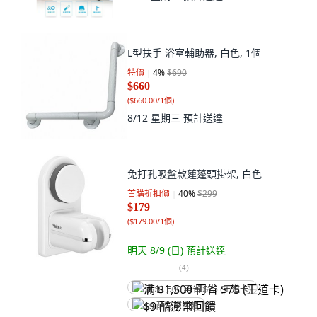
L型扶手 浴室輔助器, 白色, 1個
特價
4
%
$690
$660
(
$660.00/1個
)
8/12 星期三
預計送達
免打孔吸盤款蓮蓬頭掛架, 白色
首購折扣價
40
%
$299
$179
(
$179.00/1個
)
明天 8/9 (日)
預計送達
(
4
)
满 $1,500 再省 $75 (王道卡)
$9 酷澎幣回饋