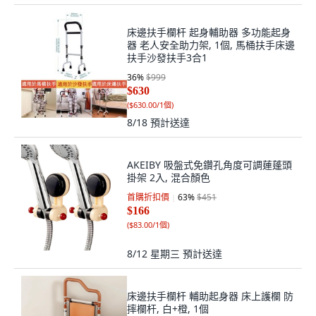
床邊扶手欄杆 起身輔助器 多功能起身
器 老人安全助力架, 1個, 馬桶扶手床邊
扶手沙發扶手3合1
36
%
$999
$630
(
$630.00/1個
)
8/18
預計送達
AKEIBY 吸盤式免鑽孔角度可調蓮蓬頭
掛架 2入, 混合顏色
首購折扣價
63
%
$451
$166
(
$83.00/1個
)
8/12 星期三
預計送達
床邊扶手欄杆 輔助起身器 床上護欄 防
摔欄杆, 白+橙, 1個