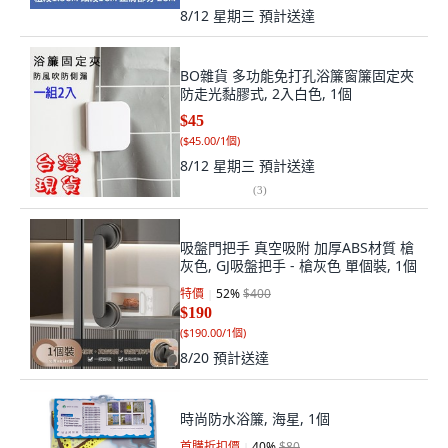
8/12 星期三
預計送達
BO雜貨 多功能免打孔浴簾窗簾固定夾
防走光黏膠式, 2入白色, 1個
$45
(
$45.00/1個
)
8/12 星期三
預計送達
(
3
)
吸盤門把手 真空吸附 加厚ABS材質 槍
灰色, GJ吸盤把手 - 槍灰色 單個裝, 1個
特價
52
%
$400
$190
(
$190.00/1個
)
8/20
預計送達
時尚防水浴簾, 海星, 1個
首購折扣價
40
%
$80