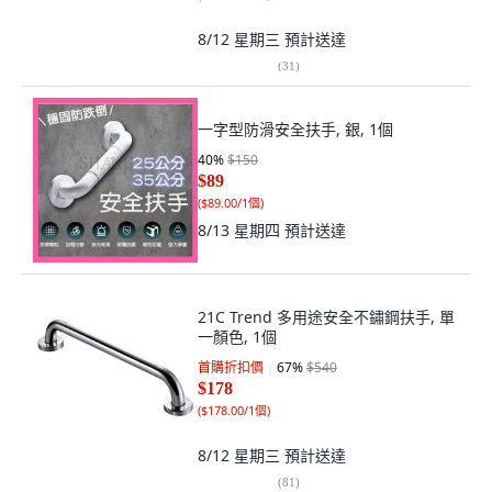
8/12 星期三
預計送達
(
31
)
一字型防滑安全扶手, 銀, 1個
40
%
$150
$89
(
$89.00/1個
)
8/13 星期四
預計送達
21C Trend 多用途安全不鏽鋼扶手, 單
一顏色, 1個
首購折扣價
67
%
$540
$178
(
$178.00/1個
)
8/12 星期三
預計送達
(
81
)