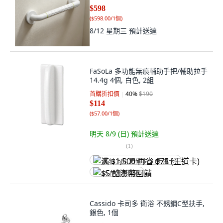
$598
(
$598.00/1個
)
8/12 星期三
預計送達
FaSoLa 多功能無痕輔助手把/輔助拉手
14.4g 4個, 白色, 2組
首購折扣價
40
%
$190
$114
(
$57.00/1個
)
明天 8/9 (日)
預計送達
(
1
)
满 $1,500 再省 $75 (王道卡)
$5 酷澎幣回饋
Cassido 卡司多 衛浴 不銹鋼C型扶手,
銀色, 1個