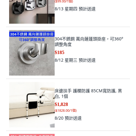
(
$99.00/1個
)
8/13 星期四
預計送達
304不銹鋼 萬向蓮蓬頭掛座，可360°
調整角度
$185
8/12 星期三
預計送達
床邊扶手 護欄防護 85CM寬防護, 黑
白, 1個
$1,828
(
$1828.00/1個
)
8/20
預計送達