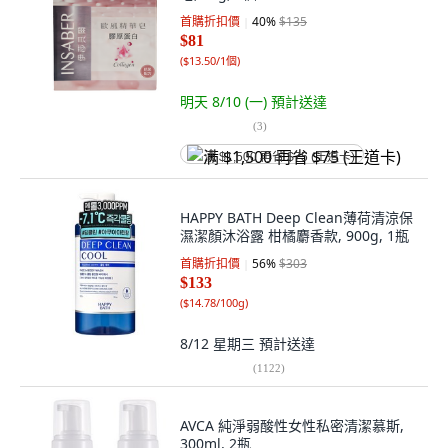
首購折扣價
40
%
$135
$81
(
$13.50/1個
)
明天 8/10 (一)
預計送達
(
3
)
满 $1,500 再省 $75 (王道卡)
HAPPY BATH Deep Clean薄荷清涼保
濕潔顏沐浴露 柑橘麝香款, 900g, 1瓶
首購折扣價
56
%
$303
$133
(
$14.78/100g
)
8/12 星期三
預計送達
(
1122
)
AVCA 純淨弱酸性女性私密清潔慕斯,
300ml, 2瓶