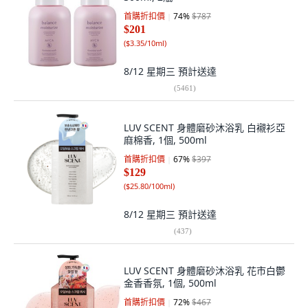
首購折扣價
74
%
$787
$201
(
$3.35/10ml
)
8/12 星期三
預計送達
(
5461
)
LUV SCENT 身體磨砂沐浴乳 白襯衫亞
麻棉香, 1個, 500ml
首購折扣價
67
%
$397
$129
(
$25.80/100ml
)
8/12 星期三
預計送達
(
437
)
LUV SCENT 身體磨砂沐浴乳 花市白鬱
金香香氛, 1個, 500ml
首購折扣價
72
%
$467