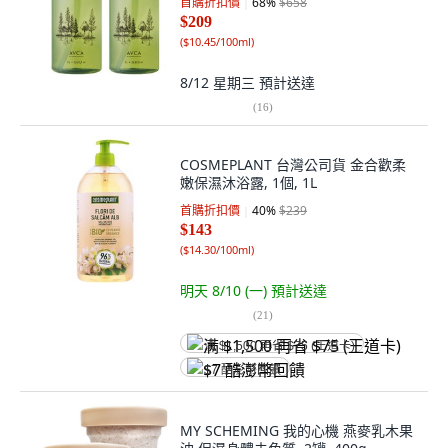
首購折扣價
68
%
$658
$209
(
$10.45/100ml
)
8/12 星期三
預計送達
(
16
)
COSMEPLANT 台灣公司貨 金合歡柔
嫩保濕沐浴露, 1個, 1L
首購折扣價
40
%
$239
$143
(
$14.30/100ml
)
明天 8/10 (一)
預計送達
(
21
)
满 $1,500 再省 $75 (王道卡)
$7 酷澎幣回饋
MY SCHEMING 我的心機 燕麥乳木果