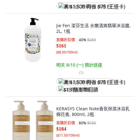
满 $1,500 再省 $75 (王道卡)
Jie Fen 潔芬生活 水嫩清爽精華沐浴露,
2L, 1瓶
首購折扣價
40
%
$269
$161
(
$8.05/100ml
)
明天 8/10 (一)
預計送達
(
5
)
满 $1,500 再省 $75 (王道卡)
$13 酷澎幣回饋
KERASYS Clean Note香氛保濕沐浴乳
棉花香, 800ml, 2瓶
首購折扣價
80
%
$930
$184
(
$11.50/100ml
)