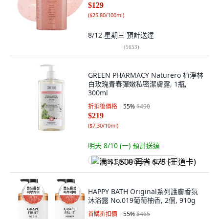
$129
(
$25.80/100ml
)
8/12 星期三
預計送達
(
5653
)
GREEN PHARMACY Naturero 植淨林
白玫瑰青春彈嫩私密潔膚露, 1瓶,
300ml
折扣後價格
55
%
$490
$219
(
$7.30/10ml
)
明天 8/10 (一)
預計送達
满 $1,500 再省 $75 (王道卡)
HAPPY BATH Original系列護膚香氛
沐浴露 No.019葡萄柚香, 2個, 910g
首購折扣價
55
%
$465