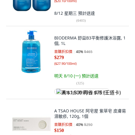
(
$20.10/100ml
)
8/12 星期三
預計送達
(
6403
)
BIODERMA 舒益B3平衡修護沐浴露, 1
個, 1L
首購折扣價
40
%
$465
$279
(
$27.90/100ml
)
明天 8/10 (一)
預計送達
(
325
)
满 $1,500 再省 $75 (王道卡)
A TSAO HOUSE 阿皂屋 紫草皂 皮膚易
濕敏疹, 120g, 1個
首購折扣價
40
%
$250
$150