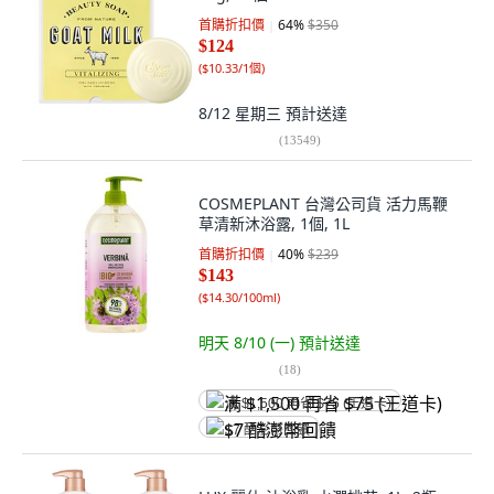
首購折扣價
64
%
$350
$124
(
$10.33/1個
)
8/12 星期三
預計送達
(
13549
)
COSMEPLANT 台灣公司貨 活力馬鞭
草清新沐浴露, 1個, 1L
首購折扣價
40
%
$239
$143
(
$14.30/100ml
)
明天 8/10 (一)
預計送達
(
18
)
满 $1,500 再省 $75 (王道卡)
$7 酷澎幣回饋