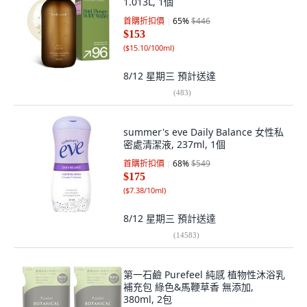
1.013L, 1個
首購折扣價
65
%
$446
$153
(
$15.10/100ml
)
8/12 星期三
預計送達
(
483
)
summer's eve Daily Balance 女性私
密處清潔液, 237ml, 1個
首購折扣價
68
%
$549
$175
(
$7.38/10ml
)
8/12 星期三
預計送達
(
14583
)
第一石鹼 Purefeel 純感 植物性沐浴乳
補充包 綠色&馬鞭草香 無添加,
380ml, 2包