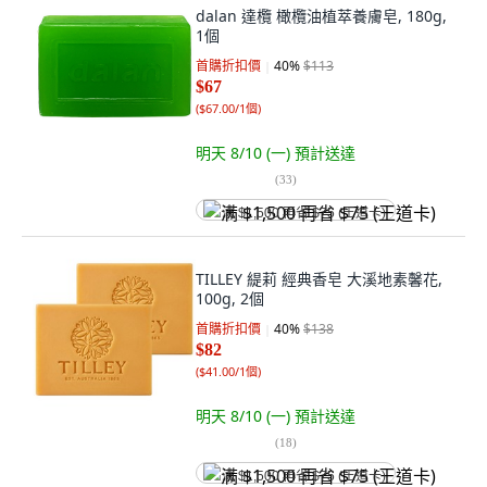
dalan 達欖 橄欖油植萃養膚皂, 180g,
1個
首購折扣價
40
%
$113
$67
(
$67.00/1個
)
明天 8/10 (一)
預計送達
(
33
)
满 $1,500 再省 $75 (王道卡)
TILLEY 緹莉 經典香皂 大溪地素馨花,
100g, 2個
首購折扣價
40
%
$138
$82
(
$41.00/1個
)
明天 8/10 (一)
預計送達
(
18
)
满 $1,500 再省 $75 (王道卡)