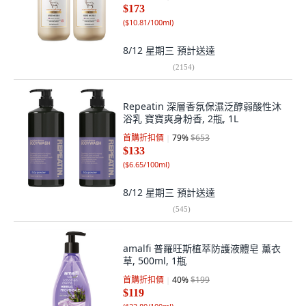
$173
(
$10.81/100ml
)
8/12 星期三
預計送達
(
2154
)
Repeatin 深層香氛保濕泛醇弱酸性沐
浴乳 寶寶爽身粉香, 2瓶, 1L
首購折扣價
79
%
$653
$133
(
$6.65/100ml
)
8/12 星期三
預計送達
(
545
)
amalfi 普羅旺斯植萃防護液體皂 薰衣
草, 500ml, 1瓶
首購折扣價
40
%
$199
$119