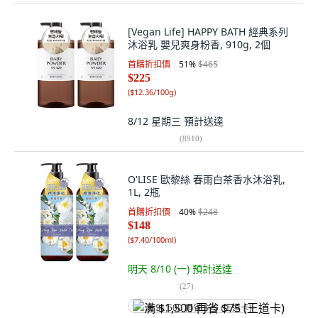
[Vegan Life] HAPPY BATH 經典系列
沐浴乳 嬰兒爽身粉香, 910g, 2個
首購折扣價
51
%
$465
$225
(
$12.36/100g
)
8/12 星期三
預計送達
(
8910
)
O'LISE 歐黎絲 春雨白茶香水沐浴乳,
1L, 2瓶
首購折扣價
40
%
$248
$148
(
$7.40/100ml
)
明天 8/10 (一)
預計送達
(
27
)
满 $1,500 再省 $75 (王道卡)