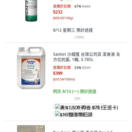
首購折扣價
47
%
$445
$232
(
$58.00/100g
)
8/12 星期三
預計送達
(
1069
)
Savlon 沙威隆 台灣公司貨 潔身液 全
方位抗菌, 1桶, 3.785L
首購折扣價
33
%
$599
$399
(
$10.54/100ml
)
明天 8/10 (一)
預計送達
(
60
)
满 $1,500 再省 $75 (王道卡)
$16 酷澎幣回饋