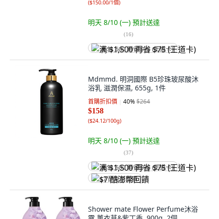
(
$150.00/1個
)
明天 8/10 (一)
預計送達
(
16
)
满 $1,500 再省 $75 (王道卡)
Mdmmd. 明洞國際 B5珍珠玻尿酸沐
浴乳 滋潤保濕, 655g, 1件
首購折扣價
40
%
$264
$158
(
$24.12/100g
)
明天 8/10 (一)
預計送達
(
37
)
满 $1,500 再省 $75 (王道卡)
$7 酷澎幣回饋
Shower mate Flower Perfume沐浴
露 薰衣草&紫丁香, 900g, 2個