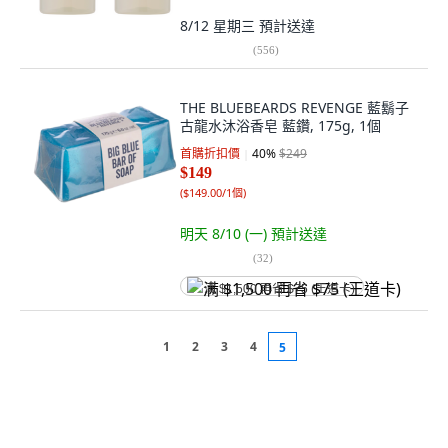
8/12 星期三
預計送達
(
556
)
THE BLUEBEARDS REVENGE 藍鬍子
古龍水沐浴香皂 藍鑽, 175g, 1個
首購折扣價
40
%
$249
$149
(
$149.00/1個
)
明天 8/10 (一)
預計送達
(
32
)
满 $1,500 再省 $75 (王道卡)
1
2
3
4
5