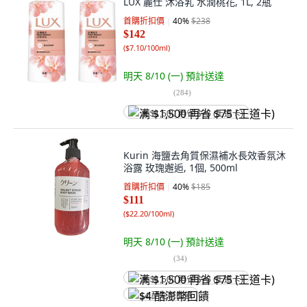
LUX 麗仕 沐浴乳 水潤桃花, 1L, 2瓶
首購折扣價
40
%
$238
$142
(
$7.10/100ml
)
明天 8/10 (一)
預計送達
(
284
)
满 $1,500 再省 $75 (王道卡)
Kurin 海鹽去角質保濕補水長效香氛沐
浴露 玫瑰邂逅, 1個, 500ml
首購折扣價
40
%
$185
$111
(
$22.20/100ml
)
明天 8/10 (一)
預計送達
(
34
)
满 $1,500 再省 $75 (王道卡)
$4 酷澎幣回饋