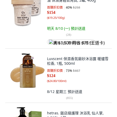
油 保濕身體去角質, 2罐, 400g
首購折扣價
40
%
$258
$154
(
$19.25/100g
)
明天 8/10 (一)
預計送達
(
28
)
满 $1,500 再省 $75 (王道卡)
Luvscent 保濕香氛磨砂沐浴露 暖爐雪
松香, 1瓶, 500ml
首購折扣價
73
%
$467
$124
(
$24.80/100ml
)
8/12 星期三
預計送達
(
855
)
hetras. 飯店級護理 沐浴乳 仙人掌,