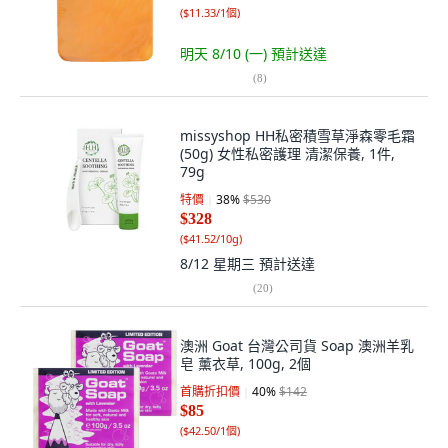
(
$11.33/1個
)
明天 8/10 (一)
預計送達
(
8
)
missyshop HH私密積雪草淨森零毛霜
(50g) 女性私密護理 清潔保養, 1件,
79g
特價
38
%
$530
$328
(
$41.52/10g
)
8/12 星期三
預計送達
(
20
)
澳洲 Goat 台灣公司貨 Soap 澳洲羊乳
皂 薰衣草, 100g, 2個
首購折扣價
40
%
$142
$85
(
$42.50/1個
)