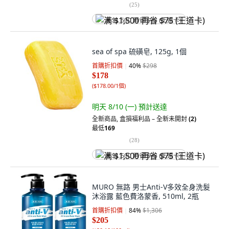
(
25
)
满 $1,500 再省 $75 (王道卡)
sea of spa 硫磺皂, 125g, 1個
首購折扣價
40
%
$298
$178
(
$178.00/1個
)
明天 8/10 (一)
預計送達
全新商品
,
盒損福利品 – 全新未開封
(2)
最低
169
(
28
)
满 $1,500 再省 $75 (王道卡)
MURO 無路 男士Anti-V多效全身洗髮
沐浴露 藍色費洛蒙香, 510ml, 2瓶
首購折扣價
84
%
$1,306
$205