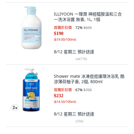
ILLIYOON 一理潤 神經醯胺溫和三合
一洗沐浴露 無香, 1L, 1個
首購折扣價
72
%
$695
$190
(
$19.00/100ml
)
8/12 星期三
預計送達
(
44778
)
Shower mate 冰凍痘痘護理沐浴乳 酷
涼薄荷柚子香, 2個, 800ml
首購折扣價
67
%
$705
$232
(
$14.50/100ml
)
8/12 星期三
預計送達
(
356
)