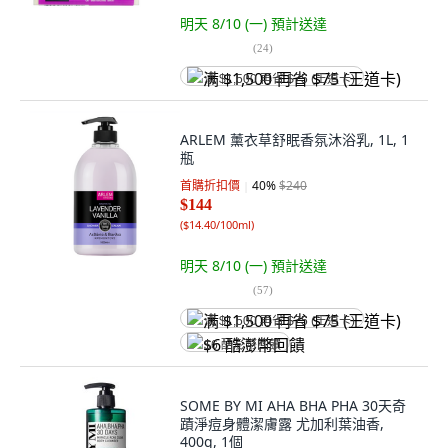
明天 8/10 (一)
預計送達
(
24
)
满 $1,500 再省 $75 (王道卡)
ARLEM 薰衣草舒眠香氛沐浴乳, 1L, 1
瓶
首購折扣價
40
%
$240
$144
(
$14.40/100ml
)
明天 8/10 (一)
預計送達
(
57
)
满 $1,500 再省 $75 (王道卡)
$6 酷澎幣回饋
SOME BY MI AHA BHA PHA 30天奇
蹟淨痘身體潔膚露 尤加利葉油香,
400g, 1個