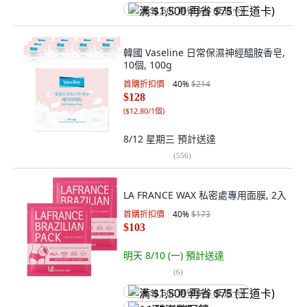
满 $1,500 再省 $75 (王道卡)
韓國 Vaseline 日常保濕神經醯胺香皂,
10個, 100g
首購折扣價
40
%
$214
$128
(
$12.80/1個
)
8/12 星期三
預計送達
(
556
)
LA FRANCE WAX 私密處專用面膜, 2入
首購折扣價
40
%
$173
$103
明天 8/10 (一)
預計送達
(
6
)
满 $1,500 再省 $75 (王道卡)