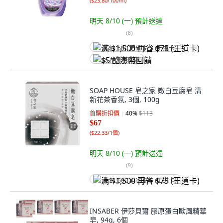
(
$23.80/100ml
)
明天 8/10 (一)
預計送達
(
8
)
满 $1,500 再省 $75 (王道卡)
$5 酷澎幣回饋
SOAP HOUSE 皂之家 嫩白豆腐皂 清
新花茶香氛, 3個, 100g
首購折扣價
40
%
$113
$67
(
$22.33/1個
)
明天 8/10 (一)
預計送達
(
9
)
满 $1,500 再省 $75 (王道卡)
INSABER 伊莎貝爾 膠原蛋白歐風精華
皂, 94g, 6個