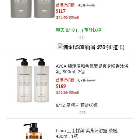
首購折扣價
40
%
$195
$117
(
$15.40/100ml
)
明天 8/10 (一)
預計送達
(
28
)
满 $1,500 再省 $75 (王道卡)
AVCA 純淨溫和香氛嬰兒爽身粉香沐浴
乳, 800ml, 2個
首購折扣價
67
%
$517
$169
(
$10.56/100ml
)
8/12 星期三
預計送達
(
275
)
tsaio 上山採藥 美背沐浴露 茶樹,
430ml, 1瓶