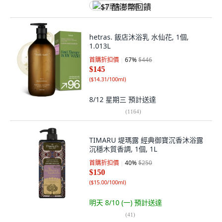
$7 酷澎幣回饋
hetras. 飯店沐浴乳 水仙花, 1個,
1.013L
首購折扣價
67
%
$446
$145
(
$14.31/100ml
)
8/12 星期三
預計送達
(
1164
)
TIMARU 堤瑪露 經典御寶沉香沐浴露
沉穩木質香調, 1個, 1L
首購折扣價
40
%
$250
$150
(
$15.00/100ml
)
明天 8/10 (一)
預計送達
(
41
)