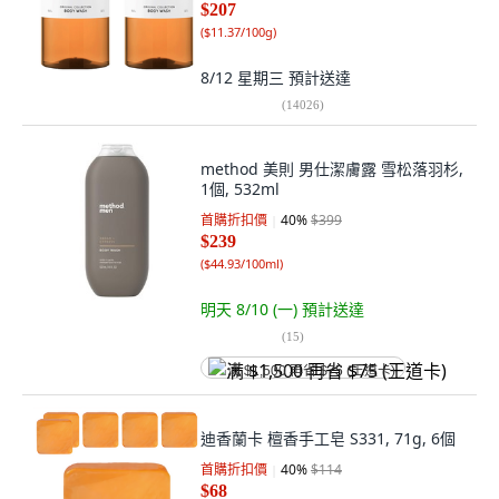
$207
(
$11.37/100g
)
8/12 星期三
預計送達
(
14026
)
method 美則 男仕潔膚露 雪松落羽杉,
1個, 532ml
首購折扣價
40
%
$399
$239
(
$44.93/100ml
)
明天 8/10 (一)
預計送達
(
15
)
满 $1,500 再省 $75 (王道卡)
迪香蘭卡 檀香手工皂 S331, 71g, 6個
首購折扣價
40
%
$114
$68