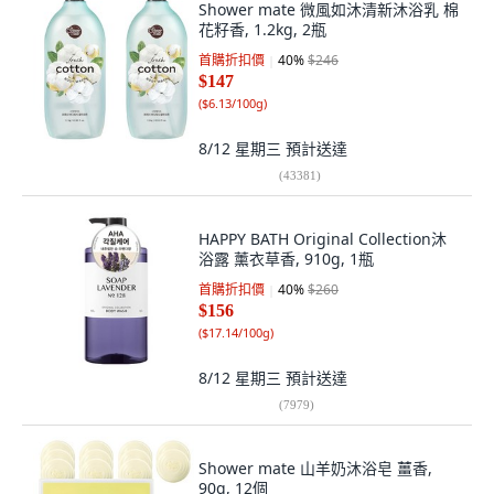
Shower mate 微風如沐清新沐浴乳 棉
花籽香, 1.2kg, 2瓶
首購折扣價
40
%
$246
$147
(
$6.13/100g
)
8/12 星期三
預計送達
(
43381
)
HAPPY BATH Original Collection沐
浴露 薰衣草香, 910g, 1瓶
首購折扣價
40
%
$260
$156
(
$17.14/100g
)
8/12 星期三
預計送達
(
7979
)
Shower mate 山羊奶沐浴皂 薑香,
90g, 12個