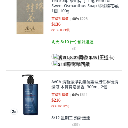
Tea Soap 茶山房 手工皂 Pearl &
Sweet Osmanthus Soap 珍珠桂花皂,
1個, 100g
首購折扣價
40
%
$228
$136
(
$136.00/1個
)
明天 8/10 (一)
預計送達
(
8
)
满 $1,500 再省 $75 (王道卡)
$11 酷澎幣回饋
AVCA 清新潔淨乳酸菌護理男性私密清
潔液 木質費洛蒙香, 300ml, 2個
首購折扣價
64
%
$611
$216
(
$3.60/10ml
)
8/12 星期三
預計送達
(
353
)