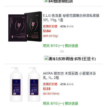
$4 酷澎幣回饋
E.L.G 依洛嘉 祕密花園嫩白保濕私密膜
3片, 15g, 1盒
首購折扣價
40
%
$174
$104
(
$69.33/10g
)
明天 8/10 (一)
預計送達
(
5
)
满 $1,500 再省 $75 (王道卡)
AKIRA 御衣坊 木質莊園 小蒼蘭沐浴
乳, 1L, 2瓶
首購折扣價
45
%
$218
$118
(
$5.90/100ml
)
明天 8/10 (一)
預計送達