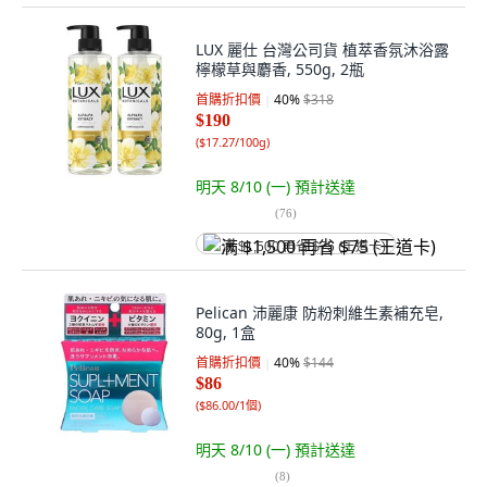
LUX 麗仕 台灣公司貨 植萃香氛沐浴露
檸檬草與麝香, 550g, 2瓶
首購折扣價
40
%
$318
$190
(
$17.27/100g
)
明天 8/10 (一)
預計送達
(
76
)
满 $1,500 再省 $75 (王道卡)
Pelican 沛麗康 防粉刺維生素補充皂,
80g, 1盒
首購折扣價
40
%
$144
$86
(
$86.00/1個
)
明天 8/10 (一)
預計送達
(
8
)