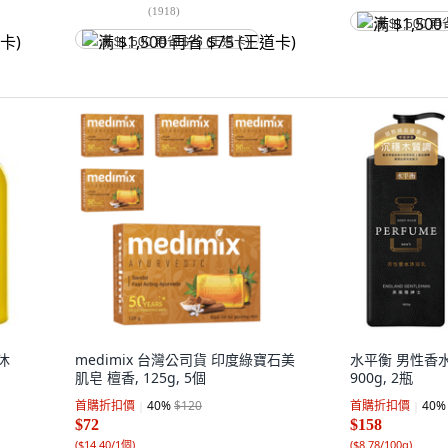
(
1918
)
满 $1,500 再
满 $1,500 再省 $75 (王道卡)
沐
medimix 台灣公司貨 印度綠寶石美
水平衡 男性香水
肌皂 檀香, 125g, 5個
900g, 2瓶
首購折扣價
40
%
$120
首購折扣價
40
%
$72
$158
(
$14.40/1個
)
(
$8.78/100g
)