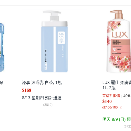
保
澡享 沐浴乳 白茶, 1瓶
LUX 麗仕 柔
1L, 2瓶
$169
首購折扣價
40
%
8/13 星期四
預計送達
$140
(
3810
)
(
$7.00/100ml
)
明天 8/9 (日)
預
(
672