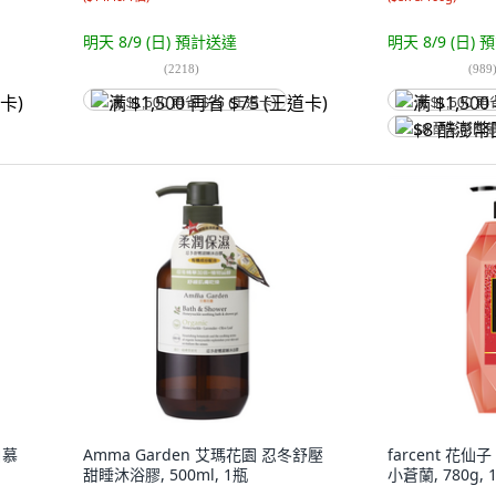
明天 8/9 (日)
預計送達
明天 8/9 (日)
預
(
2218
)
(
989
满 $1,500 再省 $75 (王道卡)
满 $1,500 再
$8 酷澎幣回
白慕
Amma Garden 艾瑪花園 忍冬舒壓
farcent 花
甜睡沐浴膠, 500ml, 1瓶
小蒼蘭, 780g, 