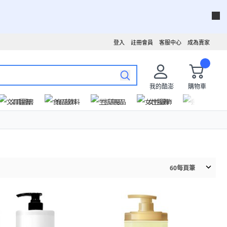
登入
註冊會員
客服中心
成為賣家
我的酷澎
購物車
文具圖書
食品飲料
生活用品
女性服飾
運動戶外
60
每頁筆