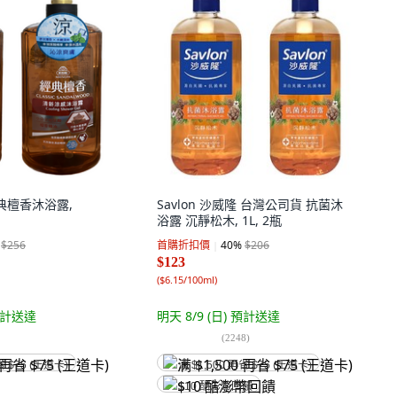
典檀香沐浴露,
Savlon 沙威隆 台灣公司貨 抗菌沐
浴露 沉靜松木, 1L, 2瓶
$256
首購折扣價
40
%
$206
$123
(
$6.15/100ml
)
計送達
明天 8/9 (日)
預計送達
(
2248
)
省 $75 (王道卡)
满 $1,500 再省 $75 (王道卡)
$10 酷澎幣回饋