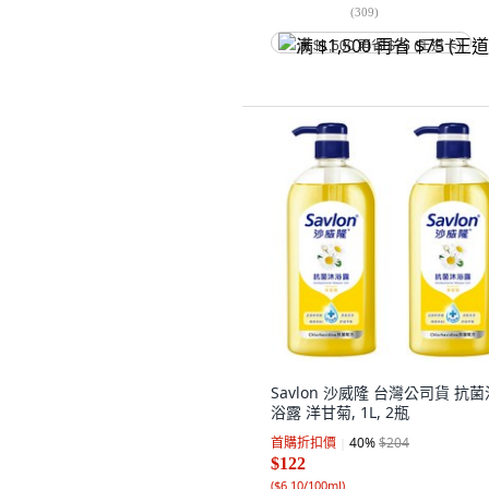
(
309
)
满 $1,500 再省 $75 (王道卡)
Savlon 沙威隆 台灣公司貨 抗菌
浴露 洋甘菊, 1L, 2瓶
首購折扣價
40
%
$204
$122
(
$6.10/100ml
)