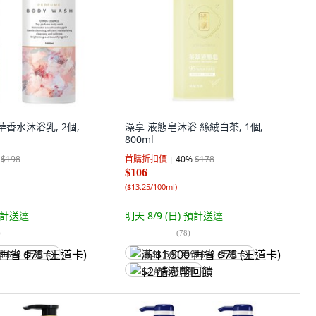
奢華香水沐浴乳, 2個,
澡享 液態皂沐浴 絲絨白茶, 1個,
800ml
$198
首購折扣價
40
%
$178
$106
(
$13.25/100ml
)
計送達
明天 8/9 (日)
預計送達
)
(
78
)
省 $75 (王道卡)
满 $1,500 再省 $75 (王道卡)
$2 酷澎幣回饋