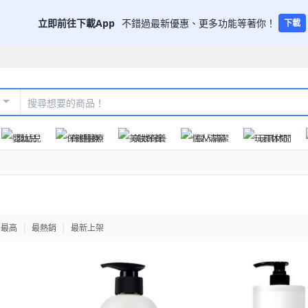
立即前往下載App
不錯過最新優惠、更多功能等著你！
下載
嬰幼兒
保健醫療
美妝保養
個人清潔
玩具休閒
格最高
最熱銷
最新上架