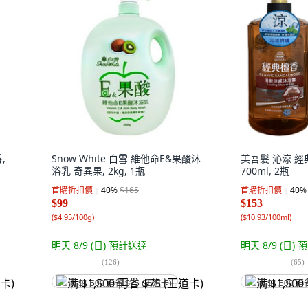
,
Snow White 白雪 維他命E&果酸沐
美吾髮 沁涼 經
浴乳 奇異果, 2kg, 1瓶
700ml, 2瓶
首購折扣價
40
%
$165
首購折扣價
40
%
$99
$153
(
$4.95/100g
)
(
$10.93/100ml
)
明天 8/9 (日)
預計送達
明天 8/9 (日)
預
(
126
)
(
65
)
满 $1,500 再省 $75 (王道卡)
满 $1,500 再