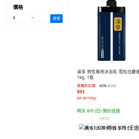
價格
$
~
搜尋
澡享 男性專用沐浴乳 雪松白麝香
1kg, 1瓶
首購折扣價
40
%
$155
$93
(
$9.30/100g
)
明天 8/9 (日)
預計送達
(
3812
)
满 $1,500 再省 $75 (王道卡)