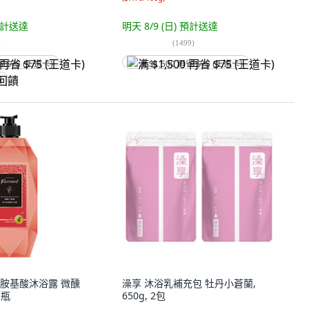
計送達
明天 8/9 (日)
預計送達
)
(
1499
)
省 $75 (王道卡)
满 $1,500 再省 $75 (王道卡)
饋
仙子 胺基酸沐浴露 微醺
澡享 沐浴乳補充包 牡丹小蒼蘭,
1瓶
650g, 2包