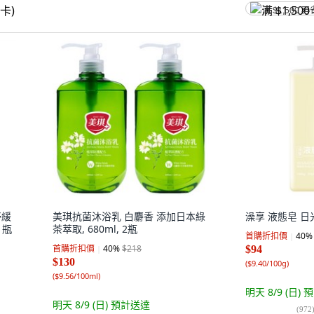
满 $1,500 再
舒緩
美琪抗菌沐浴乳 白麝香 添加日本綠
澡享 液態皂 日光皂
1瓶
茶萃取, 680ml, 2瓶
首購折扣價
40
%
首購折扣價
40
%
$218
$94
$130
(
$9.40/100g
)
(
$9.56/100ml
)
明天 8/9 (日)
預
明天 8/9 (日)
預計送達
(
972