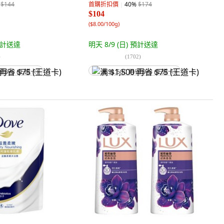
$144
首購折扣價
40
%
$174
$104
(
$8.00/100g
)
計送達
明天 8/9 (日)
預計送達
)
(
1702
)
省 $75 (王道卡)
满 $1,500 再省 $75 (王道卡)