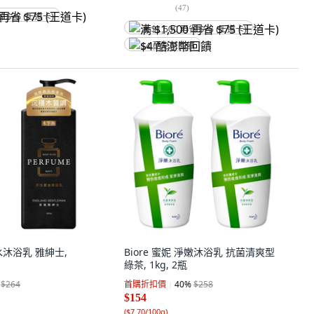
(
47
)
省 $75 (王道卡)
满 $1,500 再省 $75 (王道卡)
$4 酷澎幣回饋
沐浴乳 雅紳士,
Biore 蜜妮 淨嫩沐浴乳 抗菌清爽型
綠茶, 1kg, 2瓶
$264
首購折扣價
40
%
$258
$154
(
$7.70/100g
)