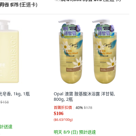
省 $75 (王道卡)
香, 1kg, 1瓶
Opal 澳寶 胺基酸沐浴露 洋甘菊,
800g, 2瓶
$158
首購折扣價
40
%
$178
$106
(
$6.63/100g
)
計送達
明天 8/9 (日)
預計送達
)