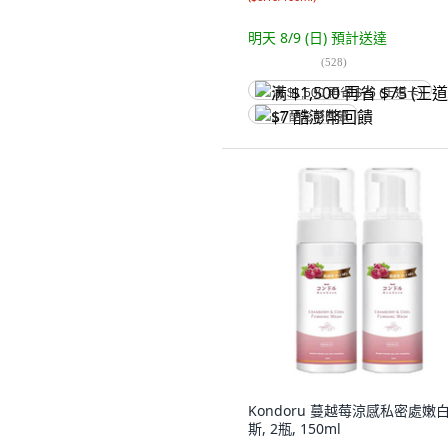
明天 8/9 (日)
預計送達
(
528
)
满 $1,500 再省 $75 (王道卡)
$7 酷澎幣回饋
Kondoru 蔓越莓涼感私密處嫩
斯, 2瓶, 150ml