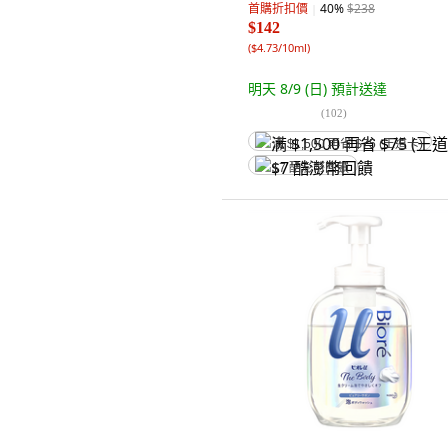
首購折扣價
40
%
$238
$142
(
$4.73/10ml
)
明天 8/9 (日)
預計送達
(
102
)
满 $1,500 再省 $75 (王道卡)
$7 酷澎幣回饋