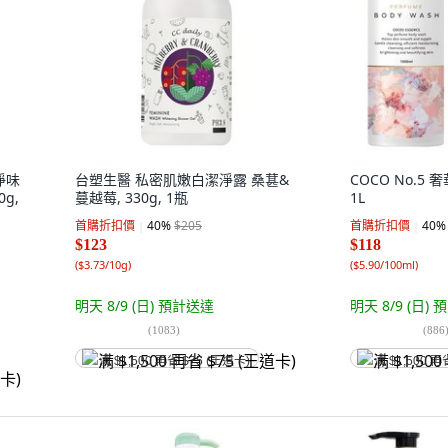
肌淨味
台塑生醫 私密肌嫩白潔淨露 桑葚&
COCO No.5 
g,
蔓越莓, 330g, 1瓶
1L
首購折扣價
40
%
$205
首購折扣價
40
%
$123
$118
(
$3.73/10g
)
(
$5.90/100ml
)
明天 8/9 (日)
預計送達
明天 8/9 (日)
預
(
1083
)
(
886
满 $1,500 再省 $75 (王道卡)
满 $1,500 再