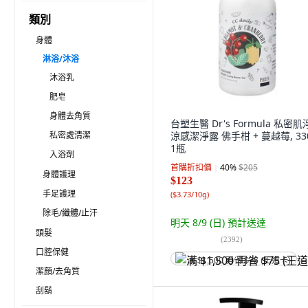
類別
身體
淋浴/沐浴
沐浴乳
肥皂
身體去角質
台塑生醫 Dr's Formula 私密
私密處清潔
涼感潔淨露 佛手柑 + 蔓越莓, 330
1瓶
入浴劑
首購折扣價
40
%
$205
身體護理
$123
手足護理
(
$3.73/10g
)
除毛/纖體/止汗
明天 8/9 (日)
預計送達
頭髮
(
2392
)
口腔保健
满 $1,500 再省 $75 (王道卡)
潔顏/去角質
刮鬍