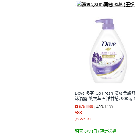
满 $1,500 再省 $75 (王道卡)
Dove 多芬 Go Fresh 清爽柔膚
沐浴露 薰衣草 + 洋甘菊, 900g, 
首購折扣價
40
%
$139
$83
(
$9.22/100g
)
明天 8/9 (日)
預計送達