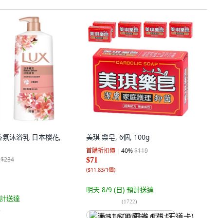
膚香氛沐浴乳 日本櫻花,
美琪 樂皂, 6個, 100g
首購折扣價
40
%
$119
$234
$71
(
$11.83/1個
)
明天 8/9 (日)
預計送達
計送達
(
1722
)
)
满 $1,500 再省 $75 (王道卡)