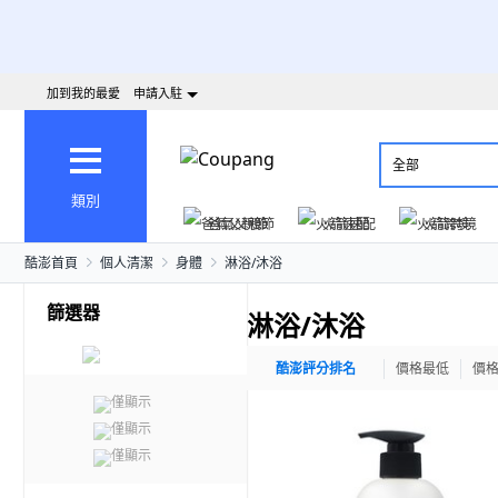
加到我的最愛
申請入駐
全部
類別
爸氣父親節
火箭速配
火箭跨境
酷澎首頁
個人清潔
身體
淋浴/沐浴
篩選器
淋浴/沐浴
酷澎評分排名
價格最低
價
僅顯示
僅顯示
僅顯示