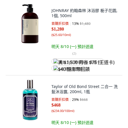
JOHNRAY 約翰森林 沐浴膠 梔子花園,
1個, 500ml
首購折扣價
13
%
$1,480
$1,280
(
$25.60/10ml
)
明天 8/10 (一)
預計送達
(
2
)
满 $1,500 再省 $75 (王道卡)
$40 酷澎幣回饋
Taylor of Old Bond Street 二合一 洗
髮沐浴露, 200ml, 1瓶
首購折扣價
29
%
$668
$468
(
$234.00/100ml
)
明天 8/10 (一)
預計送達