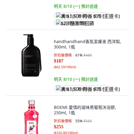
明天 8/10 (一)
預計送達
满 $1,500 再省 $75 (王道卡)
$23 酷澎幣回饋
handhandhand香氛潔膚液 西洋梨,
300ml, 1瓶
折扣後價格
61
%
$480
$187
(
$62.33/100ml
)
明天 8/10 (一)
預計送達
满 $1,500 再省 $75 (王道卡)
BOEMI 愛情的滋味黑葡萄沐浴膠,
250ml, 1瓶
折扣後價格
55
%
$569
$255
(
$102.00/100ml
)