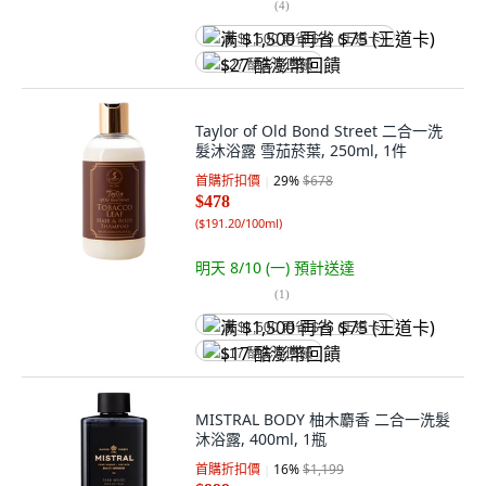
(
4
)
满 $1,500 再省 $75 (王道卡)
$27 酷澎幣回饋
Taylor of Old Bond Street 二合一洗
髮沐浴露 雪茄菸葉, 250ml, 1件
首購折扣價
29
%
$678
$478
(
$191.20/100ml
)
明天 8/10 (一)
預計送達
(
1
)
满 $1,500 再省 $75 (王道卡)
$17 酷澎幣回饋
MISTRAL BODY 柚木麝香 二合一洗髮
沐浴露, 400ml, 1瓶
首購折扣價
16
%
$1,199