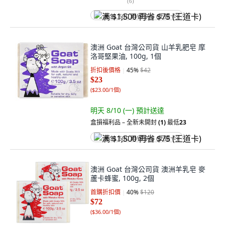
(
6
)
满 $1,500 再省 $75 (王道卡)
澳洲 Goat 台灣公司貨 山羊乳肥皂 摩
洛哥堅果油, 100g, 1個
折扣後價格
45
%
$42
$23
(
$23.00/1個
)
明天 8/10 (一)
預計送達
盒損福利品 – 全新未開封
(1)
最低
23
满 $1,500 再省 $75 (王道卡)
澳洲 Goat 台灣公司貨 澳洲羊乳皂 麥
蘆卡蜂蜜, 100g, 2個
首購折扣價
40
%
$120
$72
(
$36.00/1個
)