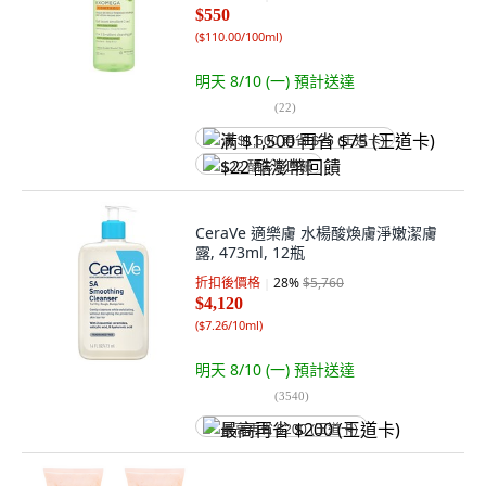
$550
(
$110.00/100ml
)
明天 8/10 (一)
預計送達
(
22
)
满 $1,500 再省 $75 (王道卡)
$22 酷澎幣回饋
CeraVe 適樂膚 水楊酸煥膚淨嫩潔膚
露, 473ml, 12瓶
折扣後價格
28
%
$5,760
$4,120
(
$7.26/10ml
)
明天 8/10 (一)
預計送達
(
3540
)
最高再省 $200 (王道卡)