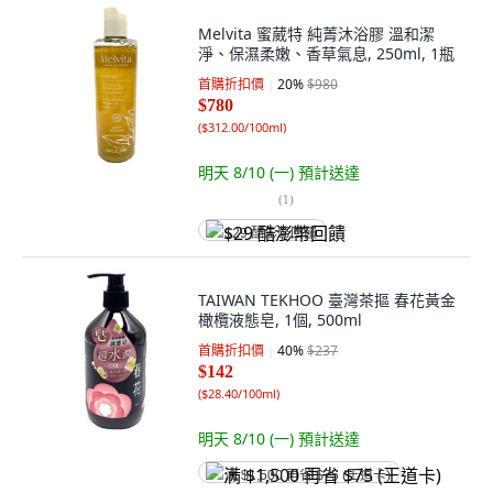
Melvita 蜜葳特 純菁沐浴膠 溫和潔
淨、保濕柔嫩、香草氣息, 250ml, 1瓶
首購折扣價
20
%
$980
$780
(
$312.00/100ml
)
明天 8/10 (一)
預計送達
(
1
)
$29 酷澎幣回饋
TAIWAN TEKHOO 臺灣茶摳 春花黃金
橄欖液態皂, 1個, 500ml
首購折扣價
40
%
$237
$142
(
$28.40/100ml
)
明天 8/10 (一)
預計送達
满 $1,500 再省 $75 (王道卡)