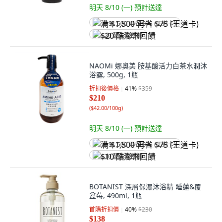
明天 8/10 (一)
預計送達
满 $1,500 再省 $75 (王道卡)
$20 酷澎幣回饋
NAOMi 娜奧美 胺基酸活力白茶水潤沐
浴露, 500g, 1瓶
折扣後價格
41
%
$359
$210
(
$42.00/100g
)
明天 8/10 (一)
預計送達
满 $1,500 再省 $75 (王道卡)
$10 酷澎幣回饋
BOTANIST 深層保濕沐浴精 睡蓮&覆
盆莓, 490ml, 1瓶
首購折扣價
40
%
$230
$138