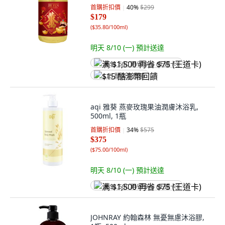
首購折扣價
40
%
$299
$179
(
$35.80/100ml
)
明天 8/10 (一)
預計送達
满 $1,500 再省 $75 (王道卡)
$15 酷澎幣回饋
aqi 雅葵 燕麥玫瑰果油潤膚沐浴乳,
500ml, 1瓶
首購折扣價
34
%
$575
$375
(
$75.00/100ml
)
明天 8/10 (一)
預計送達
满 $1,500 再省 $75 (王道卡)
JOHNRAY 約翰森林 無憂無慮沐浴膠,