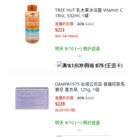
TREE HUT 乳木果沐浴露 Vitamin C
18oz, 532ml, 1罐
首購折扣價
40
%
$369
$221
(
$41.54/100ml
)
明天 8/10 (一)
預計送達
(
2
)
满 $1,500 再省 $75 (王道卡)
DAMPA1975 台灣公司貨 普羅旺斯馬
賽皂 薰衣草, 125g, 1個
首購折扣價
40
%
$380
$228
(
$228.00/1個
)
明天 8/10 (一)
預計送達
(
1
)