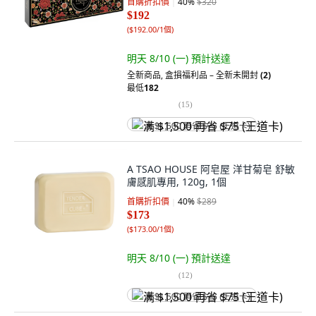
首購折扣價
40
%
$320
$192
(
$192.00/1個
)
明天 8/10 (一)
預計送達
全新商品
,
盒損福利品 – 全新未開封
(2)
最低
182
(
15
)
满 $1,500 再省 $75 (王道卡)
A TSAO HOUSE 阿皂屋 洋甘菊皂 舒敏
膚感肌專用, 120g, 1個
首購折扣價
40
%
$289
$173
(
$173.00/1個
)
明天 8/10 (一)
預計送達
(
12
)
满 $1,500 再省 $75 (王道卡)