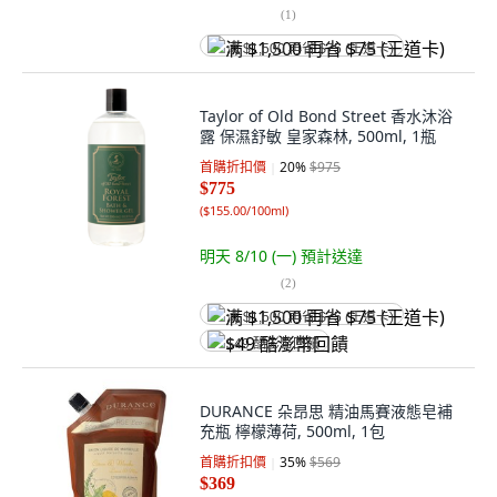
(
1
)
满 $1,500 再省 $75 (王道卡)
Taylor of Old Bond Street 香水沐浴
露 保濕舒敏 皇家森林, 500ml, 1瓶
首購折扣價
20
%
$975
$775
(
$155.00/100ml
)
明天 8/10 (一)
預計送達
(
2
)
满 $1,500 再省 $75 (王道卡)
$49 酷澎幣回饋
DURANCE 朵昂思 精油馬賽液態皂補
充瓶 檸檬薄荷, 500ml, 1包
首購折扣價
35
%
$569
$369