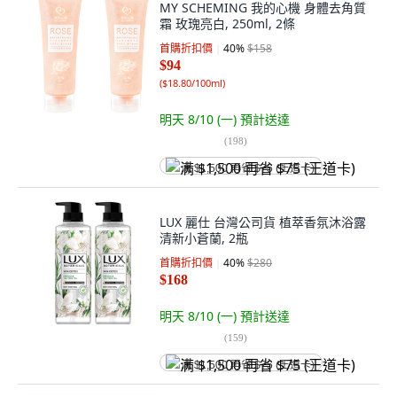
MY SCHEMING 我的心機 身體去角質
霜 玫瑰亮白, 250ml, 2條
首購折扣價
40
%
$158
$94
(
$18.80/100ml
)
明天 8/10 (一)
預計送達
(
198
)
满 $1,500 再省 $75 (王道卡)
LUX 麗仕 台灣公司貨 植萃香氛沐浴露
清新小蒼蘭, 2瓶
首購折扣價
40
%
$280
$168
明天 8/10 (一)
預計送達
(
159
)
满 $1,500 再省 $75 (王道卡)