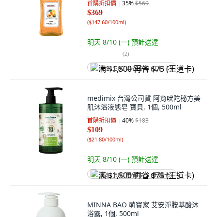
首購折扣價
35
%
$569
$369
(
$147.60/100ml
)
明天 8/10 (一)
預計送達
(
2
)
满 $1,500 再省 $75 (王道卡)
medimix 台灣公司貨 阿育吠陀秘方美
肌沐浴液態皂 寶貝, 1個, 500ml
首購折扣價
40
%
$183
$109
(
$21.80/100ml
)
明天 8/10 (一)
預計送達
满 $1,500 再省 $75 (王道卡)
MINNA BAO 萌寶家 艾安淨胺基酸沐
浴露, 1個, 500ml