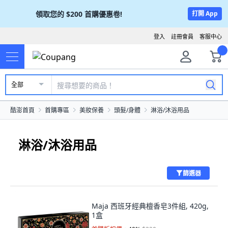
領取您的
$200
首購優惠卷!
打開 App
登入
註冊會員
客服中心
全部
酷澎首頁
首購專區
美妝保養
頭髮/身體
淋浴/沐浴用品
淋浴/沐浴用品
篩選器
Maja 西班牙經典檀香皂3件組, 420g,
1盒