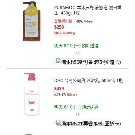
PURAMOO 本沐辰光 液態皂 烈日重
生, 430g, 1瓶
首購折扣價
40
%
$430
$258
(
$60.00/100g
)
明天 8/10 (一)
預計送達
(
1
)
满 $1,500 再省 $75 (王道卡)
DHC 台灣公司貨 沐浴乳, 600ml, 1瓶
$439
(
$73.17/100ml
)
明天 8/10 (一)
預計送達
(
4
)
满 $1,500 再省 $75 (王道卡)