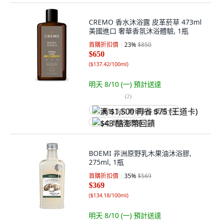
CREMO 香水沐浴露 皮革菸草 473ml
美國進口 奢華香氛沐浴體驗, 1瓶
首購折扣價
23
%
$850
$650
(
$137.42/100ml
)
明天 8/10 (一)
預計送達
(
2
)
满 $1,500 再省 $75 (王道卡)
$43 酷澎幣回饋
BOEMI 非洲原野乳木果油沐浴膠,
275ml, 1瓶
首購折扣價
35
%
$569
$369
(
$134.18/100ml
)
明天 8/10 (一)
預計送達