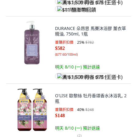
满 $1,500 再省 $75 (王道卡)
$11 酷澎幣回饋
DURANCE 朵昂思 馬賽沐浴膠 薰衣草
精油, 750ml, 1瓶
首購折扣價
25
%
$782
$582
(
$77.60/100ml
)
明天 8/10 (一)
預計送達
满 $1,500 再省 $75 (王道卡)
O'LISE 歐黎絲 牡丹香頌香水沐浴乳, 2
瓶
首購折扣價
40
%
$248
$148
明天 8/10 (一)
預計送達
(
2
)