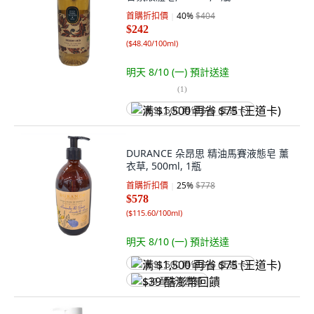
首購折扣價
40
%
$404
$242
(
$48.40/100ml
)
明天 8/10 (一)
預計送達
(
1
)
满 $1,500 再省 $75 (王道卡)
DURANCE 朵昂思 精油馬賽液態皂 薰
衣草, 500ml, 1瓶
首購折扣價
25
%
$778
$578
(
$115.60/100ml
)
明天 8/10 (一)
預計送達
满 $1,500 再省 $75 (王道卡)
$39 酷澎幣回饋