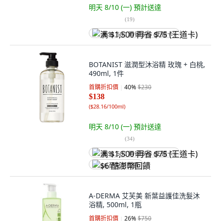
明天 8/10 (一)
預計送達
(
19
)
满 $1,500 再省 $75 (王道卡)
BOTANIST 滋潤型沐浴精 玫瑰 + 白桃,
490ml, 1件
首購折扣價
40
%
$230
$138
(
$28.16/100ml
)
明天 8/10 (一)
預計送達
(
34
)
满 $1,500 再省 $75 (王道卡)
$6 酷澎幣回饋
A-DERMA 艾芙美 新葉益護佳洗髮沐
浴精, 500ml, 1瓶
首購折扣價
26
%
$750