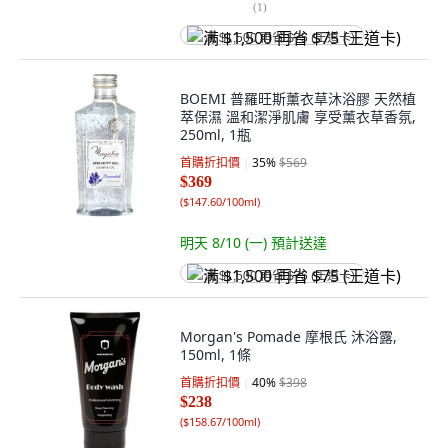
(
1
)
满 $1,500 再省 $75 (王道卡)
BOEMI 普羅旺斯薰衣草沐浴膠 天然植
萃保濕 溫和潔淨肌膚 享受薰衣草香氛,
250ml, 1瓶
首購折扣價
35
%
$569
$369
(
$147.60/100ml
)
明天 8/10 (一)
預計送達
满 $1,500 再省 $75 (王道卡)
Morgan's Pomade 摩根氏 沐浴露,
150ml, 1條
首購折扣價
40
%
$398
$238
(
$158.67/100ml
)