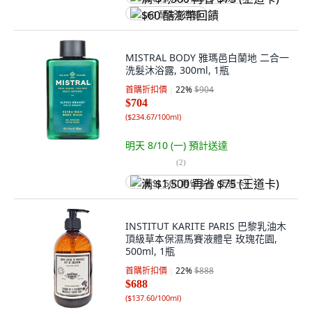
$60 酷澎幣回饋
MISTRAL BODY 雅瑪邑白蘭地 二合一
洗髮沐浴露, 300ml, 1瓶
首購折扣價
22
%
$904
$704
(
$234.67/100ml
)
明天 8/10 (一)
預計送達
(
2
)
满 $1,500 再省 $75 (王道卡)
INSTITUT KARITE PARIS 巴黎乳油木
頂級草本保濕馬賽液體皂 玫瑰花園,
500ml, 1瓶
首購折扣價
22
%
$888
$688
(
$137.60/100ml
)