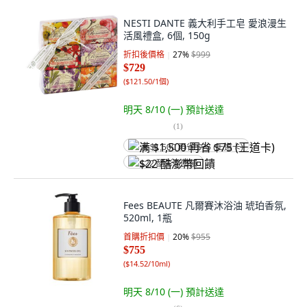
NESTI DANTE 義大利手工皂 愛浪漫生
活風禮盒, 6個, 150g
折扣後價格
27
%
$999
$729
(
$121.50/1個
)
明天 8/10 (一)
預計送達
(
1
)
满 $1,500 再省 $75 (王道卡)
$22 酷澎幣回饋
Fees BEAUTE 凡爾賽沐浴油 琥珀香氛,
520ml, 1瓶
首購折扣價
20
%
$955
$755
(
$14.52/10ml
)
明天 8/10 (一)
預計送達