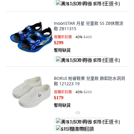
满 $1,500 再省 $75 (王道卡)
moonSTAR 月星 兒童款 SS ZB休閒涼
鞋 ZB11315
首購折扣價
40
%
$499
$299
暫時缺貨
满 $1,500 再省 $75 (王道卡)
BORUI 柏睿鞋業 兒童款 飾釦防水洞洞
鞋 121223 19
首購折扣價
40
%
$299
$179
暫時缺貨
(
2
)
满 $1,500 再省 $75 (王道卡)
$15 酷澎幣回饋