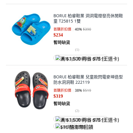
BORUI 柏睿鞋業 洞洞電燈發亮休閒鞋
童 T25815 1雙
首購折扣價
40
%
$390
$234
暫時缺貨
(
1
)
满 $1,500 再省 $75 (王道卡)
BORUI 柏睿鞋業 兒童款閃電麥坤造型
防水洞洞鞋 222119
首購折扣價
38
%
$519
$319
暫時缺貨
(
2
)
满 $1,500 再省 $75 (王道卡)
$16 酷澎幣回饋