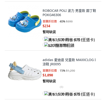
ROBOCAR POLI 波力 男童款 園丁鞋
POKG46306
首購折扣價
40
%
$390
$234
暫時缺貨
满 $1,500 再省 $75 (王道卡)
$20 酷澎幣回饋
adidas 愛迪達 兒童款 MAXXCLOG I
涼鞋 JR0095
首購折扣價
15
%
$1,290
$1,090
暫時缺貨
(
1
)
满 $1,500 再省 $75 (王道卡)