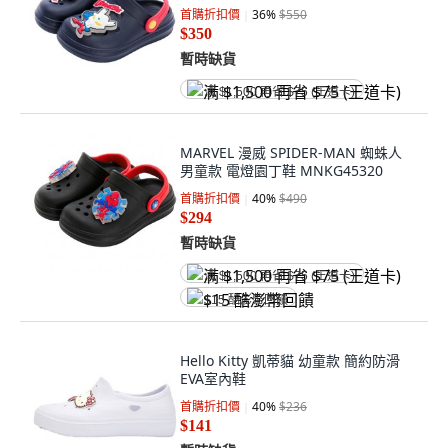
首購折扣價
36
%
$550
$350
暫時缺貨
满 $1,500 再省 $75 (王道卡)
MARVEL 漫威 SPIDER-MAN 蜘蛛人
男童款 電燈園丁鞋 MNKG45320
首購折扣價
40
%
$490
$294
暫時缺貨
满 $1,500 再省 $75 (王道卡)
$15 酷澎幣回饋
Hello Kitty 凱蒂貓 幼童款 簡約防滑
EVA室內鞋
首購折扣價
40
%
$236
$141