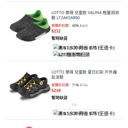
LOTTO 樂得 兒童款 SALINA 輕量洞洞
鞋 LT2AKS6890
首購折扣價
40
%
$420
$252
暫時缺貨
满 $1,500 再省 $75 (王道卡)
$21 酷澎幣回饋
LOTTO 樂得 兒童款 夏日幻彩 戶外護
趾涼鞋
首購折扣價
71
%
$732
$210
暫時缺貨
(
3
)
满 $1,500 再省 $75 (王道卡)