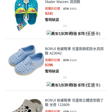
Skater Maizen 洞洞鞋
首購折扣價
40
%
$402
$241
暫時缺貨
(
1
)
满 $1,500 再省 $75 (王道卡)
BORUI 柏睿鞋業 兒童款飾釦防水洞洞
鞋 A23042
首購折扣價
40
%
$328
$196
暫時缺貨
(
1
)
满 $1,500 再省 $75 (王道卡)
BORUI 柏睿鞋業 兒童款立體造型園丁
鞋 米奇 122609
首購折扣價
40
%
$321