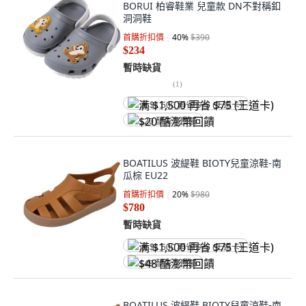
BORUI 柏睿鞋業 兒童款 DN不對稱釦
洞洞鞋
首購折扣價
40
%
$390
$234
暫時缺貨
(
1
)
满 $1,500 再省 $75 (王道卡)
$20 酷澎幣回饋
BOATILUS 波緹鞋 BIOTY兒童涼鞋-南
瓜棕 EU22
首購折扣價
20
%
$980
$780
暫時缺貨
满 $1,500 再省 $75 (王道卡)
$48 酷澎幣回饋
BOATILUS 波緹鞋 BIOTY兒童涼鞋-南