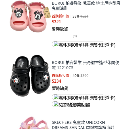
BORUI 柏睿鞋業 兒童款 迪士尼造型魔
鬼氈涼鞋
首購折扣價
38
%
$521
$321
暫時缺貨
(
9
)
满 $1,500 再省 $75 (王道卡)
BORUI 柏睿鞋業 米奇徽章造型休閒便
鞋 12210C5
首購折扣價
40
%
$390
$234
暫時缺貨
满 $1,500 再省 $75 (王道卡)
$20 酷澎幣回饋
SKECHERS 兒童款 UNICORN
DREAMS SANDAL 閃燈標準楦涼鞋