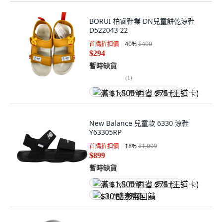
BORUI 柏睿鞋業 DN兒童餅乾涼鞋
D522043 22
首購折扣價
40
%
$490
$294
暫時缺貨
(
1
)
满 $1,500 再省 $75 (王道卡)
New Balance 兒童款 6330 涼鞋
Y63305RP
首購折扣價
18
%
$1,099
$899
暫時缺貨
满 $1,500 再省 $75 (王道卡)
$30 酷澎幣回饋