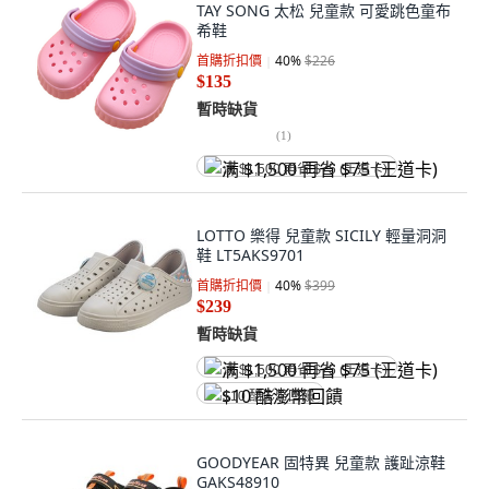
TAY SONG 太松 兒童款 可愛跳色童布
希鞋
首購折扣價
40
%
$226
$135
暫時缺貨
(
1
)
满 $1,500 再省 $75 (王道卡)
LOTTO 樂得 兒童款 SICILY 輕量洞洞
鞋 LT5AKS9701
首購折扣價
40
%
$399
$239
暫時缺貨
满 $1,500 再省 $75 (王道卡)
$10 酷澎幣回饋
GOODYEAR 固特異 兒童款 護趾涼鞋
GAKS48910