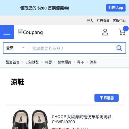
領取您的
$200
首購優惠卷!
打開 App
登入
註冊會員
客服中心
全部
酷澎首頁
火箭速配
母嬰
兒童服飾
鞋子
涼鞋
涼鞋
篩選器
CHOOP 女段厚底輕便布希洞洞鞋
CHWP49200