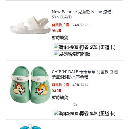
New Balance 兒童款 Nclay 涼鞋
SYNCLAYD
首購折扣價
24
%
$828
$628
暫時缺貨
满 $1,500 再省 $75 (王道卡)
$22 酷澎幣回饋
CHIP 'N' DALE 奇奇蒂蒂 兒童款 立體
造型洞洞防水布希鞋
首購折扣價
40
%
$414
$248
暫時缺貨
(
2
)
满 $1,500 再省 $75 (王道卡)