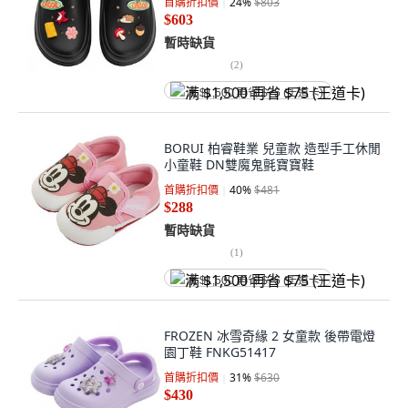
首購折扣價
24
%
$803
$603
暫時缺貨
(
2
)
满 $1,500 再省 $75 (王道卡)
BORUI 柏睿鞋業 兒童款 造型手工休閒
小童鞋 DN雙魔鬼氈寶寶鞋
首購折扣價
40
%
$481
$288
暫時缺貨
(
1
)
满 $1,500 再省 $75 (王道卡)
FROZEN 冰雪奇緣 2 女童款 後帶電燈
園丁鞋 FNKG51417
首購折扣價
31
%
$630
$430