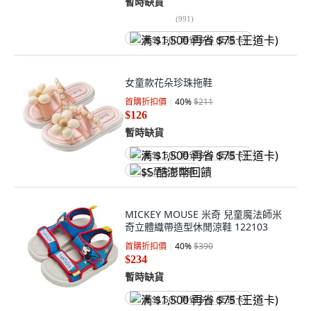
暫時缺貨
(
991
)
满 $1,500 再省 $75 (王道卡)
女童款花朵珍珠拖鞋
首購折扣價
40
%
$211
$126
暫時缺貨
满 $1,500 再省 $75 (王道卡)
$5 酷澎幣回饋
MICKEY MOUSE 米奇 兒童魔法師米
奇立體織帶造型休閒涼鞋 122103
首購折扣價
40
%
$390
$234
暫時缺貨
满 $1,500 再省 $75 (王道卡)