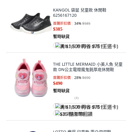
KANGOL 袋鼠 兒童款 休閒鞋
6256167120
首購折扣價
34
%
$585
$385
暫時缺貨
满 $1,500 再省 $75 (王道卡)
THE LITTLE MERMAID 小美人魚 兒童
款 DN公主電燈魔鬼氈厚底休閒鞋
首購折扣價
28
%
$690
$490
暫時缺貨
(
4
)
满 $1,500 再省 $75 (王道卡)
$35 酷澎幣回饋
LOTTO 樂得 兒童款 雲朵洞洞鞋