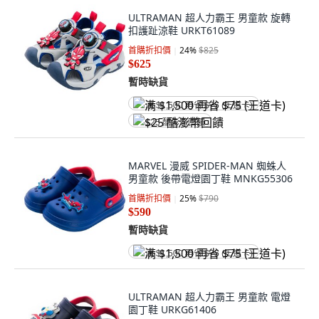
ULTRAMAN 超人力霸王 男童款 旋轉
扣護趾涼鞋 URKT61089
首購折扣價
24
%
$825
$625
暫時缺貨
满 $1,500 再省 $75 (王道卡)
$25 酷澎幣回饋
MARVEL 漫威 SPIDER-MAN 蜘蛛人
男童款 後帶電燈園丁鞋 MNKG55306
首購折扣價
25
%
$790
$590
暫時缺貨
满 $1,500 再省 $75 (王道卡)
ULTRAMAN 超人力霸王 男童款 電燈
園丁鞋 URKG61406