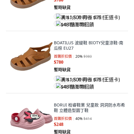
暫時缺貨
满 $1,500 再省 $75 (王道卡)
$48 酷澎幣回饋
BOATILUS 波緹鞋 BIOTY兒童涼鞋-南
瓜棕 EU27
首購折扣價
20
%
$980
$780
暫時缺貨
满 $1,500 再省 $75 (王道卡)
$48 酷澎幣回饋
BORUI 柏睿鞋業 兒童款 洞洞防水布希
鞋 立體造型園丁鞋
首購折扣價
40
%
$414
$248
暫時缺貨