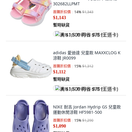
302682LLPMT
首購折扣價
14
%
$1,343
$1,143
暫時缺貨
满 $1,500 再省 $75 (王道卡)
adidas 愛迪達 兒童款 MAXXCLOG K
涼鞋 JR0099
首購折扣價
15
%
$1,312
$1,112
暫時缺貨
满 $1,500 再省 $75 (王道卡)
NIKE 耐吉 Jordan Hydrip GS 兒童款
運動休閒涼鞋 HF5981-500
首購折扣價
15
%
$1,290
$1,090