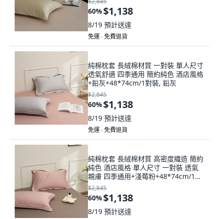
$2,845
$1,138
60
%
8/19
預計送達
免運 ∙ 免費退貨
純棉枕套 長絨棉材質 一對裝 單人尺寸
透氣舒適 四季通用 簡約純色 酒店風格
+鉛灰+48*74cm/1對裝, 鉛灰
$2,845
$1,138
60
%
8/19
預計送達
免運 ∙ 免費退貨
純棉枕套 長絨棉材質 高密度織造 簡約
純色 酒店風格 單人尺寸 一對裝 透氣
親膚 四季通用+淺莓粉+48*74cm/1對
裝, 淺莓粉
$2,845
$1,138
60
%
8/19
預計送達