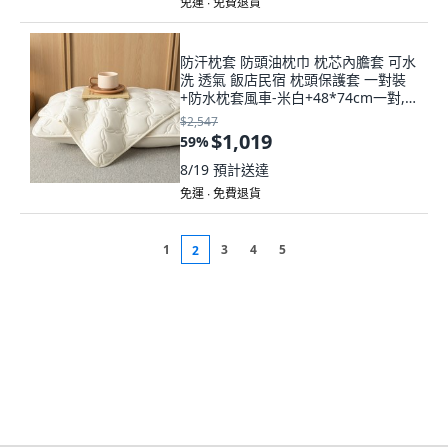
免運 ∙ 免費退貨
防汗枕套 防頭油枕巾 枕芯內膽套 可水
洗 透氣 飯店民宿 枕頭保護套 一對裝
+防水枕套風車-米白+48*74cm一對,
防水枕套風車-米白
$2,547
$1,019
59
%
8/19
預計送達
免運 ∙ 免費退貨
1
3
4
5
2