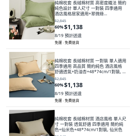
純棉枕套 長絨棉材質 高密度織法 簡約
純色設計 單人尺寸 一對裝 四季通用
酒店風格居家適用+翠微綠
+48*74cm/1對裝, 翠微綠
$2,845
$1,138
60
%
8/19
預計送達
免運 ∙ 免費退貨
純棉枕套 長絨棉材質 一對裝 單人適用
四季通用 高品質 簡約純色 酒店風格
舒適透氣+奶油杏+48*74cm/1對裝, 奶
油杏
$2,845
$1,138
60
%
8/19
預計送達
免運 ∙ 免費退貨
純棉枕套 長絨棉材質 酒店風格 單人尺
寸 一對裝 透氣舒適 四季適用 簡約純
色+仙米色+48*74cm/1對裝, 仙米色