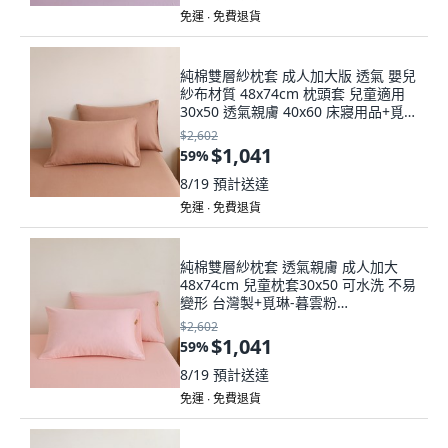
免運 ∙ 免費退貨
純棉雙層紗枕套 成人加大版 透氣 嬰兒
紗布材質 48x74cm 枕頭套 兒童適用
30x50 透氣親膚 40x60 床寢用品+覓
琳-赭石棕+48cmX74cm枕套一對, 覓
$2,602
琳-赭石棕
$1,041
59
%
8/19
預計送達
免運 ∙ 免費退貨
純棉雙層紗枕套 透氣親膚 成人加大
48x74cm 兒童枕套30x50 可水洗 不易
變形 台灣製+覓琳-暮雲粉
+48cmX74cm枕套一對, 覓琳-暮雲粉
$2,602
$1,041
59
%
8/19
預計送達
免運 ∙ 免費退貨