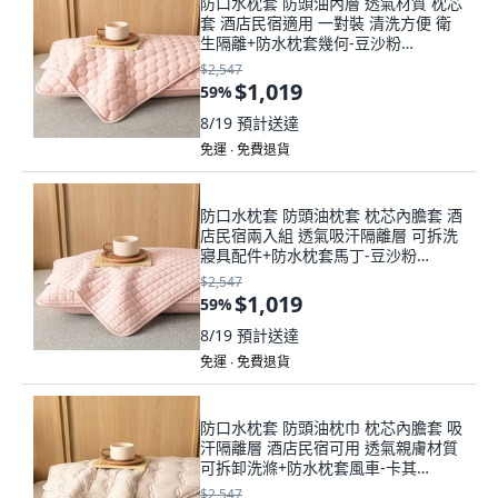
防口水枕套 防頭油內層 透氣材質 枕芯
套 酒店民宿適用 一對裝 清洗方便 衛
生隔離+防水枕套幾何-豆沙粉
+48*74cm一對, 防水枕套幾何-豆沙粉
$2,547
$1,019
59
%
8/19
預計送達
免運 ∙ 免費退貨
防口水枕套 防頭油枕套 枕芯內膽套 酒
店民宿兩入組 透氣吸汗隔離層 可拆洗
寢具配件+防水枕套馬丁-豆沙粉
+48*74cm一對, 防水枕套馬丁-豆沙粉
$2,547
$1,019
59
%
8/19
預計送達
免運 ∙ 免費退貨
防口水枕套 防頭油枕巾 枕芯內膽套 吸
汗隔離層 酒店民宿可用 透氣親膚材質
可拆卸洗滌+防水枕套風車-卡其
+48*74cm一對, 防水枕套風車-卡其
$2,547