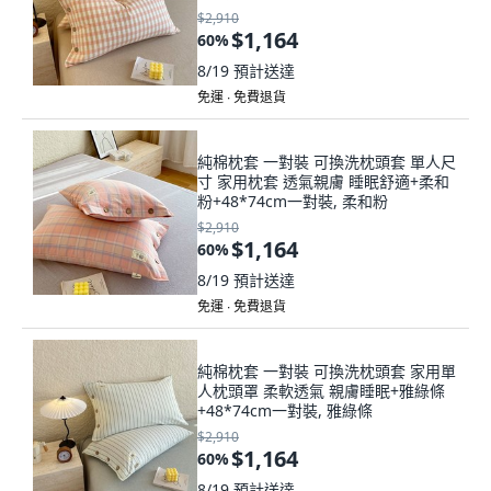
$2,910
$1,164
60
%
8/19
預計送達
免運 ∙ 免費退貨
純棉枕套 一對裝 可換洗枕頭套 單人尺
寸 家用枕套 透氣親膚 睡眠舒適+柔和
粉+48*74cm一對裝, 柔和粉
$2,910
$1,164
60
%
8/19
預計送達
免運 ∙ 免費退貨
純棉枕套 一對裝 可換洗枕頭套 家用單
人枕頭罩 柔軟透氣 親膚睡眠+雅綠條
+48*74cm一對裝, 雅綠條
$2,910
$1,164
60
%
8/19
預計送達