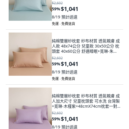
藍+48cmX74cm枕套一對, 覓琳-桃青
$2,602
藍
$1,041
59
%
8/19
預計送達
免運 ∙ 免費退貨
純棉雙層紗枕套 紗布材質 透氣親膚 成
人款 48x74公分 兒童款 30x50公分 枕
頭套 40x60公分 舒適睡眠+覓琳-朱顏
酡+48cmX74cm枕套一對, 覓琳-朱顏
$2,602
酡
$1,041
59
%
8/19
預計送達
免運 ∙ 免費退貨
純棉雙層紗枕套 紗布材質 透氣親膚 成
人加大尺寸 兒童枕頭套 可水洗 台灣製
+覓琳-木槿紫+48cmX74cm枕套一對,
覓琳-木槿紫
$2,602
$1,041
59
%
8/19
預計送達