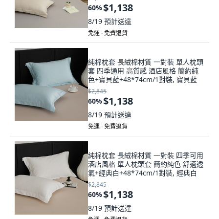
$1,138
60
%
8/19
預計送達
免運 ∙ 免費退貨
純棉枕套 長絨棉材質 一對裝 單人枕頭
套 四季通用 高質感 酒店風格 簡約純
色+寶貝藍+48*74cm/1對裝, 寶貝藍
$2,845
$1,138
60
%
8/19
預計送達
免運 ∙ 免費退貨
純棉枕套 長絨棉材質 一對裝 四季可用
酒店風格 單人枕頭套 簡約純色 舒適透
氣+經典白+48*74cm/1對裝, 經典白
$2,845
$1,138
60
%
8/19
預計送達