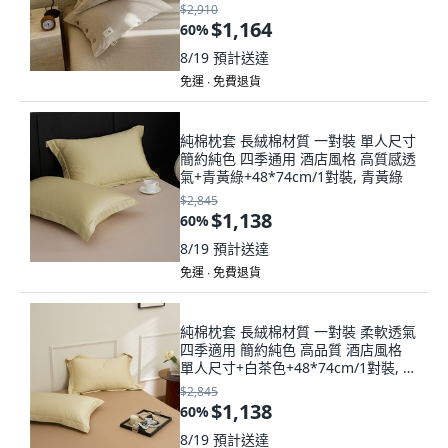
$2,910
$1,164
60
%
8/19
預計送達
免運 ∙ 免費退貨
純棉枕套 長絨棉材質 一對裝 單人尺寸
簡約純色 四季通用 酒店風格 高質感透
氣+青黃綠+48*74cm/1對裝, 青黃綠
$2,845
$1,138
60
%
8/19
預計送達
免運 ∙ 免費退貨
純棉枕套 長絨棉材質 一對裝 柔軟透氣
四季適用 簡約純色 高品質 酒店風格
單人尺寸+白茶色+48*74cm/1對裝, 白
茶色
$2,845
$1,138
60
%
8/19
預計送達