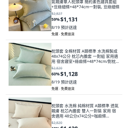
氣親膚單人枕頭罩 簡約素色寢具套組
+豆綠細條+48*74cm一對裝, 豆綠細條
$2,827
$1,131
59
%
8/19
預計送達
免運 ∙ 免費退貨
枕頭套 全棉材質 A類標準 水洗棉製成
48x74公分 枕芯內膽套 一對組 家用適
用 宿舍寢室+綠麻條+48*74cm/對枕
套, 綠麻條
$2,820
$1,128
60
%
8/19
預計送達
免運 ∙ 免費退貨
枕頭套 水洗棉 純棉材質 A類標準 透氣
親膚 枕芯內膽套 雙人一對裝 家用 宿
舍適用 48公分x74公分+咖麻條
+48*74cm/對枕套, 咖麻條
$2,820