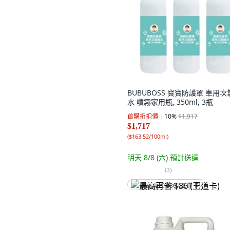
BUBUBOSS 寶寶防護罩 車用次
水 噴霧家用瓶, 350ml, 3瓶
首購折扣價
10
%
$1,917
$1,717
(
$163.52/100ml
)
明天 8/8 (六)
預計送達
(
3
)
最高再省 $86 (王道卡)