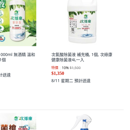
000ml 無酒精 溫和
次氯酸除菌液 補充桶, 1個, 次綠康
1個
健康除菌液4L一入
特價
10
%
$1,500
$1,350
計送達
8/11 星期二
預計送達