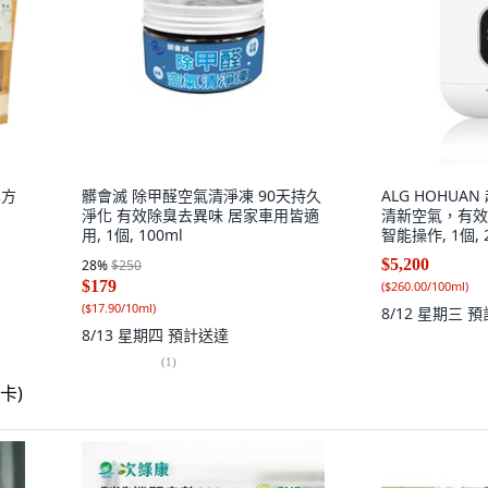
漢方
髒會滅 除甲醛空氣清淨凍 90天持久
ALG HOHU
淨化 有效除臭去異味 居家車用皆適
清新空氣，有效
用, 1個, 100ml
智能操作, 1個, 
$5,200
28
%
$250
$179
(
$260.00/100ml
)
(
$17.90/10ml
)
8/12 星期三
預
8/13 星期四
預計送達
(
1
)