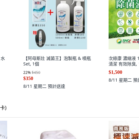
 水
【阿母斯壯 滅菌王】泡製瓶 & 噴瓶
次綠康 濃縮液 1
Set, 1個
清潔 有效除臭, 
$1,500
22
%
$450
$350
8/11 星期二
預
8/11 星期二
預計送達