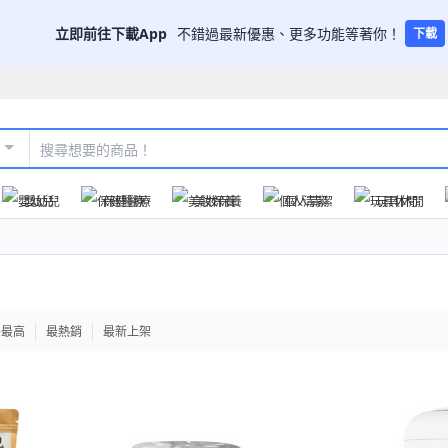
立即前往下載App
不錯過最新優惠、更多功能等著你！
下載
嬰幼兒
保健醫療
美妝保養
個人清潔
玩具休閒
格最高
最熱銷
最新上架