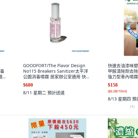
n
GOODFORT/The Flavor Design
快速去油漆味塑
消毒
No115 Breakers Sanitizer太平洋
甲醛清除劑去除
隨身
公園消毒噴霧 居家辦公室適用 快速
強力型車內噴霧
淨化空氣 消除異味 享受清新舒適環
捉劑, 1個, 260
$680
$158
境, 1個
(
$6.08/10ml
)
8/11 星期二
預計送達
8/13 星期四
預
(
1
)