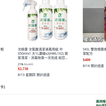
 輕
次綠康 次氯酸清潔液萬用組 中
SKIL 雙效噴霧系
350mlx1 大1L濃縮x2(HWL1X2) 居
家配方
家清潔、消毒除臭一次完成 給您清
$400
新健康的生活環境, 1個
21
%
$3,499
8/14
預計送達
$2,730
8/13 星期四
預計送達