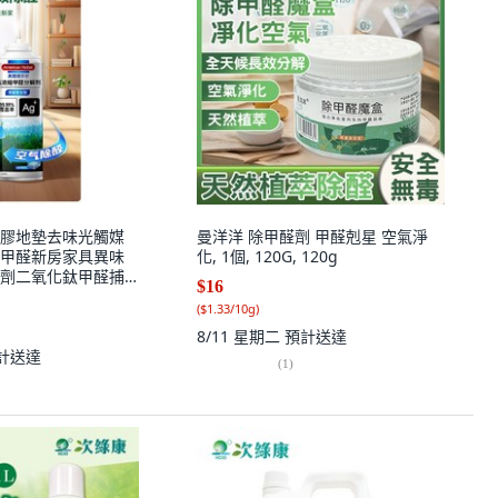
膠地墊去味光觸媒
曼洋洋 除甲醛劑 甲醛剋星 空氣淨
甲醛新房家具異味
化, 1個, 120G, 120g
劑二氧化鈦甲醛捕
$16
ml
(
$1.33/10g
)
8/11 星期二
預計送達
計送達
(
1
)