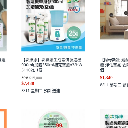
分鐘
【次綠康】次氯酸生成設備製造機
【阿母斯壯 滅
900ml(加贈350ml補充空瓶x3/HW-
機 淨化空氣 去除
S1102), 1個
個
$1,340
50
%
$15,000
$7,488
8/11 星期二
預
8/11 星期二
預計送達