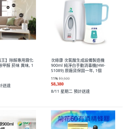
菌王】除醛專用霧化
次綠康 次氯酸生成設備製造機
甲醛 菸味 異味, 1
900ml 純淨白手動消毒機(HW-
S1089) 原廠貨保固一年, 1個
11
%
$9,500
$8,380
計送達
8/11 星期二
預計送達