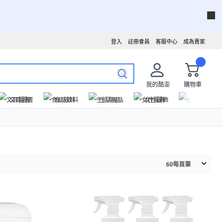
登入
註冊會員
客服中心
成為賣家
我的酷澎
購物車
文具圖書
食品飲料
生活用品
女性服飾
運動戶外
60
每頁筆