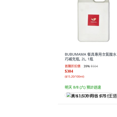
BUBUMAMA 餐具專用次氯酸水
巧補充瓶, 2L, 1瓶
首購折扣價
39
%
$504
$304
(
$15.20/100ml
)
明天 8/8 (六)
預計送達
满 $1,500 再省 $75 (王道卡)