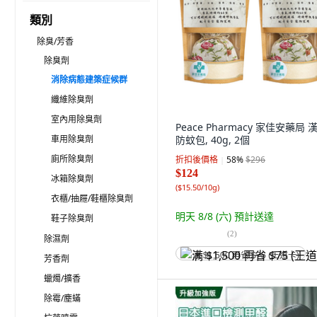
類別
除臭/芳香
除臭劑
消除病態建築症候群
纖維除臭劑
室內用除臭劑
Peace Pharmacy 家佳安藥局 
車用除臭劑
防蚊包, 40g, 2個
廁所除臭劑
折扣後價格
58
%
$296
$124
冰箱除臭劑
(
$15.50/10g
)
衣櫃/抽屜/鞋櫃除臭劑
明天 8/8 (六)
預計送達
鞋子除臭劑
(
2
)
除濕劑
满 $1,500 再省 $75 (王道卡)
芳香劑
蠟燭/擴香
除霉/塵蟎