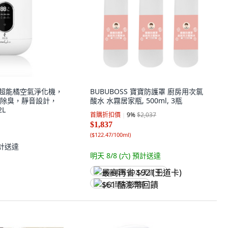
AN 超能橘空氣淨化機，
BUBUBOSS 寶寶防護罩 廚房用次氯
除臭，靜音設計，
酸水 水霧居家瓶, 500ml, 3瓶
2L
首購折扣價
9
%
$2,037
$1,837
(
$122.47/100ml
)
計送達
明天 8/8 (六)
預計送達
最高再省 $92 (王道卡)
$61 酷澎幣回饋