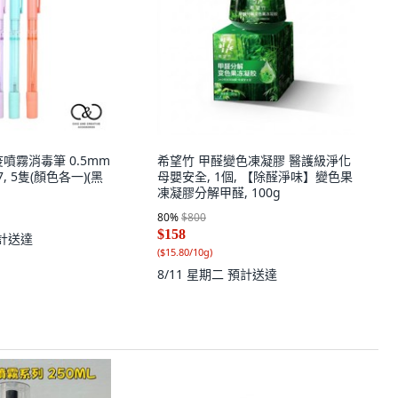
疫噴霧消毒筆 0.5mm
希望竹 甲醛變色凍凝膠 醫護級淨化
07, 5隻(顏色各一)(黑
母嬰安全, 1個, 【除醛淨味】變色果
凍凝膠分解甲醛, 100g
80
%
$800
$158
計送達
(
$15.80/10g
)
8/11 星期二
預計送達