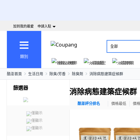
加到我的最愛
申請入駐
全部
類別
爸氣父親節
火箭速配
火箭跨境
酷澎首頁
生活日用
除臭/芳香
除臭劑
消除病態建築症候群
篩選器
消除病態建築症候群
酷澎評分排名
價格最低
價
僅顯示
僅顯示
僅顯示