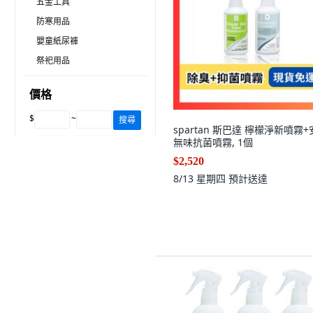
五金工具
防寒用品
嬰童紙尿褲
祭祀用品
價格
$
~
搜尋
spartan 斯巴達 檸檬淨新噴霧
無味抗菌噴霧, 1個
$2,520
8/13 星期四
預計送達