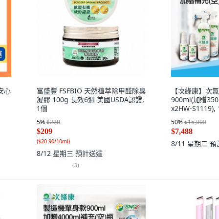
+安心
富盛豐 FSFBIO 天然植萃除甲醛除臭
【次綠康】次氯
凝膠 100g 長效6週 美國USDA認證,
900ml(加贈3
1個
x2HW-S1119),
5
%
$220
50
%
$15,000
$209
$7,488
(
$20.90/10ml
)
8/11 星期二
預
8/12 星期三
預計送達
(
3
)