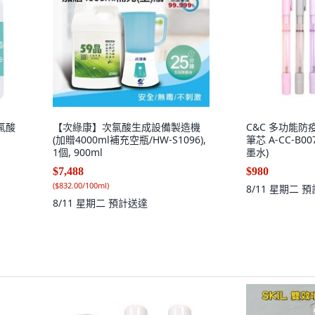
氯酸
【次綠康】次氯酸生成設備製造機
C&C 多功能防
(加贈4000ml補充空瓶/HW-S1096),
筆芯 A-CC-B0
1個, 900ml
墨水)
$7,488
$980
(
$832.00/100ml
)
8/11 星期二
預
8/11 星期二
預計送達