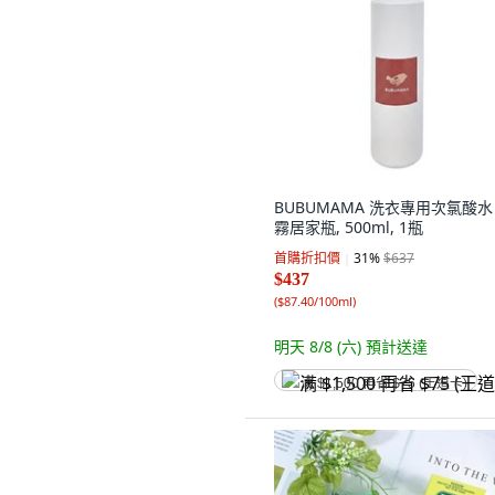
BUBUMAMA 洗衣專用次氯酸水
霧居家瓶, 500ml, 1瓶
首購折扣價
31
%
$637
$437
(
$87.40/100ml
)
明天 8/8 (六)
預計送達
满 $1,500 再省 $75 (王道卡)