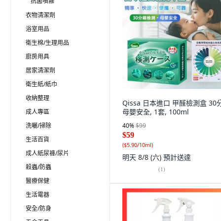
抗菌噴霧
衣物清潔劑
浴室用品
衛生棉/生理用品
廚房用具
居家清潔劑
衛生紙/紙巾
收納整理
Qissa 日本進口 甲醛檢測盒 30
母嬰安全, 1套, 100ml
成人專區
洗曬/掃除
40
%
$99
$59
生活百貨
(
$5.90/10ml
)
成人紙尿褲/尿片
明天 8/8 (六)
預計送達
殺蟲/防蟲
(
1
)
醫療保健
生活電器
安全/防身