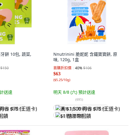
牙餅 10包, 蔬菜,
Nnutrinini 脆妮妮 含鐵寶寶餅, 原
味, 120g, 1盒
$150
首購折扣價
40
%
$106
$63
(
$5.25/10g
)
計送達
明天 8/8 (六)
預計送達
)
(
695
)
省 $75 (王道卡)
满 $1,500 再省 $75 (王道卡)
饋
$1 酷澎幣回饋