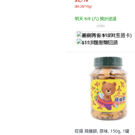
$3,770
(
$6.28/10g
)
明天 8/8 (六)
預計送達
(
100
)
最高再省 $189 (王道卡)
$113 酷澎幣回饋
旺揚 飛機餅, 原味, 150g, 1罐