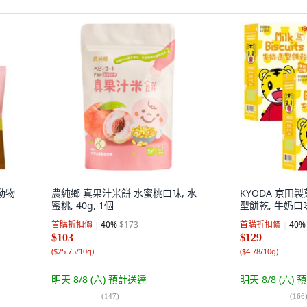
 動物
農純鄉 真果汁米餅 水蜜桃口味, 水
KYODA 京田
蜜桃, 40g, 1個
型餅乾, 牛奶口味,
首購折扣價
40
%
$173
首購折扣價
40
%
$103
$129
(
$25.75/10g
)
(
$4.78/10g
)
明天 8/8 (六)
預計送達
明天 8/8 (六)
預
(
147
)
(
166