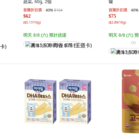
蔬菜, 60g, 2個
罐
首購折扣價
40
%
$104
首購折扣價
40
%
$62
$75
(
$5.17/10g
)
(
$2.89/10g
)
明天 8/8 (六)
預計送達
明天 8/8 (六)
預
(
5
)
满 $1,500 再省 $75 (王道卡)
满 $1,500 再