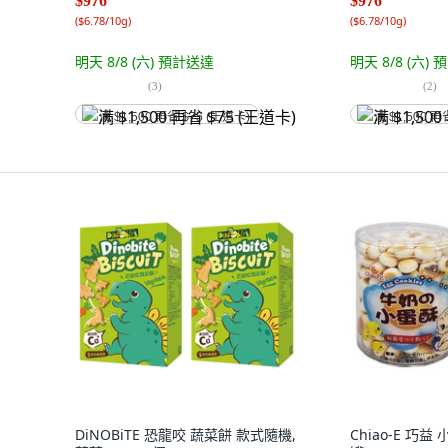
$976
$976
(
$6.78/10g
)
(
$6.78/10g
)
明天 8/8 (六)
預計送達
明天 8/8 (六)
預
(
3
)
(
2
)
满 $1,500 再省 $75 (王道卡)
满 $1,500 再
DiNOBiTE 恐龍咬 蔬菜餅 款式隨機,
Chiao-E 巧益 