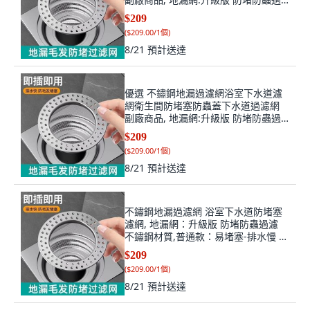
濾 不鏽鋼材質,普通款:易堵塞-排水慢
$209
1個裝 不通用迷, N/A, 普通款
(
$209.00/1個
)
8/21
預計送達
優選 不鏽鋼地漏過濾網浴室下水道濾
網衛生間防堵塞防蟲蓋下水道過濾網
副廠商品, 地漏網:升級版 防堵防蟲過
濾 不鏽鋼材質,普通款:易堵塞-排水慢
$209
1個裝 不通用迷, 不鏽鋼, 普通款
(
$209.00/1個
)
8/21
預計送達
不鏽鋼地漏過濾網 浴室下水道防堵塞
濾網, 地漏網：升級版 防堵防蟲過濾
不鏽鋼材質,普通款：易堵塞-排水慢 1
個裝 不通用迷, N/A
$209
(
$209.00/1個
)
8/21
預計送達