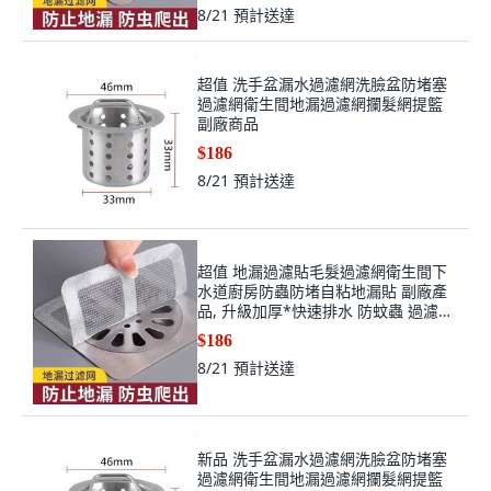
8/21
預計送達
超值 洗手盆漏水過濾網洗臉盆防堵塞
過濾網衛生間地漏過濾網攔髮網提籃
副廠商品
$186
8/21
預計送達
超值 地漏過濾貼毛髮過濾網衛生間下
水道廚房防蟲防堵自粘地漏貼 副廠產
品, 升級加厚*快速排水 防蚊蟲 過濾毛
絮,高品質:消臭防蟲 10貼 通暢防堵塞
$186
8/21
預計送達
新品 洗手盆漏水過濾網洗臉盆防堵塞
過濾網衛生間地漏過濾網攔髮網提籃