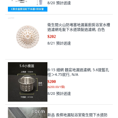
8/20
預計送達
衛生間火山防堵塞地漏蓋廚房浴室水槽
過濾網毛髮下水道頭髮過濾網, 白色
$202
8/21
預計送達
B-15 細網 麵盆地漏過濾網, 5.6提籃孔
徑＞4.75就行, N/A
$200
(
$200.00/1個
)
8/20
預計送達
新品 長條地漏貼浴室衛生間下水道防