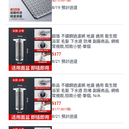
(
$213.00/1個
)
8/19
預計送達
超值 不鏽鋼過濾網 地漏 通用 衛生間
浴室 毛髮 下水道 防堵 副廠商品, 網格
常規款,短款小號-單個
$177
8/21
預計送達
新品 不鏽鋼過濾網 地漏 通用 衛生間
浴室 毛髮 下水道 防堵 副廠商品, 網格
常規款,短款小號-單個, N/A
$177
(
$177.00/1個
)
8/21
預計送達