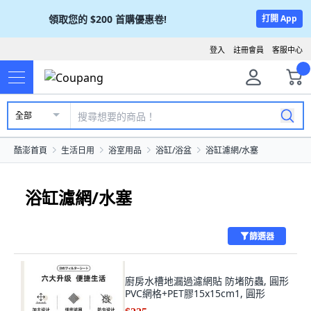
領取您的
$200
首購優惠卷!
打開 App
登入
註冊會員
客服中心
全部
酷澎首頁
生活日用
浴室用品
浴缸/浴盆
浴缸濾網/水塞
浴缸濾網/水塞
篩選器
廚房水槽地漏過濾網貼 防堵防蟲, 圓形
PVC網格+PET膠15x15cm1, 圓形