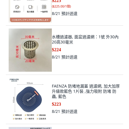
$225
(
$225.00/1個
)
8/21
預計送達
水槽過濾器, 面盆過濾網：1號 外30內
20高30毫米
$224
8/21
預計送達
FAENZA 防堵地漏蓋 過濾網, 加大加厚
升級款藍色 1片裝 ,強力吸附 防堵 防
蟲, 藍色
$223
8/21
預計送達