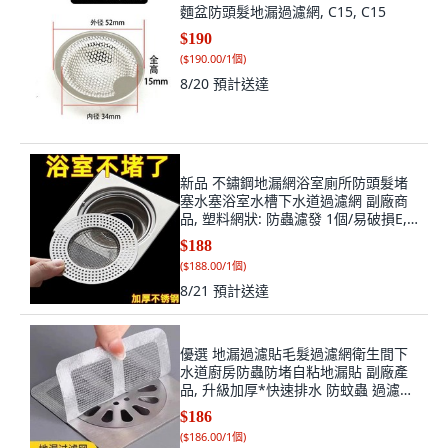
麵盆防頭髮地漏過濾網, C15, C15
$190
(
$190.00/1個
)
8/20
預計送達
新品 不鏽鋼地漏網浴室廁所防頭髮堵
塞水塞浴室水槽下水道過濾網 副廠商
品, 塑料網狀: 防蟲濾發 1個/易破損E,
全新升級: 防蟲濾發 經久耐用E, 塑料網
$188
狀, 1個/易破損
(
$188.00/1個
)
8/21
預計送達
優選 地漏過濾貼毛髮過濾網衛生間下
水道廚房防蟲防堵自粘地漏貼 副廠產
品, 升級加厚*快速排水 防蚊蟲 過濾毛
絮,高品質:消臭防蟲 10貼 通暢防堵塞,
$186
N/A
(
$186.00/1個
)