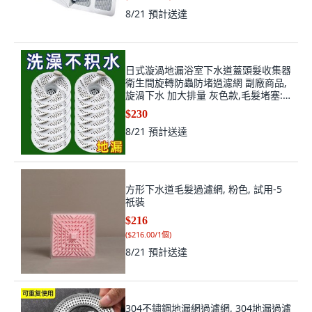
8/21
預計送達
日式漩渦地漏浴室下水道蓋頭髮收集器
衛生間旋轉防蟲防堵過濾網 副廠商品,
旋渦下水 加大排量 灰色款,毛髮堵塞:
排水遲緩 1個裝 下水慢
$230
8/21
預計送達
方形下水道毛髮過濾網, 粉色, 試用-5
祇裝
$216
(
$216.00/1個
)
8/21
預計送達
304不鏽鋼地漏網過濾網, 304地漏過濾