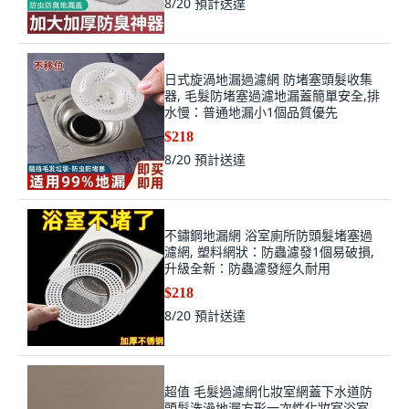
8/20
預計送達
日式旋渦地漏過濾網 防堵塞頭髮收集
器, 毛髮防堵塞過濾地漏蓋簡單安全,排
水慢：普通地漏小1個品質優先
$218
8/20
預計送達
不鏽鋼地漏網 浴室廁所防頭髮堵塞過
濾網, 塑料網狀：防蟲濾發1個易破損,
升級全新：防蟲濾發經久耐用
$218
8/20
預計送達
超值 毛髮過濾網化妝室網蓋下水道防
頭髮洗澡地漏方形一次性化妝室浴室