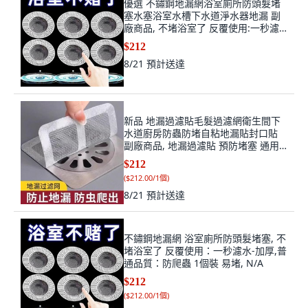
優選 不鏽鋼地漏網浴室廁所防頭髮堵
塞水塞浴室水槽下水道淨水器地漏 副
廠商品, 不堵浴室了 反覆使用:一秒濾
水-加厚,普通品質:防爬蟲 1個裝 易堵
$212
8/21
預計送達
新品 地漏過濾貼毛髮過濾網衛生間下
水道廚房防蟲防堵自粘地漏貼封口貼
副廠商品, 地漏過濾貼 預防堵塞 通用,
甄選品質:防蟲爬出 1片裝 毛髮過濾貼,
$212
地漏過濾貼
(
$212.00/1個
)
8/21
預計送達
不鏽鋼地漏網 浴室廁所防頭髮堵塞, 不
堵浴室了 反覆使用：一秒濾水-加厚,普
通品質：防爬蟲 1個裝 易堵, N/A
$212
(
$212.00/1個
)