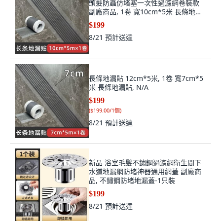
頭髮防蟲仿堵塞一次性過濾網卷裝款
副廠商品, 1卷 寬10cm*5米 長條地漏
貼
$199
8/21
預計送達
長條地漏貼 12cm*5米, 1卷 寬7cm*5
米 長條地漏貼, N/A
$199
(
$199.00/1個
)
8/21
預計送達
新品 浴室毛髮不鏽鋼過濾網衛生間下
水道地漏網防堵神器通用網蓋 副廠商
品, 不鏽鋼防堵地漏蓋-1只裝
$199
8/21
預計送達