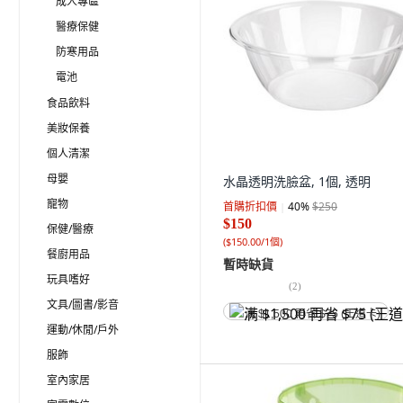
成人專區
醫療保健
防寒用品
電池
食品飲料
美妝保養
個人清潔
母嬰
水晶透明洗臉盆, 1個, 透明
寵物
首購折扣價
40
%
$250
$150
保健/醫療
(
$150.00/1個
)
餐廚用品
暫時缺貨
玩具嗜好
(
2
)
文具/圖書/影音
满 $1,500 再省 $75 (王道卡)
運動/休閒/戶外
服飾
室內家居