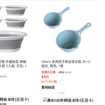
 幫家適 折疊臉盆 伸縮
Okoro 多用途手柄浴室水瓢 大+小
款 5入組, 灰色, 1
組合, 藍色, 1套
首購折扣價
40
%
$193
$195
$115
(
$115.00/1個
)
暫時缺貨
(
155
)
省 $75 (王道卡)
满 $1,500 再省 $75 (王道卡)