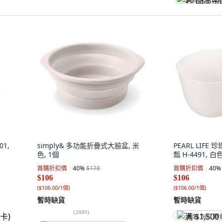
$6 酷澎幣回
1,
simply& 多功能折疊式大臉盆, 米
PEARL LIFE 珍
色, 1個
瓢 H-4491, 白
首購折扣價
40
%
$178
首購折扣價
40
%
$106
$106
(
$106.00/1個
)
(
$106.00/1個
)
暫時缺貨
暫時缺貨
(
2889
)
满 $1,500 再