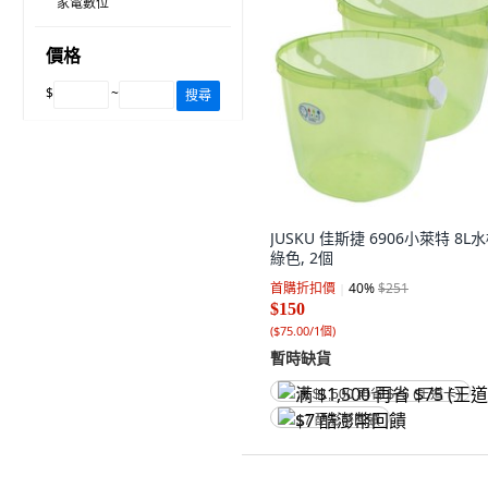
家電數位
價格
$
~
搜尋
JUSKU 佳斯捷 6906小萊特 8L水
綠色, 2個
首購折扣價
40
%
$251
$150
(
$75.00/1個
)
暫時缺貨
满 $1,500 再省 $75 (王道卡)
$7 酷澎幣回饋