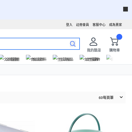
登入
註冊會員
客服中心
成為賣家
我的酷澎
購物車
文具圖書
食品飲料
生活用品
女性服飾
運動戶外
60
每頁筆