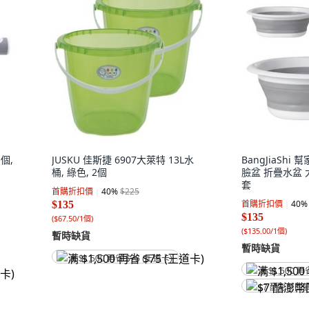
個,
JUSKU 佳斯捷 6907大萊特 13L水
BangJiaShi
桶, 綠色, 2個
臉盆 折疊水盆 大
套
首購折扣價
40
%
$225
首購折扣價
40
%
$135
$135
(
$67.50/1個
)
(
$135.00/1個
)
暫時缺貨
暫時缺貨
满 $1,500 再省 $75 (王道卡)
满 $1,500 再
$7 酷澎幣回