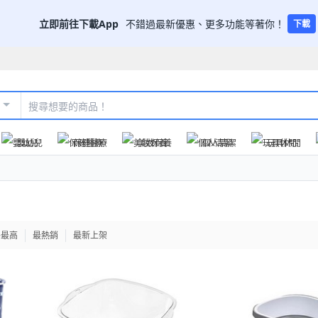
立即前往下載App
不錯過最新優惠、更多功能等著你！
下載
嬰幼兒
保健醫療
美妝保養
個人清潔
玩具休閒
格最高
最熱銷
最新上架