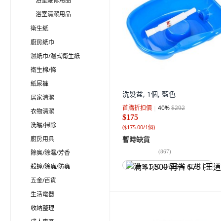
浴室維修用品
浴室清潔用品
衛生紙
廚房紙巾
濕紙巾/濕式衛生紙
衛生棉/條
紙尿褲
洗髮盆, 1個, 藍色
居家清潔
首購折扣價
40
%
$292
衣物清潔
$175
洗曬/掃除
(
$175.00/1個
)
廚房用具
暫時缺貨
(
867
)
除臭/除濕/芳香
殺蟑/除蟲/防蟲
满 $1,500 再省 $75 (王道卡)
五金/百貨
生活電器
收納整理