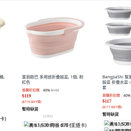
桶,
富翁歐巴 多用途折疊臉盆, 1個, 粉
BangJiaShi
紅色
臉盆 折疊水盆 小
套
首購折扣價
40
%
$199
首購折扣價
40
%
$119
$117
(
$119.00/1個
)
(
$117.00/1個
)
暫時缺貨
暫時缺貨
(
1502
)
满 $1,500 再
满 $1,500 再省 $75 (王道卡)