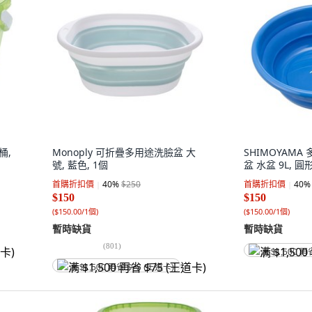
桶,
Monoply 可折疊多用途洗臉盆 大
SHIMOYAM
號, 藍色, 1個
盆 水盆 9L, 圓
首購折扣價
40
%
$250
首購折扣價
40
%
$150
$150
(
$150.00/1個
)
(
$150.00/1個
)
暫時缺貨
暫時缺貨
(
801
)
满 $1,500 再
满 $1,500 再省 $75 (王道卡)