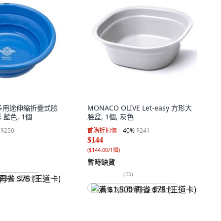
A 多用途伸縮折疊式臉
MONACO OLIVE Let-easy 方形大
形 藍色, 1個
臉盆, 1個, 灰色
$250
首購折扣價
40
%
$241
$144
(
$144.00/1個
)
暫時缺貨
(
25
)
省 $75 (王道卡)
满 $1,500 再省 $75 (王道卡)