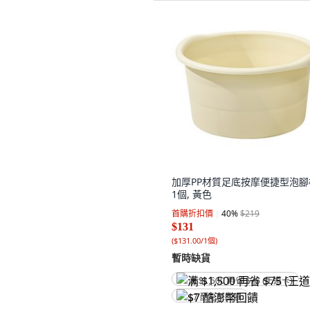
加厚PP材質足底按摩便捷型泡腳
1個, 黃色
首購折扣價
40
%
$219
$131
(
$131.00/1個
)
暫時缺貨
满 $1,500 再省 $75 (王道卡)
$7 酷澎幣回饋