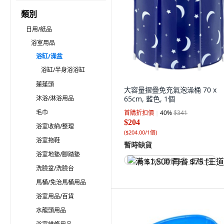
類別
日用/紙品
浴室用品
浴缸/澡盆
浴缸/半身浴浴缸
蓮蓬頭
大容量摺疊免充氣泡澡桶 70 x
沐浴/淋浴用品
65cm, 藍色, 1個
毛巾
首購折扣價
40
%
$341
$204
浴室收納/整理
(
$204.00/1個
)
浴室拖鞋
暫時缺貨
浴室地墊/腳踏墊
满 $1,500 再省 $75 (王道卡)
洗臉盆/洗臉台
馬桶/免治馬桶用品
浴室用品/百貨
水龍頭用品