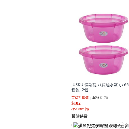
JUSKU 佳斯捷 八寶蓮水盆 小 660
粉色, 2個
首購折扣價
40
%
$170
$102
(
$51.00/1個
)
暫時缺貨
满 $1,500 再省 $75 (王道卡)