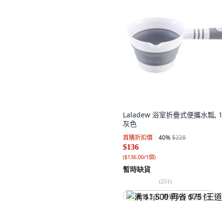
Laladew 浴室折疊式便攜水瓢, 1
灰色
首購折扣價
40
%
$228
$136
(
$136.00/1個
)
暫時缺貨
(
251
)
满 $1,500 再省 $75 (王道卡)