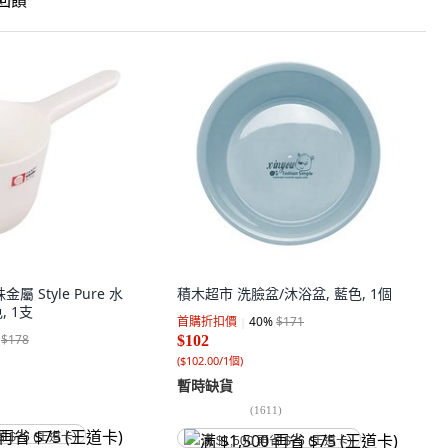
饋
珠金屬 Style Pure 水
積木超市 洗臉盆/沐浴盆, 藍色, 1個
色, 1支
首購折扣價
40
%
$171
$178
$102
(
$102.00/1個
)
暫時缺貨
(
1611
)
省 $75 (王道卡)
满 $1,500 再省 $75 (王道卡)