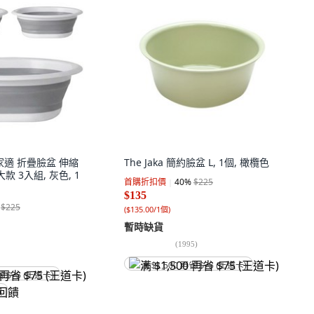
 幫家適 折疊臉盆 伸縮
The Jaka 簡約臉盆 L, 1個, 橄欖色
款 3入組, 灰色, 1
首購折扣價
40
%
$225
$135
$225
(
$135.00/1個
)
暫時缺貨
(
1995
)
满 $1,500 再省 $75 (王道卡)
省 $75 (王道卡)
饋