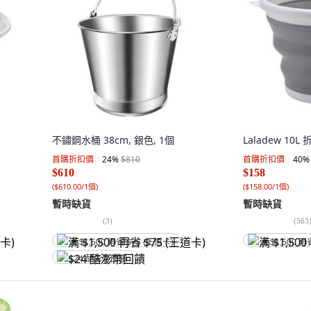
不鏽鋼水桶 38cm, 銀色, 1個
Laladew 10L
首購折扣價
24
%
$810
首購折扣價
40
%
$610
$158
(
$610.00/1個
)
(
$158.00/1個
)
暫時缺貨
暫時缺貨
(
3
)
(
563
满 $1,500 再省 $75 (王道卡)
满 $1,500 再
$24 酷澎幣回饋