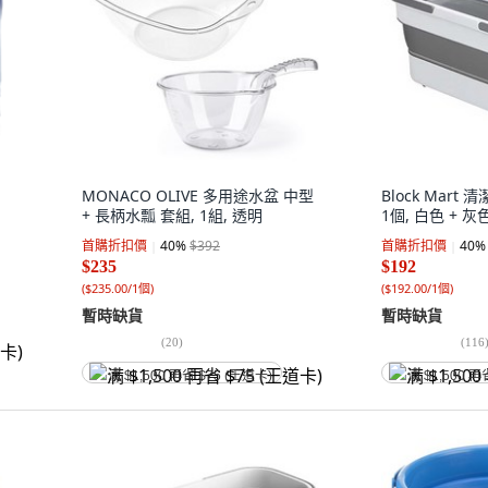
MONACO OLIVE 多用途水盆 中型
Block Mar
+ 長柄水瓢 套組, 1組, 透明
1個, 白色 + 灰
首購折扣價
40
%
$392
首購折扣價
40
%
$235
$192
(
$235.00/1個
)
(
$192.00/1個
)
暫時缺貨
暫時缺貨
(
20
)
(
116
满 $1,500 再省 $75 (王道卡)
满 $1,500 再