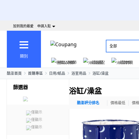
加到我的最愛
申請入駐
全部
類別
爸氣父親節
火箭速配
火箭跨境
酷澎首頁
首購專區
日用/紙品
浴室用品
浴缸/澡盆
篩選器
浴缸/澡盆
酷澎評分排名
價格最低
價
僅顯示
僅顯示
僅顯示