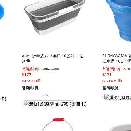
abm 折疊式方形水桶 10公升, 1個,
SHIMOYAM
灰色
式水桶 10L, 1
首購折扣價
40
%
$288
首購折扣價
40
%
$172
$171
(
$172.00/1個
)
(
$171.00/1個
)
暫時缺貨
暫時缺貨
(
25
)
满 $1,500 再
满 $1,500 再省 $75 (王道卡)