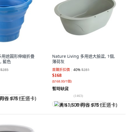
A 多用途圓形伸縮折疊
Nature Living 多用途大臉盆, 1個,
個, 藍色
薄荷灰
$285
首購折扣價
40
%
$281
$168
(
$168.00/1個
)
暫時缺貨
(
1463
)
省 $75 (王道卡)
满 $1,500 再省 $75 (王道卡)