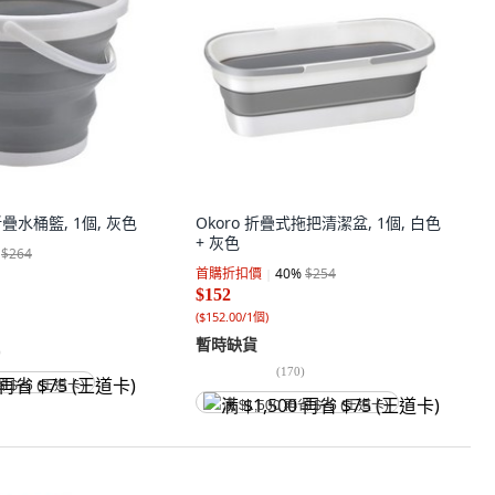
 折疊水桶籃, 1個, 灰色
Okoro 折疊式拖把清潔盆, 1個, 白色
+ 灰色
$264
首購折扣價
40
%
$254
$152
(
$152.00/1個
)
暫時缺貨
)
(
170
)
省 $75 (王道卡)
满 $1,500 再省 $75 (王道卡)