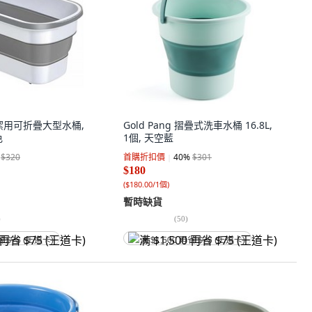
t 清潔用可折疊大型水桶,
Gold Pang 摺疊式洗車水桶 16.8L,
色
1個, 天空藍
$320
首購折扣價
40
%
$301
$180
(
$180.00/1個
)
暫時缺貨
)
(
50
)
省 $75 (王道卡)
满 $1,500 再省 $75 (王道卡)