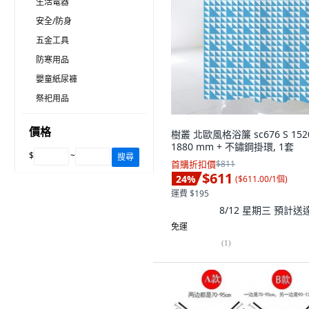
生活電器
安全/防身
五金工具
防寒用品
嬰童紙尿褲
祭祀用品
價格
樹叢 北歐風格浴簾 sc676 S 1520
1880 mm + 不鏽鋼掛環, 1套
$
~
搜尋
首購折扣價
$811
$611
24
%
(
$611.00/1個
)
運費 $195
8/12 星期三
預計送
免運
(
1
)