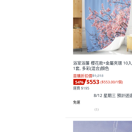
浴室浴簾 櫻花款+金屬夾環 10入
1套, 多彩(混合)顏色
首購折扣價
$1,213
$553
54
%
(
$553.00/1個
)
運費 $195
8/12 星期三
預計送
免運
(
1
)