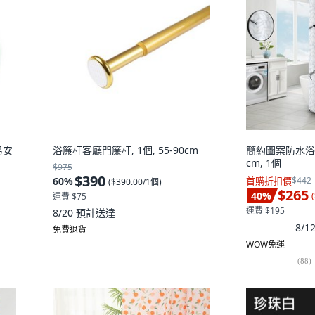
易安
浴簾杆客廳門簾杆, 1個, 55-90cm
簡約圖案防水浴簾 T
cm, 1個
$975
$390
60
%
首購折扣價
$442
(
$390.00/1個
)
$265
40
%
(
運費 $75
運費 $195
8/20
預計送達
8/
免費退貨
WOW免運
(
88
)