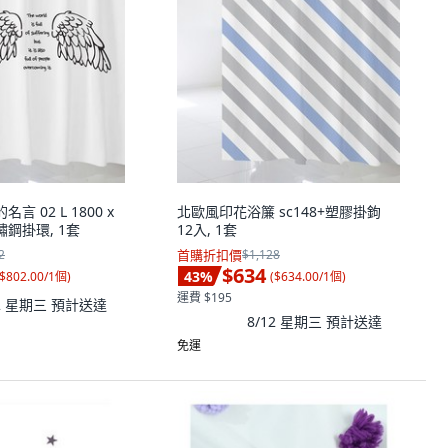
言 02 L 1800 x
北歐風印花浴簾 sc148+塑膠掛鉤
不鏽鋼掛環, 1套
12入, 1套
2
首購折扣價
$1,128
$634
43
%
$802.00/1個
)
(
$634.00/1個
)
運費 $195
12 星期三
預計送達
8/12 星期三
預計送達
免運