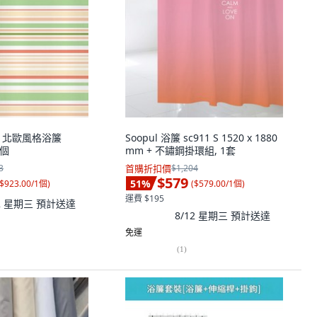
pul 北歐風格浴簾
Soopul 浴簾 sc911 S 1520 x 1880
1個
mm + 不鏽鋼掛環組, 1套
3
首購折扣價
$1,204
$579
51
%
$923.00/1個
)
(
$579.00/1個
)
運費 $195
12 星期三
預計送達
8/12 星期三
預計送達
免運
(
1
)