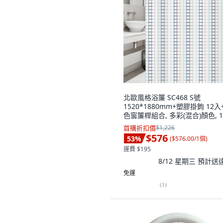
北歐風格浴簾 SC468 S號
1520*1880mm+塑膠掛鉤 12入
色窗簾桿組合, 多彩(混合)顏色, 
首購折扣價
$1,226
$576
53
%
(
$576.00/1個
)
運費 $195
8/12 星期三
預計送
免運
(
1
)