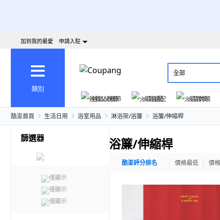
加到我的最愛
申請入駐
全部
類別
爸氣父親節
火箭速配
火箭跨境
酷澎首頁
生活日用
浴室用品
淋浴架/浴簾
浴簾/伸縮桿
篩選器
浴簾/伸縮桿
酷澎評分排名
價格最低
價
僅顯示
僅顯示
僅顯示