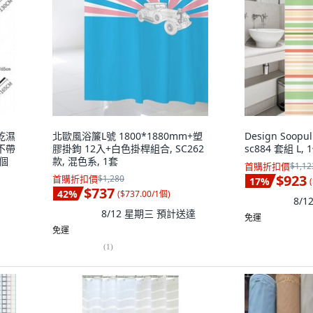
乾濕
北歐風浴簾L號 1800*1880mm+塑
Design Soo
不帶
膠掛鉤 12入+白色掛桿組合, SC262
sc884 套組 L, 
1個
款, 混色系, 1套
首購折扣價
$1,12
$923
首購折扣價
$1,280
17
%
(
$737
42
%
(
$737.00/1個
)
8/
8/12 星期三
預計送達
免運
免運
(
1
)