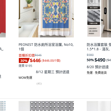
PEONIST 防水廁所浴室浴簾, No10,
防水浴簾套裝 免
入,
1個
1.5*1.8 - 淺灰,
$980
首購折扣價
$646
$490
$446
50
%
(
$4
30
%
(
$446.00/1個
)
運費 $195
8/20
預計送達
8/12 星期三
預計送達
免運 ∙ 免費退貨
達
WOW免運
(
41
)