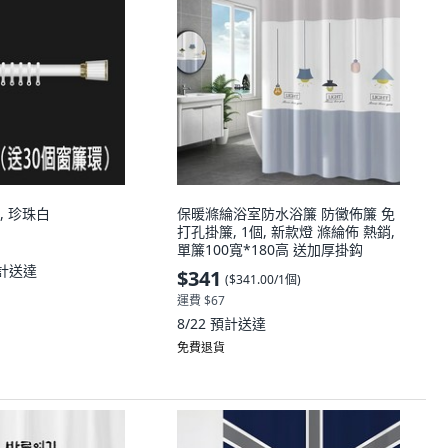
, 珍珠白
保暖滌綸浴室防水浴簾 防黴佈簾 免
打孔掛簾, 1個, 新款燈 滌綸佈 熱銷,
單簾100寬*180高 送加厚掛鈎
計送達
$341
(
$341.00/1個
)
運費 $67
8/22
預計送達
免費退貨