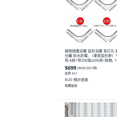
磁吸摺疊浴簾 弧形浴簾 免打孔 
分離 防水防霉, （單買弧形幹）
帘,A款+帘200寬x200高+掛鉤, 
$699
(
$699.00/1個
)
運費 $67
8/20
預計送達
免費退貨