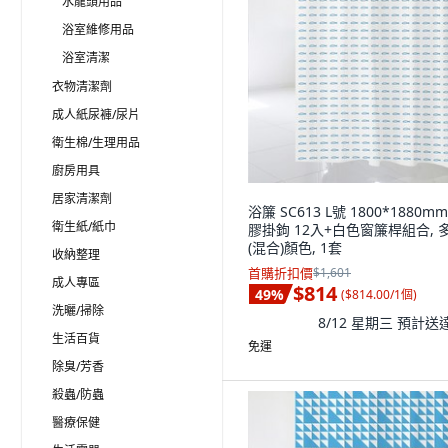
水龍頭用品
浴室維修用品
浴室清潔
衣物清潔劑
成人紙尿褲/尿片
衛生棉/生理用品
廚房用具
居家清潔劑
浴簾 SC613 L號 1800*1880m
衛生紙/紙巾
膠掛鉤 12入+白色窗簾桿組合, 
(混合)顏色, 1套
收納整理
首購折扣價
$1,601
成人專區
$814
49
%
(
$814.00/1個
)
洗曬/掃除
8/12 星期三
預計送
生活百貨
免運
除臭/芳香
殺蟲/防蟲
醫療保健