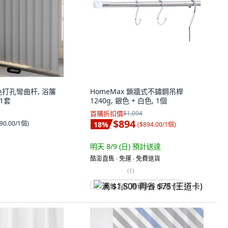
打孔彎曲杆, 浴簾
HomeMax 鎖牆式不鏽鋼吊桿
 1套
1240g, 銀色 + 白色, 1個
首購折扣價
$1,094
$894
90.00/1個
)
18
%
(
$894.00/1個
)
明天 8/9 (日)
預計送達
酷澎直售 ∙ 免運 ∙ 免費退貨
(
1
)
满 $1,500 再省 $75 (王道卡)