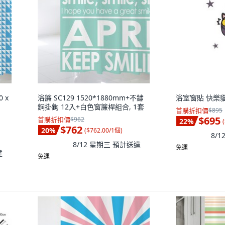
 x
浴簾 SC129 1520*1880mm+不鏽
浴室窗貼 快樂貓
鋼掛鉤 12入+白色窗簾桿組合, 1套
首購折扣價
$895
$695
首購折扣價
$962
22
%
(
$762
20
%
(
$762.00/1個
)
8/
8/12 星期三
預計送達
免運
達
免運