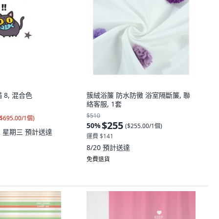
 8, 混合色
簇絨浴簾 防水防黴 浴室隔斷簾, 聯
絡客服, 1套
$510
$695.00/1個
)
$255
50
%
(
$255.00/1個
)
12 星期三
預計送達
運費 $141
8/20
預計送達
免費退貨