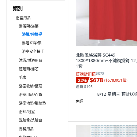
類別
浴室用品
淋浴架/浴簾
浴簾/伸縮桿
淋浴立桿/架
浴室安全扶手
北歐風格浴簾 SC449
1800*1880mm+不鏽鋼掛鉤 12
沐浴/淋浴用品
1套
蓮蓬頭/濾芯
首購折扣價
$878
毛巾
$678
22
%
(
$678.00/1個
)
浴室收納/整理
運費 $195
8/12 星期三
預計送
浴室用品/百貨
免運
浴室地墊/腳踏墊
浴缸/浴盆
洗臉盆/洗臉台
馬桶用品