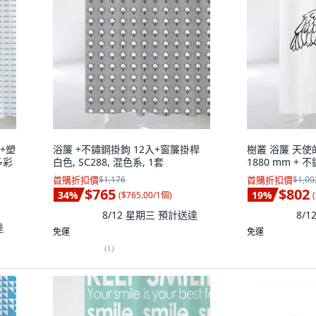
m+塑
浴簾 +不鏽鋼掛鉤 12入+窗簾掛桿
樹叢 浴簾 天使的名
多彩
白色, SC288, 混色系, 1套
1880 mm + 
首購折扣價
$1,176
首購折扣價
$1,00
$765
$802
34
%
19
%
(
$765.00/1個
)
(
8/12 星期三
預計送達
8/
達
免運
免運
(
1
)