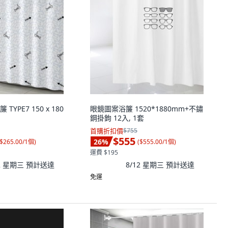
YPE7 150 x 180
眼鏡圖案浴簾 1520*1880mm+不鏽
鋼掛鉤 12入, 1套
首購折扣價
$755
$555
26
%
$265.00/1個
)
(
$555.00/1個
)
運費 $195
12 星期三
預計送達
8/12 星期三
預計送達
免運