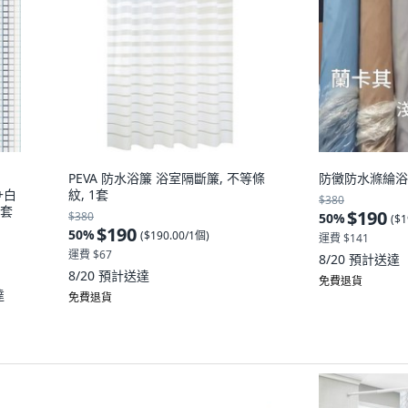
PEVA 防水浴簾 浴室隔斷簾, 不等條
防黴防水滌綸浴簾
+白
紋, 1套
$380
1套
$190
$380
50
%
(
$1
$190
50
%
(
$190.00/1個
)
運費 $141
運費 $67
8/20
預計送達
8/20
預計送達
免費退貨
達
免費退貨