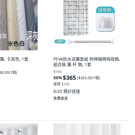
, 卡其色, 1套
PEVA防水浴簾套組 附伸縮桿與掛鉤,
組合裝 簾 杆 鉤, 1套
$730
90.00/1個
)
$365
50
%
(
$365.00/1個
)
運費 $141
8/20
預計送達
免費退貨