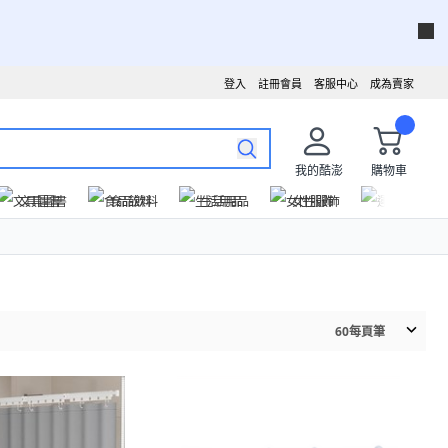
登入
註冊會員
客服中心
成為賣家
我的酷澎
購物車
文具圖書
食品飲料
生活用品
女性服飾
運動戶外
60
每頁筆