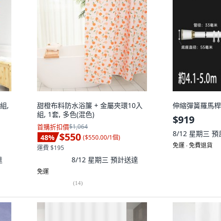
組,
甜橙布料防水浴簾 + 金屬夾環10入
伸縮彈簧羅馬桿
組, 1套, 多色(混色)
$919
首購折扣價
$1,064
8/12 星期三
預
$550
48
%
(
$550.00/1個
)
免運 ∙ 免費退貨
運費 $195
達
8/12 星期三
預計送達
免運
(
14
)