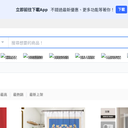
立即前往下載App
不錯過最新優惠、更多功能等著你！
下載
嬰幼兒
保健醫療
美妝保養
個人清潔
玩具休閒
格最高
最熱銷
最新上架