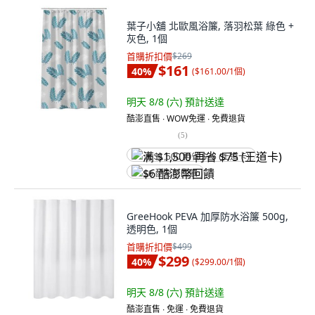
葉子小舖 北歐風浴簾, 落羽松葉 綠色 +
灰色, 1個
首購折扣價
$269
$161
40
%
(
$161.00/1個
)
明天 8/8 (六)
預計送達
酷澎直售 ∙ WOW免運 ∙ 免費退貨
(
5
)
满 $1,500 再省 $75 (王道卡)
$6 酷澎幣回饋
GreeHook PEVA 加厚防水浴簾 500g,
透明色, 1個
首購折扣價
$499
$299
40
%
(
$299.00/1個
)
明天 8/8 (六)
預計送達
酷澎直售 ∙ 免運 ∙ 免費退貨