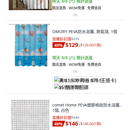
明天 8/8 (六)
預計送達
酷澎直售 ∙ WOW免運 ∙ 免費退貨
(
9
)
OMORY PEVA防水浴簾, 熱氣球, 1個
首購折扣價
$215
$129
40
%
(
$129.00/1個
)
明天 8/8 (六)
預計送達
酷澎直售 ∙ WOW免運 ∙ 免費退貨
(
8
)
满 $1,500 再省 $75 (王道卡)
$5 酷澎幣回饋
comet Home PEVA塑膠格紋防水浴簾,
1個, 白色
首購折扣價
$244
$146
40
%
(
$146.00/1個
)