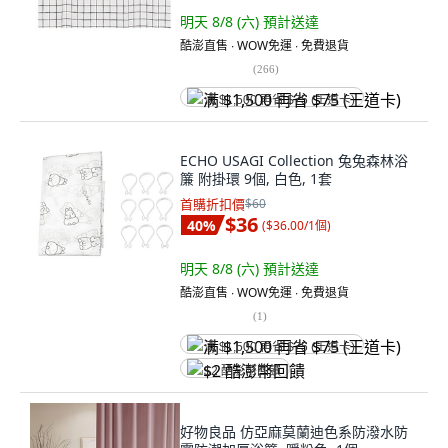
明天 8/8 (六)
預計送達
酷澎直售 ∙ WOW免運 ∙ 免費退貨
(
266
)
满 $1,500 再省 $75 (王道卡)
ECHO USAGI Collection 兔兔森林浴
簾 附掛環 9個, 白色, 1套
首購折扣價
$60
$36
40
%
(
$36.00/1個
)
明天 8/8 (六)
預計送達
酷澎直售 ∙ WOW免運 ∙ 免費退貨
(
1
)
满 $1,500 再省 $75 (王道卡)
$2 酷澎幣回饋
好物良品 仿亞麻莫蘭迪色系防潑水防