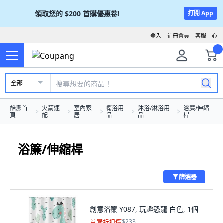
領取您的
$200
首購優惠卷!
打開 App
登入
註冊會員
客服中心
全部
酷澎首
火箭速
室內家
衛浴用
沐浴/淋浴用
浴簾/伸縮
頁
配
居
品
品
桿
浴簾/伸縮桿
篩選器
創意浴簾 Y087, 玩趣恐龍 白色, 1個
首購折扣價
$233