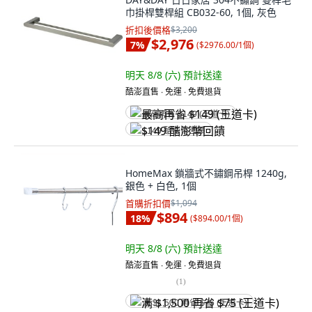
巾掛桿雙桿組 CB032-60, 1個, 灰色
折扣後價格
$3,200
$2,976
7
%
(
$2976.00/1個
)
明天 8/8 (六)
預計送達
酷澎直售 ∙ 免運 ∙ 免費退貨
最高再省 $149 (王道卡)
$149 酷澎幣回饋
HomeMax 鎖牆式不鏽鋼吊桿 1240g,
銀色 + 白色, 1個
首購折扣價
$1,094
$894
18
%
(
$894.00/1個
)
明天 8/8 (六)
預計送達
酷澎直售 ∙ 免運 ∙ 免費退貨
(
1
)
满 $1,500 再省 $75 (王道卡)