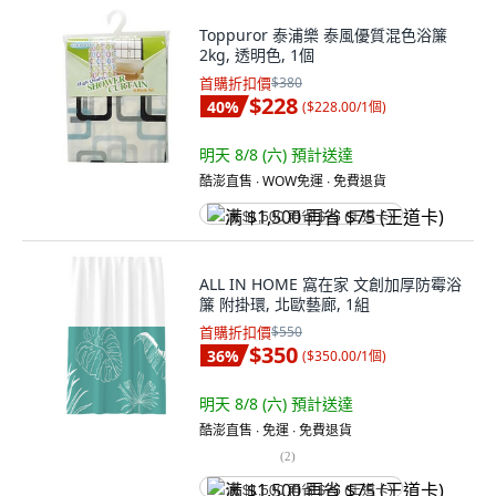
Toppuror 泰浦樂 泰風優質混色浴簾
2kg, 透明色, 1個
首購折扣價
$380
$228
40
%
(
$228.00/1個
)
明天 8/8 (六)
預計送達
酷澎直售 ∙ WOW免運 ∙ 免費退貨
满 $1,500 再省 $75 (王道卡)
ALL IN HOME 窩在家 文創加厚防霉浴
簾 附掛環, 北歐藝廊, 1組
首購折扣價
$550
$350
36
%
(
$350.00/1個
)
明天 8/8 (六)
預計送達
酷澎直售 ∙ 免運 ∙ 免費退貨
(
2
)
满 $1,500 再省 $75 (王道卡)