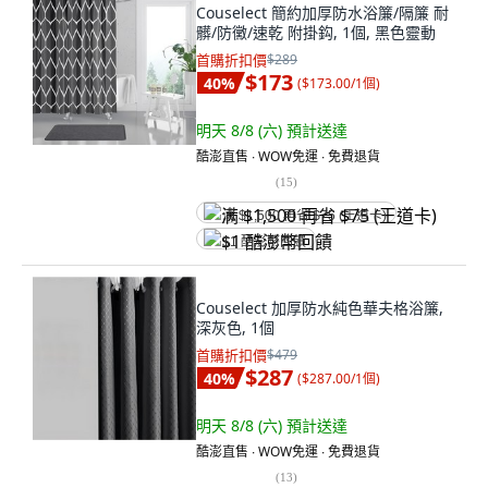
Couselect 簡約加厚防水浴簾/隔簾 耐
髒/防黴/速乾 附掛鈎, 1個, 黑色靈動
首購折扣價
$289
$173
40
%
(
$173.00/1個
)
明天 8/8 (六)
預計送達
酷澎直售 ∙ WOW免運 ∙ 免費退貨
(
15
)
满 $1,500 再省 $75 (王道卡)
$1 酷澎幣回饋
Couselect 加厚防水純色華夫格浴簾,
深灰色, 1個
首購折扣價
$479
$287
40
%
(
$287.00/1個
)
明天 8/8 (六)
預計送達
酷澎直售 ∙ WOW免運 ∙ 免費退貨
(
13
)