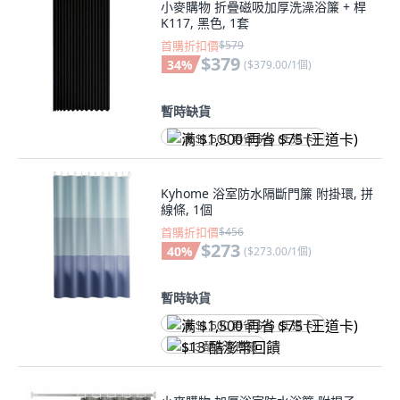
小麥購物 折疊磁吸加厚洗澡浴簾 + 桿
K117, 黑色, 1套
首購折扣價
$579
$379
34
%
(
$379.00/1個
)
暫時缺貨
满 $1,500 再省 $75 (王道卡)
Kyhome 浴室防水隔斷門簾 附掛環, 拼
線條, 1個
首購折扣價
$456
$273
40
%
(
$273.00/1個
)
暫時缺貨
满 $1,500 再省 $75 (王道卡)
$13 酷澎幣回饋