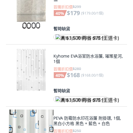
首購折扣價
$299
$179
40
%
(
$179.00/1個
)
暫時缺貨
满 $1,500 再省 $75 (王道卡)
Kyhome EVA浴室防水浴簾, 璀璨星河,
1個
首購折扣價
$280
$168
40
%
(
$168.00/1個
)
暫時缺貨
满 $1,500 再省 $75 (王道卡)
PEVA 防霉防水印花浴簾 附掛環, 1個,
黑白小方格 黑色 + 藍色 + 白色
首購折扣價
$250