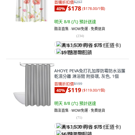
首購折扣價
$297
$178
40
%
(
$178.00/1個
)
明天 8/8 (六)
預計送達
酷澎直售 ∙ WOW免運 ∙ 免費退貨
(
234
)
满 $1,500 再省 $75 (王道卡)
$9 酷澎幣回饋
AHOYE PEVA免打孔加厚防霉防水浴簾
乾濕分離 淋浴間 附掛環, 灰色, 1個
首購折扣價
$199
$119
40
%
(
$119.00/1個
)
明天 8/8 (六)
預計送達
酷澎直售 ∙ WOW免運 ∙ 免費退貨
(
71
)
满 $1,500 再省 $75 (王道卡)
$6 酷澎幣回饋