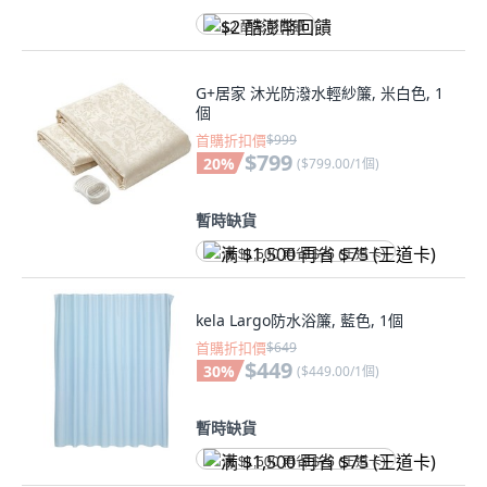
$2 酷澎幣回饋
G+居家 沐光防潑水輕紗簾, 米白色, 1
個
首購折扣價
$999
$799
20
%
(
$799.00/1個
)
暫時缺貨
满 $1,500 再省 $75 (王道卡)
kela Largo防水浴簾, 藍色, 1個
首購折扣價
$649
$449
30
%
(
$449.00/1個
)
暫時缺貨
满 $1,500 再省 $75 (王道卡)