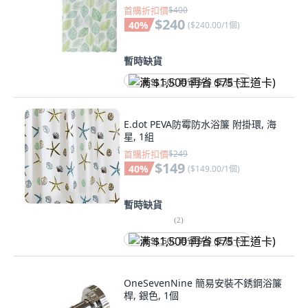
首購折扣價
$400
$240
40
%
(
$240.00/1個
)
暫時缺貨
满 $1,500 再省 $75 (王道卡)
E.dot PEVA防霉防水浴簾 附掛環, 海
星, 1組
首購折扣價
$249
$149
40
%
(
$149.00/1個
)
暫時缺貨
(
2
)
满 $1,500 再省 $75 (王道卡)
OneSevenNine 簡易安裝不銹鋼浴簾
桿, 銀色, 1個