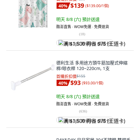
$139
40
%
(
$139.00/1個
)
明天 8/8 (六)
預計送達
酷澎直售 ∙ WOW免運 ∙ 免費退貨
(
18
)
满 $1,500 再省 $75 (王道卡)
德利生活 多用途方頭牛筋加壓式伸縮
桿/晾衣桿 120~220cm, 1支
首購折扣價
$155
$93
40
%
(
$93.00/1個
)
明天 8/8 (六)
預計送達
酷澎直售 ∙ WOW免運 ∙ 免費退貨
(
636
)
满 $1,500 再省 $75 (王道卡)
DAY&DAY 日日家居 304不鏽鋼 雙桿毛