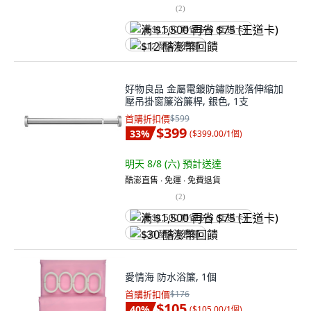
(
2
)
满 $1,500 再省 $75 (王道卡)
$12 酷澎幣回饋
好物良品 金屬電鍍防鏽防脫落伸縮加
壓吊掛窗簾浴簾桿, 銀色, 1支
首購折扣價
$599
$399
33
%
(
$399.00/1個
)
明天 8/8 (六)
預計送達
酷澎直售 ∙ 免運 ∙ 免費退貨
(
2
)
满 $1,500 再省 $75 (王道卡)
$30 酷澎幣回饋
愛情海 防水浴簾, 1個
首購折扣價
$176
$105
40
%
(
$105.00/1個
)