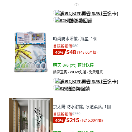
(
5
)
满 $1,500 再省 $75 (王道卡)
$15 酷澎幣回饋
時尚防水浴簾, 海星, 1個
首購折扣價
$80
$48
40
%
(
$48.00/1個
)
明天 8/8 (六)
預計送達
酷澎直售 ∙ WOW免運 ∙ 免費退貨
满 $1,500 再省 $75 (王道卡)
$2 酷澎幣回饋
京太陽 防水浴簾, 冰透柔葉, 1個
首購折扣價
$359
$215
40
%
(
$215.00/1個
)