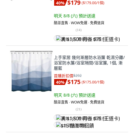
$179
40
%
(
$179.00/1個
)
明天 8/8 (六)
預計送達
酷澎直售 ∙ WOW免運 ∙ 免費退貨
(
14
)
满 $1,500 再省 $75 (王道卡)
上手家居 幾何漸層防水浴簾 乾濕分離/
浴室防水簾/浴室隔間/浴室簾, 1個, 漸
層藍
首購折扣價
$292
$175
40
%
(
$175.00/1個
)
明天 8/8 (六)
預計送達
酷澎直售 ∙ WOW免運 ∙ 免費退貨
(
21
)
满 $1,500 再省 $75 (王道卡)
$15 酷澎幣回饋