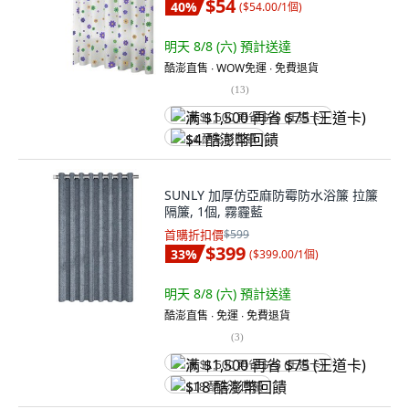
$54
40
%
(
$54.00/1個
)
明天 8/8 (六)
預計送達
酷澎直售 ∙ WOW免運 ∙ 免費退貨
(
13
)
满 $1,500 再省 $75 (王道卡)
$4 酷澎幣回饋
SUNLY 加厚仿亞麻防霉防水浴簾 拉簾
隔簾, 1個, 霧霾藍
首購折扣價
$599
$399
33
%
(
$399.00/1個
)
明天 8/8 (六)
預計送達
酷澎直售 ∙ 免運 ∙ 免費退貨
(
3
)
满 $1,500 再省 $75 (王道卡)
$18 酷澎幣回饋