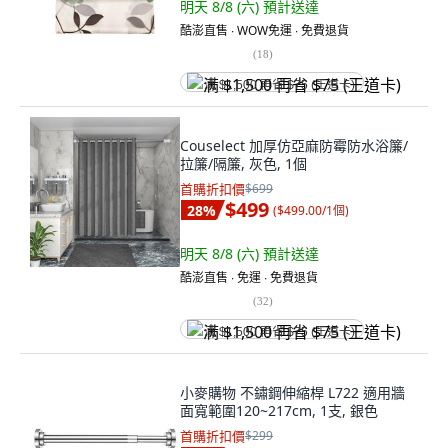
明天 8/8 (六)
預計送達
酷澎直售 ∙ WOW免運 ∙ 免費退貨
(
18
)
满 $1,500 再省 $75 (王道卡)
Couselect 加厚仿亞麻防霉防水浴簾/
拉簾/隔簾, 灰色, 1個
首購折扣價
$699
$499
28
%
(
$499.00/1個
)
明天 8/8 (六)
預計送達
酷澎直售 ∙ 免運 ∙ 免費退貨
(
32
)
满 $1,500 再省 $75 (王道卡)
小麥購物 不鏽鋼伸縮桿 L722 適用牆
面寬範圍120~217cm, 1支, 銀色
首購折扣價
$299