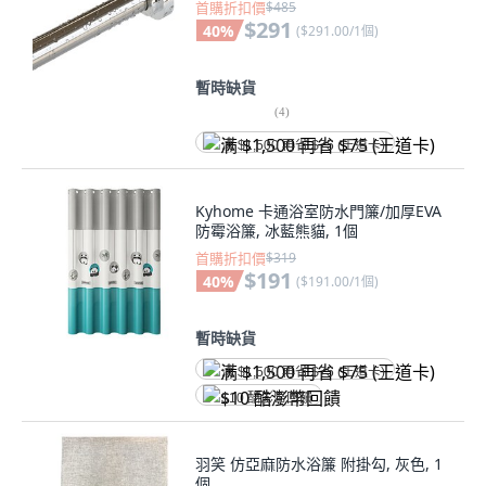
首購折扣價
$485
$291
40
%
(
$291.00/1個
)
暫時缺貨
(
4
)
满 $1,500 再省 $75 (王道卡)
Kyhome 卡通浴室防水門簾/加厚EVA
防霉浴簾, 冰藍熊貓, 1個
首購折扣價
$319
$191
40
%
(
$191.00/1個
)
暫時缺貨
满 $1,500 再省 $75 (王道卡)
$10 酷澎幣回饋
羽笑 仿亞麻防水浴簾 附掛勾, 灰色, 1
個