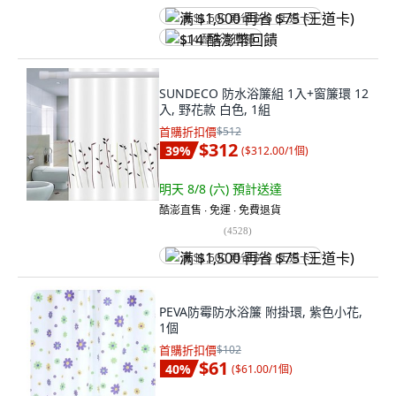
满 $1,500 再省 $75 (王道卡)
$14 酷澎幣回饋
SUNDECO 防水浴簾組 1入+窗簾環 12
入, 野花款 白色, 1組
首購折扣價
$512
$312
39
%
(
$312.00/1個
)
明天 8/8 (六)
預計送達
酷澎直售 ∙ 免運 ∙ 免費退貨
(
4528
)
满 $1,500 再省 $75 (王道卡)
PEVA防霉防水浴簾 附掛環, 紫色小花,
1個
首購折扣價
$102
$61
40
%
(
$61.00/1個
)