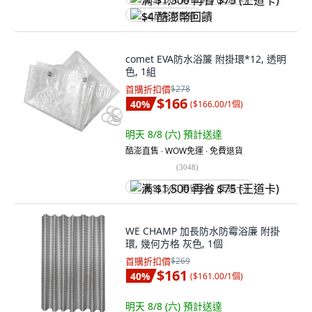
满 $1,500 再省 $75 (王道卡)
$4 酷澎幣回饋
comet EVA防水浴簾 附掛環*12, 透明
色, 1組
首購折扣價
$278
$166
40
%
(
$166.00/1個
)
明天 8/8 (六)
預計送達
酷澎直售 ∙ WOW免運 ∙ 免費退貨
(
3048
)
满 $1,500 再省 $75 (王道卡)
WE CHAMP 加長防水防霉浴廉 附掛
環, 幾何方格 灰色, 1個
首購折扣價
$269
$161
40
%
(
$161.00/1個
)
明天 8/8 (六)
預計送達