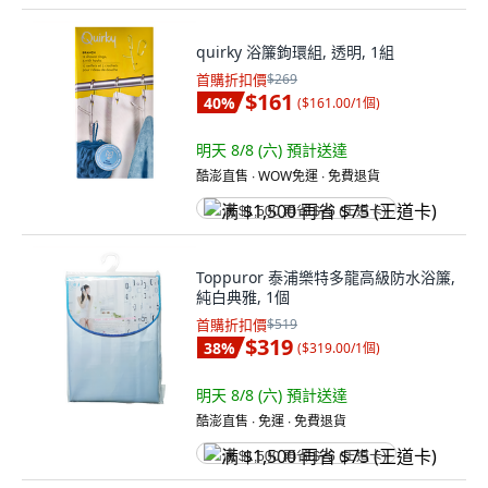
quirky 浴簾鉤環組, 透明, 1組
首購折扣價
$269
$161
40
%
(
$161.00/1個
)
明天 8/8 (六)
預計送達
酷澎直售 ∙ WOW免運 ∙ 免費退貨
满 $1,500 再省 $75 (王道卡)
Toppuror 泰浦樂特多龍高級防水浴簾,
純白典雅, 1個
首購折扣價
$519
$319
38
%
(
$319.00/1個
)
明天 8/8 (六)
預計送達
酷澎直售 ∙ 免運 ∙ 免費退貨
满 $1,500 再省 $75 (王道卡)