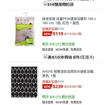
$14 酷澎幣回饋
綠舍家居 炫麗PEVA環保浴簾布 180 x
180 cm, 1個, 紅色 + 藍色
首購折扣價
$199
$119
40
%
(
$119.00/1個
)
明天 8/8 (六)
預計送達
酷澎直售 ∙ WOW免運 ∙ 免費退貨
满 $1,500 再省 $75 (王道卡)
AHOYE 輕奢波紋加厚防水速乾浴簾,
黑色, 1個
首購折扣價
$399
$239
40
%
(
$239.00/1個
)
明天 8/8 (六)
預計送達
酷澎直售 ∙ WOW免運 ∙ 免費退貨