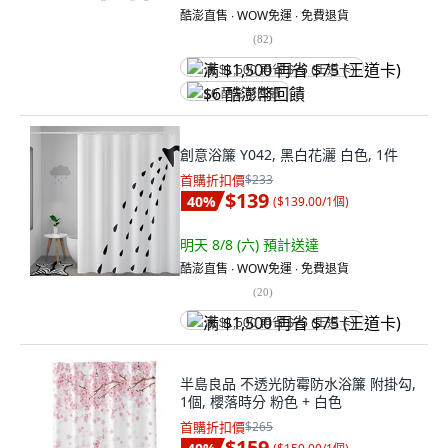
酷澎直售 ∙ WOW免運 ∙ 免費退貨
(
82
)
满 $1,500 再省 $75 (王道卡)
$6 酷澎幣回饋
創意浴簾 Y042, 黑白花灑 白色, 1件
首購折扣價
$233
$139
40
%
(
$139.00/1個
)
明天 8/8 (六)
預計送達
酷澎直售 ∙ WOW免運 ∙ 免費退貨
(
20
)
满 $1,500 再省 $75 (王道卡)
半島良品 不透光防霉防水浴簾 附掛勾,
1個, 櫻落時分 粉色 + 白色
首購折扣價
$265
$159