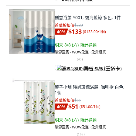
創意浴簾 Y001, 碧海藍鯨 多色, 1件
首購折扣價
$223
$133
40
%
(
$133.00/1個
)
明天 8/8 (六)
預計送達
酷澎直售 ∙ WOW免運 ∙ 免費退貨
(
45
)
满 $1,500 再省 $75 (王道卡)
葉子小舖 時尚環保浴簾, 咖啡樹 白色,
1個
首購折扣價
$86
$51
40
%
(
$51.00/1個
)
明天 8/8 (六)
預計送達
酷澎直售 ∙ WOW免運 ∙ 免費退貨
(
169
)