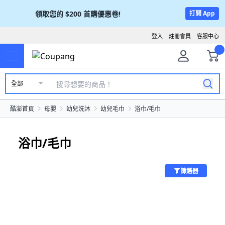
領取您的
$200
首購優惠卷!
打開 App
登入
註冊會員
客服中心
全部
酷澎首頁
母嬰
幼兒洗沐
幼兒毛巾
浴巾/毛巾
浴巾/毛巾
篩選器