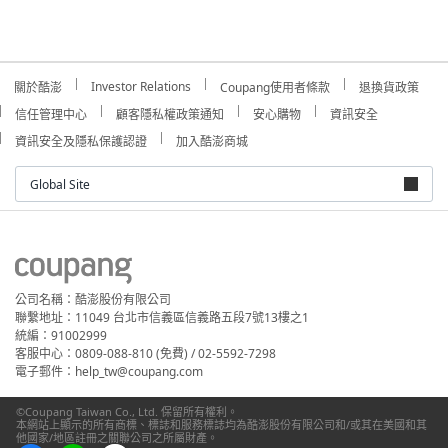
Investor Relations
關於酷澎
Coupang使用者條款
退換貨政策
信任管理中心
顧客隱私權政策通知
安心購物
資訊安全
資訊安全及隱私保護認證
加入酷澎商城
Global Site
公司名稱：酷澎股份有限公司
聯繫地址：11049 台北市信義區信義路五段7號13樓之1
統編：91002999
客服中心：0809-088-810 (免費) / 02-5592-7298
電子郵件：help_tw@coupang.com
©Coupang Taiwan Co., Ltd. 保留所有權利。
本網站上顯示的所有商標、標誌和服務標誌均為酷澎股份有限公司和/或其在美國和其
他國家/地區註冊之關聯公司之所屬財產。