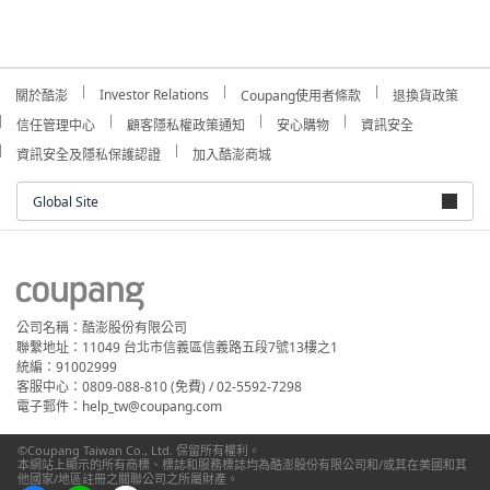
Investor Relations
關於酷澎
Coupang使用者條款
退換貨政策
信任管理中心
顧客隱私權政策通知
安心購物
資訊安全
資訊安全及隱私保護認證
加入酷澎商城
Global Site
公司名稱：酷澎股份有限公司
聯繫地址：11049 台北市信義區信義路五段7號13樓之1
統編：91002999
客服中心：0809-088-810 (免費) / 02-5592-7298
電子郵件：help_tw@coupang.com
©Coupang Taiwan Co., Ltd. 保留所有權利。
本網站上顯示的所有商標、標誌和服務標誌均為酷澎股份有限公司和/或其在美國和其
他國家/地區註冊之關聯公司之所屬財產。