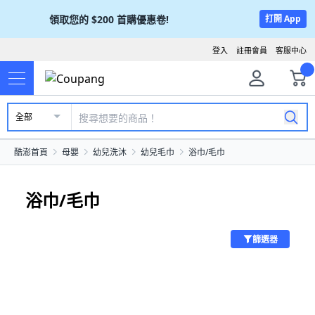
領取您的
$200
首購優惠卷!
打開 App
登入
註冊會員
客服中心
全部
酷澎首頁
母嬰
幼兒洗沐
幼兒毛巾
浴巾/毛巾
浴巾/毛巾
篩選器