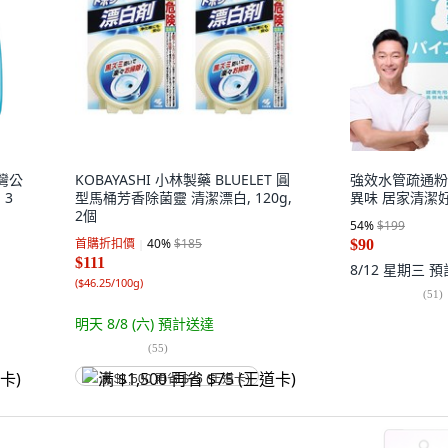
台灣公
KOBAYASHI 小林製藥 BLUELET 圓
強效水管疏通粉
 3
型馬桶芳香除菌靈 清潔漂白, 120g,
異味 居家清潔好
2個
54
%
$199
首購折扣價
40
%
$185
$90
$111
8/12 星期三
預
(
$46.25/100g
)
(
51
)
明天 8/8 (六)
預計送達
(
55
)
满 $1,500 再省 $75 (王道卡)