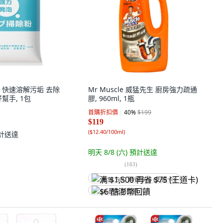
 快速溶解污垢 去除
Mr Muscle 威猛先生 廚房強力疏通
幫手, 1包
膠, 960ml, 1瓶
首購折扣價
40
%
$199
$119
(
$12.40/100ml
)
計送達
明天 8/8 (六)
預計送達
(
163
)
满 $1,500 再省 $75 (王道卡)
$6 酷澎幣回饋