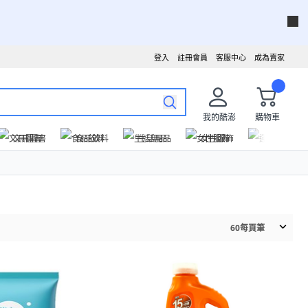
登入
註冊會員
客服中心
成為賣家
我的酷澎
購物車
文具圖書
食品飲料
生活用品
女性服飾
運動戶外
60
每頁筆