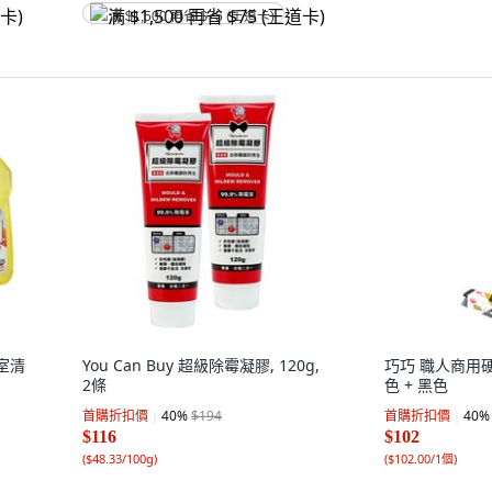
满 $1,500 再省 $75 (王道卡)
浴室清
You Can Buy 超級除霉凝膠, 120g,
巧巧 職人商用硬毛
2條
色 + 黑色
首購折扣價
40
%
$194
首購折扣價
40
%
$116
$102
(
$48.33/100g
)
(
$102.00/1個
)