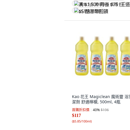
满 $1,500 再省 $75 (王道卡)
$5 酷澎幣回饋
Kao 花王 Magiclean 魔術靈 
潔劑 舒適檸檬, 500ml, 4瓶
首購折扣價
40
%
$196
$117
(
$5.85/100ml
)