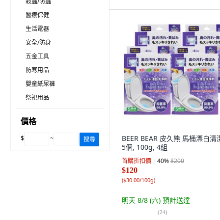
殺蟲/防蟲
醫療保健
生活電器
安全/防身
五金工具
防寒用品
嬰童紙尿褲
祭祀用品
價格
BEER BEAR 皮久熊 馬桶漂白清
$
~
搜尋
5個, 100g, 4組
首購折扣價
40
%
$200
$120
(
$30.00/100g
)
明天 8/8 (六)
預計送達
(
24
)