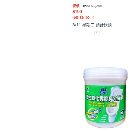
強效疏通異物+快速溶解+除蟲抑
特價
85
%
$1,288
300ml
$190
(
$63.33/100ml
)
8/11 星期二
預計送達
(
33
)