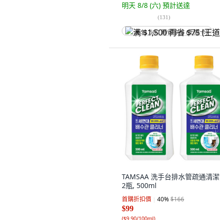
明天 8/8 (六)
預計送達
(
131
)
满 $1,500 再省 $75 (王道卡)
TAMSAA 洗手台排水管疏通清潔
2瓶, 500ml
首購折扣價
40
%
$166
$99
(
$9.90/100ml
)