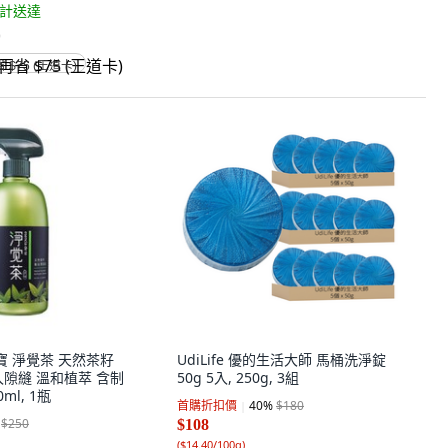
計送達
)
省 $75 (王道卡)
茶寶 淨覺茶 天然茶籽
UdiLife 優的生活大師 馬桶洗淨錠
入隙縫 溫和植萃 含制
50g 5入, 250g, 3組
ml, 1瓶
首購折扣價
40
%
$180
$250
$108
(
$14.40/100g
)