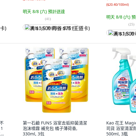
(
$20.40/100ml
)
明天 8/8 (六)
預計送達
明天 8/8 (六)
預
(
41
)
(
25
)
满 $1,500 再省 $75 (王道卡)
满 $1,500 再
 不
第一石鹼 FUNS 浴室去垢抑菌清潔
Kao 花王 Mag
1
泡沫噴霧 補充包 橘子薄荷香,
司貨 浴室清潔劑
瓶,
330ml, 3包
500ml, 3瓶