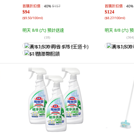
臭,
首購折扣價
40
%
$157
首購折扣價
40
%
$94
$124
(
$9.50/100ml
)
(
$8.27/100ml
)
明天 8/8 (六)
預計送達
明天 8/8 (六)
預
(
18
)
(
364
满 $1,500 再省 $75 (王道卡)
满 $1,500 再
$1 酷澎幣回饋