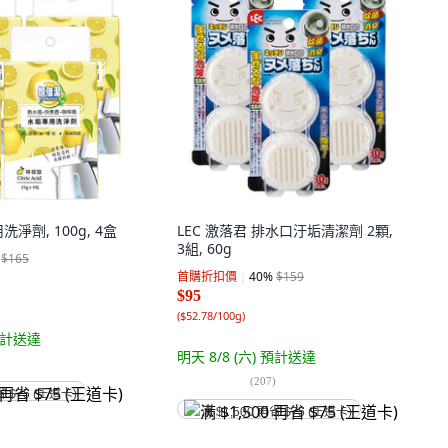
淨劑, 100g, 4盒
LEC 激落君 排水口汙垢清潔劑 2顆,
3組, 60g
$165
首購折扣價
40
%
$159
$95
(
$52.78/100g
)
計送達
明天 8/8 (六)
預計送達
(
207
)
省 $75 (王道卡)
满 $1,500 再省 $75 (王道卡)