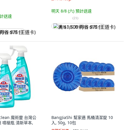
明天 8/8 (六)
預計送達
計送達
(
21
)
满 $1,500 再省 $75 (王道卡)
省 $75 (王道卡)
iclean 魔術靈 台灣公
BangJiaShi 幫家適 馬桶清潔錠 10
 噴槍瓶 清新草本,
入, 50g, 10包