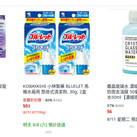
潔錠
KOBAYASHI 小林製藥 BLUELET 馬
鍍晶玻璃水 濃
桶水箱用 懸掛式清潔劑, 30g, 2盒
防雨去油膜 50毫
水50ml【濃
首購折扣價
40
%
$153
97
%
$299
$91
$6
(
$151.67/100g
)
8/11 星期二
預
明天 8/8 (六)
預計送達
(
9
)
(
49
)