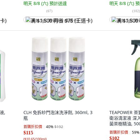
明天 8/8 (六)
預計送達
明天 8/8 (六)
預
(
67
)
(
102
满 $1,500 再省 $75 (王道卡)
满 $1,500 再
液,
CLH 免拆紗門泡沫洗淨劑, 360ml, 3
TEAPOWER 
瓶
衛浴清潔液 深
菌茶樹精油, 500
首購折扣價
40
%
$192
首購折扣價
59
%
$115
$102
(
$10.65/100ml
)