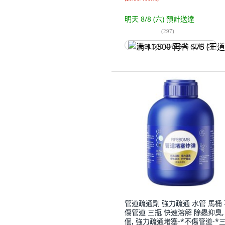
明天 8/8 (六)
預計送達
(
297
)
满 $1,500 再省 $75 (王道卡)
管道疏通劑 強力疏通 水管 馬桶
傷管道 三瓶 快速溶解 除蟲抑臭, 
個, 強力疏通堵塞-*不傷管道-*三