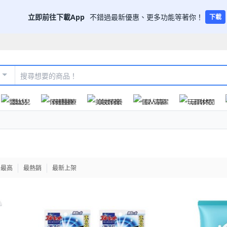
立即前往下載App
不錯過最新優惠、更多功能等著你！
下載
嬰幼兒
保健醫療
美妝保養
個人清潔
玩具休閒
格最高
最熱銷
最新上架