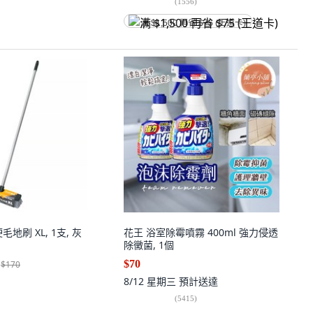
(
1556
)
满 $1,500 再省 $75 (王道卡)
地刷 XL, 1支, 灰
花王 浴室除霉噴霧 400ml 強力侵透
除黴菌, 1個
$70
$170
8/12 星期三
預計送達
(
5415
)