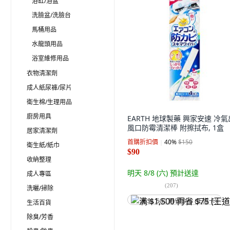
浴缸/浴盆
洗臉盆/洗臉台
馬桶用品
水龍頭用品
浴室維修用品
衣物清潔劑
成人紙尿褲/尿片
衛生棉/生理用品
廚房用具
EARTH 地球製藥 興家安速 冷氣
風口防霉清潔棒 附擦拭布, 1盒
居家清潔劑
首購折扣價
40
%
$150
衛生紙/紙巾
$90
收納整理
明天 8/8 (六)
預計送達
成人專區
(
207
)
洗曬/掃除
满 $1,500 再省 $75 (王道卡)
生活百貨
除臭/芳香