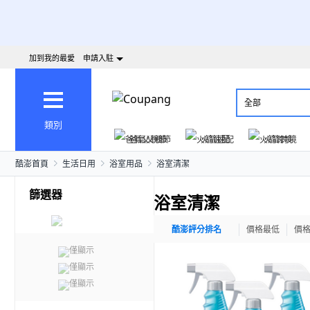
加到我的最愛
申請入駐
全部
類別
爸氣父親節
火箭速配
火箭跨境
酷澎首頁
生活日用
浴室用品
浴室清潔
篩選器
浴室清潔
酷澎評分排名
價格最低
價
僅顯示
僅顯示
僅顯示