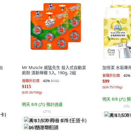
出
Mr Muscle 威猛先生 投入式自動潔
加倍潔 水垢專用洗
廁劑 清新檸檬 5入, 190g, 2組
首購折扣價
40
%
首購折扣價
40
%
$192
$99
$115
(
$24.75/100g
)
(
$30.26/100g
)
明天 8/8 (六)
預
明天 8/8 (六)
預計送達
(
25
)
(
271
)
满 $1,500 再
满 $1,500 再省 $75 (王道卡)
$6 酷澎幣回饋