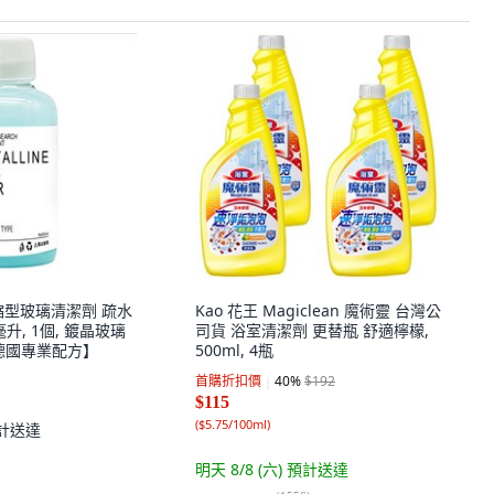
縮型玻璃清潔劑 疏水
Kao 花王 Magiclean 魔術靈 台灣公
升, 1個, 鍍晶玻璃
司貨 浴室清潔劑 更替瓶 舒適檸檬,
縮德國專業配方】
500ml, 4瓶
首購折扣價
40
%
$192
$115
(
$5.75/100ml
)
計送達
明天 8/8 (六)
預計送達