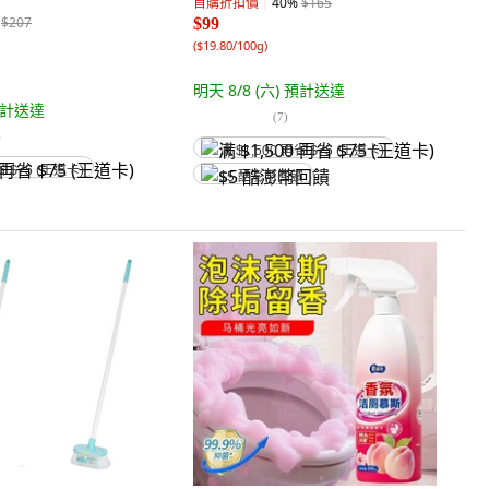
首購折扣價
40
%
$165
$207
$99
(
$19.80/100g
)
明天 8/8 (六)
預計送達
計送達
(
7
)
)
满 $1,500 再省 $75 (王道卡)
省 $75 (王道卡)
$5 酷澎幣回饋