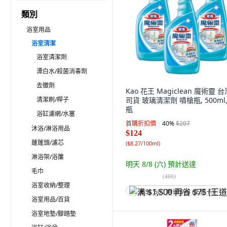
類別
浴室用品
浴室清潔
浴室清潔劑
漂白水/殺菌消毒劑
去黴劑
Kao 花王 Magiclean 魔術靈 
清潔刷/桿子
司貨 玻璃清潔劑 噴槍瓶, 500ml,
瓶
浴缸濾網/水塞
首購折扣價
40
%
$207
沐浴/淋浴用品
$124
蓮蓬頭/濾芯
(
$8.27/100ml
)
淋浴架/浴簾
明天 8/8 (六)
預計送達
毛巾
(
466
)
浴室收納/整理
满 $1,500 再省 $75 (王道卡)
浴室用品/百貨
浴室地墊/腳踏墊