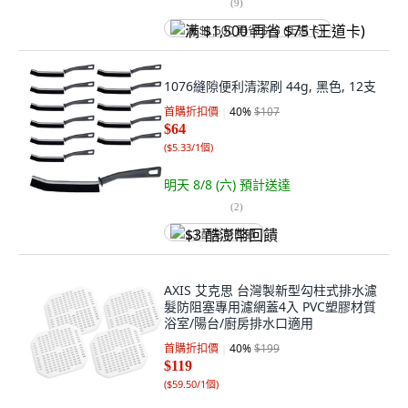
(
9
)
满 $1,500 再省 $75 (王道卡)
1076縫隙便利清潔刷 44g, 黑色, 12支
首購折扣價
40
%
$107
$64
(
$5.33/1個
)
明天 8/8 (六)
預計送達
(
2
)
$3 酷澎幣回饋
AXIS 艾克思 台灣製新型勾柱式排水濾
髮防阻塞專用濾網蓋4入 PVC塑膠材質
浴室/陽台/廚房排水口適用
首購折扣價
40
%
$199
$119
(
$59.50/1個
)