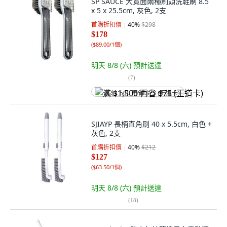
SP SAUCE 大寬面兩種刷頭洗鞋刷 8.5
x 5 x 25.5cm, 灰色, 2支
首購折扣價
40
%
$298
$178
(
$89.00/1個
)
明天 8/8 (六)
預計送達
(
7
)
满 $1,500 再省 $75 (王道卡)
SJIAYP 長柄直角刷 40 x 5.5cm, 白色 +
灰色, 2支
首購折扣價
40
%
$212
$127
(
$63.50/1個
)
明天 8/8 (六)
預計送達
(
18
)