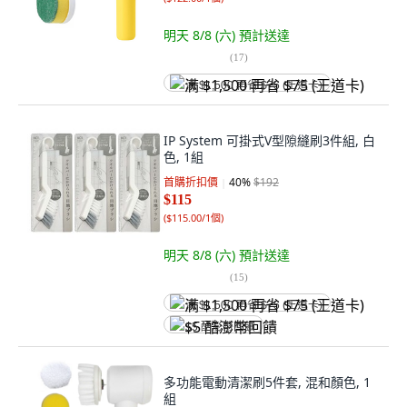
明天 8/8 (六)
預計送達
(
17
)
满 $1,500 再省 $75 (王道卡)
IP System 可掛式V型隙縫刷3件組, 白
色, 1組
首購折扣價
40
%
$192
$115
(
$115.00/1個
)
明天 8/8 (六)
預計送達
(
15
)
满 $1,500 再省 $75 (王道卡)
$5 酷澎幣回饋
多功能電動清潔刷5件套, 混和顏色, 1
組