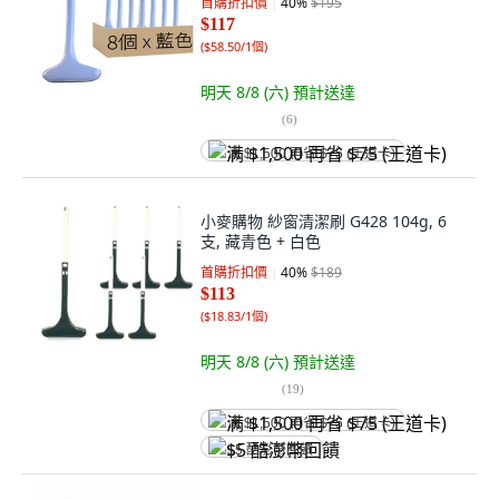
首購折扣價
40
%
$195
$117
(
$58.50/1個
)
明天 8/8 (六)
預計送達
(
6
)
满 $1,500 再省 $75 (王道卡)
小麥購物 紗窗清潔刷 G428 104g, 6
支, 藏青色 + 白色
首購折扣價
40
%
$189
$113
(
$18.83/1個
)
明天 8/8 (六)
預計送達
(
19
)
满 $1,500 再省 $75 (王道卡)
$5 酷澎幣回饋