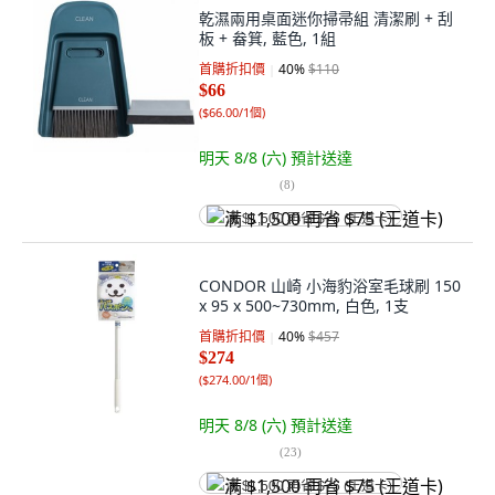
乾濕兩用桌面迷你掃帚組 清潔刷 + 刮
板 + 畚箕, 藍色, 1組
首購折扣價
40
%
$110
$66
(
$66.00/1個
)
明天 8/8 (六)
預計送達
(
8
)
满 $1,500 再省 $75 (王道卡)
CONDOR 山崎 小海豹浴室毛球刷 150
x 95 x 500~730mm, 白色, 1支
首購折扣價
40
%
$457
$274
(
$274.00/1個
)
明天 8/8 (六)
預計送達
(
23
)
满 $1,500 再省 $75 (王道卡)