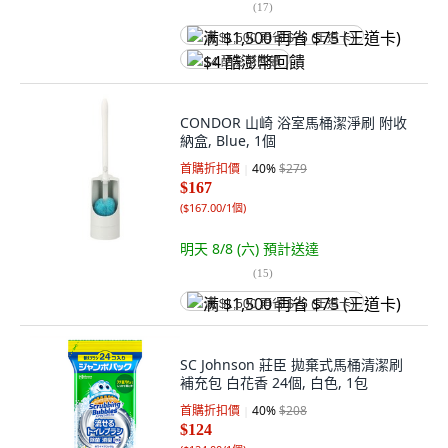
(
17
)
满 $1,500 再省 $75 (王道卡)
$4 酷澎幣回饋
CONDOR 山崎 浴室馬桶潔淨刷 附收
納盒, Blue, 1個
首購折扣價
40
%
$279
$167
(
$167.00/1個
)
明天 8/8 (六)
預計送達
(
15
)
满 $1,500 再省 $75 (王道卡)
SC Johnson 莊臣 拋棄式馬桶清潔刷
補充包 白花香 24個, 白色, 1包
首購折扣價
40
%
$208
$124