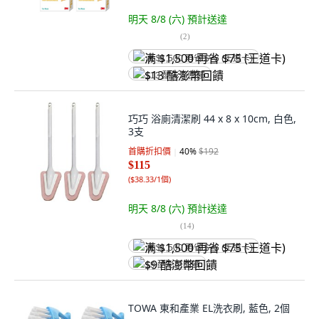
明天 8/8 (六)
預計送達
(
2
)
满 $1,500 再省 $75 (王道卡)
$13 酷澎幣回饋
巧巧 浴廁清潔刷 44 x 8 x 10cm, 白色,
3支
首購折扣價
40
%
$192
$115
(
$38.33/1個
)
明天 8/8 (六)
預計送達
(
14
)
满 $1,500 再省 $75 (王道卡)
$9 酷澎幣回饋
TOWA 東和產業 EL洗衣刷, 藍色, 2個