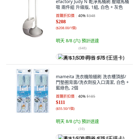
efactory Judy N 乾淨馬桶刷 壓縮馬桶
吸 兩件組 升級版, 1組, 白色 + 灰色
首購折扣價
40
%
$348
$208
(
$208.00/1個
)
明天 8/8 (六)
預計送達
(
648
)
满 $1,500 再省 $75 (王道卡)
mameita 洗衣機隙縫刷 洗衣槽頂部/
門墊圈背面/洗衣劑投入口清潔, 白色 +
藍綠色, 2個
首購折扣價
40
%
$185
$111
(
$55.50/1個
)
明天 8/8 (六)
預計送達
(
10
)
满 $1,500 再省 $75 (王道卡)