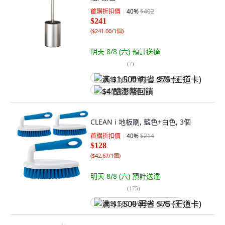
首購折扣價
40
%
$402
$241
(
$241.00/1個
)
明天 8/8 (六)
預計送達
(
7
)
满 $1,500 再省 $75 (王道卡)
$4 酷澎幣回饋
CLEAN i 地板刷, 藍色+白色, 3個
首購折扣價
40
%
$214
$128
(
$42.67/1個
)
明天 8/8 (六)
預計送達
(
175
)
满 $1,500 再省 $75 (王道卡)