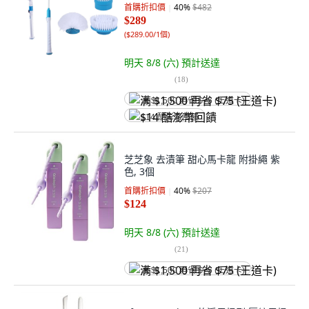
首購折扣價
40
%
$482
$289
(
$289.00/1個
)
明天 8/8 (六)
預計送達
(
18
)
满 $1,500 再省 $75 (王道卡)
$14 酷澎幣回饋
芝芝象 去漬筆 甜心馬卡龍 附掛繩 紫
色, 3個
首購折扣價
40
%
$207
$124
明天 8/8 (六)
預計送達
(
21
)
满 $1,500 再省 $75 (王道卡)