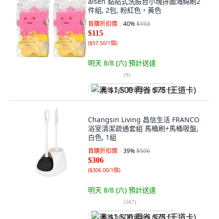
aisen 黏貼式洗臉台小塊拼圖海綿刷2
件組, 2包, 粉紅色，黃色
首購折扣價
40
%
$193
$115
(
$57.50/1個
)
明天 8/8 (六)
預計送達
(
9
)
满 $1,500 再省 $75 (王道卡)
Changsin Living 昌信生活 FRANCO
浴室清潔疏通套組 馬桶刷+馬桶吸盤,
白色, 1組
首購折扣價
39
%
$506
$306
(
$306.00/1個
)
明天 8/8 (六)
預計送達
(
567
)
满 $1,500 再省 $75 (王道卡)