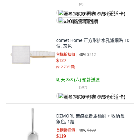
(
8
)
满 $1,500 再省 $75 (王道卡)
$10 酷澎幣回饋
comet Home 正方形排水孔濾網貼 10
個, 灰色
首購折扣價
40
%
$212
$127
(
$12.70/1個
)
明天 8/8 (六)
預計送達
(
507
)
满 $1,500 再省 $75 (王道卡)
DZMORL 無痕壁掛馬桶刷 + 收納盒,
銀色, 1組
首購折扣價
40
%
$199
$119