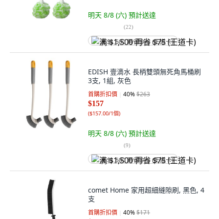
明天 8/8 (六)
預計送達
(
22
)
满 $1,500 再省 $75 (王道卡)
EDISH 壹滴水 長柄雙頭無死角馬桶刷
3支, 1組, 灰色
首購折扣價
40
%
$263
$157
(
$157.00/1個
)
明天 8/8 (六)
預計送達
(
9
)
满 $1,500 再省 $75 (王道卡)
comet Home 家用超細縫隙刷, 黑色, 4
支
首購折扣價
40
%
$171