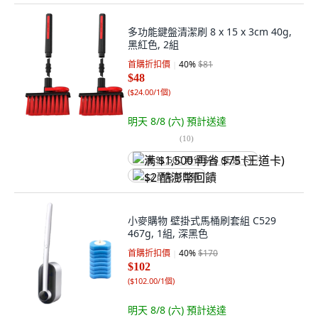
多功能鍵盤清潔刷 8 x 15 x 3cm 40g,
黑紅色, 2組
首購折扣價
40
%
$81
$48
(
$24.00/1個
)
明天 8/8 (六)
預計送達
(
10
)
满 $1,500 再省 $75 (王道卡)
$2 酷澎幣回饋
小麥購物 壁掛式馬桶刷套組 C529
467g, 1組, 深黑色
首購折扣價
40
%
$170
$102
(
$102.00/1個
)
明天 8/8 (六)
預計送達