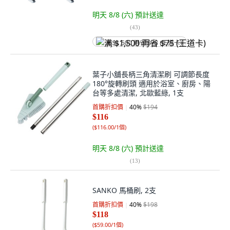
明天 8/8 (六)
預計送達
(
43
)
满 $1,500 再省 $75 (王道卡)
葉子小舖長柄三角清潔刷 可調節長度
180°旋轉刷頭 適用於浴室、廚房、陽
台等多處清潔, 北歐藍綠, 1支
首購折扣價
40
%
$194
$116
(
$116.00/1個
)
明天 8/8 (六)
預計送達
(
13
)
SANKO 馬桶刷, 2支
首購折扣價
40
%
$198
$118
(
$59.00/1個
)