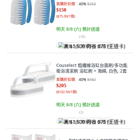
首購折扣價
40
%
$250
$150
(
$75.00/1個
)
明天 8/8 (六)
預計送達
(
10
)
满 $1,500 再省 $75 (王道卡)
Couselect 粗纖維浴缸台面刷/多功能
衛浴清潔刷 浴缸刷 + 海綿, 白色, 2套
首購折扣價
40
%
$342
$205
(
$102.50/1個
)
明天 8/8 (六)
預計送達
(
2
)
满 $1,500 再省 $75 (王道卡)