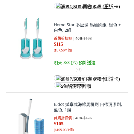
满 $1,500 再省 $75 (王道卡)
Home Star 多麼潔 馬桶刷組, 綠色 +
白色, 2組
首購折扣價
40
%
$193
$115
(
$57.50/1個
)
明天 8/8 (六)
預計送達
(
46
)
满 $1,500 再省 $75 (王道卡)
$9 酷澎幣回饋
E.dot 拋棄式海棉馬桶刷 自帶清潔劑,
藍色, 1組
首購折扣價
40
%
$175
$105
(
$105.00/1個
)