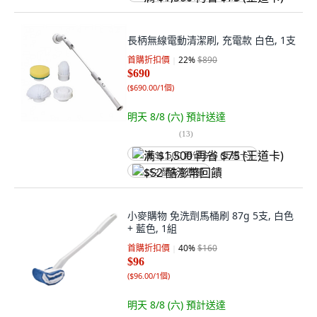
長柄無線電動清潔刷, 充電款 白色, 1支
首購折扣價
22
%
$890
$690
(
$690.00/1個
)
明天 8/8 (六)
預計送達
(
13
)
满 $1,500 再省 $75 (王道卡)
$52 酷澎幣回饋
小麥購物 免洗劑馬桶刷 87g 5支, 白色
+ 藍色, 1組
首購折扣價
40
%
$160
$96
(
$96.00/1個
)
明天 8/8 (六)
預計送達