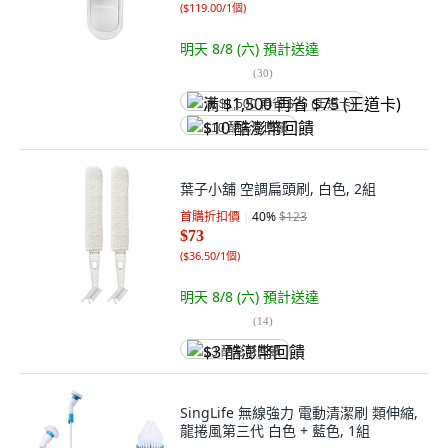
(
$119.00/1個
)
明天 8/8 (六)
預計送達
(
30
)
满 $1,500 再省 $75 (王道卡)
$10 酷澎幣回饋
葉子小舖 空調扁頭刷, 白色, 2組
首購折扣價
40
%
$123
$73
(
$36.50/1個
)
明天 8/8 (六)
預計送達
(
14
)
$3 酷澎幣回饋
SingLife 無線強力 電動清潔刷 類伸縮,
龍捲風第三代 白色 + 藍色, 1組