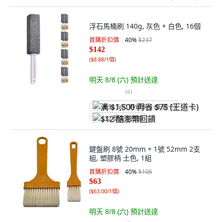
浮石馬桶刷 140g, 灰色 + 白色, 16個
首購折扣價
40
%
$237
$142
(
$8.88/1個
)
明天 8/8 (六)
預計送達
(
6
)
满 $1,500 再省 $75 (王道卡)
$12 酷澎幣回饋
鍵盤刷 8號 20mm + 1號 52mm 2支
組, 塑膠柄 土色, 1組
首購折扣價
40
%
$106
$63
(
$63.00/1個
)
明天 8/8 (六)
預計送達