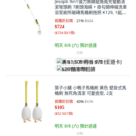
Jesopb 9in1強力無線龍捲風充電動清
潔彎頭刷 7刷頭海綿 + 掛勾類伸縮洗車
浴室廁所磁磚馬桶刷拖把 K129, 1組,
綠色/白色
首購折扣價
21
%
$924
$724
(
$724.00/1個
)
明天 8/8 (六)
預計送達
(
18
)
满 $1,500 再省 $75 (王道卡)
$28 酷澎幣回饋
葉子小舖 小鴨子馬桶刷 黃色 壁掛式馬
桶刷 無死角清潔 可愛造型, 2支
首購折扣價
40
%
$176
$105
(
$52.50/1個
)
明天 8/8 (六)
預計送達
(
18
)