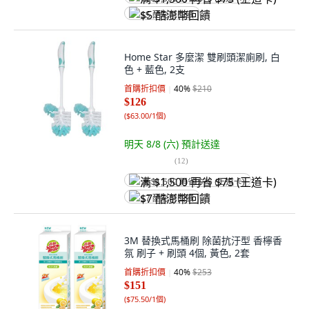
$5 酷澎幣回饋
Home Star 多麼潔 雙刷頭潔廁刷, 白
色 + 藍色, 2支
首購折扣價
40
%
$210
$126
(
$63.00/1個
)
明天 8/8 (六)
預計送達
(
12
)
满 $1,500 再省 $75 (王道卡)
$7 酷澎幣回饋
3M 替換式馬桶刷 除菌抗汙型 香檸香
氛 刷子 + 刷頭 4個, 黃色, 2套
首購折扣價
40
%
$253
$151
(
$75.50/1個
)