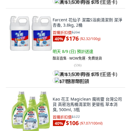
满 $1,500 再省 $75 (王道卡)
Farcent 花仙子 潔霜S浴廁清潔劑 潔淨
杏香, 3.8kg, 2桶
首購折扣價
$294
$176
40
%
(
$2.32/100g
)
明天 8/9 (日)
預計送達
酷澎直售 ∙ WOW免運 ∙ 免費退貨
(
536
)
满 $1,500 再省 $75 (王道卡)
$7 酷澎幣回饋
Kao 花王 Magiclean 魔術靈 台灣公司
貨 高密泡馬桶清潔劑 更替瓶 草本消
臭, 500ml, 3瓶
首購折扣價
$177
$106
40
%
(
$7.07/100ml
)