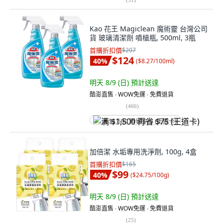
Kao 花王 Magiclean 魔術靈 台灣公司
貨 玻璃清潔劑 噴槍瓶, 500ml, 3瓶
首購折扣價
$207
$124
40
%
(
$8.27/100ml
)
明天 8/9 (日)
預計送達
酷澎直售 ∙ WOW免運 ∙ 免費退貨
(
466
)
满 $1,500 再省 $75 (王道卡)
加倍潔 水垢專用洗淨劑, 100g, 4盒
首購折扣價
$165
$99
40
%
(
$24.75/100g
)
明天 8/9 (日)
預計送達
酷澎直售 ∙ WOW免運 ∙ 免費退貨
(
25
)