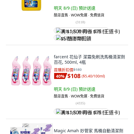
明天 8/9 (日)
預計送達
酷澎直售 ∙ WOW免運 ∙ 免費退貨
(
3118
)
满 $1,500 再省 $75 (王道卡)
$5 酷澎幣回饋
farcent 花仙子 潔霜免刷洗馬桶清潔劑
百花, 500ml, 4瓶
首購折扣價
$180
$108
40
%
(
$5.40/100ml
)
明天 8/9 (日)
預計送達
酷澎直售 ∙ WOW免運 ∙ 免費退貨
(
4335
)
满 $1,500 再省 $75 (王道卡)
Magic Amah 妙管家 馬桶自動清潔劑