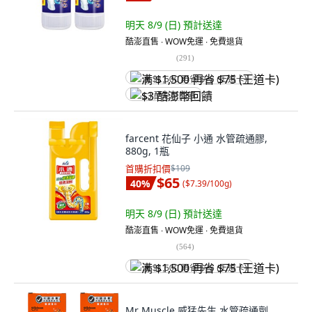
明天 8/9 (日)
預計送達
酷澎直售 ∙ WOW免運 ∙ 免費退貨
(
291
)
满 $1,500 再省 $75 (王道卡)
$3 酷澎幣回饋
farcent 花仙子 小通 水管疏通膠,
880g, 1瓶
首購折扣價
$109
$65
40
%
(
$7.39/100g
)
明天 8/9 (日)
預計送達
酷澎直售 ∙ WOW免運 ∙ 免費退貨
(
564
)
满 $1,500 再省 $75 (王道卡)
Mr Muscle 威猛先生 水管疏通劑,