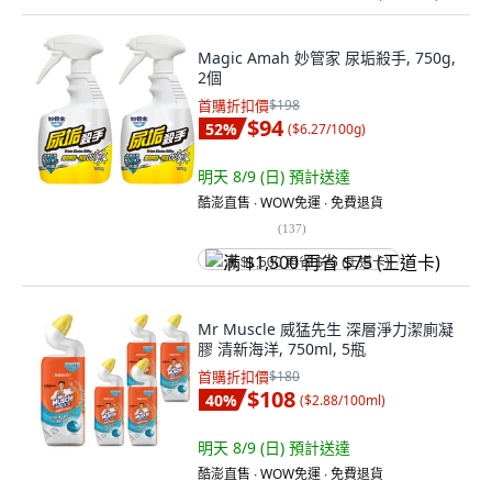
Magic Amah 妙管家 尿垢殺手, 750g,
2個
首購折扣價
$198
$94
52
%
(
$6.27/100g
)
明天 8/9 (日)
預計送達
酷澎直售 ∙ WOW免運 ∙ 免費退貨
(
137
)
满 $1,500 再省 $75 (王道卡)
Mr Muscle 威猛先生 深層淨力潔廁凝
膠 清新海洋, 750ml, 5瓶
首購折扣價
$180
$108
40
%
(
$2.88/100ml
)
明天 8/9 (日)
預計送達
酷澎直售 ∙ WOW免運 ∙ 免費退貨