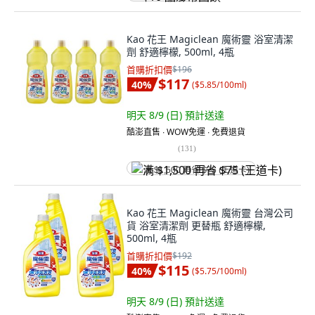
Kao 花王 Magiclean 魔術靈 浴室清潔
劑 舒適檸檬, 500ml, 4瓶
首購折扣價
$196
$117
40
%
(
$5.85/100ml
)
明天 8/9 (日)
預計送達
酷澎直售 ∙ WOW免運 ∙ 免費退貨
(
131
)
满 $1,500 再省 $75 (王道卡)
Kao 花王 Magiclean 魔術靈 台灣公司
貨 浴室清潔劑 更替瓶 舒適檸檬,
500ml, 4瓶
首購折扣價
$192
$115
40
%
(
$5.75/100ml
)
明天 8/9 (日)
預計送達