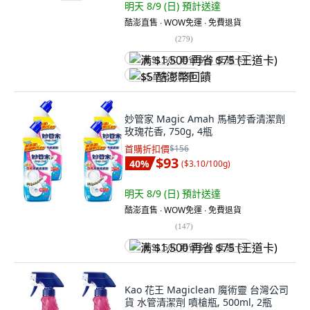
明天 8/9 (日)
預計送達
酷澎直售 ∙ WOW免運 ∙ 免費退貨
(
279
)
满 $1,500 再省 $75 (王道卡)
$5 酷澎幣回饋
妙管家 Magic Amah 馬桶芳香清潔劑
玫瑰花香, 750g, 4瓶
首購折扣價
$156
$93
40
%
(
$3.10/100g
)
明天 8/9 (日)
預計送達
酷澎直售 ∙ WOW免運 ∙ 免費退貨
(
147
)
满 $1,500 再省 $75 (王道卡)
Kao 花王 Magiclean 魔術靈 台灣公司
貨 水管清潔劑 噴槍瓶, 500ml, 2瓶