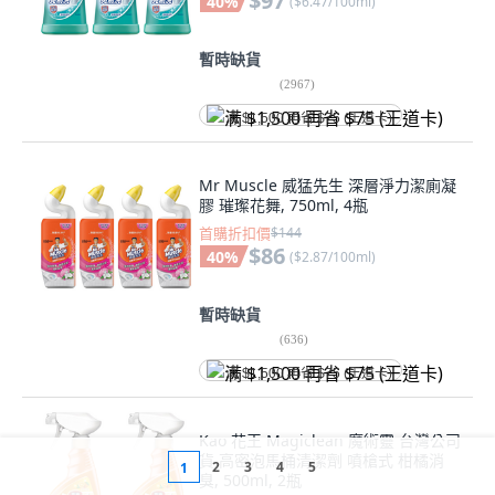
$97
40
%
(
$6.47/100ml
)
暫時缺貨
(
2967
)
满 $1,500 再省 $75 (王道卡)
Mr Muscle 威猛先生 深層淨力潔廁凝
膠 璀璨花舞, 750ml, 4瓶
首購折扣價
$144
$86
40
%
(
$2.87/100ml
)
暫時缺貨
(
636
)
满 $1,500 再省 $75 (王道卡)
Kao 花王 Magiclean 魔術靈 台灣公司
貨 高密泡馬桶清潔劑 噴槍式 柑橘消
2
3
4
5
1
臭, 500ml, 2瓶