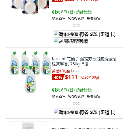
明天 8/9 (日)
預計送達
酷澎直售 ∙ WOW免運 ∙ 免費退貨
(
208
)
满 $1,500 再省 $75 (王道卡)
$4 酷澎幣回饋
farcent 花仙子 潔霜芳香浴廁清潔劑
綠茶馨香, 750g, 5瓶
首購折扣價
$186
$111
40
%
(
$2.96/100g
)
明天 8/9 (日)
預計送達
酷澎直售 ∙ WOW免運 ∙ 免費退貨
(
360
)
满 $1,500 再省 $75 (王道卡)