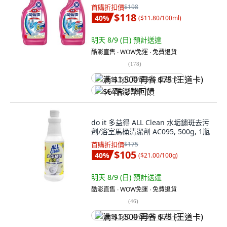
首購折扣價
$198
$118
40
%
(
$11.80/100ml
)
明天 8/9 (日)
預計送達
酷澎直售 ∙ WOW免運 ∙ 免費退貨
(
178
)
满 $1,500 再省 $75 (王道卡)
$6 酷澎幣回饋
do it 多益得 ALL Clean 水垢鏽斑去污
劑/浴室馬桶清潔劑 AC095, 500g, 1瓶
首購折扣價
$175
$105
40
%
(
$21.00/100g
)
明天 8/9 (日)
預計送達
酷澎直售 ∙ WOW免運 ∙ 免費退貨
(
46
)
满 $1,500 再省 $75 (王道卡)