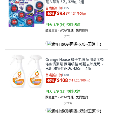
薰衣草香 5入, 325g, 2組
首購折扣價
$155
$93
40
%
(
$14.31/100g
)
明天 8/9 (日)
預計送達
酷澎直售 ∙ WOW免運 ∙ 免費退貨
(
775
)
满 $1,500 再省 $75 (王道卡)
Orange House 橘子工坊 家用清潔類
浴廁清潔劑 兩用噴槍 輕鬆去除尿垢、
水垢 植物性配方, 480ml, 2瓶
首購折扣價
$180
$108
40
%
(
$11.25/100ml
)
明天 8/9 (日)
預計送達
酷澎直售 ∙ WOW免運 ∙ 免費退貨
(
2213
)
满 $1,500 再省 $75 (王道卡)