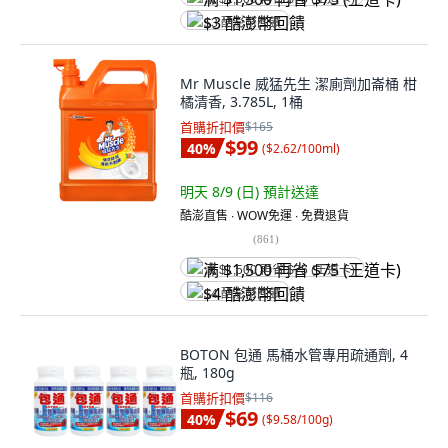
$3 酷澎幣回饋
Mr Muscle 威猛先生 潔廁劑加崙桶 柑
橘清香, 3.785L, 1桶
首購折扣價
$165
$99
40
%
(
$2.62/100ml
)
明天 8/9 (日)
預計送達
酷澎直售 ∙ WOW免運 ∙ 免費退貨
(
861
)
满 $1,500 再省 $75 (王道卡)
$4 酷澎幣回饋
BOTON 包通 馬桶水管專用疏通劑, 4
瓶, 180g
首購折扣價
$116
$69
40
%
(
$9.58/100g
)