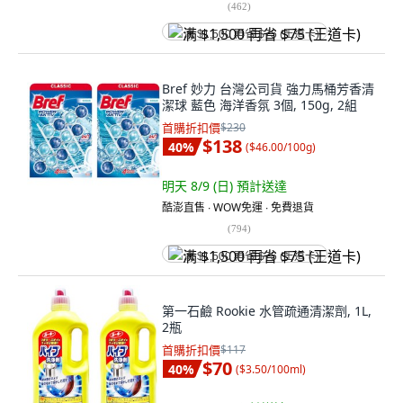
(
462
)
满 $1,500 再省 $75 (王道卡)
Bref 妙力 台灣公司貨 強力馬桶芳香清
潔球 藍色 海洋香氛 3個, 150g, 2組
首購折扣價
$230
$138
40
%
(
$46.00/100g
)
明天 8/9 (日)
預計送達
酷澎直售 ∙ WOW免運 ∙ 免費退貨
(
794
)
满 $1,500 再省 $75 (王道卡)
第一石鹼 Rookie 水管疏通清潔劑, 1L,
2瓶
首購折扣價
$117
$70
40
%
(
$3.50/100ml
)