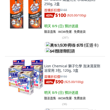
250g, 2盒
首購折扣價
$168
$100
40
%
(
$20.00/100g
)
明天 8/9 (日)
預計送達
酷澎直售 ∙ WOW免運 ∙ 免費退貨
(
207
)
满 $1,500 再省 $75 (王道卡)
$4 酷澎幣回饋
Lion Chemical 獅子化學 泡沫清潔劑
浴室用 3包, 120g, 3盒
首購折扣價
$150
$90
40
%
(
$25.00/100g
)
明天 8/9 (日)
預計送達
酷澎直售 ∙ WOW免運 ∙ 免費退貨
(
30
)