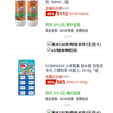
劑, 960ml, 2瓶
首購折扣價
$188
$112
40
%
(
$5.83/100ml
)
明天 8/9 (日)
預計送達
酷澎直售 ∙ WOW免運 ∙ 免費退貨
(
1517
)
满 $1,500 再省 $75 (王道卡)
$3 酷澎幣回饋
KOBAYASHI 小林製藥 排水管 消臭洗
淨丸 小顆粒型 48錠入, 26.4g, 1組
首購折扣價
$109
$65
40
%
(
$246.21/100g
)
明天 8/9 (日)
預計送達
酷澎直售 ∙ WOW免運 ∙ 免費退貨
(
183
)
满 $1,500 再省 $75 (王道卡)