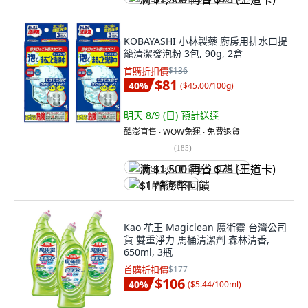
KOBAYASHI 小林製藥 廚房用排水口提
籠清潔發泡粉 3包, 90g, 2盒
首購折扣價
$136
$81
40
%
(
$45.00/100g
)
明天 8/9 (日)
預計送達
酷澎直售 ∙ WOW免運 ∙ 免費退貨
(
185
)
满 $1,500 再省 $75 (王道卡)
$1 酷澎幣回饋
Kao 花王 Magiclean 魔術靈 台灣公司
貨 雙重淨力 馬桶清潔劑 森林清香,
650ml, 3瓶
首購折扣價
$177
$106
40
%
(
$5.44/100ml
)