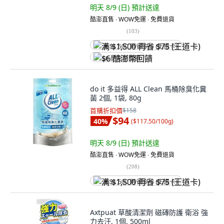
明天 8/9 (日)
預計送達
酷澎直售 ∙ WOW免運 ∙ 免費退貨
(
103
)
满 $1,500 再省 $75 (王道卡)
$6 酷澎幣回饋
do it 多益得 ALL Clean 馬桶除臭化糞
菌 2個, 1袋, 80g
首購折扣價
$158
$94
40
%
(
$117.50/100g
)
明天 8/9 (日)
預計送達
酷澎直售 ∙ WOW免運 ∙ 免費退貨
(
208
)
满 $1,500 再省 $75 (王道卡)
Axtpuat 草酸清潔劑 磁磚防護 衛浴 強
力去汙, 1個, 500ml