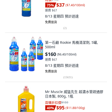
$37
75
%
(
$7.40/100ml
)
運費 $67
8/13 星期四
預計送達
免費退貨
(
2
)
第一石鹼 Rookie 馬桶清潔劑, 5罐,
500ml
$160
(
$6.40/100ml
)
運費 $67
8/13 星期四
預計送達
免費退貨
(
15631
)
Mr Muscle 威猛先生 超濃水管疏通膠
日本製, 800g, 1瓶
首購折扣價
$159
$95
40
%
(
$11.88/100g
)