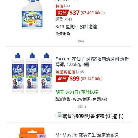
特價
$99
$37
62
%
(
$7.40/100ml
)
運費 $141
8/13 星期四
預計送達
免費退貨
(
84
)
Farcent 花仙子 潔霜S浴廁清潔劑 清新
薄荷, 1.05kg, 3瓶
首購折扣價
$165
$99
40
%
(
$3.14/100g
)
明天 8/9 (日)
預計送達
酷澎直售 ∙ WOW免運 ∙ 免費退貨
(
324
)
满 $1,500 再省 $75 (王道卡)
Mr Muscle 威猛先生 潔廁清香凍,