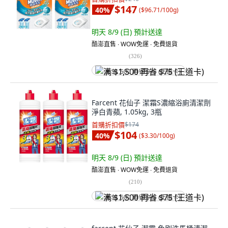
$147
40
%
(
$96.71/100g
)
明天 8/9 (日)
預計送達
酷澎直售 ∙ WOW免運 ∙ 免費退貨
(
326
)
满 $1,500 再省 $75 (王道卡)
Farcent 花仙子 潔霜S濃縮浴廁清潔劑
淨白青蘋, 1.05kg, 3瓶
首購折扣價
$174
$104
40
%
(
$3.30/100g
)
明天 8/9 (日)
預計送達
酷澎直售 ∙ WOW免運 ∙ 免費退貨
(
210
)
满 $1,500 再省 $75 (王道卡)