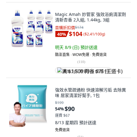
Magic Amah 妙管家 強效浴廁清潔劑
清新杏香 2入組, 1.44kg, 3組
首購折扣價
$174
$104
40
%
(
$2.41/100g
)
明天 8/9 (日)
預計送達
酷澎直售 ∙ WOW免運 ∙ 免費退貨
(
110
)
满 $1,500 再省 $75 (王道卡)
強效水管疏通粉 快速溶解污垢 去除異
味 居家清潔好幫手, 1包
$199
$90
54
%
運費 $67
8/13 星期四
預計送達
免費退貨
(
51
)