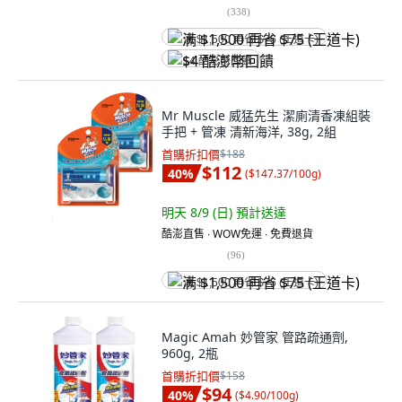
(
338
)
满 $1,500 再省 $75 (王道卡)
$4 酷澎幣回饋
Mr Muscle 威猛先生 潔廁清香凍組裝
手把 + 管凍 清新海洋, 38g, 2組
首購折扣價
$188
$112
40
%
(
$147.37/100g
)
明天 8/9 (日)
預計送達
酷澎直售 ∙ WOW免運 ∙ 免費退貨
(
96
)
满 $1,500 再省 $75 (王道卡)
Magic Amah 妙管家 管路疏通劑,
960g, 2瓶
首購折扣價
$158
$94
40
%
(
$4.90/100g
)