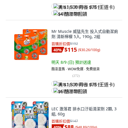
满 $1,500 再省 $75 (王道卡)
$4 酷澎幣回饋
Mr Muscle 威猛先生 投入式自動潔廁
劑 清新檸檬 5入, 190g, 2組
首購折扣價
$192
$115
40
%
(
$30.26/100g
)
明天 8/9 (日)
預計送達
酷澎直售 ∙ WOW免運 ∙ 免費退貨
(
272
)
满 $1,500 再省 $75 (王道卡)
$6 酷澎幣回饋
LEC 激落君 排水口汙垢清潔劑 2顆, 3
組, 60g
首購折扣價
$147
$88
40
%
(
$48.89/100g
)