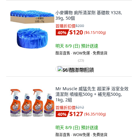
小麥購物 廁所清潔劑 基礎款 Y328,
39g, 50個
首購折扣價
$200
$120
40
%
(
$6.15/100g
)
明天 8/9 (日)
預計送達
酷澎直售 ∙ WOW免運 ∙ 免費退貨
(
23
)
$6 酷澎幣回饋
Mr Muscle 威猛先生 超潔淨 浴室全效
清潔劑 噴槍瓶500g + 補充瓶500g,
1kg, 2組
首購折扣價
$212
$127
40
%
(
$6.35/100g
)
明天 8/9 (日)
預計送達
酷澎直售 ∙ WOW免運 ∙ 免費退貨