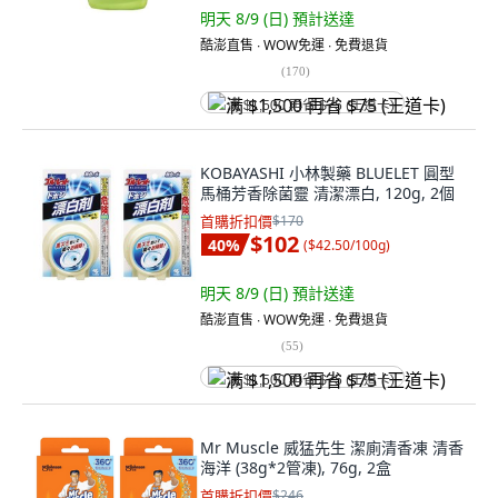
明天 8/9 (日)
預計送達
酷澎直售 ∙ WOW免運 ∙ 免費退貨
(
170
)
满 $1,500 再省 $75 (王道卡)
KOBAYASHI 小林製藥 BLUELET 圓型
馬桶芳香除菌靈 清潔漂白, 120g, 2個
首購折扣價
$170
$102
40
%
(
$42.50/100g
)
明天 8/9 (日)
預計送達
酷澎直售 ∙ WOW免運 ∙ 免費退貨
(
55
)
满 $1,500 再省 $75 (王道卡)
Mr Muscle 威猛先生 潔廁清香凍 清香
海洋 (38g*2管凍), 76g, 2盒
首購折扣價
$246