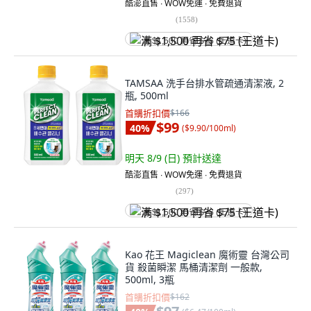
酷澎直售 ∙ WOW免運 ∙ 免費退貨
(
1558
)
满 $1,500 再省 $75 (王道卡)
TAMSAA 洗手台排水管疏通清潔液, 2
瓶, 500ml
首購折扣價
$166
$99
40
%
(
$9.90/100ml
)
明天 8/9 (日)
預計送達
酷澎直售 ∙ WOW免運 ∙ 免費退貨
(
297
)
满 $1,500 再省 $75 (王道卡)
Kao 花王 Magiclean 魔術靈 台灣公司
貨 殺菌瞬潔 馬桶清潔劑 一般款,
500ml, 3瓶
首購折扣價
$162