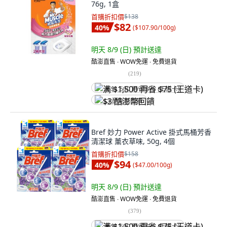
76g, 1盒
首購折扣價
$138
$82
40
%
(
$107.90/100g
)
明天 8/9 (日)
預計送達
酷澎直售 ∙ WOW免運 ∙ 免費退貨
(
219
)
满 $1,500 再省 $75 (王道卡)
$3 酷澎幣回饋
Bref 妙力 Power Active 掛式馬桶芳香
清潔球 薰衣草味, 50g, 4個
首購折扣價
$158
$94
40
%
(
$47.00/100g
)
明天 8/9 (日)
預計送達
酷澎直售 ∙ WOW免運 ∙ 免費退貨
(
379
)
满 $1,500 再省 $75 (王道卡)