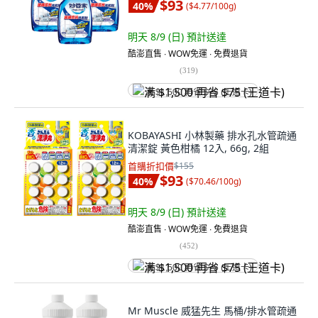
$93
40
%
(
$4.77/100g
)
明天 8/9 (日)
預計送達
酷澎直售 ∙ WOW免運 ∙ 免費退貨
(
319
)
满 $1,500 再省 $75 (王道卡)
KOBAYASHI 小林製藥 排水孔水管疏通
清潔錠 黃色柑橘 12入, 66g, 2組
首購折扣價
$155
$93
40
%
(
$70.46/100g
)
明天 8/9 (日)
預計送達
酷澎直售 ∙ WOW免運 ∙ 免費退貨
(
452
)
满 $1,500 再省 $75 (王道卡)
Mr Muscle 威猛先生 馬桶/排水管疏通