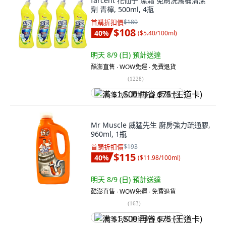
farcent 花仙子 潔霜 免刷洗馬桶清潔
劑 青檸, 500ml, 4瓶
首購折扣價
$180
$108
40
%
(
$5.40/100ml
)
明天 8/9 (日)
預計送達
酷澎直售 ∙ WOW免運 ∙ 免費退貨
(
1228
)
满 $1,500 再省 $75 (王道卡)
Mr Muscle 威猛先生 廚房強力疏通膠,
960ml, 1瓶
首購折扣價
$193
$115
40
%
(
$11.98/100ml
)
明天 8/9 (日)
預計送達
酷澎直售 ∙ WOW免運 ∙ 免費退貨
(
163
)
满 $1,500 再省 $75 (王道卡)