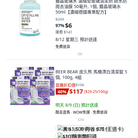
鍍晶玻璃水 濃縮型玻璃清潔劑 疏水防
雨去油膜 50毫升, 1個, 鍍晶玻璃水
50ml【濃縮德國專業配方】
$299
$6
97
%
運費 $141
8/12 星期三
預計送達
免費退貨
(
9
)
BEER BEAR 皮久熊 馬桶漂白清潔錠 5
個, 100g, 4組
首購折扣價
$196
$117
40
%
(
$29.25/100g
)
明天 8/9 (日)
預計送達
酷澎直售 ∙ WOW免運 ∙ 免費退貨
(
24
)
满 $1,500 再省 $75 (王道卡)
$10 酷澎幣回饋