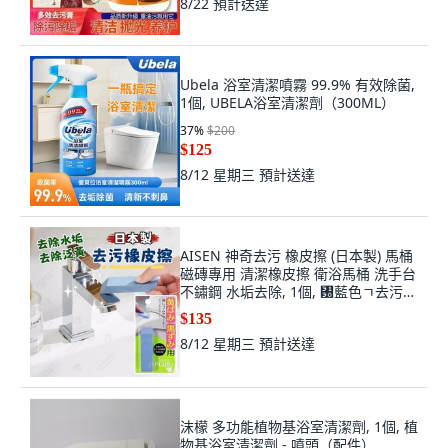
8/22
預計送達
Ubela 浴室清潔噴霧 99.9% 有效除菌,
1個, UBELA浴室清潔劑（300ML）
37
%
$200
$125
8/12 星期三
預計送達
AISEN 神奇去污 橡皮擦 (日本製) 馬桶
磁磚專用 清潔橡皮擦 衛浴馬桶 洗手台
不鏽鋼 水垢去除, 1個, ㄰藍色ㄱ去污橡
皮擦
$135
8/12 星期三
預計送達
沫檬 多功能植物基浴室清潔劑, 1個, 植
物基浴室清潔劑 - 噴頭（配件）