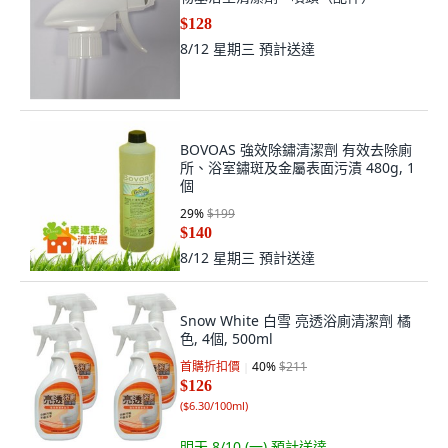
$128
8/12 星期三
預計送達
BOVOAS 強效除鏽清潔劑 有效去除廁
所、浴室鏽斑及金屬表面污漬 480g, 1
個
29
%
$199
$140
8/12 星期三
預計送達
Snow White 白雪 亮透浴廁清潔劑 橘
色, 4個, 500ml
首購折扣價
40
%
$211
$126
(
$6.30/100ml
)
明天 8/10 (一)
預計送達