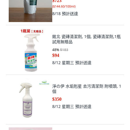
$723
(
$144.60/100ml
)
8/18
預計送達
銘北 瓷磚清潔劑, 1個, 瓷磚清潔劑,1瓶
試用無贈品
48
%
$183
$94
8/12 星期三
預計送達
淨の伊 水垢剋星 去污清潔劑 附噴頭, 1
個
$350
8/12 星期三
預計送達