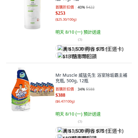
首購折扣價
40
%
$422
$253
(
$25.30/100g
)
明天 8/10 (一)
預計送達
(
3
)
满 $1,500 再省 $75 (王道卡)
$13 酷澎幣回饋
Mr Muscle 威猛先生 浴室除垢霸主補
充瓶, 500g, 12瓶
首購折扣價
34
%
$588
$388
(
$6.47/100g
)
明天 8/10 (一)
預計送達
(
3
)
满 $1,500 再省 $75 (王道卡)