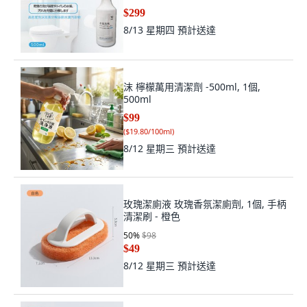
$299
8/13 星期四
預計送達
沫 檸檬萬用清潔劑 -500ml, 1個,
500ml
$99
(
$19.80/100ml
)
8/12 星期三
預計送達
玫瑰潔廁液 玫瑰香氛潔廁劑, 1個, 手柄
清潔刷 - 橙色
50
%
$98
$49
8/12 星期三
預計送達