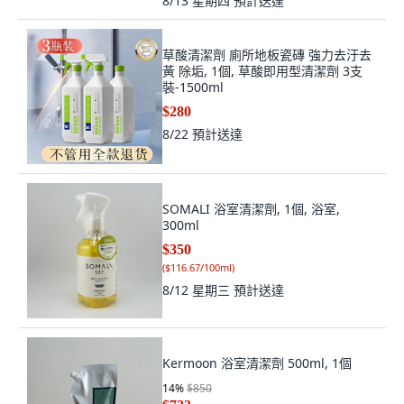
8/13 星期四
預計送達
草酸清潔劑 廁所地板瓷磚 強力去汙去
黃 除垢, 1個, 草酸即用型清潔劑 3支
裝-1500ml
$280
8/22
預計送達
SOMALI 浴室清潔劑, 1個, 浴室,
300ml
$350
(
$116.67/100ml
)
8/12 星期三
預計送達
Kermoon 浴室清潔劑 500ml, 1個
14
%
$850