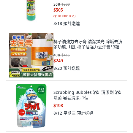
36
%
$800
$505
(
$101.00/100g
)
8/18
預計送達
椰子油強力去汙膏 清潔拋光 除垢去漬
多功能, 1個, 椰子油強力去汙膏*3罐
40
%
$415
$249
8/20
預計送達
Scrubbing Bubbles 浴缸清潔劑 浴缸
除菌 皂垢清潔, 1個
$198
8/12 星期三
預計送達