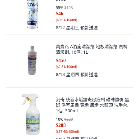
55
%
$103
$46
(
$0.01/100ml
)
8/12 星期三
預計送達
萬寶路 A浴廁清潔劑 地板清潔劑 馬桶
清潔劑, 16個, 1L
$450
(
$2.81/100ml
)
8/13 星期四
預計送達
汎奇 統新水垢鏽斑除痕劑 磁磚鏽斑 黑
斑 浴室馬桶 黃垢 尿垢 水龍頭 洗手台,
1個, 500ml
10
%
$320
$288
(
$57.60/100ml
)