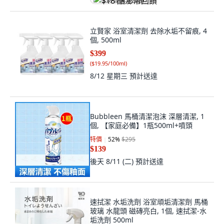
$18 酷澎幣回饋
立賢家 浴室清潔劑 去除水垢不留痕, 4
個, 500ml
$399
(
$19.95/100ml
)
8/12 星期三
預計送達
Bubbleen 馬桶清潔泡沫 深層清潔, 1
個, 【家庭必備】1瓶500ml+噴頭
特價
52
%
$295
$139
後天 8/11 (二)
預計送達
速拭潔 水垢洗劑 浴室頑垢清潔劑 馬桶
玻璃 水龍頭 磁磚亮白, 1個, 速拭潔-水
垢洗劑 500ml