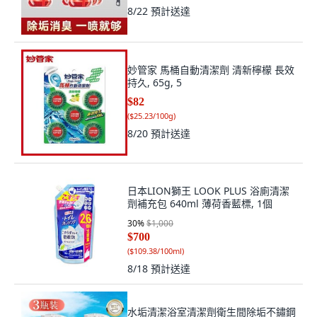
8/22
預計送達
妙管家 馬桶自動清潔劑 清新檸檬 長效
持久, 65g, 5
$82
(
$25.23/100g
)
8/20
預計送達
日本LION獅王 LOOK PLUS 浴廁清潔
劑補充包 640ml 薄荷香藍標, 1個
30
%
$1,000
$700
(
$109.38/100ml
)
8/18
預計送達
水垢清潔浴室清潔劑衛生間除垢不鏽鋼