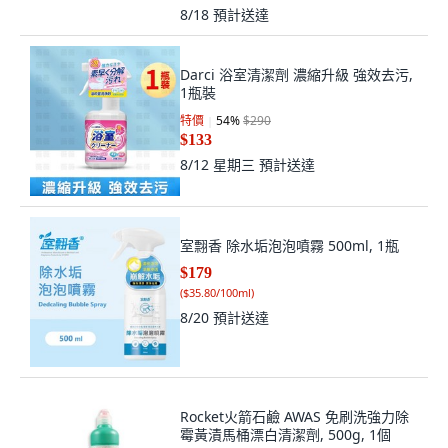
8/18
預計送達
Darci 浴室清潔劑 濃縮升級 強效去污,
1瓶裝
特價
54
%
$290
$133
8/12 星期三
預計送達
室翲香 除水垢泡泡噴霧 500ml, 1瓶
$179
(
$35.80/100ml
)
8/20
預計送達
Rocket火箭石鹼 AWAS 免刷洗強力除
霉黃漬馬桶漂白清潔劑, 500g, 1個