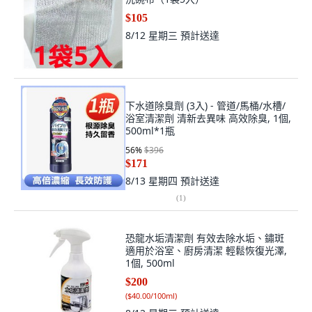
$105
8/12 星期三
預計送達
下水道除臭劑 (3入) - 管道/馬桶/水槽/
浴室清潔劑 清新去異味 高效除臭, 1個,
500ml*1瓶
56
%
$396
$171
8/13 星期四
預計送達
(
1
)
恐龍水垢清潔劑 有效去除水垢、鏽斑
適用於浴室、廚房清潔 輕鬆恢復光澤,
1個, 500ml
$200
(
$40.00/100ml
)