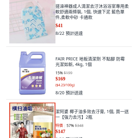
搓澡神器成人清潔去汙沐浴浴室專用柔
軟舒適兩條裝, 1個, 快速下泥 藍色單
件,柔軟中砂 卡通款
$41
8/22
預計送達
FAIR PRICE 地板清潔劑 不點腳 防霉
光潔如新, 4kg, 1個
15
%
$199
$169
(
$4.23/100g
)
8/20
預計送達
潔阿婆 椰子油多效去汙膏, 1個, 買一送
一【強力去污】2瓶
特價
57
%
$348
$147