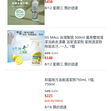
$450
8/12 星期三
預計送達
GS MALL 台灣製造 500ml 萬用雙效清
潔浴廁去漬霸 浴室清潔劑 家用清潔劑
除垢去汙, 一入, 1個
44
%
$269
$148
8/12 星期三
預計送達
抑菌除污浴廁清潔劑750ml, 1個,
750ml
54
%
$499
$225
(
$30.00/100ml
)
8/18
預計送達