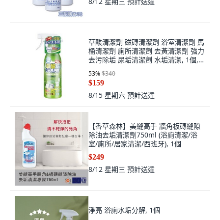
8/12 星期三
預計送達
草酸清潔劑 磁磚清潔劑 浴室清潔劑 馬
桶清潔劑 廁所清潔劑 去黃清潔劑 強力
去污除垢 尿垢清潔劑 水垢清潔, 1個,
草酸清潔劑-1瓶
53
%
$340
$159
8/15 星期六
預計送達
【香草森林】美縫高手 牆角板磚縫隙
除油去垢清潔劑750ml (浴廁清潔/浴
室/廁所/居家清潔/西班牙), 1個
$249
8/12 星期三
預計送達
淨亮 浴廁水垢分解, 1個