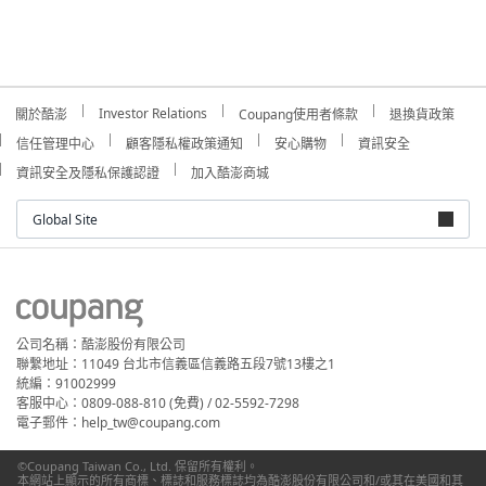
Investor Relations
關於酷澎
Coupang使用者條款
退換貨政策
信任管理中心
顧客隱私權政策通知
安心購物
資訊安全
資訊安全及隱私保護認證
加入酷澎商城
Global Site
公司名稱：酷澎股份有限公司
聯繫地址：11049 台北市信義區信義路五段7號13樓之1
統編：91002999
客服中心：0809-088-810 (免費) / 02-5592-7298
電子郵件：help_tw@coupang.com
©Coupang Taiwan Co., Ltd. 保留所有權利。
本網站上顯示的所有商標、標誌和服務標誌均為酷澎股份有限公司和/或其在美國和其