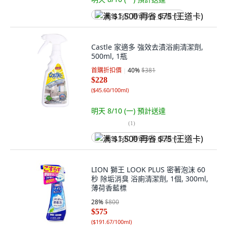
满 $1,500 再省 $75 (王道卡)
Castle 家適多 強效去漬浴廁清潔劑,
500ml, 1瓶
首購折扣價
40
%
$381
$228
(
$45.60/100ml
)
明天 8/10 (一)
預計送達
(
1
)
满 $1,500 再省 $75 (王道卡)
LION 獅王 LOOK PLUS 密著泡沫 60
秒 除垢消臭 浴廁清潔劑, 1個, 300ml,
薄荷香藍標
28
%
$800
$575
(
$191.67/100ml
)