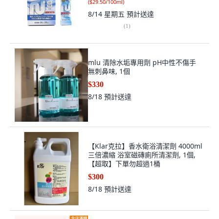
(
$29.50/100ml
)
8/14 星期五
預計送達
(
1
)
mlu 清除水垢專用劑 pH中性不傷手
無刺鼻味, 1個
$330
8/18
預計送達
【Klar克拉】香水衛浴清潔劑 4000ml
三倍濃縮 浴室磁磚廁所清潔劑, 1個,
【超取】下單勿超過1桶
$300
8/18
預計送達