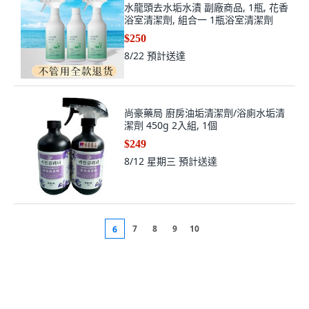
水龍頭去水垢水漬 副廠商品, 1瓶, 花香
浴室清潔劑, 組合一 1瓶浴室清潔劑
$250
8/22
預計送達
尚豪藥局 廚房油垢清潔劑/浴廁水垢清
潔劑 450g 2入組, 1個
$249
8/12 星期三
預計送達
7
8
9
10
6