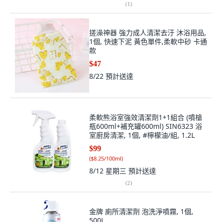
(
1
)
搓澡神器 強力成人清潔去汙 沐浴用品,
1個, 快速下泥 黃色單件,柔軟中砂 卡通
款
$47
8/22
預計送達
柔軟熊浴室強效清潔劑1+1組合 (噴槍
瓶600ml+補充罐600ml) SIN6323 浴
室廚房清潔, 1個, #檸檬油/組, 1.2L
$99
(
$8.25/100ml
)
8/12 星期三
預計送達
(
2
)
金牌 廁所清潔劑 泡洗淨噴霧, 1個,
500L