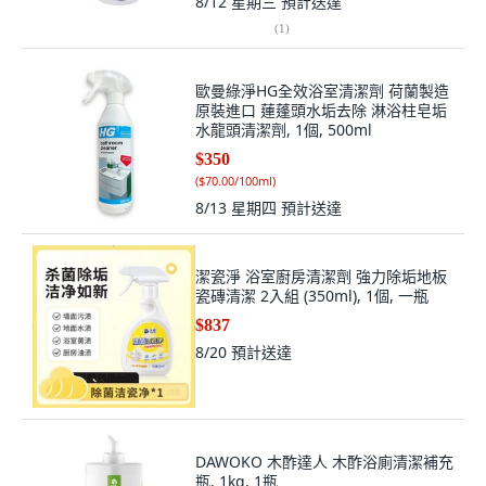
8/12 星期三
預計送達
(
1
)
歐曼綠淨HG全效浴室清潔劑 荷蘭製造
原裝進口 蓮蓬頭水垢去除 淋浴柱皂垢
水龍頭清潔劑, 1個, 500ml
$350
(
$70.00/100ml
)
8/13 星期四
預計送達
潔瓷淨 浴室廚房清潔劑 強力除垢地板
瓷磚清潔 2入組 (350ml), 1個, 一瓶
$837
8/20
預計送達
DAWOKO 木酢達人 木酢浴廁清潔補充
瓶, 1kg, 1瓶