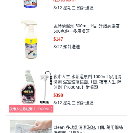
(
$25.80/100ml
)
8/12 星期三
預計送達
瓷磚清潔劑 500ml, 1個, 升級高濃度
500克帶一多用噴頭
$147
8/27
預計送達
夜市人生 水垢還原劑 1000ml 家用清
潔劑 浴室玻璃鏡面, 1個, 夜市人生-除
油劑【1000ML】附噴頭
$398
8/12 星期三
預計送達
Clean 多功能清潔泡泡, 1個, 萬用鋼絲
洗碗布（1袋5入）