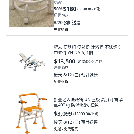
$360
$180
50
%
(
$180.00/1個
)
運費 $67
8/20
預計送達
免費退貨
耀宏 便器椅 便盆椅 沐浴椅 不銹鋼空
中傾倒 YH125-5, 1個
$13,500
(
$13500.00/1個
)
運費 $67
後天 8/12 (三)
預計送達
免費退貨
折疊老人洗澡椅 U型座板 高度可調 承
重400kg 防滑吸盤, 橙色
$3,099
(
$3099.00/1個
)
後天 8/12 (三)
預計送達
免運 ∙ 免費退貨