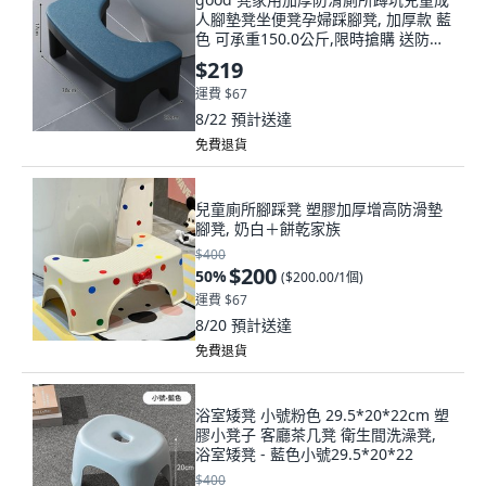
人腳墊凳坐便凳孕婦踩腳凳, 加厚款 藍
色 可承重150.0公斤,限時搶購 送防滑
墊
$219
運費 $67
8/22
預計送達
免費退貨
兒童廁所腳踩凳 塑膠加厚增高防滑墊
腳凳, 奶白＋餅乾家族
$400
$200
50
%
(
$200.00/1個
)
運費 $67
8/20
預計送達
免費退貨
浴室矮凳 小號粉色 29.5*20*22cm 塑
膠小凳子 客廳茶几凳 衛生間洗澡凳,
浴室矮凳 - 藍色小號29.5*20*22
$400