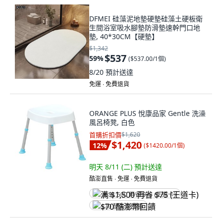
DFMEI 硅藻泥地墊硬墊硅藻土硬板衛
生間浴室吸水腳墊防滑墊速幹門口地
墊, 40*30CM【硬墊】
$1,342
$537
59
%
(
$537.00/1個
)
8/20
預計送達
免運 ∙ 免費退貨
ORANGE PLUS 悅康品家 Gentle 洗澡
風呂椅凳, 白色
首購折扣價
$1,620
$1,420
12
%
(
$1420.00/1個
)
明天 8/11 (二)
預計送達
酷澎直售 ∙ 免運 ∙ 免費退貨
满 $1,500 再省 $75 (王道卡)
$70 酷澎幣回饋