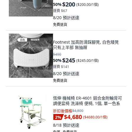
$200
50
%
(
$200.00/1個
)
運費 $67
8/20
預計送達
免費退貨
Footnest 加高防滑踩腳凳, 白色矮凳
只有上半部 無抽屜
$490
$245
50
%
(
$245.00/1個
)
運費 $141
8/20
預計送達
免費退貨
恆伸 機械椅 ER-4601 鋁合金附輪背可
調便盆椅 洗澡椅 便椅, 1個, 單一色系
折扣後價格
$4,800
$4,680
2
%
(
$4680.00/1個
)
8/18
預計送達