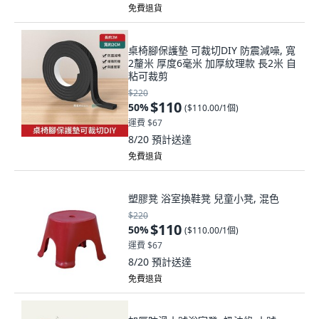
免費退貨
桌椅腳保護墊 可裁切DIY 防震減噪, 寬
2釐米 厚度6毫米 加厚紋理款 長2米 自
粘可裁剪
$220
$110
50
%
(
$110.00/1個
)
運費 $67
8/20
預計送達
免費退貨
塑膠凳 浴室換鞋凳 兒童小凳, 混色
$220
$110
50
%
(
$110.00/1個
)
運費 $67
8/20
預計送達
免費退貨