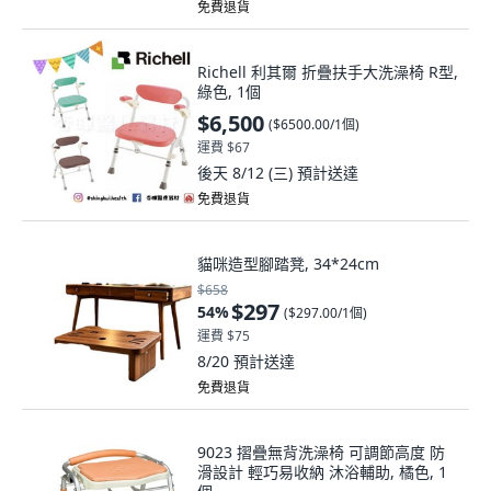
免費退貨
Richell 利其爾 折疊扶手大洗澡椅 R型,
綠色, 1個
$6,500
(
$6500.00/1個
)
運費 $67
後天 8/12 (三)
預計送達
免費退貨
貓咪造型腳踏凳, 34*24cm
$658
$297
54
%
(
$297.00/1個
)
運費 $75
8/20
預計送達
免費退貨
9023 摺疊無背洗澡椅 可調節高度 防
滑設計 輕巧易收納 沐浴輔助, 橘色, 1