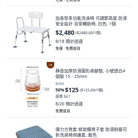
加長型多功能洗澡椅 可調節高度 防滑
安全設計 浴室輔助椅, 白色, 1個
$2,480
(
$2480.00/1個
)
8/18
預計送達
免運 ∙ 免費退貨
靜音加厚防滑圓形桌腳墊, 小號透白4
個裝 15 - 25mm
$250
$125
50
%
(
$125.00/1個
)
運費 $67
8/20
預計送達
免費退貨
彈力方凳套 梳妝檯凳子套 防滑耐磨可
拆洗桌椅保護套, 藍色