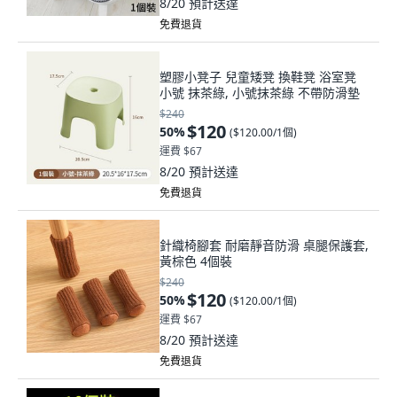
8/20
預計送達
免費退貨
塑膠小凳子 兒童矮凳 換鞋凳 浴室凳
小號 抹茶綠, 小號抹茶綠 不帶防滑墊
$240
$120
50
%
(
$120.00/1個
)
運費 $67
8/20
預計送達
免費退貨
針織椅腳套 耐磨靜音防滑 桌腿保護套,
黃棕色 4個裝
$240
$120
50
%
(
$120.00/1個
)
運費 $67
8/20
預計送達
免費退貨