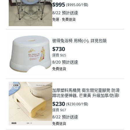
$995
(
$995.00/1個
)
8/22
預計送達
免運 ∙ 免費退貨
彼得兔浴椅 用椅(小), 詳見包裝
$730
運費 $65
8/20
預計送達
免費退貨
加厚塑料馬桶凳 衛生間兒童腳凳 防滑
蹲坑坐便神器, 芒果黃 升級加厚/防滑l
$230
(
$230.00/1個
)
運費 $67
8/22
預計送達
免費退貨