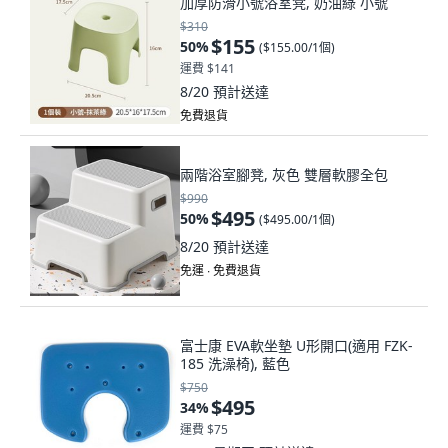
加厚防滑小號浴室凳, 奶油綠 小號
$310
$155
50
%
(
$155.00/1個
)
運費 $141
8/20
預計送達
免費退貨
兩階浴室腳凳, 灰色 雙層軟膠全包
$990
$495
50
%
(
$495.00/1個
)
8/20
預計送達
免運 ∙ 免費退貨
富士康 EVA軟坐墊 U形開口(適用 FZK-
185 洗澡椅), 藍色
$750
$495
34
%
運費 $75