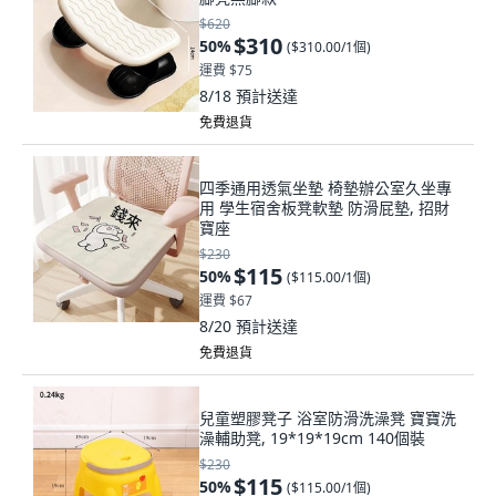
$620
$310
50
%
(
$310.00/1個
)
運費 $75
8/18
預計送達
免費退貨
四季通用透氣坐墊 椅墊辦公室久坐專
用 學生宿舍板凳軟墊 防滑屁墊, 招財
寶座
$230
$115
50
%
(
$115.00/1個
)
運費 $67
8/20
預計送達
免費退貨
兒童塑膠凳子 浴室防滑洗澡凳 寶寶洗
澡輔助凳, 19*19*19cm 140個裝
$230
$115
50
%
(
$115.00/1個
)