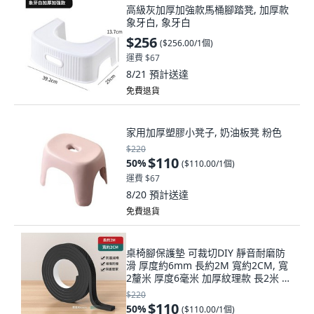
高級灰加厚加強款馬桶腳踏凳, 加厚款
象牙白, 象牙白
$256
(
$256.00/1個
)
運費 $67
8/21
預計送達
免費退貨
家用加厚塑膠小凳子, 奶油板凳 粉色
$220
$110
50
%
(
$110.00/1個
)
運費 $67
8/20
預計送達
免費退貨
桌椅腳保護墊 可裁切DIY 靜音耐磨防
滑 厚度約6mm 長約2M 寬約2CM, 寬
2釐米 厚度6毫米 加厚紋理款 長2米 自
粘可裁剪
$220
$110
50
%
(
$110.00/1個
)