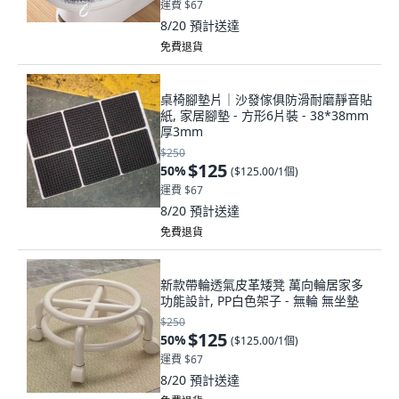
運費 $67
8/20
預計送達
免費退貨
桌椅腳墊片｜沙發傢俱防滑耐磨靜音貼
紙, 家居腳墊 - 方形6片裝 - 38*38mm
厚3mm
$250
$125
50
%
(
$125.00/1個
)
運費 $67
8/20
預計送達
免費退貨
新款帶輪透氣皮革矮凳 萬向輪居家多
功能設計, PP白色架子 - 無輪 無坐墊
$250
$125
50
%
(
$125.00/1個
)
運費 $67
8/20
預計送達