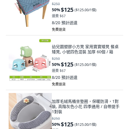
$250
$125
50
%
(
$125.00/1個
)
運費 $67
8/20
預計送達
免費退貨
幼兒園塑膠小方凳 家用寶寶矮凳 餐桌
矮凳, 小號四色混裝 加厚 60個 / 箱
$250
$125
50
%
(
$125.00/1個
)
運費 $67
8/20
預計送達
免費退貨
加厚毛絨馬桶坐墊圈，保暖防滑，1對
裝, 高階灰色小花 四季通用 / 自帶提手
1對裝
$250
$125
50
%
(
$125.00/1個
)