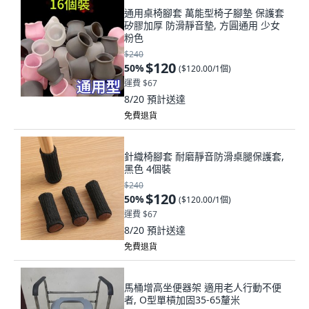
通用桌椅腳套 萬能型椅子腳墊 保護套
矽膠加厚 防滑靜音墊, 方圓通用 少女
粉色
$240
$120
50
%
(
$120.00/1個
)
運費 $67
8/20
預計送達
免費退貨
針織椅腳套 耐磨靜音防滑桌腿保護套,
黑色 4個裝
$240
$120
50
%
(
$120.00/1個
)
運費 $67
8/20
預計送達
免費退貨
馬桶增高坐便器架 適用老人行動不便
者, O型單槓加固35-65釐米