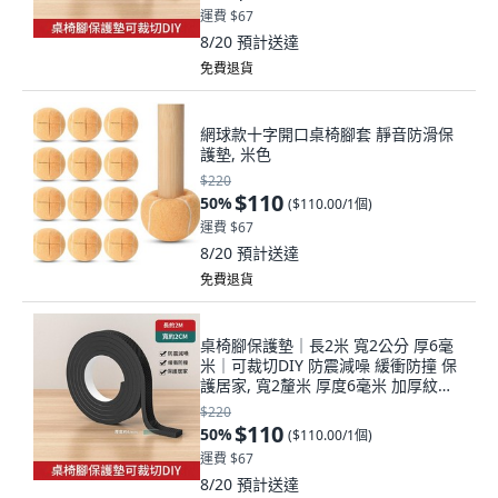
運費 $67
8/20
預計送達
免費退貨
網球款十字開口桌椅腳套 靜音防滑保
護墊, 米色
$220
$110
50
%
(
$110.00/1個
)
運費 $67
8/20
預計送達
免費退貨
桌椅腳保護墊｜長2米 寬2公分 厚6毫
米｜可裁切DIY 防震減噪 緩衝防撞 保
護居家, 寬2釐米 厚度6毫米 加厚紋理
款 長2米 自粘可裁剪
$220
$110
50
%
(
$110.00/1個
)
運費 $67
8/20
預計送達