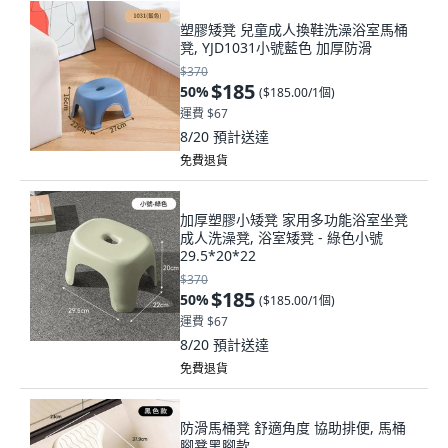
塑膠矮凳 兒童成人換鞋洗澡浴室馬桶
凳, YJD1031小號藍色 加厚防滑
$370
$185
50
%
(
$185.00/1個
)
運費 $67
8/20
預計送達
免費退貨
加厚塑膠小矮凳 家用多功能浴室坐凳
成人洗澡凳, 浴室矮凳 - 綠色小號
29.5*20*22
$370
$185
50
%
(
$185.00/1個
)
運費 $67
8/20
預計送達
免費退貨
防滑馬桶凳 舒適角度 協助排便, 馬桶
腳凳黑腳款