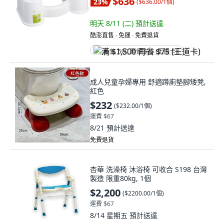
$636
23
%
(
$636.00/1個
)
明天 8/11 (二)
預計送達
酷澎直售 ∙ 免運 ∙ 免費退貨
满 $1,500 再省 $75 (王道卡)
成人兒童孕婦專用 舒適蹲廁墊腳矮凳,
紅色
$232
(
$232.00/1個
)
運費 $67
8/21
預計送達
免費退貨
杏華 洗澡椅 沐浴椅 可收合 S198 台灣
製造 限重80kg, 1個
$2,200
(
$2200.00/1個
)
運費 $67
8/14 星期五
預計送達