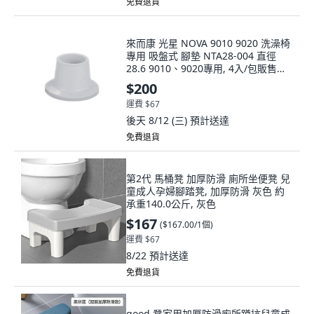
免費退貨
來而康 光星 NOVA 9010 9020 洗澡椅
專用 吸盤式 腳墊 NTA28-004 直徑
28.6 9010、9020專用, 4入/包販售
9010、9020專用腳墊, 4入/包販售
$200
運費 $67
後天 8/12 (三)
預計送達
免費退貨
第2代 馬桶凳 加厚防滑 廁所坐便凳 兒
童成人孕婦腳踏凳, 加厚防滑 灰色 約
承重140.0公斤, 灰色
$167
(
$167.00/1個
)
運費 $67
8/22
預計送達
免費退貨
good 凳家用加厚防滑廁所蹲坑兒童成