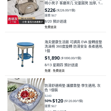
明小凳子 客廳茶几 兒童圓凳 加厚, 1个
装 小号-加厚款 可承重200
$226
(
$226.00/1個
)
運費 $67
8/20
預計送達
免費退貨
海夫健康生活館 可調高 EVA 旋轉座墊
洗澡椅 360度旋轉 防滑安全 長者適用,
1個
$1,890
(
$1890.00/1個
)
8/13 星期四
預計送達
免運 ∙ 免費退貨
防滑舒適椅墊 護腰靠墊 學生適用, 灰
色 1個裝
$240
$120
50
%
(
$120.00/1個
)
運費 $67