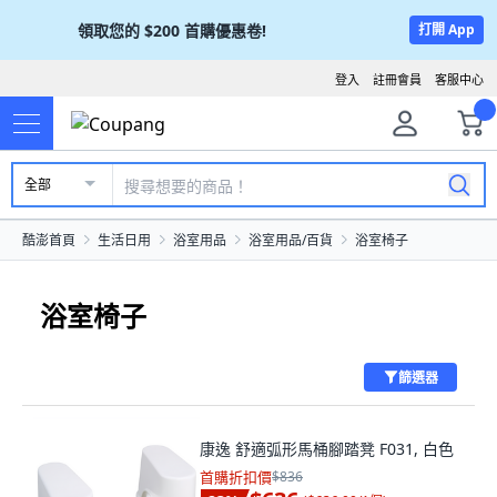
領取您的
$200
首購優惠卷!
打開 App
登入
註冊會員
客服中心
全部
酷澎首頁
生活日用
浴室用品
浴室用品/百貨
浴室椅子
浴室椅子
篩選器
康逸 舒適弧形馬桶腳踏凳 F031, 白色
首購折扣價
$836