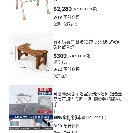
個
$2,280
(
$2280.00/1個
)
8/18
預計送達
免運 ∙ 免費退貨
實木馬桶凳 腳踏凳 蹲便凳 碳化輕燒,
碳化輕重燒
$309
(
$309.00/1個
)
運費 $67
8/22
預計送達
免費退貨
可摺疊淋浴椅 浴室防滑沐浴椅 鋁合金
高度可調洗澡椅, 1個, 摺疊凳+隱形扶
手
$2,594
$1,194
53
%
(
$1194.00/1個
)
8/20
預計送達
免運 ∙ 免費退貨