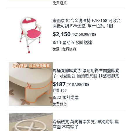
免費退貨
來而康 鋁合金洗澡椅 FZK-168 可收合
高低可調 EVA坐墊, 單一色系, 1個
$2,150
(
$2150.00/1個
)
8/14 星期五
預計送達
免運 ∙ 免費退貨
馬桶凳腳踏凳 加厚耐用衛生間墊腳凳
子, 可愛圓弧-簡約款凳腿 非整體腳凳
$187
(
$187.00/1個
)
運費 $67
8/22
預計送達
免費退貨
滑輪矮凳 萬向輪學步凳, 單獨底架 無
座面 不帶輪子