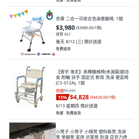
免運 ∙ 免費退貨
杏華 二合一可收合洗澡便器椅, 1個
$3,980
(
$3980.00/1個
)
運費 $67
後天 8/12 (三)
預計送達
免費退貨
【晉宇 海夫】承輝機械椅(未滅菌)鋁合
金 附輪 扶手 固定式 軟背 洗澡 便盆椅
(CS-012A), 1個
特價
$5,680
$4,828
15
%
(
$4828.00/1個
)
8/13 星期四
預計送達
免運 ∙ 免費退貨
小凳子 小凳子 小矮凳 塑料板凳 洗澡
凳 墊腳凳 家用 兒童凳 防滑 亞克力透