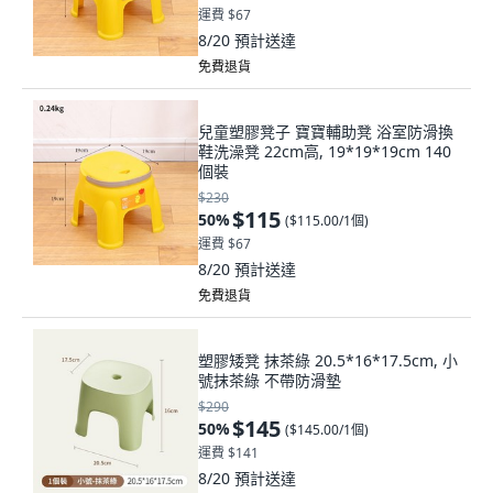
運費 $67
8/20
預計送達
免費退貨
兒童塑膠凳子 寶寶輔助凳 浴室防滑換
鞋洗澡凳 22cm高, 19*19*19cm 140
個裝
$230
$115
50
%
(
$115.00/1個
)
運費 $67
8/20
預計送達
免費退貨
塑膠矮凳 抹茶綠 20.5*16*17.5cm, 小
號抹茶綠 不帶防滑墊
$290
$145
50
%
(
$145.00/1個
)
運費 $141
8/20
預計送達