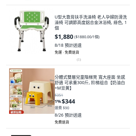
U型大靠背扶手洗澡椅 老人孕婦防滑洗
澡椅 可調節高度鋁合金沐浴椅, 綠色, 1
個
$1,880
(
$1880.00/1個
)
8/18
預計送達
免運 ∙ 免費退貨
(
1
)
分體式雙層兒童階梯凳 寬大座面 坐感
舒適 可承重300斤, 阶梯组合【奶油白
+M豆黄】
$351
$344
1
%
運費 $90
8/26
預計送達
免費退貨