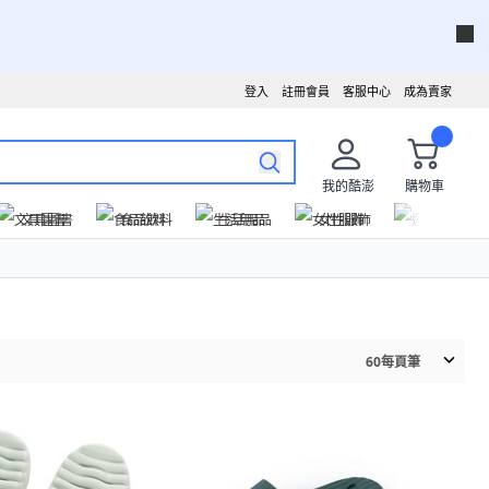
登入
註冊會員
客服中心
成為賣家
我的酷澎
購物車
文具圖書
食品飲料
生活用品
女性服飾
運動戶外
60
每頁筆