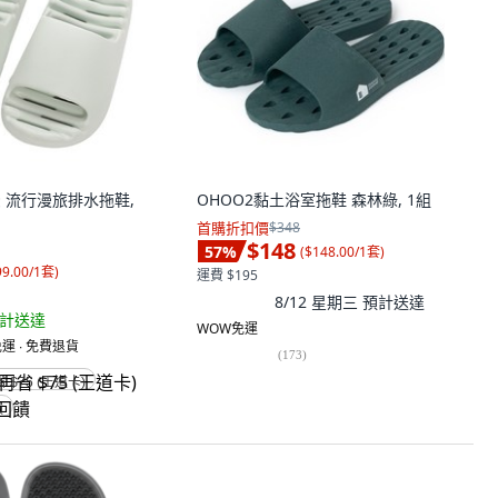
太松 流行漫旅排水拖鞋,
OHOO2黏土浴室拖鞋 森林綠, 1組
首購折扣價
$348
$148
57
%
(
$148.00/1套
)
99.00/1套
)
運費 $195
8/12 星期三
預計送達
計送達
WOW免運
運 ∙ 免費退貨
(
173
)
省 $75 (王道卡)
饋