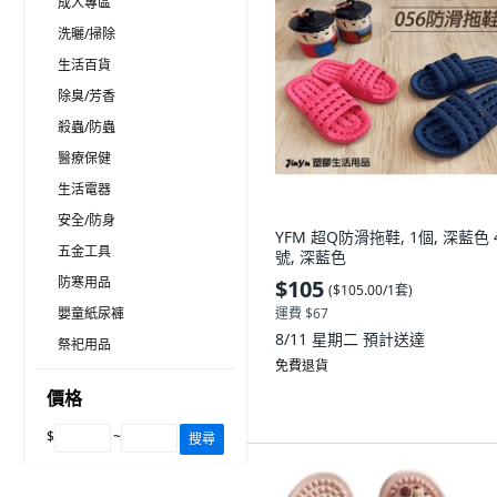
成人專區
洗曬/掃除
生活百貨
除臭/芳香
殺蟲/防蟲
醫療保健
生活電器
安全/防身
YFM 超Q防滑拖鞋, 1個, 深藍色 
五金工具
號, 深藍色
防寒用品
$105
(
$105.00/1套
)
嬰童紙尿褲
運費 $67
8/11 星期二
預計送達
祭祀用品
免費退貨
價格
$
~
搜尋