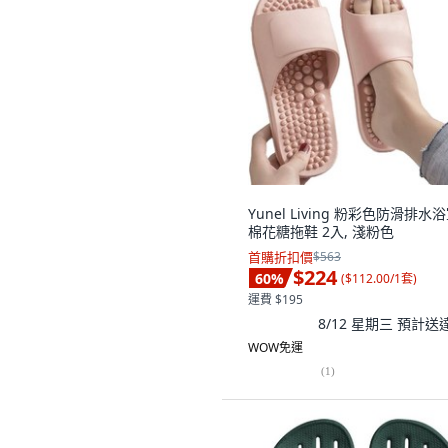
Yunel Living 粉彩色防滑排水
棉花糖拖鞋 2入, 淺粉色
首購折扣價
$563
$224
60
%
(
$112.00/1套
)
運費 $195
8/12 星期三
預計送
WOW免運
(
1
)