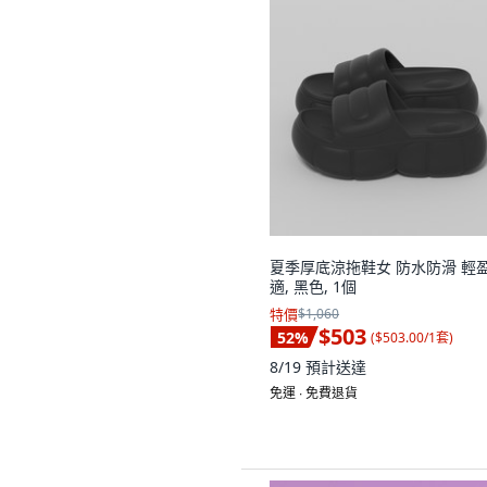
夏季厚底涼拖鞋女 防水防滑 輕
適, 黑色, 1個
特價
$1,060
$503
52
%
(
$503.00/1套
)
8/19
預計送達
免運 ∙ 免費退貨