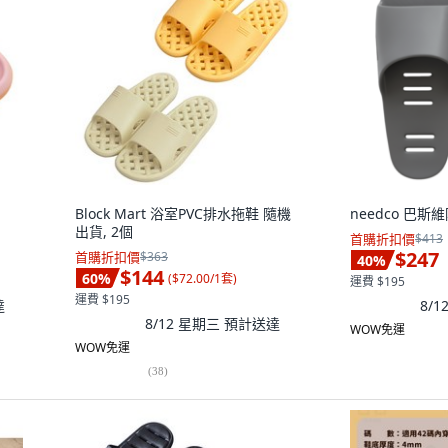
Block Mart 浴室PVC排水拖鞋 隨機
needco 巴
出貨, 2個
首購折扣價
$413
$247
首購折扣價
$363
40
%
$144
60
%
(
$72.00/1套
)
運費 $195
運費 $195
達
8/
8/12 星期三
預計送達
WOW免運
WOW免運
(
38
)