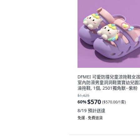
DFMEI 可愛防撞兒童涼拖鞋女
室內防滑男童洞洞鞋寶寶幼兒園
澡拖鞋, 1個, 2501獨角獸--紫粉
$1,425
$570
60
%
(
$570.00/1套
)
8/19
預計送達
免運 ∙ 免費退貨