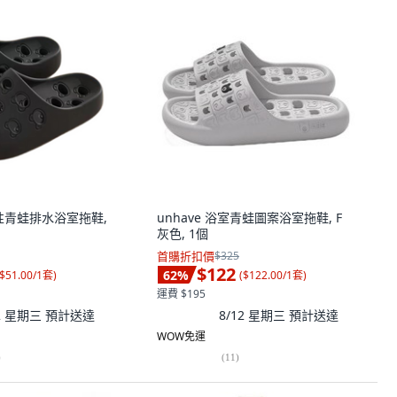
t 女性青蛙排水浴室拖鞋,
unhave 浴室青蛙圖案浴室拖鞋, F
灰色, 1個
首購折扣價
$325
$122
62
%
$51.00/1套
)
(
$122.00/1套
)
運費 $195
12 星期三
預計送達
8/12 星期三
預計送達
WOW免運
)
(
11
)