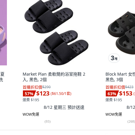
孩夏
Market Plan 柔軟簡約浴室拖鞋 2
Block Mar
洗
入, 黑色, 2個
黑色, 3個
首購折扣價
$290
首購折扣價
$423
$123
$153
57
%
63
%
(
$61.50/1套
)
(
運費 $195
運費 $195
8/12 星期三
預計送達
8/
WOW免運
WOW免運
(
93
)
(
268