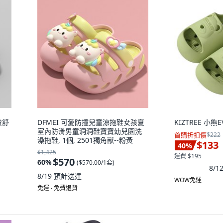
盈舒
DFMEI 可愛防撞兒童涼拖鞋女孩夏
KIZTREE 小熊
室內防滑男童洞洞鞋寶寶幼兒園洗
首購折扣價
$222
澡拖鞋, 1個, 2501獨角獸--粉黃
$133
40
%
$1,425
運費 $195
$570
60
%
(
$570.00/1套
)
8/
8/19
預計送達
WOW免運
免運 ∙ 免費退貨