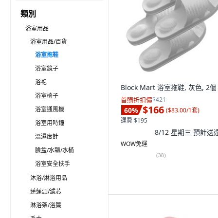
類別
浴室用品
浴室用品/百貨
浴室拖鞋
浴室鏡子
浴袍
Block Mart 浴室拖鞋, 灰色, 2個
浴室椅子
首購折扣價
$421
$166
浴室通風機
60
%
(
$83.00/1套
)
運費 $195
浴室用時鐘
8/12 星期三
預計送
溫濕度計
WOW免運
臉盆/水瓢/水桶
(
38
)
浴室安全扶手
沐浴/淋浴用品
蓮蓬頭/濾芯
淋浴架/浴簾