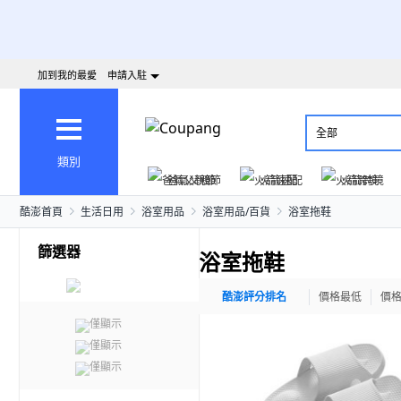
加到我的最愛
申請入駐
全部
類別
爸氣父親節
火箭速配
火箭跨境
酷澎首頁
生活日用
浴室用品
浴室用品/百貨
浴室拖鞋
篩選器
浴室拖鞋
酷澎評分排名
價格最低
價
僅顯示
僅顯示
僅顯示