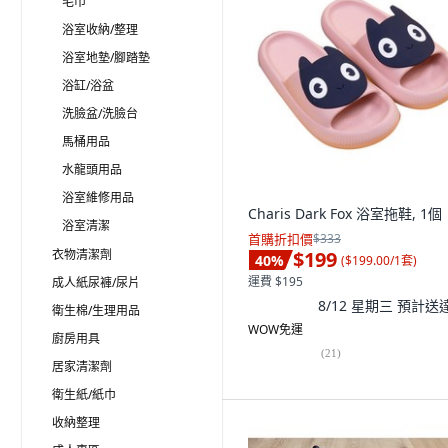
毛巾
浴室收納/整理
浴室地墊/腳踏墊
浴缸/浴盆
洗臉盆/洗臉台
馬桶用品
水龍頭用品
浴室維修用品
Charis Dark Fox 浴室拖鞋, 1個
浴室清潔
首購折扣價
$333
衣物清潔劑
$199
40
%
(
$199.00/1套
)
運費 $195
成人紙尿褲/尿片
8/12 星期三
預計送
衛生棉/生理用品
WOW免運
廚房用具
(
21
)
居家清潔劑
衛生紙/紙巾
收納整理