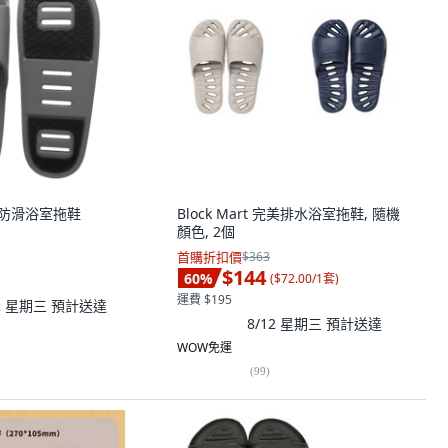
斯維防滑浴室拖鞋
Block Mart 完美排水浴室拖鞋, 隨機
顏色, 2個
首購折扣價
$363
$144
60
%
(
$72.00/1套
)
運費 $195
12 星期三
預計送達
8/12 星期三
預計送達
WOW免運
(
99
)