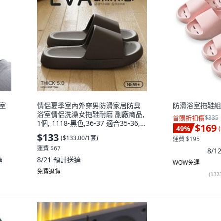
浴室
情侶夏季室內外穿男防滑家居防臭
防滑浴室拖鞋組,
浴室情侶洗澡女拖鞋耐磨 副廠商品,
首購折扣價
$335
1個, 1118-黑色,36-37 適合35-36,
$169
49
%
(
黑色
$133
(
$133.00/1套
)
運費 $195
運費 $67
8/
達
8/21
預計送達
WOW免運
免費退貨
(
132