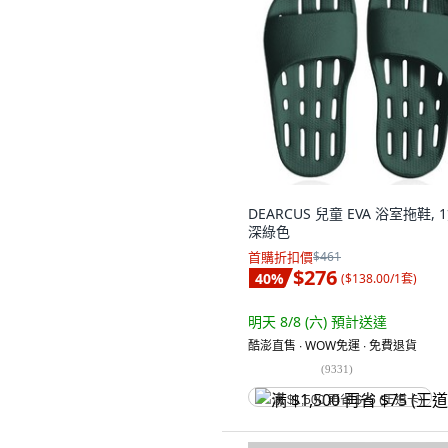
DEARCUS 兒童 EVA 浴室拖鞋, 1
深綠色
首購折扣價
$461
$276
40
%
(
$138.00/1套
)
明天 8/8 (六)
預計送達
酷澎直售 ∙ WOW免運 ∙ 免費退貨
(
9331
)
满 $1,500 再省 $75 (王道卡)