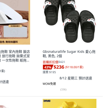
洗拖鞋 室內拖鞋 飯店
Gbsnaturallife Sugar Kids 愛心拖
鞋 旅行拖鞋 拋棄式室
鞋, 黑色, 2個
鞋 一次性拖鞋 紙拖鞋
首購折扣價
$421
 4mm亞麻白色（無妨
$236
43
%
(
$118.00/1套
)
/1套
)
運費 $195
8/12 星期三
預計送達
計送達
WOW免運
(
336
)