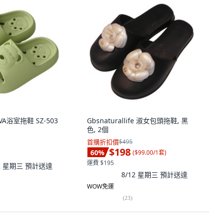
EVA浴室拖鞋 SZ-503
Gbsnaturallife 淑女包頭拖鞋, 黑
色, 2個
首購折扣價
$495
$198
60
%
(
$99.00/1套
)
運費 $195
12 星期三
預計送達
8/12 星期三
預計送達
WOW免運
(
23
)