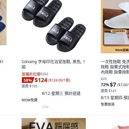
41
Solvang 字母印花浴室拖鞋, 黑色, 1
一次性拖鞋 免
組
拖鞋 拋棄式拖
內拖鞋 拋棄拖
首購折扣價
$302
淘淘屋, 1個,
$124
$25
58
%
(
$124.00/1套
)
絲面料)
$7
72
%
(
$7.00
運費 $195
運費 $141
8/12 星期三
預計送達
8/13 星期四
預
WOW免運
免費退貨
(
74
)