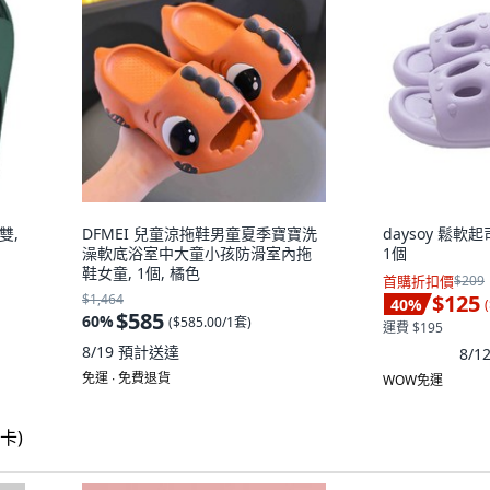
雙,
DFMEI 兒童涼拖鞋男童夏季寶寶洗
daysoy 鬆軟起
澡軟底浴室中大童小孩防滑室內拖
1個
鞋女童, 1個, 橘色
首購折扣價
$209
$125
$1,464
40
%
(
$585
60
%
(
$585.00/1套
)
運費 $195
8/19
預計送達
8/
免運 ∙ 免費退貨
WOW免運