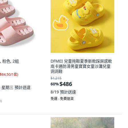
 粉色, 2組
DFMEI 兒童拖鞋夏季新款踩屎感軟
底卡通防滑男童寶寶女童沙灘兒童
洞洞鞋
$84.50/1套
)
$1,215
$486
60
%
12 星期三
預計送達
8/19
預計送達
免運 ∙ 免費退貨
3
)