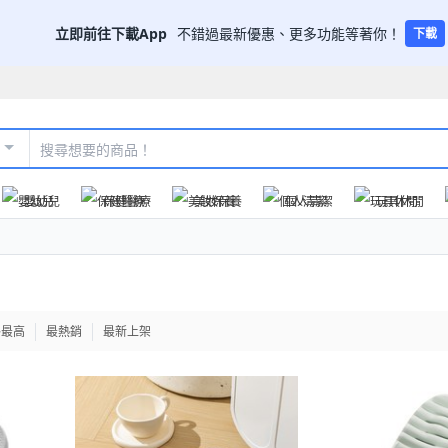
立即前往下載App
不錯過最新優惠、更多功能等著你！
下載
嬰幼兒
保健醫療
美妝保養
個人清潔
玩具休閒
格最高
最熱銷
最新上架