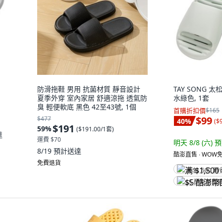
防滑拖鞋 男用 抗菌材質 靜音設計
TAY SONG 
夏季外穿 室內家居 舒適涼拖 透氣防
水綠色, 1套
臭 輕便軟底 黑色 42至43號, 1個
首購折扣價
$165
$99
$477
40
%
(
$
$191
59
%
(
$191.00/1套
)
達
運費 $70
明天 8/8 (六)
預
8/19
預計送達
酷澎直售 ∙ WOW免
免費退貨
满 $1,500 再
$5 酷澎幣回