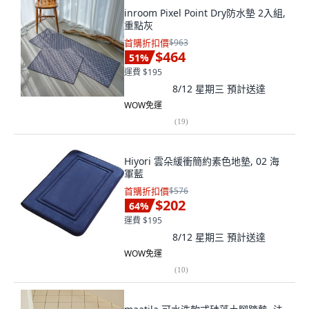
inroom Pixel Point Dry防水墊 2入組,
重點灰
首購折扣價
$963
$464
51
%
運費 $195
8/12 星期三
預計送達
WOW免運
(
19
)
Hiyori 雲朵緩衝簡約素色地墊, 02 海
軍藍
首購折扣價
$576
$202
64
%
運費 $195
8/12 星期三
預計送達
WOW免運
(
10
)