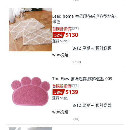
Lead home 字母印花絨毛方型地墊,
米色
首購折扣價
$271
$130
52
%
運費 $195
8/12 星期三
預計送達
WOW免運
(
312
)
The Flow 貓咪迷你腳掌地墊, 009
首購折扣價
$331
$139
58
%
運費 $195
8/12 星期三
預計送達
WOW免運
(
18
)