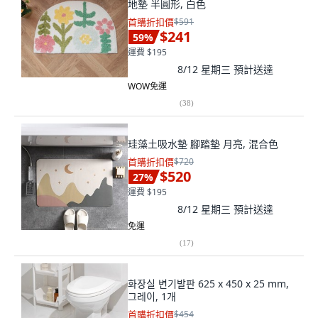
地墊 半圓形, 白色
首購折扣價
$591
$241
59
%
運費 $195
8/12 星期三
預計送達
WOW免運
(
38
)
珪藻土吸水墊 腳踏墊 月亮, 混合色
首購折扣價
$720
$520
27
%
運費 $195
8/12 星期三
預計送達
免運
(
17
)
화장실 변기발판 625 x 450 x 25 mm,
그레이, 1개
首購折扣價
$454