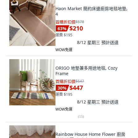
Haon Market 簡約床邊廚房地毯地墊,
4
首購折扣價
$578
$210
63
%
運費 $195
8/12 星期三
預計送達
WOW免運
ORIGO 地墊兼多用途地毯, Cozy
Frame
首購折扣價
$647
$447
30
%
運費 $195
8/12 星期三
預計送達
WOW免運
(
15
)
Rainbow House Home Flower 廚房