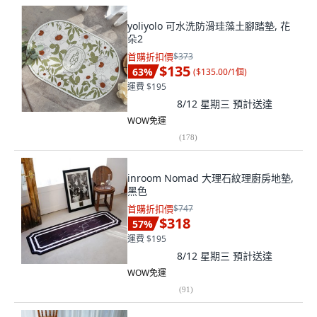
yoliyolo 可水洗防滑珪藻土腳踏墊, 花
朵2
首購折扣價
$373
$135
63
%
(
$135.00/1個
)
運費 $195
8/12 星期三
預計送達
WOW免運
(
178
)
inroom Nomad 大理石紋理廚房地墊,
黑色
首購折扣價
$747
$318
57
%
運費 $195
8/12 星期三
預計送達
WOW免運
(
91
)