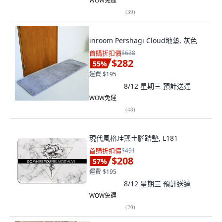
WOW免運
(
39
)
inroom Pershagi Cloud地墊, 灰色
首購折扣價
$638
$282
55
%
運費 $195
8/12 星期三
預計送達
WOW免運
(
48
)
現代風格珪藻土腳踏墊, L181
首購折扣價
$491
$208
57
%
運費 $195
8/12 星期三
預計送達
WOW免運
(
20
)