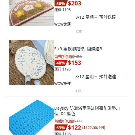
$203
56
%
運費 $195
8/12 星期三
預計送達
WOW免運
(
38
)
Fix9 柔軟腳踏墊, 蝴蝶結B
首購折扣價
$255
$153
40
%
運費 $195
8/12 星期三
預計送達
WOW免運
(
12
)
Daysoy 防滑浴室浴缸陽臺防滑墊, 1
個, 04 藍色
首購折扣價
$332
$122
63
%
(
$122.00/1個
)
運費 $195