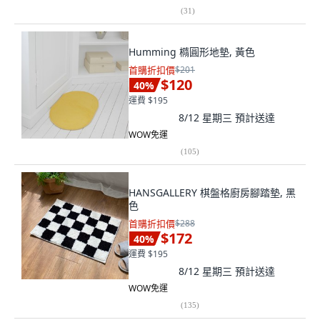
(
31
)
Humming 橢圓形地墊, 黃色
首購折扣價
$201
$120
40
%
運費 $195
8/12 星期三
預計送達
WOW免運
(
105
)
HANSGALLERY 棋盤格廚房腳踏墊, 黑
色
首購折扣價
$288
$172
40
%
運費 $195
8/12 星期三
預計送達
WOW免運
(
135
)