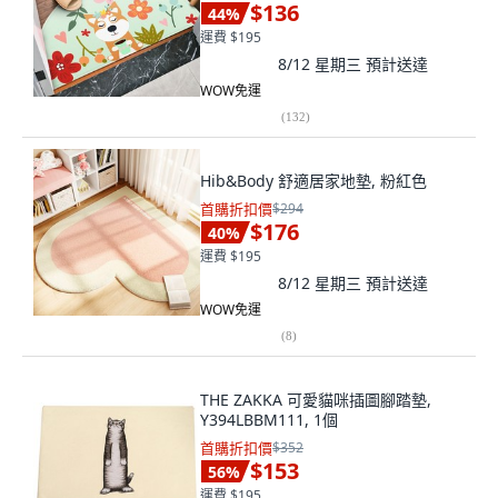
$136
44
%
運費 $195
8/12 星期三
預計送達
WOW免運
(
132
)
Hib&Body 舒適居家地墊, 粉紅色
首購折扣價
$294
$176
40
%
運費 $195
8/12 星期三
預計送達
WOW免運
(
8
)
THE ZAKKA 可愛貓咪插圖腳踏墊,
Y394LBBM111, 1個
首購折扣價
$352
$153
56
%
運費 $195