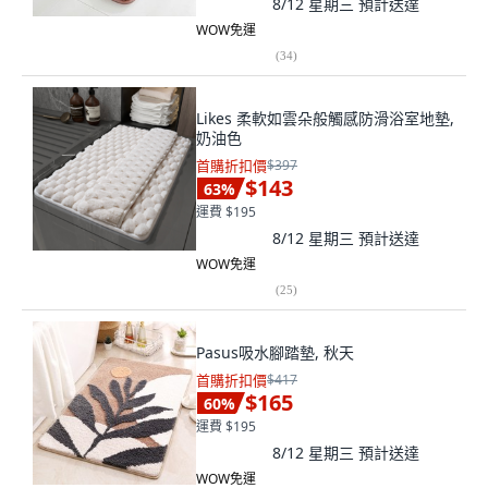
8/12 星期三
預計送達
WOW免運
(
34
)
Likes 柔軟如雲朵般觸感防滑浴室地墊,
奶油色
首購折扣價
$397
$143
63
%
運費 $195
8/12 星期三
預計送達
WOW免運
(
25
)
Pasus吸水腳踏墊, 秋天
首購折扣價
$417
$165
60
%
運費 $195
8/12 星期三
預計送達
WOW免運