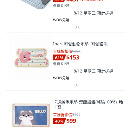
運費 $195
8/12 星期三
預計送達
WOW免運
(
11
)
Inart 可愛動物地墊, 可愛貓咪
首購折扣價
$397
$153
61
%
運費 $195
8/12 星期三
預計送達
WOW免運
(
1
)
卡通絨毛地墊 聚酯纖維(滌綸100%), 哈
士奇
首購折扣價
$165
$99
40
%