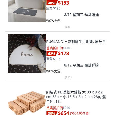
$153
40
%
運費 $195
8/12 星期三
預計送達
WOW免運
(
13
)
RUGLAND 日常刺繡半月地墊, 象牙白
首購折扣價
$470
$178
62
%
運費 $195
8/12 星期三
預計送達
WOW免運
(
113
)
組裝式 PE 美松木踏板 大 30 x 8 x 2
cm 58p + 小 15.5 x 8 x 2 cm 28p, 混
合色, 1套
首購折扣價
$940
$654
30
%
(
$654.00/1個
)