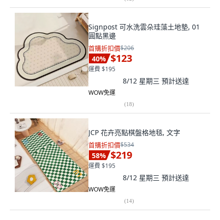
Signpost 可水洗雲朵珪藻土地墊, 01
圓點黑邊
首購折扣價
$206
$123
40
%
運費 $195
8/12 星期三
預計送達
WOW免運
(
18
)
JCP 花卉亮點棋盤格地毯, 文字
首購折扣價
$534
$219
58
%
運費 $195
8/12 星期三
預計送達
WOW免運
(
14
)