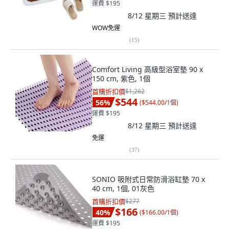
運費 $195
8/12 星期三
預計送達
WOW免運
(
15
)
Comfort Living 高級型浴室墊 90 x
150 cm, 紫色, 1個
首購折扣價
$1,262
$544
56
%
(
$544.00/1個
)
運費 $195
8/12 星期三
預計送達
免運
(
37
)
SONIO 吸附式日常防滑浴缸墊 70 x
40 cm, 1個, 01灰色
首購折扣價
$277
$166
40
%
(
$166.00/1個
)
運費 $195