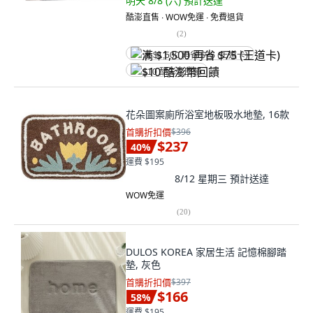
明天 8/8 (六)
預計送達
酷澎直售 ∙ WOW免運 ∙ 免費退貨
(
2
)
满 $1,500 再省 $75 (王道卡)
$10 酷澎幣回饋
花朵圖案廁所浴室地板吸水地墊, 16款
首購折扣價
$396
$237
40
%
運費 $195
8/12 星期三
預計送達
WOW免運
(
20
)
DULOS KOREA 家居生活 記憶棉腳踏
墊, 灰色
首購折扣價
$397
$166
58
%
運費 $195