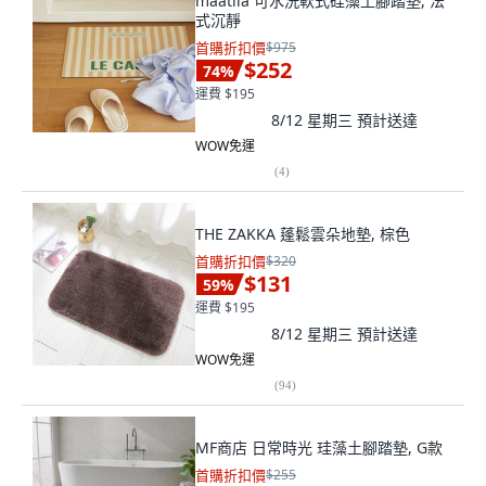
maatila 可水洗軟式硅藻土腳踏墊, 法
式沉靜
首購折扣價
$975
$252
74
%
運費 $195
8/12 星期三
預計送達
WOW免運
(
4
)
THE ZAKKA 蓬鬆雲朵地墊, 棕色
首購折扣價
$320
$131
59
%
運費 $195
8/12 星期三
預計送達
WOW免運
(
94
)
MF商店 日常時光 珪藻土腳踏墊, G款
首購折扣價
$255