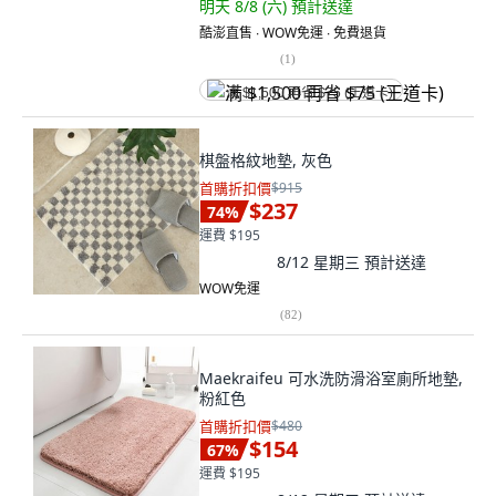
明天 8/8 (六)
預計送達
酷澎直售 ∙ WOW免運 ∙ 免費退貨
(
1
)
满 $1,500 再省 $75 (王道卡)
棋盤格紋地墊, 灰色
首購折扣價
$915
$237
74
%
運費 $195
8/12 星期三
預計送達
WOW免運
(
82
)
Maekraifeu 可水洗防滑浴室廁所地墊,
粉紅色
首購折扣價
$480
$154
67
%
運費 $195