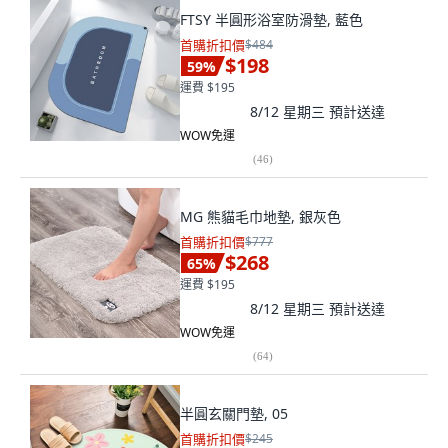
FTSY 半圓形浴室防滑墊, 藍色
首購折扣價
$484
$198
59
%
運費 $195
8/12 星期三
預計送達
WOW免運
(
46
)
MG 熊貓毛巾地墊, 銀灰色
首購折扣價
$777
$268
65
%
運費 $195
8/12 星期三
預計送達
WOW免運
(
64
)
半圓玄關門墊, 05
首購折扣價
$245