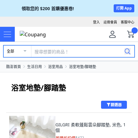
領取您的
$200
首購優惠卷!
打開 App
登入
註冊會員
客服中心
全部
酷澎首頁
生活日用
浴室用品
浴室地墊/腳踏墊
浴室地墊/腳踏墊
篩選器
GILGRI 柔軟蓬鬆雲朵腳踏墊, 米色, 1
個
$472