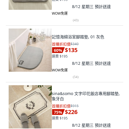
8/12 星期三
預計送達
WOW免運
(
43
)
記憶海綿浴室腳踏墊, 01 灰色
首購折扣價
$340
$135
60
%
運費 $195
8/12 星期三
預計送達
WOW免運
(
54
)
sina&somo 文字印花飯店專用腳踏墊,
象牙白
首購折扣價
$915
$226
75
%
運費 $195
8/12 星期三
預計送達