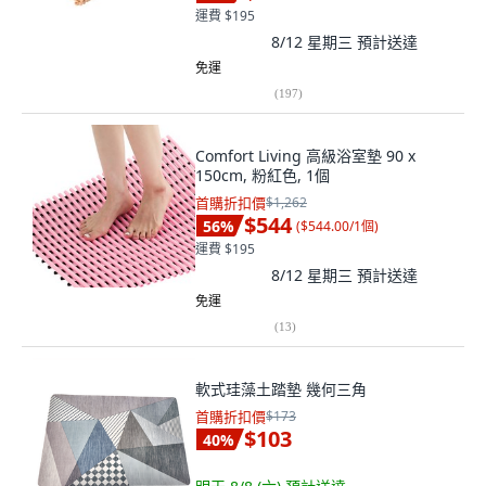
運費 $195
8/12 星期三
預計送達
免運
(
197
)
Comfort Living 高級浴室墊 90 x
150cm, 粉紅色, 1個
首購折扣價
$1,262
$544
56
%
(
$544.00/1個
)
運費 $195
8/12 星期三
預計送達
免運
(
13
)
軟式珪藻土踏墊 幾何三角
首購折扣價
$173
$103
40
%