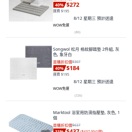
$272
40
%
運費 $195
8/12 星期三
預計送達
WOW免運
(
80
)
Songwol 松月 格紋腳踏墊 2件組, 灰
色, 象牙白
首購折扣價
$307
$184
40
%
運費 $195
8/12 星期三
預計送達
WOW免運
(
326
)
Marktool 浴室用防滑指壓墊, 灰色, 1
個
首購折扣價
$637
$437
31
%
(
$437.00/1個
)