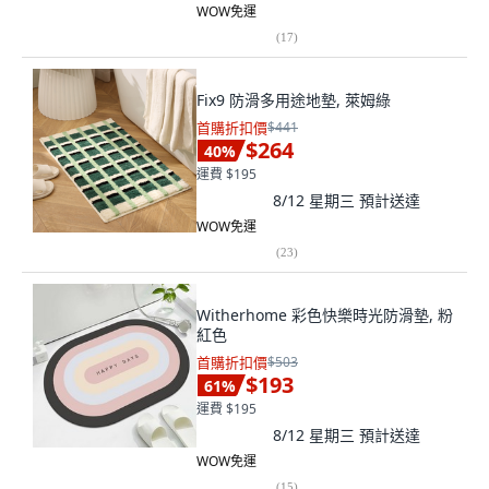
WOW免運
(
17
)
Fix9 防滑多用途地墊, 萊姆綠
首購折扣價
$441
$264
40
%
運費 $195
8/12 星期三
預計送達
WOW免運
(
23
)
Witherhome 彩色快樂時光防滑墊, 粉
紅色
首購折扣價
$503
$193
61
%
運費 $195
8/12 星期三
預計送達
WOW免運
(
15
)