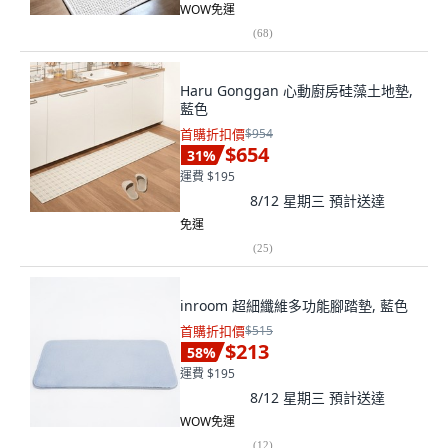
WOW免運
(
68
)
Haru Gonggan 心動廚房硅藻土地墊,
藍色
首購折扣價
$954
$654
31
%
運費 $195
8/12 星期三
預計送達
免運
(
25
)
inroom 超細纖維多功能腳踏墊, 藍色
首購折扣價
$515
$213
58
%
運費 $195
8/12 星期三
預計送達
WOW免運
(
12
)