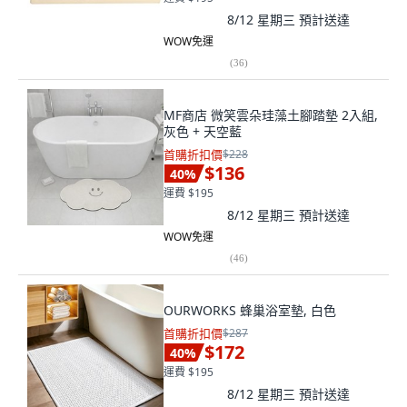
8/12 星期三
預計送達
WOW免運
(
36
)
MF商店 微笑雲朵珪藻土腳踏墊 2入組,
灰色 + 天空藍
首購折扣價
$228
$136
40
%
運費 $195
8/12 星期三
預計送達
WOW免運
(
46
)
OURWORKS 蜂巢浴室墊, 白色
首購折扣價
$287
$172
40
%
運費 $195
8/12 星期三
預計送達