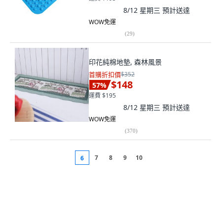
8/12 星期三
預計送達
WOW免運
(
29
)
印花純棉地墊, 森林風景
首購折扣價
$352
$148
57
%
運費 $195
8/12 星期三
預計送達
WOW免運
(
370
)
7
8
9
10
6