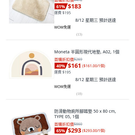
首購折扣價
$183
61
%
運費 $195
8/12 星期三
預計送達
WOW免運
(
13
)
Moneta 半圓形現代地墊, A02, 1個
首購折扣價
$269
$161
40
%
(
$161.00/1個
)
運費 $195
8/12 星期三
預計送達
WOW免運
(
18
)
防滑動物廁所腳踏墊 50 x 80 cm,
TYPE 05, 1個
首購折扣價
$860
$293
65
%
(
$293.00/1個
)