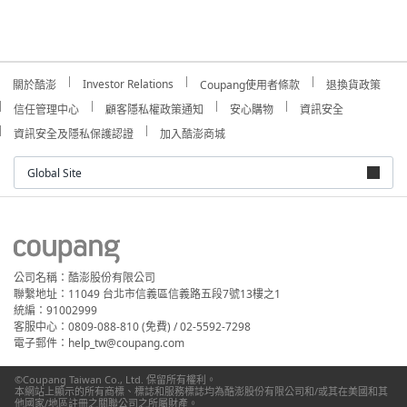
Investor Relations
關於酷澎
Coupang使用者條款
退換貨政策
信任管理中心
顧客隱私權政策通知
安心購物
資訊安全
資訊安全及隱私保護認證
加入酷澎商城
Global Site
公司名稱：酷澎股份有限公司
聯繫地址：11049 台北市信義區信義路五段7號13樓之1
統編：91002999
客服中心：0809-088-810 (免費) / 02-5592-7298
電子郵件：help_tw@coupang.com
©Coupang Taiwan Co., Ltd. 保留所有權利。
本網站上顯示的所有商標、標誌和服務標誌均為酷澎股份有限公司和/或其在美國和其
他國家/地區註冊之關聯公司之所屬財產。