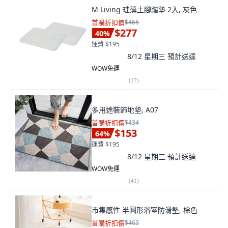
M Living 珪藻土腳踏墊 2入, 灰色
首購折扣價
$466
$277
40
%
運費 $195
8/12 星期三
預計送達
WOW免運
(
17
)
多用途裝飾地墊, A07
首購折扣價
$434
$153
64
%
運費 $195
8/12 星期三
預計送達
WOW免運
(
41
)
市集感性 半圓形浴室防滑墊, 棕色
首購折扣價
$463