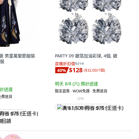
 可莉鹿 男童萬聖節服裝
PARTY 09 銀箔加油彩球, 4個, 銀
服
首購折扣價
$214
$128
40
%
(
$32.00/1個
)
明天 8/8 (六)
預計送達
計送達
酷澎直售 ∙ WOW免運 ∙ 免費退貨
 免費退貨
(
24
)
满 $1,500 再省 $75 (王道卡)
省 $75 (王道卡)
回饋