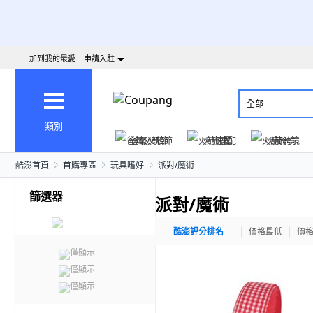
加到我的最愛
申請入駐
全部
類別
爸氣父親節
火箭速配
火箭跨境
酷澎首頁
首購專區
玩具嗜好
派對/魔術
篩選器
派對/魔術
酷澎評分排名
價格最低
價
僅顯示
僅顯示
僅顯示