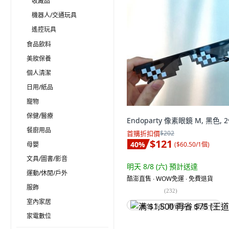
收藏品
機器人/交通玩具
遙控玩具
食品飲料
美妝保養
個人清潔
日用/紙品
寵物
保健/醫療
Endoparty 像素眼鏡 M, 黑色, 
餐廚用品
首購折扣價
$202
$121
40
%
(
$60.50/1個
)
母嬰
文具/圖書/影音
明天 8/8 (六)
預計送達
運動/休閒/戶外
酷澎直售 ∙ WOW免運 ∙ 免費退貨
服飾
(
232
)
室內家居
满 $1,500 再省 $75 (王道卡)
家電數位