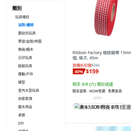
類別
玩具嗜好
派對/魔術
嬰幼兒玩具
學習/益智/拼圖
樂高/積木
Ribbon Factory 格紋緞帶 15mm
個, 格子, 45m
公仔玩具
首購折扣價
$266
娃娃玩具
$159
40
%
運動/戶外
模型
明天 8/8 (六)
預計送達
室內大型玩具
酷澎直售 ∙ WOW免運 ∙ 免費退貨
(
257
)
扮家家酒
戲水用品
满 $1,500 再省 $75 (王道卡)
桌遊
DIY