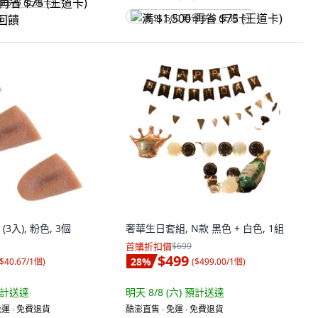
省 $75 (王道卡)
满 $1,500 再省 $75 (王道卡)
饋
3入), 粉色, 3個
奢華生日套組, N款 黑色 + 白色, 1組
首購折扣價
$699
$499
28
%
$40.67/1個
)
(
$499.00/1個
)
計送達
明天 8/8 (六)
預計送達
運 ∙ 免費退貨
酷澎直售 ∙ 免運 ∙ 免費退貨