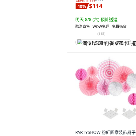
$114
40
%
明天 8/8 (六)
預計送達
酷澎直售 ∙ WOW免運 ∙ 免費退貨
(
145
)
满 $1,500 再省 $75 (王道卡)
PARTYSHOW 粉紅圖案裝飾扇