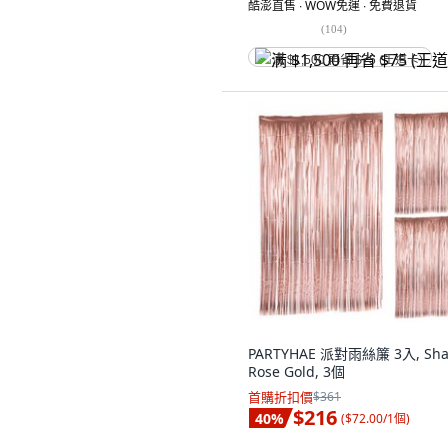
酷澎直售 ∙ WOW免運 ∙ 免費退貨
(
104
)
满 $1,500 再省 $75 (王道卡)
PARTYHAE 派對雨絲簾 3入, Sha
Rose Gold, 3個
首購折扣價
$361
$216
40
%
(
$72.00/1個
)