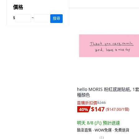
價格
$
~
搜尋
hello MORIS 粉紅感謝貼紙, 1套
種顏色
首購折扣價
$246
$147
40
%
(
$147.00/1個
)
明天 8/8 (六)
預計送達
酷澎直售 ∙ WOW免運 ∙ 免費退貨
(
1
)