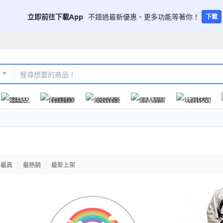
立即前往下載App
不錯過最新優惠、更多功能等著你！
下載
嬰幼兒
保健醫療
美妝保養
個人清潔
玩具休閒
格最高
最熱銷
最新上架