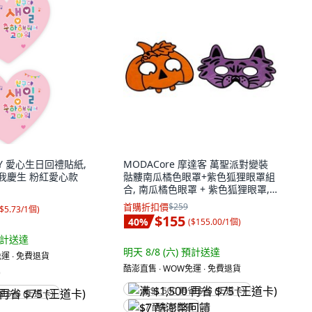
DAY 愛心生日回禮貼紙,
MODACore 摩達客 萬聖派對變裝
為我慶生 粉紅愛心款
骷髏南瓜橘色眼罩+紫色狐狸眼罩組
合, 南瓜橘色眼罩 + 紫色狐狸眼罩, 1
組
首購折扣價
$259
$5.73/1個
)
$155
40
%
(
$155.00/1個
)
計送達
明天 8/8 (六)
預計送達
運 ∙ 免費退貨
酷澎直售 ∙ WOW免運 ∙ 免費退貨
)
满 $1,500 再省 $75 (王道卡)
省 $75 (王道卡)
$7 酷澎幣回饋