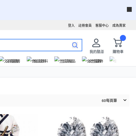
登入
註冊會員
客服中心
成為賣家
我的酷澎
購物車
文具圖書
食品飲料
生活用品
女性服飾
運動戶外
60
每頁筆