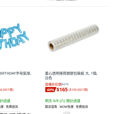
BIRTHDAY字母氣球,
愛心透明捲筒塑膠包裝紙 大, 1個,
白色
首購折扣價
$275
$165
40
%
66.00/1個
)
(
$165.00/1個
)
計送達
明天 8/8 (六)
預計送達
運 ∙ 免費退貨
酷澎直售 ∙ WOW免運 ∙ 免費退貨
(
155
)