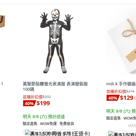
 1
萬聖節骷髏螢光表演服 表演變裝服
indi.k 手作鋸
100碼
首購折扣價
$216
$129
首購折扣價
$332
40
%
(
$199
40
%
明天 8/8 (六)
預
明天 8/8 (六)
預計送達
酷澎直售 ∙ WOW免
酷澎直售 ∙ WOW免運 ∙ 免費退貨
(
432
满 $1,500 再省 $75 (王道卡)
满 $1,500 再