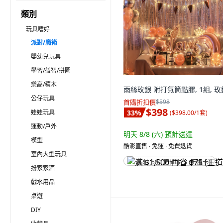
類別
玩具嗜好
派對/魔術
嬰幼兒玩具
學習/益智/拼圖
樂高/積木
雨絲玫銀 附打氣筒點膠, 1組, 玫
公仔玩具
首購折扣價
$598
$398
娃娃玩具
33
%
(
$398.00/1套
)
運動/戶外
明天 8/8 (六)
預計送達
模型
酷澎直售 ∙ 免運 ∙ 免費退貨
室內大型玩具
满 $1,500 再省 $75 (王道卡)
扮家家酒
戲水用品
桌遊
DIY