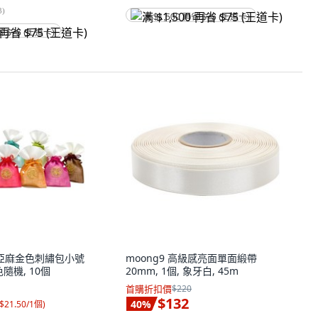
3
)
满 $1,500 再省 $75 (王道卡)
省 $75 (王道卡)
韓國亞麻金色刺繡包小號
moong9 高級感亮面單面緞帶
顏色隨機, 10個
20mm, 1個, 象牙白, 45m
首購折扣價
$220
$132
40
%
$21.50/1個
)