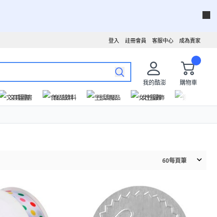
登入
註冊會員
客服中心
成為賣家
我的酷澎
購物車
文具圖書
食品飲料
生活用品
女性服飾
運動戶外
60
每頁筆