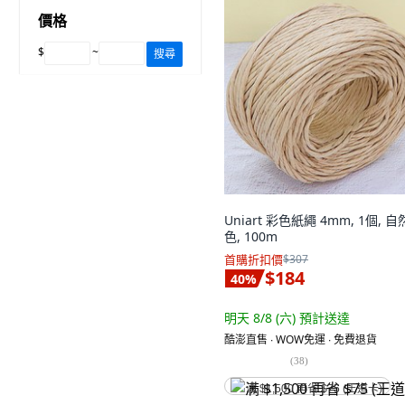
價格
$
~
搜尋
Uniart 彩色紙繩 4mm, 1個, 自
色, 100m
首購折扣價
$307
$184
40
%
明天 8/8 (六)
預計送達
酷澎直售 ∙ WOW免運 ∙ 免費退貨
(
38
)
满 $1,500 再省 $75 (王道卡)