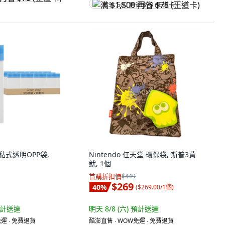
满 $1,500 再省 $75 (王道卡)
 自黏式透明OPP袋,
Nintendo 任天堂 環保袋, 斯普3黃
魷, 1個
首購折扣價
$449
$269
40
%
(
$269.00/1個
)
計送達
明天 8/8 (六)
預計送達
運 ∙ 免費退貨
酷澎直售 ∙ WOW免運 ∙ 免費退貨