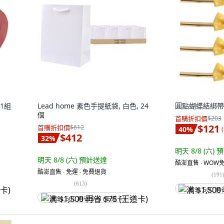
 1組
Lead home 素色手提紙袋, 白色, 24
圓點蝴蝶結綁帶, 
個
首購折扣價
$203
$121
首購折扣價
$612
40
%
(
$412
32
%
明天 8/8 (六)
預
明天 8/8 (六)
預計送達
酷澎直售 ∙ WOW免
酷澎直售 ∙ 免運 ∙ 免費退貨
(
191
(
613
)
满 $1,500 再
满 $1,500 再省 $75 (王道卡)