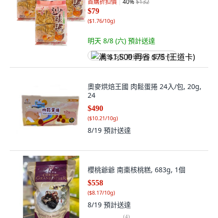
首購折扣價
40
%
$132
$79
(
$1.76/10g
)
明天 8/8 (六)
預計送達
满 $1,500 再省 $75 (王道卡)
奧麥烘焙王國 肉鬆蛋捲 24入/包, 20g,
24
$490
(
$10.21/10g
)
8/19
預計送達
櫻桃爺爺 南棗核桃糕, 683g, 1個
$558
(
$8.17/10g
)
8/19
預計送達
(
4
)