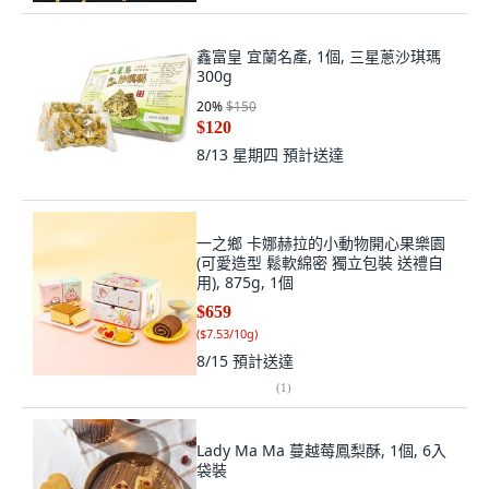
鑫富皇 宜蘭名產, 1個, 三星蔥沙琪瑪
300g
20
%
$150
$120
8/13 星期四
預計送達
一之鄉 卡娜赫拉的小動物開心果樂園
(可愛造型 鬆軟綿密 獨立包裝 送禮自
用), 875g, 1個
$659
(
$7.53/10g
)
8/15
預計送達
(
1
)
Lady Ma Ma 蔓越莓鳳梨酥, 1個, 6入
袋裝