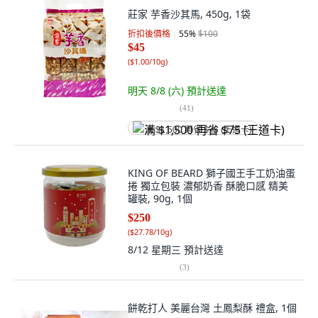
莊家 芋香沙其馬, 450g, 1袋
折扣後價格
55
%
$100
$45
(
$1.00/10g
)
明天 8/8 (六)
預計送達
(
41
)
满 $1,500 再省 $75 (王道卡)
KING OF BEARD 獅子國王手工奶油蛋
捲 獨立包裝 濃郁奶香 酥脆口感 精美
罐裝, 90g, 1個
$250
(
$27.78/10g
)
8/12 星期三
預計送達
(
3
)
餅乾打人 美麗台灣 土鳳梨酥 禮盒, 1個