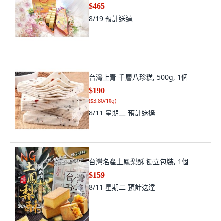
$465
8/19
預計送達
台灣上青 千層八珍糕, 500g, 1個
$190
(
$3.80/10g
)
8/11 星期二
預計送達
台灣名產土鳳梨酥 獨立包裝, 1個
$159
8/11 星期二
預計送達