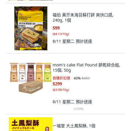
福伯 黃芥末海苔蘇打餅 爽快口感,
240g, 1個
$99
(
$4.13/10g
)
8/11 星期二
預計送達
mom's cake Flat Pound 餅乾綜合組,
15個, 50g
首購折扣價
40
%
$499
$299
(
$3.99/10g
)
8/11 星期二
預計送達
(
1559
)
一福堂 大土鳳梨酥, 1個