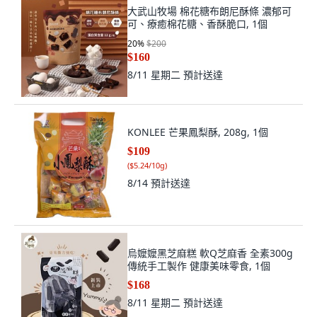
大武山牧場 棉花糖布朗尼酥條 濃郁可
可、療癒棉花糖、香酥脆口, 1個
20
%
$200
$160
8/11 星期二
預計送達
KONLEE 芒果鳳梨酥, 208g, 1個
$109
(
$5.24/10g
)
8/14
預計送達
烏嬤嬤黑芝麻糕 軟Q芝麻香 全素300g
傳統手工製作 健康美味零食, 1個
$168
8/11 星期二
預計送達