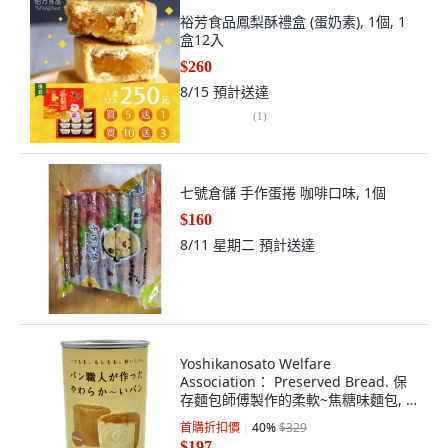
裕芳食品鳳梨酥禮盒 (蛋奶素), 1個, 1
盒12入
$260
8/15
預計送達
(
1
)
七號倉儲 手作蛋捲 咖啡口味, 1個
$160
8/11 星期二
預計送達
Yoshikanosato Welfare
Association： Preserved Bread. 保
存麵包師傅製作的柔軟~焦糖味麵包, 1
個
首購折扣價
40
%
$329
$197