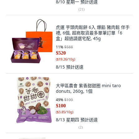
8/10 星期一
預計送達
(
21
)
虎運 芋頭肉鬆餅 6入 爆餡 豬肉鬆 伴手
禮, 6個, 超商取貨最多單筆訂單「6
盒」超過請選宅配, 45g
11
%
$588
$520
(
$19.26/10g
)
8/15
預計送達
大甲區農會 紫香甜甜圈 mini taro
donuts, 260g, 1個
49
%
$199
$100
(
$3.85/10g
)
8/13 星期四
預計送達
(
2
)