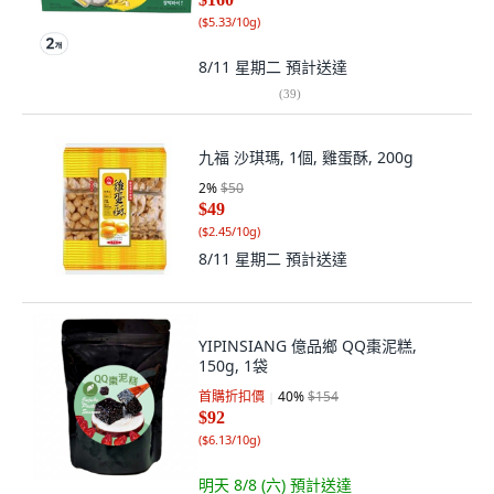
(
$5.33/10g
)
8/11 星期二
預計送達
(
39
)
九福 沙琪瑪, 1個, 雞蛋酥, 200g
2
%
$50
$49
(
$2.45/10g
)
8/11 星期二
預計送達
YIPINSIANG 億品鄉 QQ棗泥糕,
150g, 1袋
首購折扣價
40
%
$154
$92
(
$6.13/10g
)
明天 8/8 (六)
預計送達