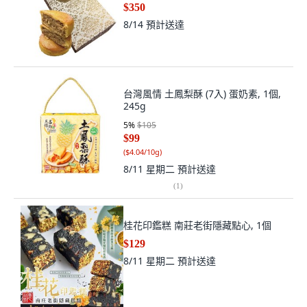
$350
8/14
預計送達
台灣風情 土鳳梨酥 (7入) 蛋奶素, 1個,
245g
5
%
$105
$99
(
$4.04/10g
)
8/11 星期二
預計送達
(
1
)
桂花印鑑糕 南莊老街隱藏點心, 1個
$129
8/11 星期二
預計送達