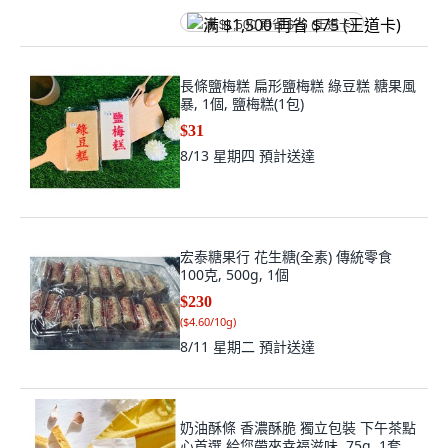
满 $1,500 再省 $75 (王道卡)
長條鹽梅糕 扁形鹽梅糕 綠豆糕 糖果風
暴, 1個, 鹽梅糕(1包)
$31
8/13 星期四
預計送達
宏泰糖果行 花生糖(全素) 傳統零食
100克, 500g, 1個
$230
(
$4.60/10g
)
8/11 星期二
預計送達
奶油酥條 香濃酥脆 獨立包裝 下午茶點
心首選 給您帶來幸福滋味, 75g, 1套