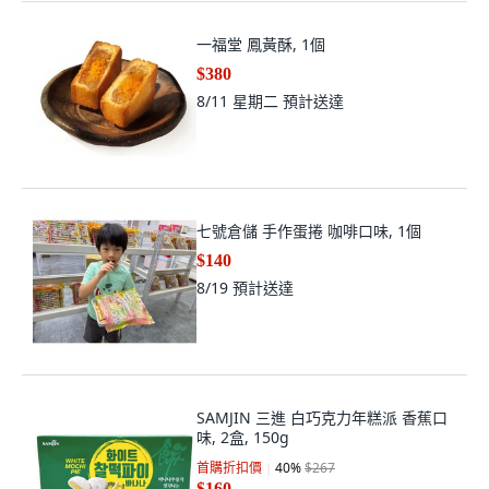
一福堂 鳳黃酥, 1個
$380
8/11 星期二
預計送達
七號倉儲 手作蛋捲 咖啡口味, 1個
$140
8/19
預計送達
SAMJIN 三進 白巧克力年糕派 香蕉口
味, 2盒, 150g
首購折扣價
40
%
$267
$160