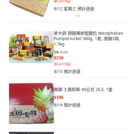
(
$5.21/10g
)
8/12 星期三
預計送達
(
3
)
麥大師 德國裸麥粗麵包 Westphalian
Pumpernickel 500g, 1套, 隨機3袋,
1.5kg
5
%
$585
$550
(
$3.67/10g
)
8/15
預計送達
親親 土鳳梨酥 40公克 20入 1盒
$196
8/14
預計送達