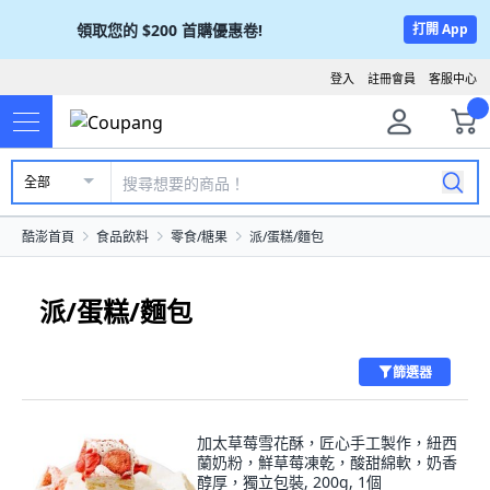
領取您的
$200
首購優惠卷!
打開 App
登入
註冊會員
客服中心
全部
酷澎首頁
食品飲料
零食/糖果
派/蛋糕/麵包
派/蛋糕/麵包
篩選器
加太草莓雪花酥，匠心手工製作，紐西
蘭奶粉，鮮草莓凍乾，酸甜綿軟，奶香
醇厚，獨立包裝, 200g, 1個