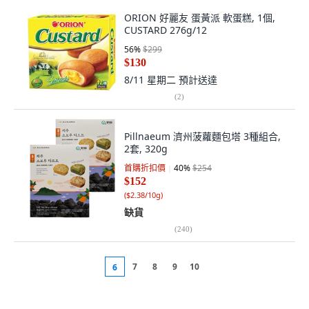
ORION 好麗友 蛋黃派 軟蛋糕, 1個,
CUSTARD 276g/12
56
%
$299
$130
8/11 星期二
預計送達
(
2
)
Pillnaeum 濟州菠蘿麵包塔 3種組合,
2套, 320g
首購折扣價
40
%
$254
$152
(
$2.38/10g
)
缺貨
(
240
)
7
8
9
10
6