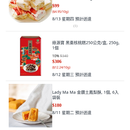
$99
(
$4.95/10g
)
8/13 星期四
預計送達
(
1
)
綠源寶 黑棗核桃糕250公克/盒, 250g,
1個
10
%
$340
$306
(
$12.24/10g
)
8/12 星期三
預計送達
Lady Ma Ma 金鑽土鳳梨酥, 1個, 6入
袋裝
$180
8/11 星期二
預計送達