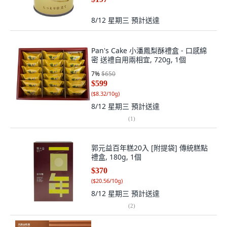
8/12 星期三
預計送達
Pan's Cake 小潘鳳梨酥禮盒 - 口感綿
密 送禮自用兩相宜, 720g, 1個
7
%
$650
$599
(
$8.32/10g
)
8/12 星期三
預計送達
(
1
)
郭元益百年糕20入 [附提袋] 傳統糕點
禮盒, 180g, 1個
$370
(
$20.56/10g
)
8/12 星期三
預計送達
(
2
)