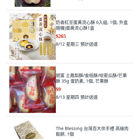
奶香紅豆蛋黃流心酥 6入組, 1個, 外盒
隨機)蛋黃流心酥1盒
$265
8/12 星期三
預計送達
朋富 土鳳梨酥/金桔酥/哈密瓜酥/芒果
酥 35g 蛋奶素, 1個, 芒果酥
$9
8/13 星期四
預計送達
The Blessing 台灣百大伴手禮 高級肉
鬆餅, 1個