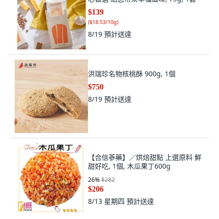
$139
(
$18.53/10g
)
8/19
預計送達
洪瑞珍名物核桃酥 900g, 1個
$750
8/19
預計送達
【合信蔘藥】／烘焙甜點 上選原料 鮮
甜好吃, 1個, 木瓜果丁600g
26
%
$282
$206
8/13 星期四
預計送達