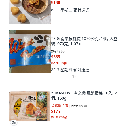
$180
8/11 星期二
預計送達
TFIG 南棗核桃糕 1070公克, 1個, 大盒
裝1070克, 1.07kg
8
%
$399
$365
(
$3.41/10g
)
8/13 星期四
預計送達
(
3
)
YUKI&LOVE 雪之戀 鳳梨蛋糕 10入, 2
個, 150g
首購折扣價
66
%
$530
$175
(
$5.83/10g
)