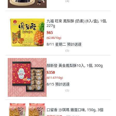
(
4
)
九福 旺來 鳳梨酥 (奶素) (8入/盒), 1個,
227g
$65
(
$2.86/10g
)
8/11 星期二
預計送達
(
1
)
顏新發 黃金鳳梨酥10入, 1個, 300g
$350
(
$11.67/10g
)
8/15
預計送達
(
1
)
口留香 沙琪瑪 雞蛋口味, 150g, 3個