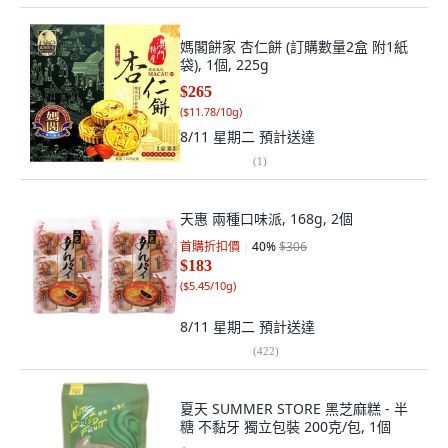
媽閣餅家 杏仁餅 (訂購數量2盒 附1紙
袋), 1個, 225g
$265
(
$11.78/10g
)
8/11 星期二
預計送達
(
1
)
天惠 兩種口味派, 168g, 2個
首購折扣價
40
%
$306
$183
(
$5.45/10g
)
8/11 星期二
預計送達
(
422
)
夏天 SUMMER STORE 黑芝麻糕 - 半
糖 不黏牙 獨立包裝 200克/包, 1個