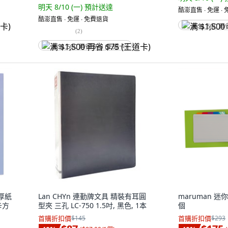
明天 8/10 (一)
預計送達
酷澎直售 ∙ 免運 ∙
酷澎直售 ∙ 免運 ∙ 免費退貨
满 $1,500 再
(
2
)
满 $1,500 再省 $75 (王道卡)
司厚紙
Lan CHYn 連勤牌文具 精裝有耳圓
maruman 迷你
卡方
型夾 三孔 LC-750 1.5吋, 黑色, 1本
個
首購折扣價
$145
首購折扣價
$293