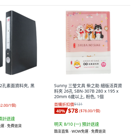
牌 2孔素面資料夾, 黑
Sunny 三瑩文具 柴之助 細版活頁資
料夾 26孔 SBN-307B 280 x 195 x
20mm 6歲以上, 粉色, 1個
首購折扣價
$131
42.00/1個
)
$78
40
%
(
$78.00/1個
)
預計送達
明天 8/10 (一)
預計送達
運 ∙ 免費退貨
酷澎直售 ∙ WOW免運 ∙ 免費退貨