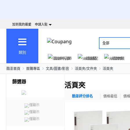
加到我的最愛
申請入駐
全部
類別
澎派中元節
火箭速配
火箭跨境
酷澎首頁
首購專區
文具/圖書/影音
活頁夾/文件夾
活頁夾
篩選器
活頁夾
酷澎評分排名
價格最低
價
僅顯示
僅顯示
僅顯示