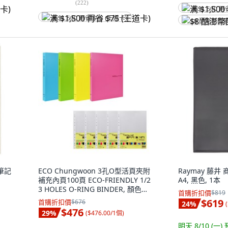
(
222
)
满 $1,500 再
满 $1,500 再省 $75 (王道卡)
$8 酷澎幣回
5筆記
ECO Chungwoon 3孔O型活頁夾附
Raymay 藤井
補充內頁100頁 ECO-FRIENDLY 1/2
A4, 黑色, 1本
3 HOLES O-RING BINDER, 顏色隨
首購折扣價
$819
機, 1組
$619
首購折扣價
$676
24
%
(
$476
29
%
(
$476.00/1個
)
明天 8/10 (一)