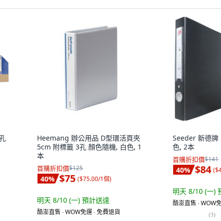
3孔
Heemang 辦公用品 D型環活頁夾
Seeder 新德
5cm 附標籤 3孔 顏色隨機, 白色, 1
色, 2本
本
首購折扣價
$141
$84
首購折扣價
$125
40
%
(
$
$75
40
%
(
$75.00/1個
)
明天 8/10 (一)
明天 8/10 (一)
預計送達
酷澎直售 ∙ WOW免
酷澎直售 ∙ WOW免運 ∙ 免費退貨
(
3
)