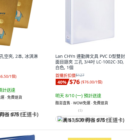
6孔空夾, 2本, 冰淇淋
Lan CHYn 連勤牌文具 PVC D型雙封
面目錄夾 三孔 3/4吋 LC-1002C-3D,
白色, 1個
首購折扣價
$127
46.50/1個
)
$76
40
%
(
$76.00/1個
)
預計送達
明天 8/10 (一)
預計送達
運 ∙ 免費退貨
酷澎直售 ∙ WOW免運 ∙ 免費退貨
(
1
)
省 $75 (王道卡)
满 $1,500 再省 $75 (王道卡)