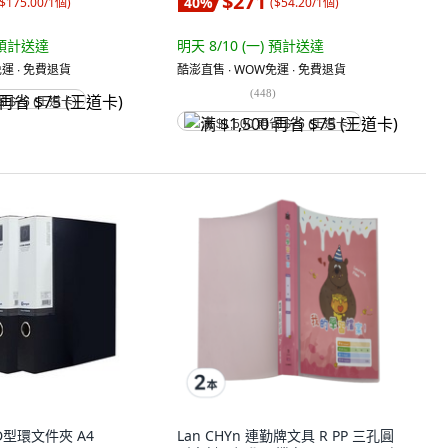
$271
40
%
$175.00/1個
)
(
$54.20/1個
)
預計送達
明天 8/10 (一)
預計送達
運 ∙ 免費退貨
酷澎直售 ∙ WOW免運 ∙ 免費退貨
(
448
)
省 $75 (王道卡)
满 $1,500 再省 $75 (王道卡)
紙D型環文件夾 A4
Lan CHYn 連勤牌文具 R PP 三孔圓