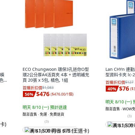
ECO Chungwoon 環保3孔迷你O型
Lan CHYn 
5橫
環2公分厚A4活頁夾 4本 + 透明補充
型資料卡夾 lc-21
綠色,
頁 20張 x 5包, 橘色, 1組
首購折扣價
$127
$76
首購折扣價
$1,083
40
%
(
$
$476
56
%
(
$476.00/1個
)
明天 8/10 (一)
明天 8/10 (一)
預計送達
酷澎直售 ∙ WOW免
酷澎直售 ∙ 免運 ∙ 免費退貨
(
3
)
(
3
)
满 $1,500 再
满 $1,500 再省 $75 (王道卡)