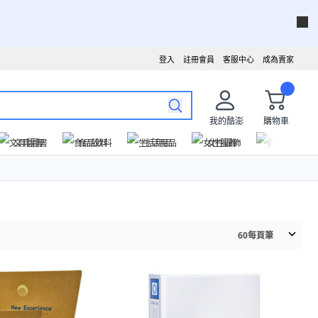
登入
註冊會員
客服中心
成為賣家
我的酷澎
購物車
文具圖書
食品飲料
生活用品
女性服飾
運動戶外
60
每頁筆