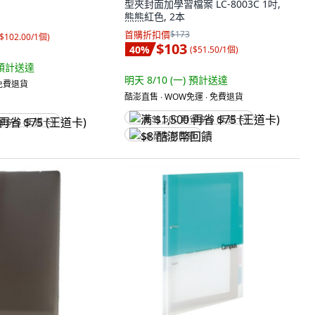
型夾封面加學習檔案 LC-8003C 1吋,
熊熊紅色, 2本
首購折扣價
$173
$102.00/1個
)
$103
40
%
(
$51.50/1個
)
預計送達
明天 8/10 (一)
預計送達
 免費退貨
酷澎直售 ∙ WOW免運 ∙ 免費退貨
满 $1,500 再省 $75 (王道卡)
省 $75 (王道卡)
$8 酷澎幣回饋