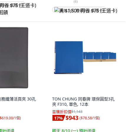
(
6
)
省 $75 (王道卡)
满 $1,500 再省 $75 (王道卡)
饋
 商務纖薄活頁夾 30孔
TON CHUNG 同春牌 環保圓型3孔
夾 F310, 單色, 12本
首購折扣價
$1,143
$943
17
%
$619.00/1個
)
(
$78.58/1個
)
預計送達
明天 8/10 (一)
預計送達