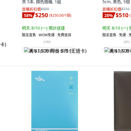
夾 5本, 顏色隨機, 1組
5cm, 黑色, 5個
首購折扣價
$609
首購折扣價
$710
$250
$510
58
%
28
%
(
$250.00/1個
)
(
明天 8/10 (一)
預計送達
明天 8/10 (一)
酷澎直售 ∙ WOW免運 ∙ 免費退貨
酷澎直售 ∙ 免運 ∙
(
180
)
(
83
)
满 $1,500 再省 $75 (王道卡)
满 $1,500 再