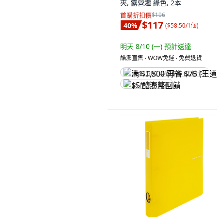
夾, 露營趣 綠色, 2本
首購折扣價
$196
$117
40
%
(
$58.50/1個
)
明天 8/10 (一)
預計送達
酷澎直售 ∙ WOW免運 ∙ 免費退貨
满 $1,500 再省 $75 (王道卡)
$5 酷澎幣回饋