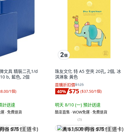
連勤牌文具 精裝二孔1/d
珠友文化 特 A5 空夾 20孔, 2個, 冰
0 b, 藍色, 2個
淇淋象 黃色
首購折扣價
$125
$75
40
%
38.00/1個
)
(
$37.50/1個
)
預計送達
明天 8/10 (一)
預計送達
運 ∙ 免費退貨
酷澎直售 ∙ WOW免運 ∙ 免費退貨
(
3
)
省 $75 (王道卡)
满 $1,500 再省 $75 (王道卡)