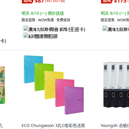
$87
$175
40
%
40
%
(
$87.00/1個
)
(
明天 8/10 (一)
預計送達
明天 8/10 (一)
酷澎直售 ∙ WOW免運 ∙ 免費退貨
酷澎直售 ∙ WOW免
满 $1,500 再省 $75 (王道卡)
满 $1,500 再
$3 酷澎幣回饋
孔
ECO Chungwoon 3孔O型彩色活頁
Youngoh 合