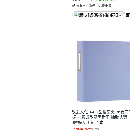
酷澎直售 ∙ 免運 ∙ 免費退貨
满 $1,500 再省 $75 (王道卡)
珠友文化 A4 D型檔案夾 36盎
板 一體成型堅固耐用 抽取式背
便標記, 柔紫, 1本
首購折扣價
$176