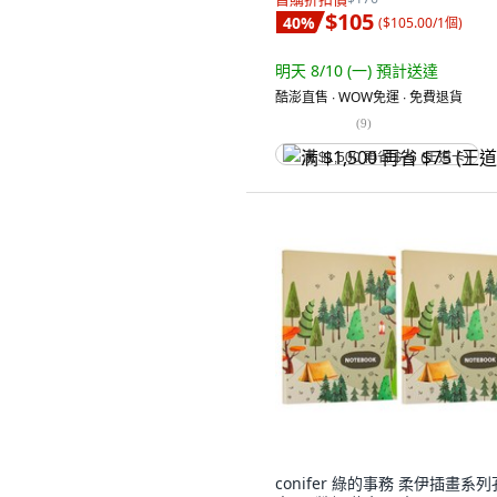
$105
40
%
(
$105.00/1個
)
明天 8/10 (一)
預計送達
酷澎直售 ∙ WOW免運 ∙ 免費退貨
(
9
)
满 $1,500 再省 $75 (王道卡)
conifer 綠的事務 柔伊插畫系列