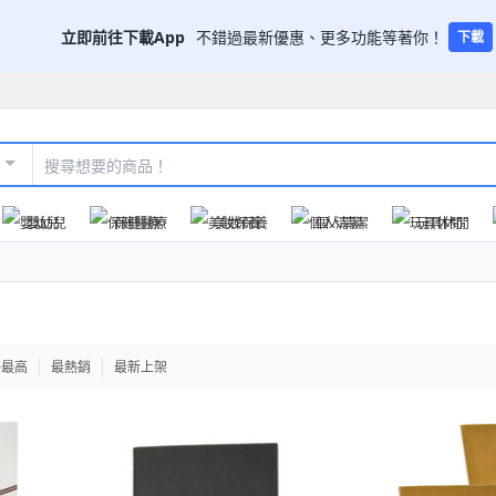
立即前往下載App
不錯過最新優惠、更多功能等著你！
下載
嬰幼兒
保健醫療
美妝保養
個人清潔
玩具休閒
格最高
最熱銷
最新上架