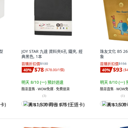
D型
JOY STAR 九達 資料夾6孔 鐵夾, 經
珠友文化 B5 2
典黑色, 1本
象
首購折扣價
$130
首購折扣價
$156
$78
$93
40
%
40
%
(
$78.00/1個
)
(
$
明天 8/10 (一)
預計送達
明天 8/10 (一)
酷澎直售 ∙ WOW免運 ∙ 免費退貨
酷澎直售 ∙ WOW免
(
3
)
(
1
)
满 $1,500 再省 $75 (王道卡)
满 $1,500 再