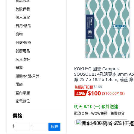
食品飲料
美妝保養
個人清潔
日用/紙品
寵物
保健/醫療
餐廚用品
玩具嗜好
母嬰
KOKUYO 國譽 Campus
SOUSOUIII 4孔活頁本 8mm A
運動/休閒/戶外
線 25.7 x 18.2 x 1.4cm, 葫蘆 
服飾
1本
首購折扣價
$168
$100
室內家居
40
%
(
$100.00/1個
)
家電數位
明天 8/10 (一)
預計送達
酷澎直售 ∙ WOW免運 ∙ 免費退貨
價格
满 $1,500 再省 $75 (王道卡)
$
~
搜尋