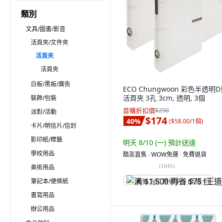
類別
文具/圖書/影音
活頁夾/文件夾
活頁夾
活頁夾
白板/黑板/廣告
ECO Chungwoon 彩色半透明
活頁夾 3孔 3cm, 透明, 3個
裝飾/包裝
首購折扣價
$290
派對/活動
$174
40
%
(
$58.00/1個
)
卡片/明信片/信封
影印紙/標籤
明天 8/10 (一)
預計送達
學校用品
酷澎直售 ∙ WOW免運 ∙ 免費退貨
(
1045
)
美術用品
筆記本/便條紙
满 $1,500 再省 $75 (王道卡)
書寫用品
辦公用品