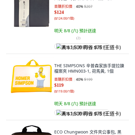
首購折扣價
40
%
$207
$124
(
$124.00/1個
)
明天 8/8 (六)
預計送達
(
2
)
满 $1,500 再省 $75 (王道卡)
THE SIMPSONS 辛普森家族手提拉鍊
檔案夾 HMN003-1, 荷馬黃, 1個
首購折扣價
40
%
$199
$119
(
$119.00/1個
)
明天 8/8 (六)
預計送達
满 $1,500 再省 $75 (王道卡)
ECO Chungwoon 文件夾公事包, 黑