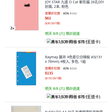
JOY STAR 九達 O Cat 斬形貓 26孔DIY
封面, 2本, 粉色
首購折扣價
40
%
$102
$61
(
$30.50/1個
)
明天 8/8 (六)
預計送達
满 $1,500 再省 $75 (王道卡)
Raymay 藤井 4色索引分隔板 A5(131
x 76mm) 4枚入, 多色, 1組
首購折扣價
40
%
$226
$135
(
$135.00/1個
)
明天 8/8 (六)
預計送達
满 $1,500 再省 $75 (王道卡)
KyOKUTO A4 30孔半透明資料夾附索