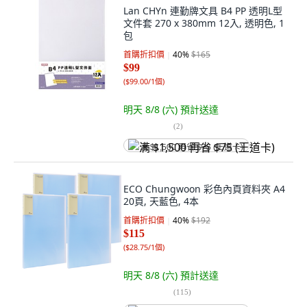
Lan CHYn 連勤牌文具 B4 PP 透明L型
文件套 270 x 380mm 12入, 透明色, 1
包
首購折扣價
40
%
$165
$99
(
$99.00/1個
)
明天 8/8 (六)
預計送達
(
2
)
满 $1,500 再省 $75 (王道卡)
ECO Chungwoon 彩色內頁資料夾 A4
20頁, 天藍色, 4本
首購折扣價
40
%
$192
$115
(
$28.75/1個
)
明天 8/8 (六)
預計送達
(
115
)