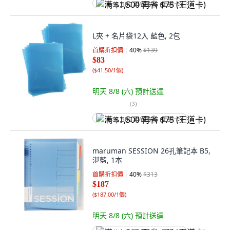
满 $1,500 再省 $75 (王道卡)
L夾 + 名片袋12入 藍色, 2包
首購折扣價
40
%
$139
$83
(
$41.50/1個
)
明天 8/8 (六)
預計送達
(
3
)
满 $1,500 再省 $75 (王道卡)
maruman SESSION 26孔筆記本 B5,
湛藍, 1本
首購折扣價
40
%
$313
$187
(
$187.00/1個
)
明天 8/8 (六)
預計送達