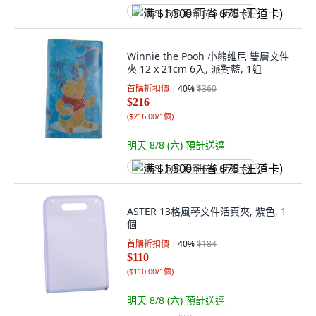
满 $1,500 再省 $75 (王道卡)
Winnie the Pooh 小熊維尼 雙層文件
夾 12 x 21cm 6入, 派對藍, 1組
首購折扣價
40
%
$360
$216
(
$216.00/1個
)
明天 8/8 (六)
預計送達
满 $1,500 再省 $75 (王道卡)
ASTER 13格風琴文件活頁夾, 紫色, 1
個
首購折扣價
40
%
$184
$110
(
$110.00/1個
)
明天 8/8 (六)
預計送達