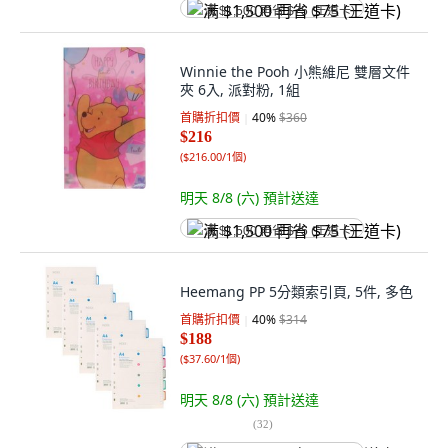
满 $1,500 再省 $75 (王道卡)
Winnie the Pooh 小熊維尼 雙層文件
夾 6入, 派對粉, 1組
首購折扣價
40
%
$360
$216
(
$216.00/1個
)
明天 8/8 (六)
預計送達
满 $1,500 再省 $75 (王道卡)
Heemang PP 5分類索引頁, 5件, 多色
首購折扣價
40
%
$314
$188
(
$37.60/1個
)
明天 8/8 (六)
預計送達
(
32
)