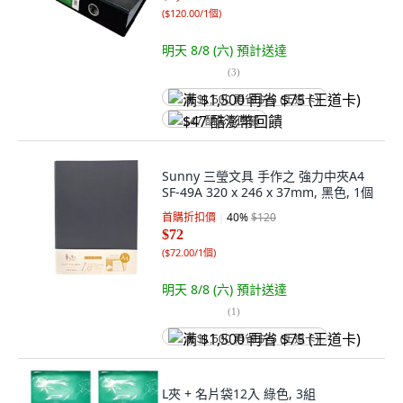
(
$120.00/1個
)
明天 8/8 (六)
預計送達
(
3
)
满 $1,500 再省 $75 (王道卡)
$47 酷澎幣回饋
Sunny 三瑩文具 手作之 強力中夾A4
SF-49A 320 x 246 x 37mm, 黑色, 1個
首購折扣價
40
%
$120
$72
(
$72.00/1個
)
明天 8/8 (六)
預計送達
(
1
)
满 $1,500 再省 $75 (王道卡)
L夾 + 名片袋12入 綠色, 3組