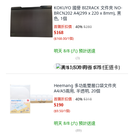
KOKUYO 國譽 BIZRACK 文件夾 NO-
BRCN202 A4(299 x 220 x 8mm), 黑
色, 1個
首購折扣價
40
%
$280
$168
(
$168.00/1個
)
明天 8/8 (六)
預計送達
(
3
)
满 $1,500 再省 $75 (王道卡)
Heemang 多功能雙層口袋文件夾
A4/A5兩用, 半透明, 20個
首購折扣價
40
%
$318
$190
(
$9.50/1個
)
明天 8/8 (六)
預計送達
(
89
)