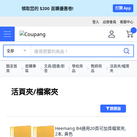
領取您的
$200
首購優惠卷!
打開 App
登入
註冊會員
客服中心
全部
酷澎首
首購專
文具/圖書/影
學校用
教師用
活頁夾/檔案
頁
區
音
品
品
夾
活頁夾/檔案夾
篩選器
Heemang B4適用20頁可加頁檔案夾,
2本, 黃色