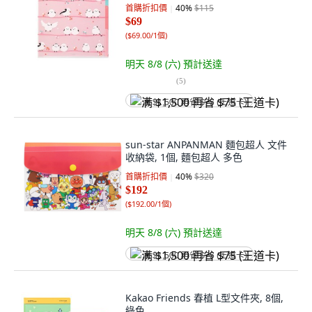
首購折扣價
40
%
$115
$69
(
$69.00/1個
)
明天 8/8 (六)
預計送達
(
5
)
满 $1,500 再省 $75 (王道卡)
sun-star ANPANMAN 麵包超人 文件
收納袋, 1個, 麵包超人 多色
首購折扣價
40
%
$320
$192
(
$192.00/1個
)
明天 8/8 (六)
預計送達
满 $1,500 再省 $75 (王道卡)
Kakao Friends 春植 L型文件夾, 8個,
綠色