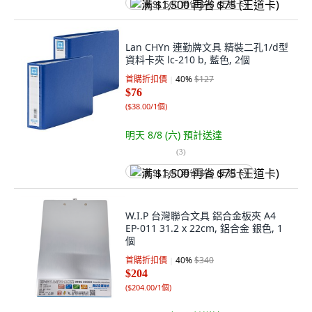
满 $1,500 再省 $75 (王道卡)
Lan CHYn 連勤牌文具 精裝二孔1/d型
資料卡夾 lc-210 b, 藍色, 2個
首購折扣價
40
%
$127
$76
(
$38.00/1個
)
明天 8/8 (六)
預計送達
(
3
)
满 $1,500 再省 $75 (王道卡)
W.I.P 台灣聯合文具 鋁合金板夾 A4
EP-011 31.2 x 22cm, 鋁合金 銀色, 1
個
首購折扣價
40
%
$340
$204
(
$204.00/1個
)