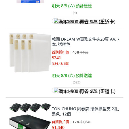
明天 8/8 (六)
預計送達
(
4
)
满 $1,500 再省 $75 (王道卡)
韓國 DREAM W事務文件夾20頁 A4, 7
本, 透明色
首購折扣價
40
%
$402
$241
(
$34.43/1個
)
明天 8/8 (六)
預計送達
(
593
)
满 $1,500 再省 $75 (王道卡)
TON CHUNG 同春牌 環保拱型夾 2孔,
黑色, 12個
首購折扣價
12
%
$1,640
$1,440