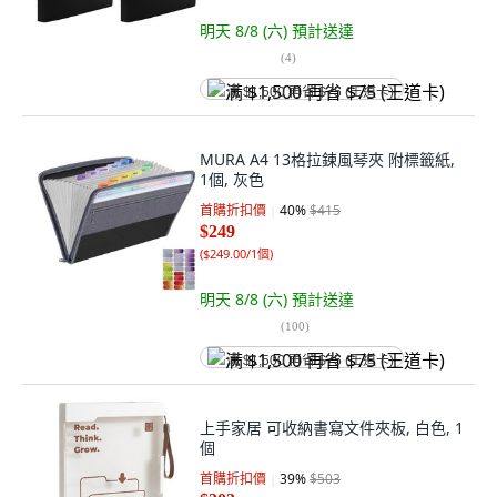
明天 8/8 (六)
預計送達
(
4
)
满 $1,500 再省 $75 (王道卡)
MURA A4 13格拉鍊風琴夾 附標籤紙,
1個, 灰色
首購折扣價
40
%
$415
$249
(
$249.00/1個
)
明天 8/8 (六)
預計送達
(
100
)
满 $1,500 再省 $75 (王道卡)
上手家居 可收納書寫文件夾板, 白色, 1
個
首購折扣價
39
%
$503