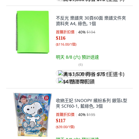
不反光 樂譜夾 30頁60面 樂譜文件夾
資料夾 A4, 綠色, 1個
首購折扣價
40
%
$194
$116
(
$116.00/1個
)
明天 8/8 (六)
預計送達
(
6
)
满 $1,500 再省 $75 (王道卡)
$4 酷澎幣回饋
收納王妃 SNOOPY 繽紛系列 銀箔L型
夾 SCF60-1, 藍綠色, 3個
首購折扣價
40
%
$195
$117
(
$39.00/1個
)