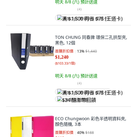
明天 8/8 (六)
預計送達
(
4
)
满 $1,500 再省 $75 (王道卡)
TON CHUNG 同春牌 環保二孔拱型夾,
黑色, 12個
首購折扣價
13
%
$1,440
$1,240
(
$103.33/1個
)
明天 8/8 (六)
預計送達
(
4
)
满 $1,500 再省 $75 (王道卡)
$34 酷澎幣回饋
ECO Chungwoon 彩色半透明資料夾,
顏色隨機, 3本
首購折扣價
40
%
$188