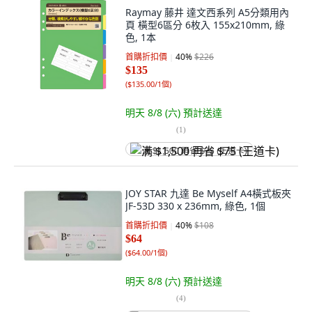
Raymay 藤井 達文西系列 A5分類用內
頁 橫型6區分 6枚入 155x210mm, 綠
色, 1本
首購折扣價
40
%
$226
$135
(
$135.00/1個
)
明天 8/8 (六)
預計送達
(
1
)
满 $1,500 再省 $75 (王道卡)
JOY STAR 九達 Be Myself A4橫式板夾
JF-53D 330 x 236mm, 綠色, 1個
首購折扣價
40
%
$108
$64
(
$64.00/1個
)
明天 8/8 (六)
預計送達
(
4
)