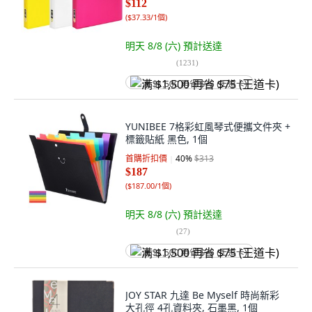
$112
(
$37.33/1個
)
明天 8/8 (六)
預計送達
(
1231
)
满 $1,500 再省 $75 (王道卡)
YUNIBEE 7格彩虹風琴式便攜文件夾 +
標籤貼紙 黑色, 1個
首購折扣價
40
%
$313
$187
(
$187.00/1個
)
明天 8/8 (六)
預計送達
(
27
)
满 $1,500 再省 $75 (王道卡)
JOY STAR 九達 Be Myself 時尚新彩
大孔徑 4孔資料夾, 石墨黑, 1個