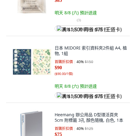
$85
明天 8/8 (六)
預計送達
(
3
)
满 $1,500 再省 $75 (王道卡)
日本 MIDORI 索引資料夾2件組 A4, 植
物, 1組
首購折扣價
40
%
$150
$90
(
$90.00/1個
)
明天 8/8 (六)
預計送達
满 $1,500 再省 $75 (王道卡)
Heemang 辦公用品 D型環活頁夾
5cm 附標籤 3孔 顏色隨機, 白色, 1本
首購折扣價
40
%
$125
$75