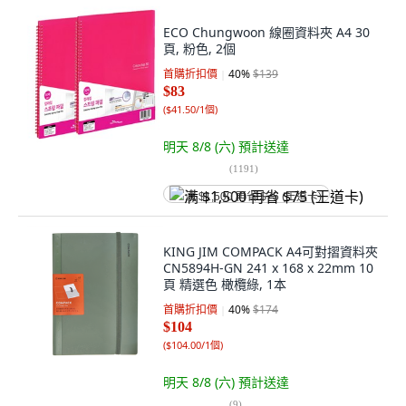
ECO Chungwoon 線圈資料夾 A4 30
頁, 粉色, 2個
首購折扣價
40
%
$139
$83
(
$41.50/1個
)
明天 8/8 (六)
預計送達
(
1191
)
满 $1,500 再省 $75 (王道卡)
KING JIM COMPACK A4可對摺資料夾
CN5894H-GN 241 x 168 x 22mm 10
頁 精選色 橄欖綠, 1本
首購折扣價
40
%
$174
$104
(
$104.00/1個
)
明天 8/8 (六)
預計送達
(
9
)