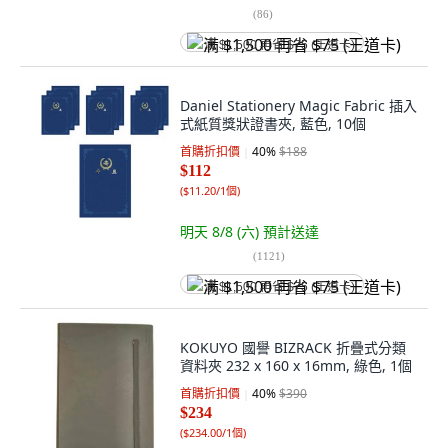
(
86
)
满 $1,500 再省 $75 (王道卡)
Daniel Stationery Magic Fabric 插入
式紙質獎狀證書夾, 藍色, 10個
首購折扣價
40
%
$188
$112
(
$11.20/1個
)
明天 8/8 (六)
預計送達
(
1121
)
满 $1,500 再省 $75 (王道卡)
KOKUYO 國譽 BIZRACK 折疊式分類
資料夾 232 x 160 x 16mm, 綠色, 1個
首購折扣價
40
%
$390
$234
(
$234.00/1個
)