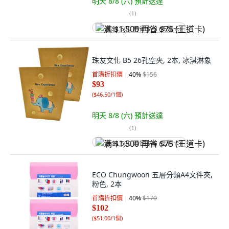
明天 8/8 (六)
預計送達
(
1
)
满 $1,500 再省 $75 (王道卡)
珠友文化 B5 26孔空夾, 2本, 冰淇淋象
首購折扣價
40
%
$156
$93
(
$46.50/1個
)
明天 8/8 (六)
預計送達
(
1
)
满 $1,500 再省 $75 (王道卡)
ECO Chungwoon 五層分類A4文件夾,
粉色, 2本
首購折扣價
40
%
$170
$102
(
$51.00/1個
)