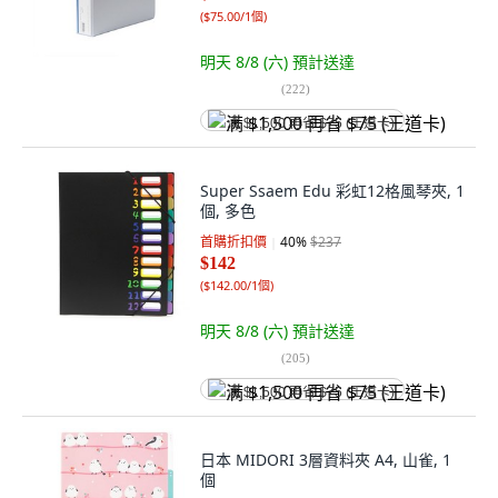
(
$75.00/1個
)
明天 8/8 (六)
預計送達
(
222
)
满 $1,500 再省 $75 (王道卡)
Super Ssaem Edu 彩虹12格風琴夾, 1
個, 多色
首購折扣價
40
%
$237
$142
(
$142.00/1個
)
明天 8/8 (六)
預計送達
(
205
)
满 $1,500 再省 $75 (王道卡)
日本 MIDORI 3層資料夾 A4, 山雀, 1
個