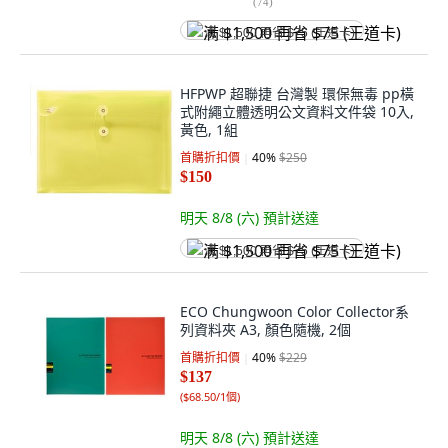
(
74
)
满 $1,500 再省 $75 (王道卡)
HFPWP 超聯捷 台灣製 環保無毒 pp橫
式附繩立體透明公文資料文件袋 10入,
黃色, 1組
首購折扣價
40
%
$250
$150
明天 8/8 (六)
預計送達
满 $1,500 再省 $75 (王道卡)
ECO Chungwoon Color Collector系
列資料夾 A3, 顏色隨機, 2個
首購折扣價
40
%
$229
$137
(
$68.50/1個
)
明天 8/8 (六)
預計送達