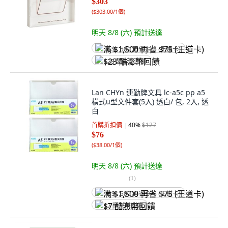
$303
(
$303.00/1個
)
明天 8/8 (六)
預計送達
满 $1,500 再省 $75 (王道卡)
$23 酷澎幣回饋
Lan CHYn 連勤牌文具 lc-a5c pp a5
橫式u型文件套(5入) 透白/ 包, 2入, 透
白
首購折扣價
40
%
$127
$76
(
$38.00/1個
)
明天 8/8 (六)
預計送達
(
1
)
满 $1,500 再省 $75 (王道卡)
$7 酷澎幣回饋