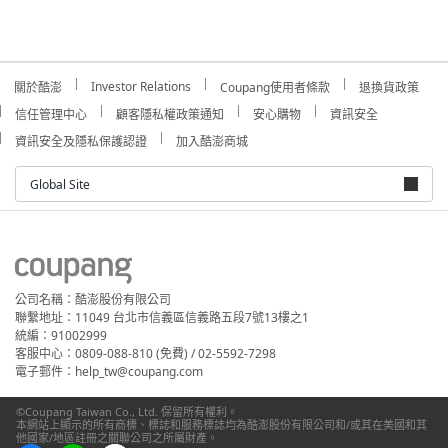
Investor Relations
關於酷澎
Coupang使用者條款
退換貨政策
信任管理中心
顧客隱私權政策通知
安心購物
資訊安全
資訊安全及隱私保護認證
加入酷澎商城
Global Site
公司名稱：酷澎股份有限公司
聯繫地址：11049 台北市信義區信義路五段7號13樓之1
統編：91002999
客服中心：0809-088-810 (免費) / 02-5592-7298
電子郵件：help_tw@coupang.com
©Coupang Taiwan Co., Ltd. 保留所有權利。
本網站上顯示的所有商標、標誌和服務標誌均為酷澎股份有限公司和/或其在美國和其
他國家/地區註冊之關聯公司之所屬財產。