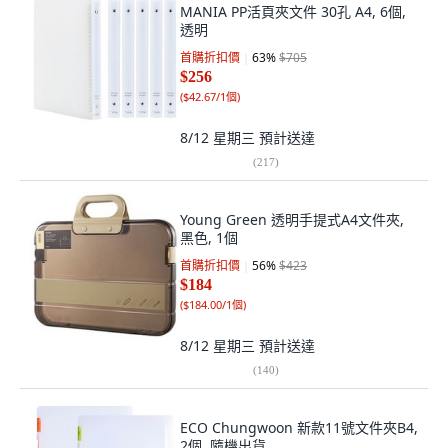
MANIA PP活頁夾文件 30孔 A4, 6個,
透明
首購折扣價
63
%
$705
$256
(
$42.67/1個
)
8/12 星期三
預計送達
(
217
)
Young Green 透明手提式A4文件夾,
黑色, 1個
首購折扣價
56
%
$423
$184
(
$184.00/1個
)
8/12 星期三
預計送達
(
140
)
ECO Chungwoon 新款11號文件夾B4,
2個, 隨機出貨