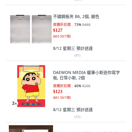
不鏽鋼板夾 B6, 2個, 銀色
首購折扣價
73
%
$488
$127
(
$63.50/1個
)
8/12 星期三
預計送達
(
97
)
DAEWON MEDIA 蠟筆小新迷你寫字
板, 日常小新, 2個
首購折扣價
40
%
$206
$123
(
$61.50/1個
)
8/12 星期三
預計送達
(
15
)