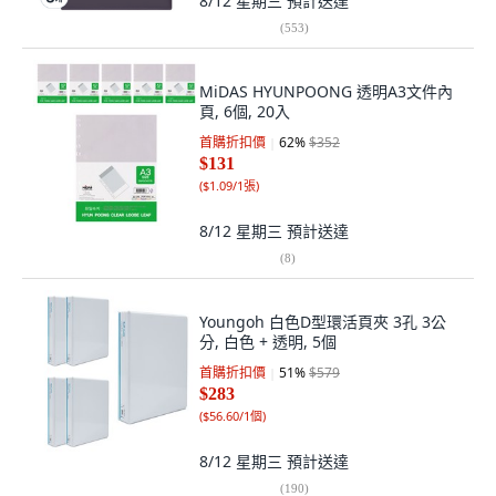
8/12 星期三
預計送達
(
553
)
MiDAS HYUNPOONG 透明A3文件內
頁, 6個, 20入
首購折扣價
62
%
$352
$131
(
$1.09/1張
)
8/12 星期三
預計送達
(
8
)
Youngoh 白色D型環活頁夾 3孔 3公
分, 白色 + 透明, 5個
首購折扣價
51
%
$579
$283
(
$56.60/1個
)
8/12 星期三
預計送達
(
190
)