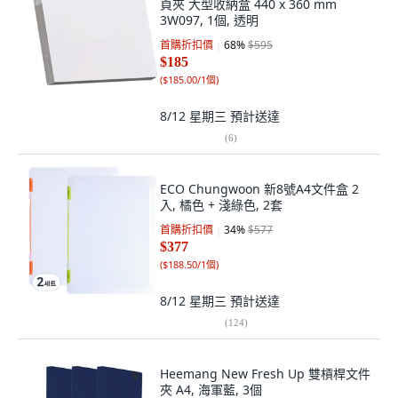
頁夾 大型收納盒 440 x 360 mm
3W097, 1個, 透明
首購折扣價
68
%
$595
$185
(
$185.00/1個
)
8/12 星期三
預計送達
(
6
)
ECO Chungwoon 新8號A4文件盒 2
入, 橘色 + 淺綠色, 2套
首購折扣價
34
%
$577
$377
(
$188.50/1個
)
8/12 星期三
預計送達
(
124
)
Heemang New Fresh Up 雙槓桿文件
夾 A4, 海軍藍, 3個