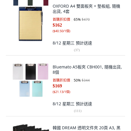
OXFORD A4 雙面板夾 + 墊板組, 隨機
出貨, 4套
首購折扣價
65
%
$470
$162
(
$40.50/1個
)
8/12 星期三
預計送達
(
37
)
Bluemato A5板夾 CBH001, 隨機出貨,
8個
首購折扣價
50
%
$344
$169
(
$21.13/1個
)
8/12 星期三
預計送達
(
111
)
韓國 DREAM 透明文件夾 20頁 A3, 黑