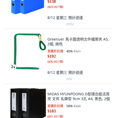
$138
(
$69.00/1個
)
8/12 星期三
預計送達
(
115
)
Greenuer 馬卡龍透明文件檔案夾 A5,
2個, 綠色
首購折扣價
40
%
$321
$192
(
$96.00/1個
)
8/12 星期三
預計送達
(
25
)
MiDAS HYUNPOONG D型環合紙活頁
夾 文件 名牌型 9cm 3孔 A4, 黑色, 2個
首購折扣價
58
%
$446
$183
(
$91.50/1個
)