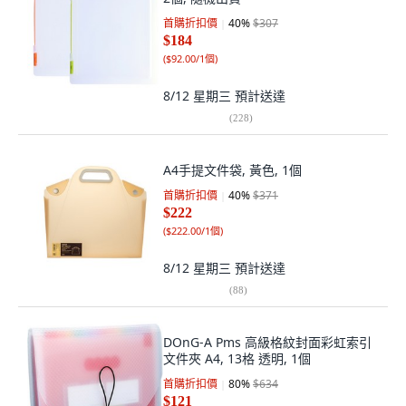
首購折扣價
40
%
$307
$184
(
$92.00/1個
)
8/12 星期三
預計送達
(
228
)
A4手提文件袋, 黃色, 1個
首購折扣價
40
%
$371
$222
(
$222.00/1個
)
8/12 星期三
預計送達
(
88
)
DOnG-A Pms 高級格紋封面彩虹索引
文件夾 A4, 13格 透明, 1個
首購折扣價
80
%
$634
$121