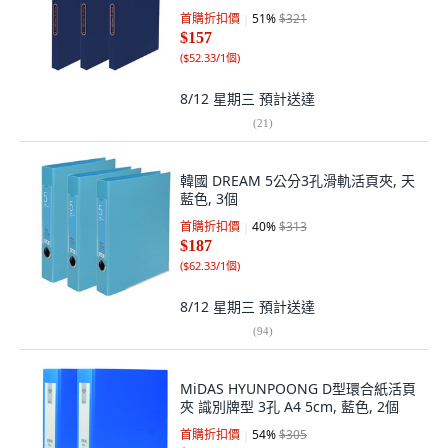
首購折扣價
51
%
$321
$157
(
$52.33/1個
)
8/12 星期三
預計送達
(
21
)
韓國 DREAM 5公分3孔滑軌活頁夾, 天
藍色, 3個
首購折扣價
40
%
$313
$187
(
$62.33/1個
)
8/12 星期三
預計送達
(
94
)
MiDAS HYUNPOONG D型環合紙活頁
夾 識別牌型 3孔 A4 5cm, 藍色, 2個
首購折扣價
54
%
$305