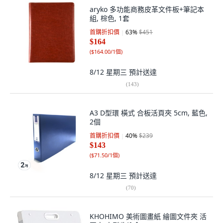
aryko 多功能商務皮革文件板+筆記本
組, 棕色, 1套
首購折扣價
63
%
$451
$164
(
$164.00/1個
)
8/12 星期三
預計送達
(
143
)
A3 D型環 橫式 合板活頁夾 5cm, 藍色,
2個
首購折扣價
40
%
$239
$143
(
$71.50/1個
)
8/12 星期三
預計送達
(
70
)
KHOHIMO 美術圖畫紙 繪圖文件夾 活