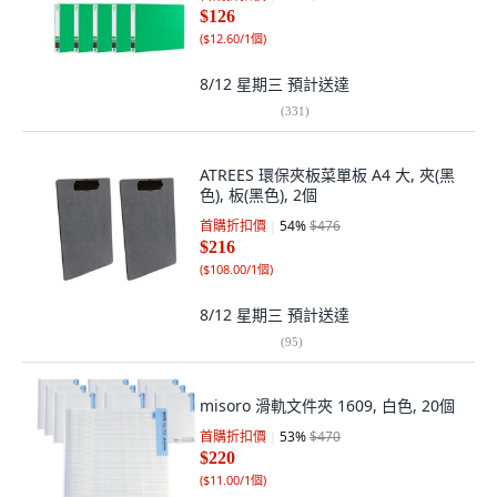
$126
(
$12.60/1個
)
8/12 星期三
預計送達
(
331
)
ATREES 環保夾板菜單板 A4 大, 夾(黑
色), 板(黑色), 2個
首購折扣價
54
%
$476
$216
(
$108.00/1個
)
8/12 星期三
預計送達
(
95
)
misoro 滑軌文件夾 1609, 白色, 20個
首購折扣價
53
%
$470
$220
(
$11.00/1個
)