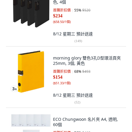
色, 4個
首購折扣價
55
%
$520
$234
(
$58.50/1個
)
8/12 星期三
預計送達
(
149
)
morning glory 雙色3孔D型環活頁夾
25mm, 3個, 黃色
首購折扣價
68
%
$493
$154
(
$51.33/1個
)
8/12 星期三
預計送達
(
52
)
ECO Chungwoon 名片夾 A4, 透明,
60個