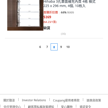
Hihaba 3孔單面補充內頁 4格 橫式
225 x 296 mm, 4個, 10枚入
首購折扣價
44
%
$305
$169
(
$4.23/1張
)
缺貨
(
16
)
6
7
9
10
8
Investor Relations
關於酷澎
Coupang使用者條款
退換貨政策
信任管理中心
顧客隱私權政策通知
安心購物
資訊安全