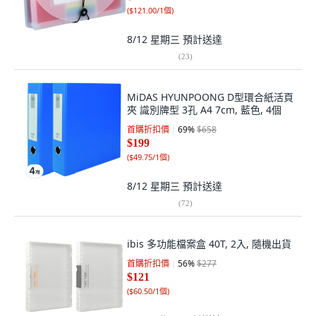
(
$121.00/1個
)
8/12 星期三
預計送達
(
23
)
MiDAS HYUNPOONG D型環合紙活頁
夾 識別牌型 3孔 A4 7cm, 藍色, 4個
首購折扣價
69
%
$658
$199
(
$49.75/1個
)
8/12 星期三
預計送達
(
72
)
ibis 多功能檔案盒 40T, 2入, 隨機出貨
首購折扣價
56
%
$277
$121
(
$60.50/1個
)