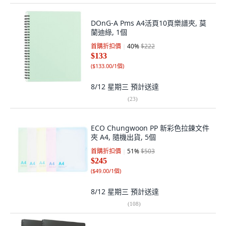
DOnG-A Pms A4活頁10頁樂譜夾, 莫
蘭迪綠, 1個
首購折扣價
40
%
$222
$133
(
$133.00/1個
)
8/12 星期三
預計送達
(
23
)
ECO Chungwoon PP 新彩色拉鍊文件
夾 A4, 隨機出貨, 5個
首購折扣價
51
%
$503
$245
(
$49.00/1個
)
8/12 星期三
預計送達
(
108
)