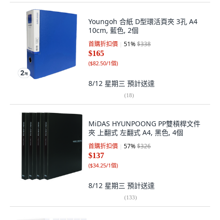
Youngoh 合紙 D型環活頁夾 3孔 A4
10cm, 藍色, 2個
首購折扣價
51
%
$338
$165
(
$82.50/1個
)
8/12 星期三
預計送達
(
18
)
MiDAS HYUNPOONG PP雙槓桿文件
夾 上翻式 左翻式 A4, 黑色, 4個
首購折扣價
57
%
$326
$137
(
$34.25/1個
)
8/12 星期三
預計送達
(
133
)