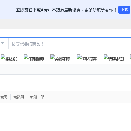
立即前往下載App
不錯過最新優惠、更多功能等著你！
下載
嬰幼兒
保健醫療
美妝保養
個人清潔
玩具休閒
格最高
最熱銷
最新上架