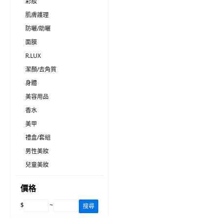
彩妝
肌膚護理
防曬/助曬
面膜
R.LUX
潔顏/去角質
身體
美容用品
香水
美甲
禮盒/套組
男性美妝
兒童美妝
價格
$
~
搜尋