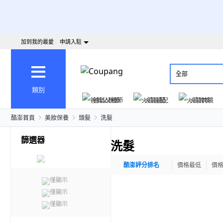
加到我的最愛
申請入駐
全部
類別
爸氣父親節
火箭速配
火箭跨境
酷澎首頁
美妝保養
頭髮
洗髮
篩選器
洗髮
酷澎評分排名
價格最低
價
僅顯示
僅顯示
僅顯示