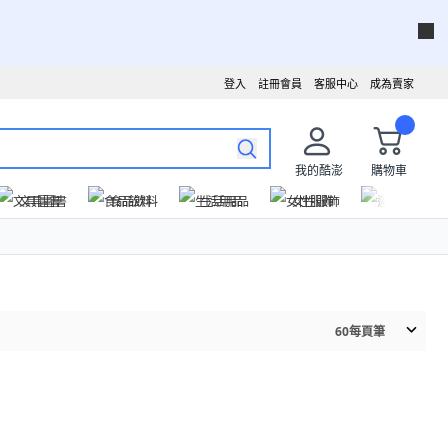
登入
註冊會員
客服中心
成為賣家
我的酷澎
購物車
文具圖書
食品飲料
生活用品
女性服飾
運動戶外
60
每頁筆