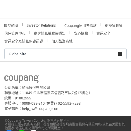
Investor Relations
關於酷澎
Coupang使用者條款
退換貨政策
信任管理中心
顧客隱私權政策通知
安心購物
資訊安全
資訊安全及隱私保護認證
加入酷澎商城
Global Site
公司名稱：酷澎股份有限公司
聯繫地址：11049 台北市信義區信義路五段7號13樓之1
統編：91002999
客服中心：0809-088-810 (免費) / 02-5592-7298
電子郵件：help_tw@coupang.com
©Coupang Taiwan Co., Ltd. 保留所有權利。
本網站上顯示的所有商標、標誌和服務標誌均為酷澎股份有限公司和/或其在美國和其
他國家/地區註冊之關聯公司之所屬財產。