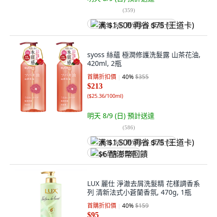
(
359
)
满 $1,500 再省 $75 (王道卡)
syoss 絲蘊 極潤修護洗髮露 山茶花油,
420ml, 2瓶
首購折扣價
40
%
$355
$213
(
$25.36/100ml
)
明天 8/9 (日)
預計送達
(
586
)
满 $1,500 再省 $75 (王道卡)
$6 酷澎幣回饋
LUX 麗仕 淨澈去屑洗髮精 花樣調香系
列 清新法式小蒼蘭香氛, 470g, 1瓶
首購折扣價
40
%
$159
$95