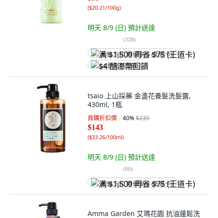
(
$20.21/100g
)
明天 8/9 (日)
預計送達
(
328
)
满 $1,500 再省 $75 (王道卡)
$4 酷澎幣回饋
tsaio 上山採藥 金盞花養髮洗髮露,
430ml, 1瓶
首購折扣價
40
%
$239
$143
(
$33.26/100ml
)
明天 8/9 (日)
預計送達
(
80
)
满 $1,500 再省 $75 (王道卡)
Amma Garden 艾瑪花園 抗油蓬鬆洗