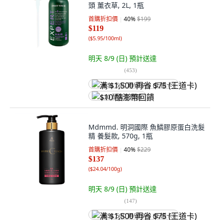
頭 薰衣草, 2L, 1瓶
首購折扣價
40
%
$199
$119
(
$5.95/100ml
)
明天 8/9 (日)
預計送達
(
453
)
满 $1,500 再省 $75 (王道卡)
$10 酷澎幣回饋
Mdmmd. 明洞國際 魚鱗膠原蛋白洗髮
精 養髮款, 570g, 1瓶
首購折扣價
40
%
$229
$137
(
$24.04/100g
)
明天 8/9 (日)
預計送達
(
147
)
满 $1,500 再省 $75 (王道卡)