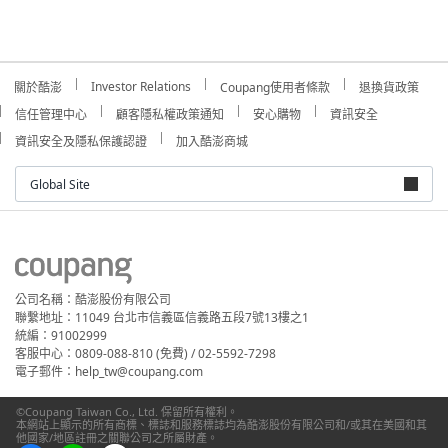
Investor Relations
關於酷澎
Coupang使用者條款
退換貨政策
信任管理中心
顧客隱私權政策通知
安心購物
資訊安全
資訊安全及隱私保護認證
加入酷澎商城
Global Site
公司名稱：酷澎股份有限公司
聯繫地址：11049 台北市信義區信義路五段7號13樓之1
統編：91002999
客服中心：0809-088-810 (免費) / 02-5592-7298
電子郵件：help_tw@coupang.com
©Coupang Taiwan Co., Ltd. 保留所有權利。
本網站上顯示的所有商標、標誌和服務標誌均為酷澎股份有限公司和/或其在美國和其
他國家/地區註冊之關聯公司之所屬財產。